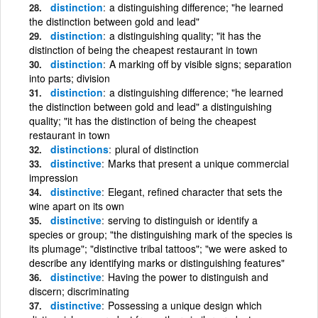
distinction
a distinguishing difference; "he learned
the distinction between gold and lead"
distinction
a distinguishing quality; "it has the
distinction of being the cheapest restaurant in town
distinction
A marking off by visible signs; separation
into parts; division
distinction
a distinguishing difference; "he learned
the distinction between gold and lead" a distinguishing
quality; "it has the distinction of being the cheapest
restaurant in town
distinctions
plural of distinction
distinctive
Marks that present a unique commercial
impression
distinctive
Elegant, refined character that sets the
wine apart on its own
distinctive
serving to distinguish or identify a
species or group; "the distinguishing mark of the species is
its plumage"; "distinctive tribal tattoos"; "we were asked to
describe any identifying marks or distinguishing features"
distinctive
Having the power to distinguish and
discern; discriminating
distinctive
Possessing a unique design which