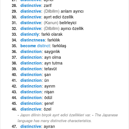
distinctive
zarif
distinctive
(Dilbilim)
anlam ayırıcı
distinctive
ayırt edici özellik
distinctive
(Kanun)
belirleyici
distinctive
(Dilbilim)
ayırıcı özellik
distinctly
farklı olarak
distinctness
farklılık
become
distinct
farklılaş
distinction
saygınlık
distinction
ayrı olma
distinction
ayrı tutma
distinction
tefavüt
distinction
şan
distinction
ün
distinction
ayırım
distinction
nişan
distinction
ödül
distinction
şeref
distinctive
özel
-
Japon dilinin birçok ayırt edici özellikleri var.
The Japanese
language has many distinctive characteristics.
distinctive
ayıran