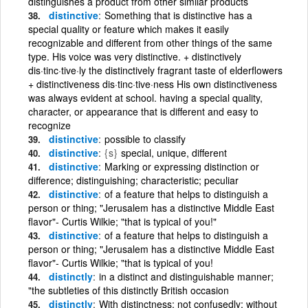
distinguishes a product from other similar products
distinctive
Something that is distinctive has a
special quality or feature which makes it easily
recognizable and different from other things of the same
type. His voice was very distinctive. + distinctively
dis·tinc·tive·ly the distinctively fragrant taste of elderflowers
+ distinctiveness dis·tinc·tive·ness His own distinctiveness
was always evident at school. having a special quality,
character, or appearance that is different and easy to
recognize
distinctive
possible to classify
distinctive
{s}
special, unique, different
distinctive
Marking or expressing distinction or
difference; distinguishing; characteristic; peculiar
distinctive
of a feature that helps to distinguish a
person or thing; "Jerusalem has a distinctive Middle East
flavor"- Curtis Wilkie; "that is typical of you!"
distinctive
of a feature that helps to distinguish a
person or thing; "Jerusalem has a distinctive Middle East
flavor"- Curtis Wilkie; "that is typical of you!
distinctly
in a distinct and distinguishable manner;
"the subtleties of this distinctly British occasion
distinctly
With distinctness; not confusedly; without