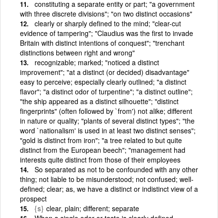
constituting a separate entity or part; "a government
with three discrete divisions"; "on two distinct occasions"
clearly or sharply defined to the mind; "clear-cut
evidence of tampering"; "Claudius was the first to invade
Britain with distinct intentions of conquest"; "trenchant
distinctions between right and wrong"
recognizable; marked; "noticed a distinct
improvement"; "at a distinct (or decided) disadvantage"
easy to perceive; especially clearly outlined; "a distinct
flavor"; "a distinct odor of turpentine"; "a distinct outline";
"the ship appeared as a distinct silhouette"; "distinct
fingerprints" (often followed by `from') not alike; different
in nature or quality; "plants of several distinct types"; "the
word `nationalism' is used in at least two distinct senses";
"gold is distinct from iron"; "a tree related to but quite
distinct from the European beech"; "management had
interests quite distinct from those of their employees
So separated as not to be confounded with any other
thing; not liable to be misunderstood; not confused; well-
defined; clear; as, we have a distinct or indistinct view of a
prospect
{s}
clear, plain; different; separate
When a single odor or taste is clearly defined