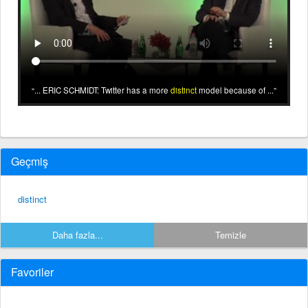
... ERIC SCHMIDT: Twitter has a more
distinct
model because of ...
Geçmiş
distinct
Daha fazla...
Temizle
Favoriler