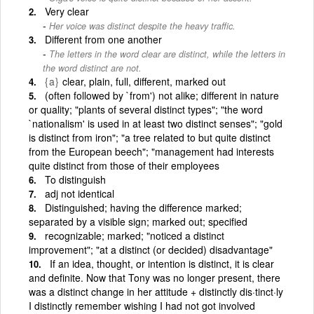
Very clear
Her voice was distinct despite the heavy traffic.
Different from one another
The letters in the word clear are distinct, while the letters in
the word distinct are not.
{a}
clear, plain, full, different, marked out
(often followed by `from') not alike; different in nature
or quality; "plants of several distinct types"; "the word
`nationalism' is used in at least two distinct senses"; "gold
is distinct from iron"; "a tree related to but quite distinct
from the European beech"; "management had interests
quite distinct from those of their employees
To distinguish
adj not identical
Distinguished; having the difference marked;
separated by a visible sign; marked out; specified
recognizable; marked; "noticed a distinct
improvement"; "at a distinct (or decided) disadvantage"
If an idea, thought, or intention is distinct, it is clear
and definite. Now that Tony was no longer present, there
was a distinct change in her attitude + distinctly dis·tinct·ly
I distinctly remember wishing I had not got involved