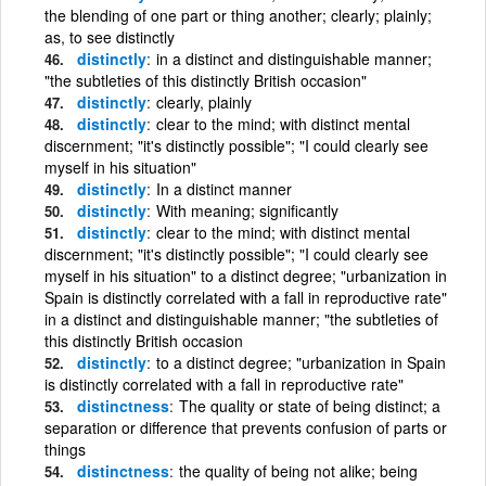
the blending of one part or thing another; clearly; plainly;
as, to see distinctly
distinctly
in a distinct and distinguishable manner;
"the subtleties of this distinctly British occasion"
distinctly
clearly, plainly
distinctly
clear to the mind; with distinct mental
discernment; "it's distinctly possible"; "I could clearly see
myself in his situation"
distinctly
In a distinct manner
distinctly
With meaning; significantly
distinctly
clear to the mind; with distinct mental
discernment; "it's distinctly possible"; "I could clearly see
myself in his situation" to a distinct degree; "urbanization in
Spain is distinctly correlated with a fall in reproductive rate"
in a distinct and distinguishable manner; "the subtleties of
this distinctly British occasion
distinctly
to a distinct degree; "urbanization in Spain
is distinctly correlated with a fall in reproductive rate"
distinctness
The quality or state of being distinct; a
separation or difference that prevents confusion of parts or
things
distinctness
the quality of being not alike; being