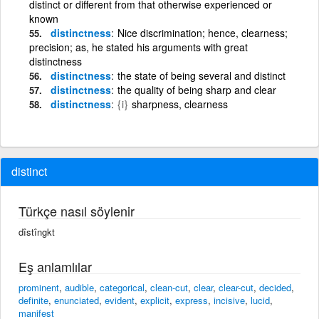
distinct or different from that otherwise experienced or
known
distinctness
Nice discrimination; hence, clearness;
precision; as, he stated his arguments with great
distinctness
distinctness
the state of being several and distinct
distinctness
the quality of being sharp and clear
distinctness
{i}
sharpness, clearness
distinct
Türkçe nasıl söylenir
dîstîngkt
Eş anlamlılar
prominent
,
audible
,
categorical
,
clean-cut
,
clear
,
clear-cut
,
decided
,
definite
,
enunciated
,
evident
,
explicit
,
express
,
incisive
,
lucid
,
manifest