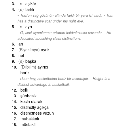
{s}
aşikâr
{s}
farklı
-
Tom'un sağ gözünün altında farklı bir yara izi vardı.
Tom
has a distinctive scar under his right eye.
{s}
ayrı
-
O, sınıf ayrımlarının ortadan kaldırılmasını savundu.
He
advocated abolishing class distinctions.
arı
(Biyokimya)
ayrık
net
{s}
başka
(Dilbilim)
ayırıcı
bariz
-
Uzun boy, basketbolda bariz bir avantajdır.
Height is a
distinct advantage in basketball.
belli
şüphesiz
kesin olarak
distinctly açıkça
distinctness vuzuh
muhakkak
müstakil