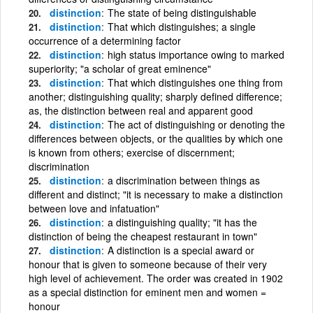
distinction
The state of being distinguishable
distinction
That which distinguishes; a single
occurrence of a determining factor
distinction
high status importance owing to marked
superiority; "a scholar of great eminence"
distinction
That which distinguishes one thing from
another; distinguishing quality; sharply defined difference;
as, the distinction between real and apparent good
distinction
The act of distinguishing or denoting the
differences between objects, or the qualities by which one
is known from others; exercise of discernment;
discrimination
distinction
a discrimination between things as
different and distinct; "it is necessary to make a distinction
between love and infatuation"
distinction
a distinguishing quality; "it has the
distinction of being the cheapest restaurant in town"
distinction
A distinction is a special award or
honour that is given to someone because of their very
high level of achievement. The order was created in 1902
as a special distinction for eminent men and women =
honour