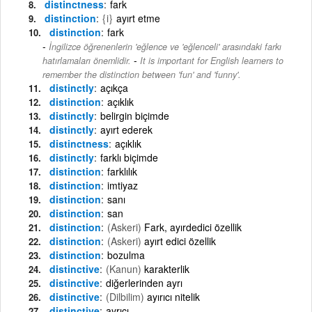
distinctness
fark
distinction
{i}
ayırt etme
distinction
fark
İngilizce öğrenenlerin 'eğlence ve 'eğlenceli' arasındaki farkı
-
hatırlamaları önemlidir.
It is important for English learners to
remember the distinction between 'fun' and 'funny'.
distinctly
açıkça
distinction
açıklık
distinctly
belirgin biçimde
distinctly
ayırt ederek
distinctness
açıklık
distinctly
farklı biçimde
distinction
farklılık
distinction
imtiyaz
distinction
sanı
distinction
san
distinction
(Askeri)
Fark, ayırdedici özellik
distinction
(Askeri)
ayırt edici özellik
distinction
bozulma
distinctive
(Kanun)
karakterlik
distinctive
diğerlerinden ayrı
distinctive
(Dilbilim)
ayırıcı nitelik
distinctive
ayrıcı