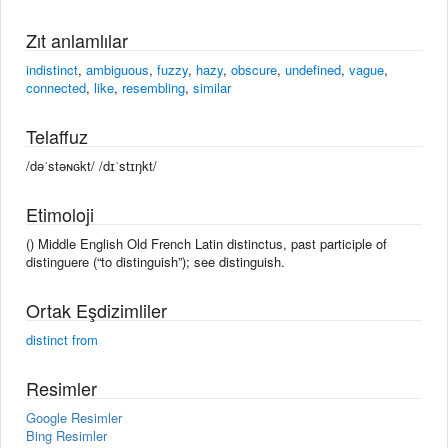
Zıt anlamlılar
indistinct
,
ambiguous
,
fuzzy
,
hazy
,
obscure
,
undefined
,
vague
,
connected
,
like
,
resembling
,
similar
Telaffuz
/dəˈstəɴɢkt/ /dɪˈstɪŋkt/
Etimoloji
() Middle English Old French Latin distinctus, past participle of
distinguere (“to distinguish”); see distinguish.
Ortak Eşdizimliler
distinct from
Resimler
Google Resimler
Bing Resimler