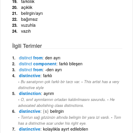
farkIıIık
açıklık
belirgin/ayrı
bağımsız
vuzuhla
vazıh
İlgili Terimler
distinct
from
den ayrı
distinct
component
farklı bileşen
distinct
from
-den ayrı
distinctive
farklı
-
Bu sanatçının çok farklı bir tarzı var.
This artist has a very
distinctive style
distinction
ayrım
-
O, sınıf ayrımlarının ortadan kaldırılmasını savundu.
He
advocated abolishing class distinctions.
distinctive
{s}
belirgin
-
Tom'un sağ gözünün altında belirgin bir yara izi vardı.
Tom
has a distinctive scar under his right eye.
distinctive
kolaylıkla ayırt edilebilen