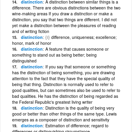
distinction
A distinction between similar things is a
difference. There are obvious distinctions between the two
wine-making areas If you draw a distinction or make a
distinction, you say that two things are different. I did not
yet make a distinction between the pleasures of reading
and of writing fiction
distinction
{i}
difference, uniqueness; excellence;
honor, mark of honor
distinction
A feature that causes someone or
something to stand out as being better; being
distinguished
distinction
If you say that someone or something
has the distinction of being something, you are drawing
attention to the fact that they have the special quality of
being that thing. Distinction is normally used to refer to
good qualities, but can sometimes also be used to refer to
bad qualities. He has the distinction of being regarded as
the Federal Republic's greatest living writer
distinction
Distinction is the quality of being very
good or better than other things of the same type. Lewis
emerges as a composer of distinction and sensitivity
distinction
Estimation of difference; regard to
differences or distinguishing circumstance