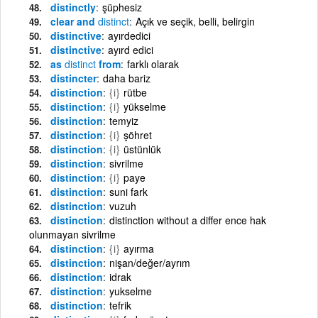
distinctly
şüphesiz
clear and
distinct
Açık ve seçik, belli, belirgin
distinctive
ayırdedici
distinctive
ayırd edici
as
distinct
from
farklı olarak
distincter
daha bariz
distinction
{i}
rütbe
distinction
{i}
yükselme
distinction
temyiz
distinction
{i}
şöhret
distinction
{i}
üstünlük
distinction
sivrilme
distinction
{i}
paye
distinction
suni fark
distinction
vuzuh
distinction
distinction without a differ ence hak
olunmayan sivrilme
distinction
{i}
ayırma
distinction
nişan/değer/ayrım
distinction
idrak
distinction
yukselme
distinction
tefrik