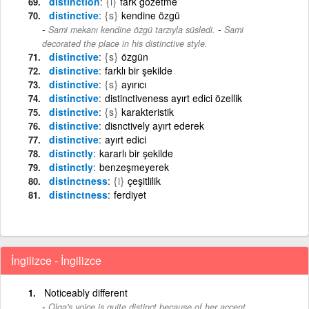
distinction
{i}
fark gözetme
distinctive
{s}
kendine özgü
-
Sami mekanı kendine özgü tarzıyla süsledi.
Sami
decorated the place in his distinctive style.
distinctive
{s}
özgün
distinctive
farklı bir şekilde
distinctive
{s}
ayırıcı
distinctive
distinctiveness ayırt edici özellik
distinctive
{s}
karakteristik
distinctive
disnctively ayırt ederek
distinctive
ayırt edici
distinctly
kararlı bir şekilde
distinctly
benzeşmeyerek
distinctness
{i}
çeşitlilik
distinctness
ferdiyet
İngilizce - İngilizce
Noticeably different
Olga's voice is quite distinct because of her accent.