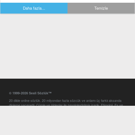
Daha fazla...
Temizle
© 1999-2026 Sesli Sözlük™
20 dilde online sözlük. 20 milyondan fazla sözcük ve anlamı üç farklı aksanda
dinleme seçeneği. Cümle ve Videolar ile zenginleştirilmiş içerik. Etimoloji, Eş ve
Zıt anlamlar, kelime okunuşları ve günün kelimesi. Yazım Türkçeleştirici ile hatalı
Türkçe metinleri düzeltme. iOS, Android ve Windows mobil platformlarda online
ve offline sözlük programları. Sesli Sözlük garantisinde Profesyonel çeviri
hizmetleri. İngilizce kelime haznenizi arttıracak kelime oyunları. Ayarlar
bölümünü kullarak çevirisini görmek istediğiniz sözlükleri seçme ve aynı
zamanda sözlüklerin gösterim sırasını ayarlama imkanı. Kelimelerin