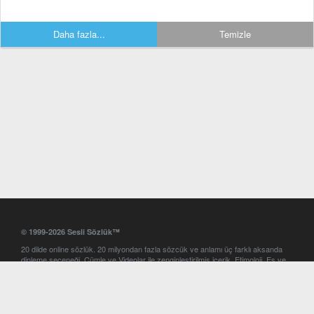
Daha fazla...
Temizle
© 1999-2026 Sesli Sözlük™
20 dilde online sözlük. 20 milyondan fazla sözcük ve anlamı üç farklı aksanda
dinleme seçeneği. Cümle ve Videolar ile zenginleştirilmiş içerik. Etimoloji, Eş ve
Zıt anlamlar, kelime okunuşları ve günün kelimesi. Yazım Türkçeleştirici ile hatalı
Türkçe metinleri düzeltme. iOS, Android ve Windows mobil platformlarda online
ve offline sözlük programları. Sesli Sözlük garantisinde Profesyonel çeviri
hizmetleri. İngilizce kelime haznenizi arttıracak kelime oyunları. Ayarlar
bölümünü kullarak çevirisini görmek istediğiniz sözlükleri seçme ve aynı