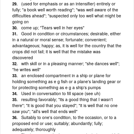
(used for emphasis or as an intensifier) entirely or
fully; "a book well worth reading"; "was well aware of the
difficulties ahead"; "suspected only too well what might be
going on
come up; "Tears well in her eyes"
Good in condition or circumstances; desirable, either
in a natural or moral sense; fortunate; convenient;
advantageous; happy; as, it is well for the country that the
crops did not fail; it is well that the mistake was
discovered
with skill or in a pleasing manner; "she dances well";
"he writes well"
an enclosed compartment in a ship or plane for
holding something as e g fish or a plane's landing gear or
for protecting something as e g a ship's pumps
Used in conversation to fill space (see uh)
resulting favorably; "its a good thing that I wasn't
there"; "it is good that you stayed"; "it is well that no one
saw you"; "all's well that ends well"
Suitably to one's condition, to the occasion, or to a
proposed end or use; suitably; abundantly; fully;
adequately; thoroughly