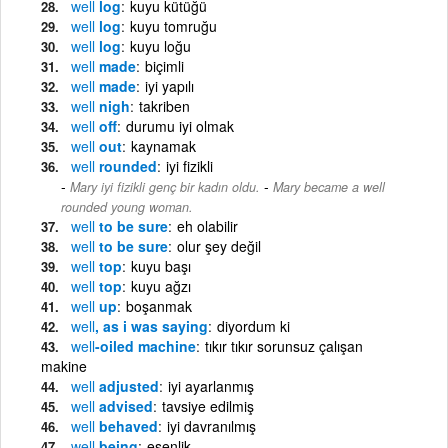
well
log
kuyu kütüğü
well
log
kuyu tomruğu
well
log
kuyu loğu
well
made
biçimli
well
made
iyi yapılı
well
nigh
takriben
well
off
durumu iyi olmak
well
out
kaynamak
well
rounded
iyi fizikli
-
Mary iyi fizikli genç bir kadın oldu.
Mary became a well
rounded young woman.
well
to be sure
eh olabilir
well
to be sure
olur şey değil
well
top
kuyu başı
well
top
kuyu ağzı
well
up
boşanmak
well
, as i was saying
diyordum ki
well
-oiled machine
tıkır tıkır sorunsuz çalışan
makine
well
adjusted
iyi ayarlanmış
well
advised
tavsiye edilmiş
well
behaved
iyi davranılmış
well
being
esenlik