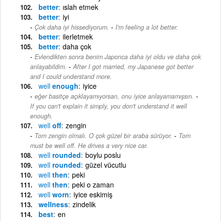
better
ıslah etmek
better
iyi
-
Çok daha iyi hissediyorum.
I'm feeling a lot better.
better
ilerletmek
better
daha çok
Evlendikten sonra benim Japonca daha iyi oldu ve daha çok
-
anlayabildim.
After I got married, my Japanese got better
and I could understand more.
well
enough
iyice
-
eğer basitçe açıklayamıyorsan, onu iyice anlayamamışsın.
If you can't explain it simply, you don't understand it well
enough.
well
off
zengin
-
Tom zengin olmalı. O çok güzel bir araba sürüyor.
Tom
must be well off. He drives a very nice car.
well
rounded
boylu poslu
well
rounded
güzel vücutlu
well
then
peki
well
then
peki o zaman
well
worn
iyice eskimiş
wellness
zindelik
best
en