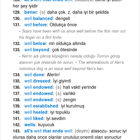
her şey iyidir
better
{s}
daha çok. z. daha iyi bir şekilde
well
balanced
dengeli
well
before
Oldukça önce
Scars have been with us since well before the first man cut
his finger on a flint knife.
well
below
nin oldukça altında
well
beyond
çok ötesinde
Ken'in adı çıkmış köpeğinin nerede olduğu Tom'un görüş
-
alanının çok ötesinde bir sorun.
The whereabouts of Ken's
notorious dog is an issue well beyond Ken's ken.
well
done
Aferin!
well
dressed
İyi giyimli
well
endowed
{s}
hali vakti yerinde
well
endowed
{s}
varlıklı
well
endowed
{s}
zengin
well
established
iyi kurulmuş
well
heeled
iyi topuklu
well
liked
iyi sevdim
wells
kuyucuk
all's
well
that ends
well
(deyim)
atasozu- sonuc iyi
olursa daha once olanlar unutulur,onemli olan sonuctur