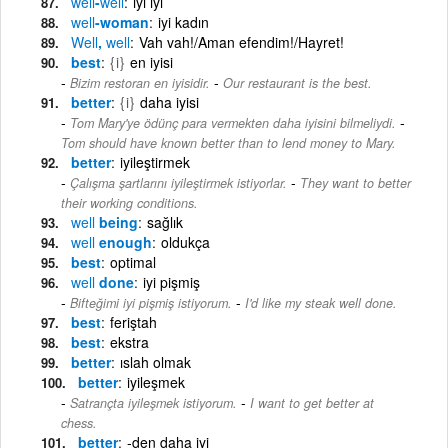
well
-
well
iyi iyi
well
-woman
iyi kadın
Well
,
well
Vah vah!/Aman efendim!/Hayret!
best
{i}
en iyisi
-
Bizim restoran en iyisidir.
Our restaurant is the best.
better
{i}
daha iyisi
-
Tom Mary'ye ödünç para vermekten daha iyisini bilmeliydi.
Tom should have known better than to lend money to Mary.
better
iyileştirmek
-
Çalışma şartlarını iyileştirmek istiyorlar.
They want to better
their working conditions.
well
being
sağlık
well
enough
oldukça
best
optimal
well
done
iyi pişmiş
-
Bifteğimi iyi pişmiş istiyorum.
I'd like my steak well done.
best
feriştah
best
ekstra
better
ıslah olmak
better
iyileşmek
-
Satrançta iyileşmek istiyorum.
I want to get better at
chess.
better
-den daha iyi