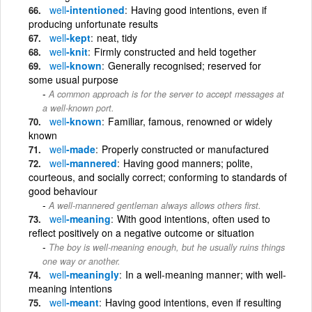
well
-intentioned
Having good intentions, even if
producing unfortunate results
well
-kept
neat, tidy
well
-knit
Firmly constructed and held together
well
-known
Generally recognised; reserved for
some usual purpose
A common approach is for the server to accept messages at
a well-known port.
well
-known
Familiar, famous, renowned or widely
known
well
-made
Properly constructed or manufactured
well
-mannered
Having good manners; polite,
courteous, and socially correct; conforming to standards of
good behaviour
A well-mannered gentleman always allows others first.
well
-meaning
With good intentions, often used to
reflect positively on a negative outcome or situation
The boy is well-meaning enough, but he usually ruins things
one way or another.
well
-meaningly
In a well-meaning manner; with well-
meaning intentions
well
-meant
Having good intentions, even if resulting