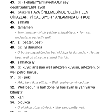
{ü}
Pekâlâ!/Ya!/Hayret!/Olur şey
değil!/Sahi!/Eh!/Haydi!
(Askeri)
HAVA ÖNLEMESİNDE "BELİRTİLEN
CİHAZLAR İYİ ÇALIŞIYOR " ANLAMINDA BİR KOD
sıhhatli
tamamen
-
Tom tamamen iyi bir şekilde anlayabiliyor.
Tom can
understand perfectly well.
z. (bet.ter, best)
{s}
iyi durumda
-
O bu işe başladığından beri oldukça iyi durumda.
He has
been well off since he started this job.
sıhhatça iyi
{i}
kuyu: artesian well artezyen kuyusu, artezyen. oil
well petrol kuyusu
{ü}
peki
-
Peki, beni ikna ettiniz.
Well, you've convinced me.
Well begun is half done iyi başlayan iş yarı yarıya
bitmiştir
kârlı
oldukça
-
O oldukça güzel söyledi.
She sang pretty well.
{ü}
ya