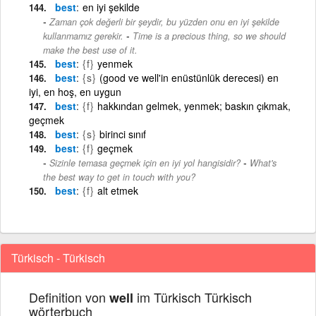
best
en iyi şekilde
Zaman çok değerli bir şeydir, bu yüzden onu en iyi şekilde
-
kullanmamız gerekir.
Time is a precious thing, so we should
make the best use of it.
best
{f}
yenmek
best
{s}
(good ve well'in enüstünlük derecesi) en
iyi, en hoş, en uygun
best
{f}
hakkından gelmek, yenmek; baskın çıkmak,
geçmek
best
{s}
birinci sınıf
best
{f}
geçmek
-
Sizinle temasa geçmek için en iyi yol hangisidir?
What's
the best way to get in touch with you?
best
{f}
alt etmek
Türkisch - Türkisch
Definition von
im Türkisch Türkisch
well
wörterbuch