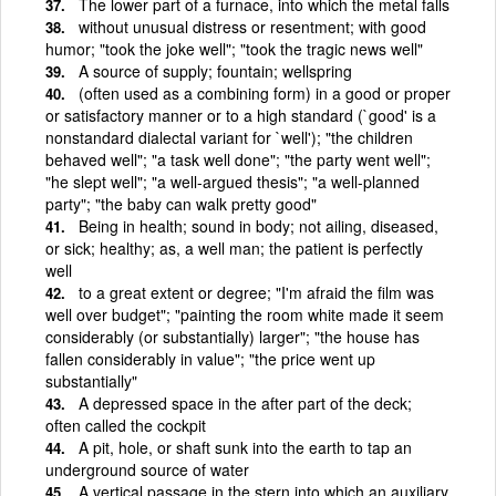
The lower part of a furnace, into which the metal falls
without unusual distress or resentment; with good
humor; "took the joke well"; "took the tragic news well"
A source of supply; fountain; wellspring
(often used as a combining form) in a good or proper
or satisfactory manner or to a high standard (`good' is a
nonstandard dialectal variant for `well'); "the children
behaved well"; "a task well done"; "the party went well";
"he slept well"; "a well-argued thesis"; "a well-planned
party"; "the baby can walk pretty good"
Being in health; sound in body; not ailing, diseased,
or sick; healthy; as, a well man; the patient is perfectly
well
to a great extent or degree; "I'm afraid the film was
well over budget"; "painting the room white made it seem
considerably (or substantially) larger"; "the house has
fallen considerably in value"; "the price went up
substantially"
A depressed space in the after part of the deck;
often called the cockpit
A pit, hole, or shaft sunk into the earth to tap an
underground source of water
A vertical passage in the stern into which an auxiliary