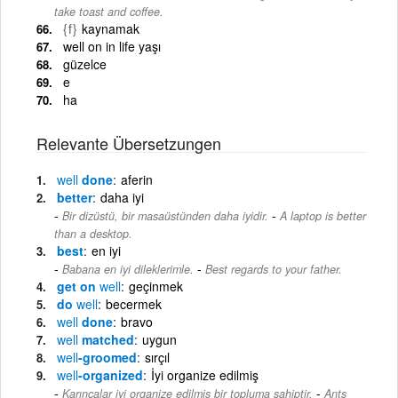
take toast and coffee.
{f}
kaynamak
well on in life yaşı
güzelce
e
ha
Relevante Übersetzungen
well
done
aferin
better
daha iyi
-
Bir dizüstü, bir masaüstünden daha iyidir.
A laptop is better
than a desktop.
best
en iyi
-
Babana en iyi dileklerimle.
Best regards to your father.
get on
well
geçinmek
do
well
becermek
well
done
bravo
well
matched
uygun
well
-groomed
sırçıl
well
-organized
İyi organize edilmiş
-
Karıncalar iyi organize edilmiş bir topluma sahiptir.
Ants