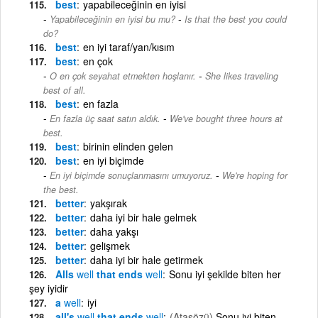
best
yapabileceğinin en iyisi
-
Yapabileceğinin en iyisi bu mu?
Is that the best you could
do?
best
en iyi taraf/yan/kısım
best
en çok
-
O en çok seyahat etmekten hoşlanır.
She likes traveling
best of all.
best
en fazla
-
En fazla üç saat satın aldık.
We've bought three hours at
best.
best
birinin elinden gelen
best
en iyi biçimde
-
En iyi biçimde sonuçlanmasını umuyoruz.
We're hoping for
the best.
better
yakşırak
better
daha iyi bir hale gelmek
better
daha yakşı
better
gelişmek
better
daha iyi bir hale getirmek
Alls
well
that ends
well
Sonu iyi şekilde biten her
şey iyidir
a
well
iyi
all's
well
that ends
well
(Atasözü)
Sonu iyi biten