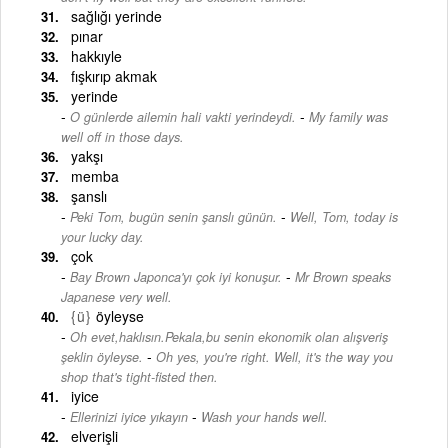
sağlığı yerinde
pınar
hakkıyle
fışkırıp akmak
yerinde
-
O günlerde ailemin hali vakti yerindeydi.
My family was
well off in those days.
yakşı
memba
şanslı
-
Peki Tom, bugün senin şanslı günün.
Well, Tom, today is
your lucky day.
çok
-
Bay Brown Japonca'yı çok iyi konuşur.
Mr Brown speaks
Japanese very well.
{ü}
öyleyse
Oh evet,haklısın.Pekala,bu senin ekonomik olan alışveriş
-
şeklin öyleyse.
Oh yes, you're right. Well, it's the way you
shop that's tight-fisted then.
iyice
-
Ellerinizi iyice yıkayın
Wash your hands well.
elverişli