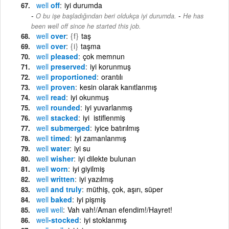
well
off
iyi durumda
-
O bu işe başladığından beri oldukça iyi durumda.
He has
been well off since he started this job.
well
over
{f}
taş
well
over
{i}
taşma
well
pleased
çok memnun
well
preserved
iyi korunmuş
well
proportioned
orantılı
well
proven
kesin olarak kanıtlanmış
well
read
iyi okunmuş
well
rounded
iyi yuvarlanmış
well
stacked
iyi istiflenmiş
well
submerged
iyice batırılmış
well
timed
iyi zamanlanmış
well
water
iyi su
well
wisher
iyi dilekte bulunan
well
worn
iyi giyilmiş
well
written
iyi yazılmış
well
and truly
müthiş, çok, aşırı, süper
well
baked
iyi pişmiş
well
well
Vah vah!/Aman efendim!/Hayret!
well
-stocked
iyi stoklanmış