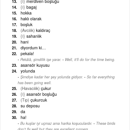
{i}
merdiven boşluğu
{i}
bagaj
hokka
haklı olarak
boşluk
(Avcılık)
kaldıraç
{i}
sahanlık
hani
diyordum ki…
pekala!
-
Pekâlâ, şimdilik işe yarar.
Well, it'll do for the time being.
asansör kuyusu
yolunda
-
Şimdiye kadar her şey yolunda gidiyor.
So far everything
has been going well.
(Havacılık)
çukur
{i}
asansör boşluğu
(Tıp)
çukurcuk
su deposu
da
ha!
-
Bu kuşlar iyi uçmaz ama harika koşuculardır.
These birds
don’t fly well but they are excellent runners.