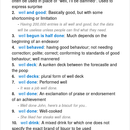
often be used in place of "well, I'll be damned". Used to
express surprise
well
and good
Basically good, but with some
shortcoming or limitation
Having 200,000 entries is all well and good, but the data
will be useless unless people can find what they need.
well
begun is half done
Much depends on the
beginning of an endeavor
well
behaved
having good behaviour; not needing
correction; polite; correct; conforming to standards of good
behaviour; well mannered
well
deck
A sunken deck between the forecastle and
the poop
well
decks
plural form of well deck
well
done
Performed well
It was a job well done.
well
done
An exclamation of praise or endorsement
of an achievement
Well done John, here's a biscuit for you..
well
done
Well-cooked
She liked her steaks well done.
well
drink
A mixed drink for which one does not
specify the exact brand of liquor to be used