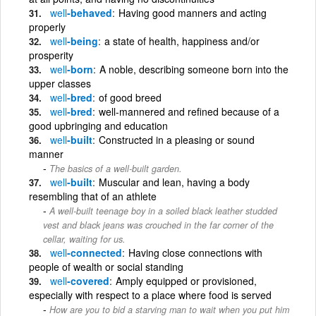
well
-behaved
Having good manners and acting
properly
well
-being
a state of health, happiness and/or
prosperity
well
-born
A noble, describing someone born into the
upper classes
well
-bred
of good breed
well
-bred
well-mannered and refined because of a
good upbringing and education
well
-built
Constructed in a pleasing or sound
manner
The basics of a well-built garden.
well
-built
Muscular and lean, having a body
resembling that of an athlete
A well-built teenage boy in a soiled black leather studded
vest and black jeans was crouched in the far corner of the
cellar, waiting for us.
well
-connected
Having close connections with
people of wealth or social standing
well
-covered
Amply equipped or provisioned,
especially with respect to a place where food is served
How are you to bid a starving man to wait when you put him