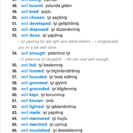
well
bound
yolunda giden
well
bred
soylu
well
chosen
iyi seçilmiş
well
developed
iyi geliştirilmiş
well
disposed
iyi düzenlenmiş
well
done
iyi yapılmış
-
İyi yapılmış bir işle ilgili seni tebrik ederim.
I congratulate
you on a job well done.
well
enough
yeterince iyi
-
O yeterince iyi okuyabilir.
He can read well enough.
well
fed
iyi beslenmiş
well
formed
iyi biçimlendirilmiş
well
founded
iyi tesis edilmiş
well
groomed
iyi giyimli
well
grounded
iyi bilgilenmiş
well
kept
iyi korunmuş
well
known
ünlü
well
lighted
iyi ışıklandırılmış
well
made
iyi yapılmış
well
mannered
iyi huylu
well
matched
iyi uymuş
well
nourished
iyi desteklenmiş