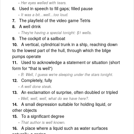
Her eyes welled with tears.
Used in speech to fill gaps; filled pause
It was a bit...well...too loud.
The playfield of the video game Tetris
A well drink
They're having a special tonight: $1 wells.
The cockpit of a sailboat
A vertical, cylindrical trunk in a ship, reaching down
to the lowest part of the hull, through which the bilge
pumps operate
Used to acknowledge a statement or situation (short
form for "that is well")
B: Well, I guess we're sleeping under the stars tonight.
Completely, fully
A well done steak.
An exclamation of surprise, often doubled or tripled
Well, well, well, what do we have here?.
A small depression suitable for holding liquid, or
other objects
To a significant degree
That author is well known.
A place where a liquid such as water surfaces
naturally, a spring