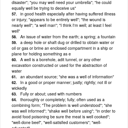
disaster"; "you may well need your umbrella"; "he could
equally well be trying to deceive us"
in good health especially after having suffered illness
or injury; "appears to be entirely well"; "the wound is
nearly well"; "a well man"; "I think I'm well; at least I feel
well"
An issue of water from the earth; a spring; a fountain
a deep hole or shaft dug or drilled to obtain water or
oil or gas or brine an enclosed compartment in a ship or
plane for holding something as e
A well is a borehole, adit tunnel, or any other
excavation constructed or used for the abstraction of
water
an abundant source; "she was a well of information"
In a good or proper manner; justly; rightly; not ill or
wickedly
Fully or about; used with numbers
thoroughly or completely; fully; often used as a
combining form; "The problem is well understood"; "she
was well informed"; "shake well before using"; "in order to
avoid food poisoning be sure the meat is well cooked";
"well-done beef", "well-satisfied customers"; "well-
educated"