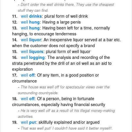
Don't order the well drinks there. They use the cheapest
stuff they can find.
well
drinks
plural form of well drink
well
hung
Having a large penis
well
hung
Having been left for a time, normally
hanging, to encourage tenderness
well
liquor
An inexpensive liquor served at a bar etc.
when the customer does not specify a brand
well
liquors
plural form of well liquor
well
logging
The analysis and recording of the
strata penetrated by the drill of an oil well as an aid to
exploration
well
off
Of any item, in a good position or
circumstance
The house was well off for spectacular views over the
surrounding countryside.
well
off
Of a person, being in fortunate
circumstances, especially having financial security
He is very well off as a result of his illegal money-making
activities.
well
put
skillfully explained and/or argued
That was well put! I couldn't have said it better myself!.