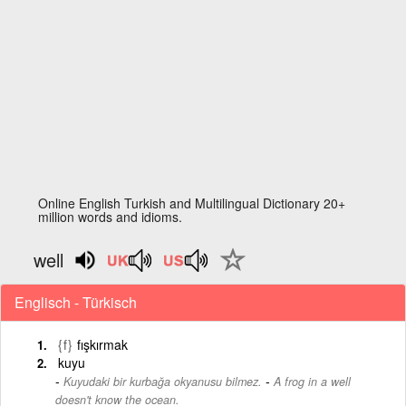
Online English Turkish and Multilingual Dictionary 20+
million words and idioms.
well
Englisch - Türkisch
{f}
fışkırmak
kuyu
-
Kuyudaki bir kurbağa okyanusu bilmez.
A frog in a well
doesn't know the ocean.