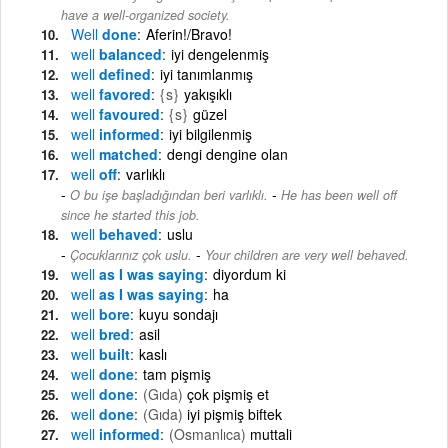
have a well-organized society.
Well
done
Aferin!/Bravo!
well
balanced
iyi dengelenmiş
well
defined
iyi tanımlanmış
well
favored
{s}
yakışıklı
well
favoured
{s}
güzel
well
informed
iyi bilgilenmiş
well
matched
dengi dengine olan
well
off
varlıklı
-
O bu işe başladığından beri varlıklı.
He has been well off
since he started this job.
well
behaved
uslu
-
Çocuklarınız çok uslu.
Your children are very well behaved.
well
as I was saying
diyordum ki
well
as I was saying
ha
well
bore
kuyu sondajı
well
bred
asil
well
built
kaslı
well
done
tam pişmiş
well
done
(Gıda)
çok pişmiş et
well
done
(Gıda)
iyi pişmiş biftek
well
informed
(Osmanlıca)
muttali