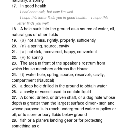
In good health
I had been sick, but now I'm well.
-
I hope this letter finds you in good health.
I hope this
letter finds you well.
A hole sunk into the ground as a source of water, oil,
natural gas or other fluids
{a}
not amiss, rightly, properly, sufficiently
{n}
a spring, source, cavity
{a}
not sick, recovered, happy, convenient
{v}
to spring
The area in front of the speaker's rostrum from
which House members address the House
{i}
water hole; spring; source; reservoir; cavity;
compartment (Nautical)
a deep hole drilled in the ground to obtain water
a cavity or vessel used to contain liquid
A bored, drilled, or driven shaft, or a dug hole whose
depth is greater than the largest surface dimen- sion and
whose purpose is to reach underground water supplies or
oil, or to store or bury fluids below ground
fish or a plane's landing gear or for protecting
something as e