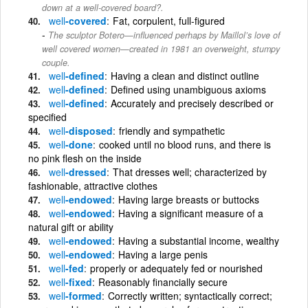
down at a well-covered board?.
well
-covered
Fat, corpulent, full-figured
The sculptor Botero—influenced perhaps by Maillol’s love of
well covered women—created in 1981 an overweight, stumpy
couple.
well
-defined
Having a clean and distinct outline
well
-defined
Defined using unambiguous axioms
well
-defined
Accurately and precisely described or
specified
well
-disposed
friendly and sympathetic
well
-done
cooked until no blood runs, and there is
no pink flesh on the inside
well
-dressed
That dresses well; characterized by
fashionable, attractive clothes
well
-endowed
Having large breasts or buttocks
well
-endowed
Having a significant measure of a
natural gift or ability
well
-endowed
Having a substantial income, wealthy
well
-endowed
Having a large penis
well
-fed
properly or adequately fed or nourished
well
-fixed
Reasonably financially secure
well
-formed
Correctly written; syntactically correct;