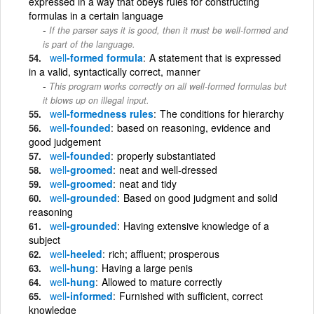
expressed in a way that obeys rules for constructing
formulas in a certain language
If the parser says it is good, then it must be well-formed and
is part of the language.
well
-formed formula
A statement that is expressed
in a valid, syntactically correct, manner
This program works correctly on all well-formed formulas but
it blows up on illegal input.
well
-formedness rules
The conditions for hierarchy
well
-founded
based on reasoning, evidence and
good judgement
well
-founded
properly substantiated
well
-groomed
neat and well-dressed
well
-groomed
neat and tidy
well
-grounded
Based on good judgment and solid
reasoning
well
-grounded
Having extensive knowledge of a
subject
well
-heeled
rich; affluent; prosperous
well
-hung
Having a large penis
well
-hung
Allowed to mature correctly
well
-informed
Furnished with sufficient, correct
knowledge