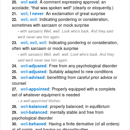
well
said
A comment expressing approval; an
accolade; "that was spoken well" (clearly or eloquently.)
well
, I never
An exclamation of great surprise
well
,
well
Indicating pondering or consideration,
sometimes with sarcasm or mock surprise
with sarcasm) Well, well. Look who's back. And they said
we'd never see him again.
well
,
well
,
well
Indicating pondering or consideration,
often with sarcasm or mock surprise
with sarcasm) Well, well, well. Look who's back. And they
said we'd never see him again.
well
-adjusted
Free from any psychological disorder
well
-adjusted
Suitably adapted to new conditions
well
-advised
benefitting from careful prior advice or
counsel
well
-appointed
Properly equipped with a complete
set of whatever equipment is needed
a well-appointed kitchen.
well
-balanced
properly balanced; in equilibrium
well
-balanced
mentally stable and free from
psychological disorder
well
-behaved
Having a finite derivative (of all orders)
at all points, and having no discontinuities