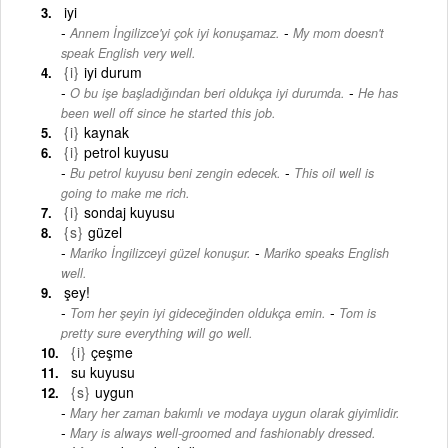
iyi
-
Annem İngilizce'yi çok iyi konuşamaz.
My mom doesn't
speak English very well.
{i}
iyi durum
-
O bu işe başladığından beri oldukça iyi durumda.
He has
been well off since he started this job.
{i}
kaynak
{i}
petrol kuyusu
-
Bu petrol kuyusu beni zengin edecek.
This oil well is
going to make me rich.
{i}
sondaj kuyusu
{s}
güzel
-
Mariko İngilizceyi güzel konuşur.
Mariko speaks English
well.
şey!
-
Tom her şeyin iyi gideceğinden oldukça emin.
Tom is
pretty sure everything will go well.
{i}
çeşme
su kuyusu
{s}
uygun
Mary her zaman bakımlı ve modaya uygun olarak giyimlidir.
-
Mary is always well-groomed and fashionably dressed.