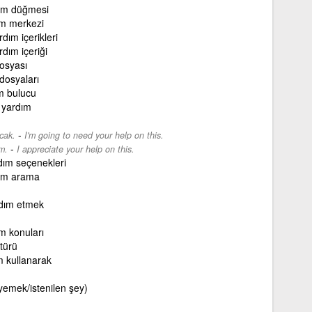
ım düğmesi
ım merkezi
rdım içerikleri
rdım içeriği
osyası
dosyaları
m bulucu
 yardım
-
cak.
I'm going to need your help on this.
-
m.
I appreciate your help on this.
dım seçenekleri
ım arama
rdım etmek
m konuları
türü
m kullanarak
yemek/istenilen şey)