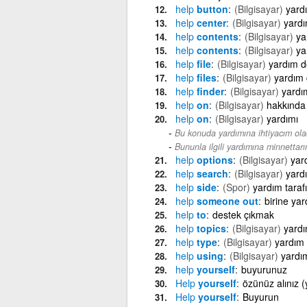
help
button
(Bilgisayar)
yard
help
center
(Bilgisayar)
yard
help
contents
(Bilgisayar)
ya
help
contents
(Bilgisayar)
ya
help
file
(Bilgisayar)
yardım d
help
files
(Bilgisayar)
yardım 
help
finder
(Bilgisayar)
yardı
help
on
(Bilgisayar)
hakkında
help
on
(Bilgisayar)
yardımı
Bu konuda yardımına ihtiyacım ola
Bununla ilgili yardımına minnettarı
help
options
(Bilgisayar)
yar
help
search
(Bilgisayar)
yard
help
side
(Spor)
yardım tarafı
help
someone out
birine ya
help
to
destek çıkmak
help
topics
(Bilgisayar)
yardı
help
type
(Bilgisayar)
yardım 
help
using
(Bilgisayar)
yardı
help
yourself
buyurunuz
Help
yourself
özünüz alınız (
Help
yourself
Buyurun