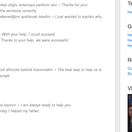
T
-
mleyi doğru anlamaya yardımcı olur.
Thanks for your
the sentence correctly.
he
-
demediğimi açıklamak istedim.
I just wanted to explain why
G
-
With your help, I could succeed.
he
-
he
Thanks to your help, we were successful.
he
R
Go
-
di dilinizde katkıda bulunmaktır.
The best way to help us is
Bi
nguage.
V
-
e hazırım.
I am always ready to help you.
rday I helped my father.