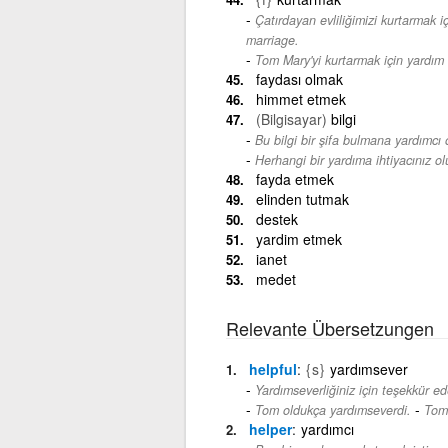
Çatırdayan evliliğimizi kurtarmak iç
marriage.
Tom Mary'yi kurtarmak için yardım e
faydası olmak
himmet etmek
(Bilgisayar)
bilgi
Bu bilgi bir şifa bulmana yardımcı ol
Herhangi bir yardıma ihtiyacınız olu
fayda etmek
elinden tutmak
destek
yardim etmek
ianet
medet
Relevante Übersetzungen
helpful
{s}
yardımsever
Yardımseverliğiniz için teşekkür ed
-
Tom oldukça yardımseverdi.
Tom 
helper
yardımcı