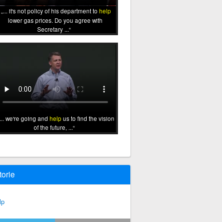
... it's not policy of his department to
help
lower gas prices. Do you agree with
Secretary ...
... we're going and
help
us to find the vision
of the future, ...
torie
lp