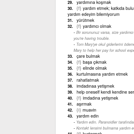
yardımına koşmak
{f}
yardım etmek; katkıda bulun
yardım edeyim bilemiyorum
yürütmek
{f}
yardımcı olmak
Bir sorununuz varsa, size yardımc
you're having trouble.
Tom Mary'ye okul giderlerini ödem
Mary to help her pay for school exp
çare bulmak
{f}
başa çıkmak
{f}
elinde olmak
kurtulmasına yardım etmek
rahatlatmak
imdadınaa yetişmek
help oneself kendi kendine se
{f}
imdadına yetişmek
aşırmak
{i}
muavin
yardım edin
Yardım edin. Paranoidler tarafında
Kontakt lensimi bulmama yardım e
{f}
kurtarmak