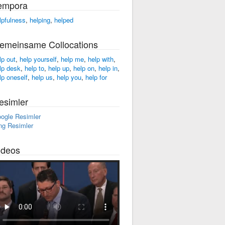
empora
lpfulness
,
helping
,
helped
emeinsame Collocations
lp out
,
help yourself
,
help me
,
help with
,
lp desk
,
help to
,
help up
,
help on
,
help in
,
lp oneself
,
help us
,
help you
,
help for
esimler
ogle Resimler
ng Resimler
ideos