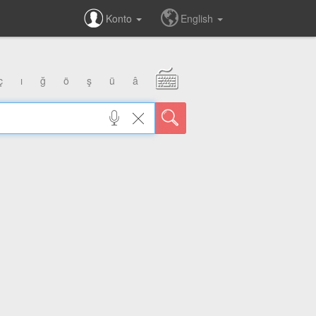
Konto
English
ç
ı
ğ
ö
ş
ü
â