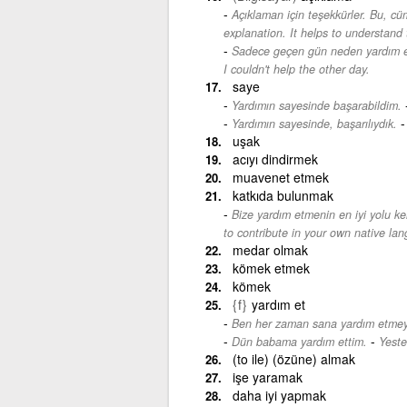
Açıklaman için teşekkürler. Bu, cü
explanation. It helps to understand 
Sadece geçen gün neden yardım e
I couldn't help the other day.
saye
Yardımın sayesinde başarabildim.
Yardımın sayesinde, başarılıydık.
uşak
acıyı dindirmek
muavenet etmek
katkıda bulunmak
Bize yardım etmenin en iyi yolu ken
to contribute in your own native la
medar olmak
kömek etmek
kömek
{f}
yardım et
Ben her zaman sana yardım etmey
-
Dün babama yardım ettim.
Yeste
(to ile) (özüne) almak
işe yaramak
daha iyi yapmak