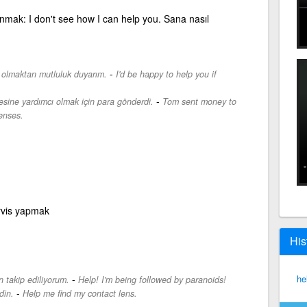
mak: I don't see how I can help you. Sana nasıl
-
ı olmaktan mutluluk duyarım.
I'd be happy to help you if
-
esine yardımcı olmak için para gönderdi.
Tom sent money to
enses.
rvis yapmak
His
-
he
n takip ediliyorum.
Help! I'm being followed by paranoids!
-
din.
Help me find my contact lens.