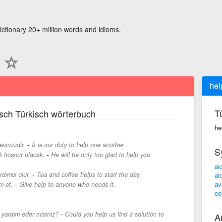
ictionary 20+ million words and idioms.
hel
T
sch Türkisch wörterbuch
he
-
evimizdir.
It is our duty to help one another.
S
-
 hoşnut olacak.
He will be only too glad to help you.
ai
-
dımcı olur.
Tea and coffee helps to start the day.
ai
-
av
m et.
Give help to anyone who needs it.
co
-
 yardım eder misiniz?
Could you help us find a solution to
A