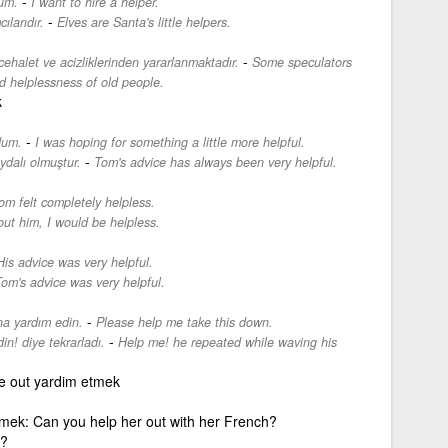
-
rum.
I want to hire a helper.
-
ılarıdır.
Elves are Santa's little helpers.
-
 cehalet ve acizliklerinden yararlanmaktadır.
Some speculators
d helplessness of old people.
k
-
dum.
I was hoping for something a little more helpful.
-
ydalı olmuştur.
Tom's advice has always been very helpful.
om felt completely helpless.
ut him, I would be helpless.
His advice was very helpful.
om's advice was very helpful.
-
na yardım edin.
Please help me take this down.
-
in! diye tekrarladı.
Help me! he repeated while waving his
 out yardim etmek
tmek: Can you help her out with her French?
n?