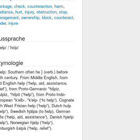
ockage
,
check
,
counteraction
,
harm
,
ndrance
,
hurt
,
injury
,
obstruction
,
stop
,
nagement
,
ownership
,
block
,
counteract
,
nder
,
injure
ussprache
elp/ /ˈhɛlp/
tymologie
help; Southern often he ] (verb.) before
th century. From Middle English, from
d English help (“help, aid, assistance,
lief”), from Proto-Germanic *hilpiz,
ulpiz, *hilpō (“help”), from Proto-Indo-
ropean *k'elb-, *k'elp- (“to help”). Cognate
th West Frisian help (“help”), Dutch hulp
help”), Swedish hjälpa (to help), German
lfe (“help, aid, assistance”), Danish hjælp
help”), Norwegian hjelp (“help”),
mburgish šalpà (“help, relief”).