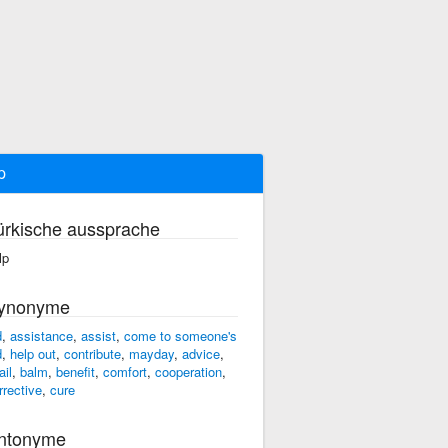
p
ürkische aussprache
lp
ynonyme
d
,
assistance
,
assist
,
come to someone's
d
,
help out
,
contribute
,
mayday
,
advice
,
ail
,
balm
,
benefit
,
comfort
,
cooperation
,
rrective
,
cure
ntonyme