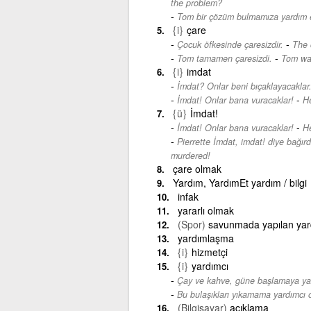
the problem?
Tom bir çözüm bulmamıza yardım e
{i}
çare
-
Çocuk öfkesinde çaresizdir.
The c
-
Tom tamamen çaresizdi.
Tom was
{i}
imdat
İmdat? Onlar beni bıçaklayacaklar
-
İmdat! Onlar bana vuracaklar!
He
{ü}
İmdat!
-
İmdat! Onlar bana vuracaklar!
He
Pierrette İmdat, imdat! diye bağırd
murdered!
çare olmak
Yardım, YardımEt yardım / bilgi
infak
yararlı olmak
(Spor)
savunmada yapılan ya
yardımlaşma
{i}
hizmetçi
{i}
yardımcı
Çay ve kahve, güne başlamaya yar
Bu bulaşıkları yıkamama yardımcı o
(Bilgisayar)
açıklama