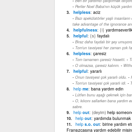
Ben bir yardımcı çalıştırmak istiyo
Periler Noel Baba'nın küçük yardımc
helpless
aciz
Bazı spekülatörler yaşlı insanların
take advantage of the ignorance an
helpfulness
{i}
yardımseverli
helpful
{s}
faydalı
Biraz daha faydalı bir şey umuyor
Tom'un tavsiyesi her zaman çok fa
helpless
çaresiz
-
Tom tamamen çaresiz hissetti.
T
-
O olmazsa, çaresiz kalırım.
Witho
helpful
yararlı
-
Onun tavsiyesi çok yararlı oldu.
-
Tom'un tavsiyesi çok yararlı idi.
T
help
me
bana yardım edin
Lütfen bunu aşağı çekmek için ba
O, kılıcını sallarken bana yardım ed
sabre.
help
out
(deyim)
help someone
help
out
yardımda bulunmak
help
s.o. out
birine yardım e
Fransızcasına yardım edebilir misi