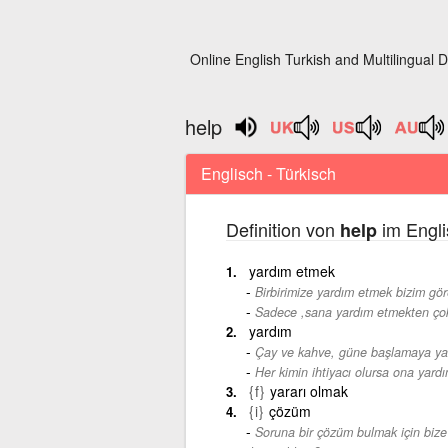
Online English Turkish and Multilingual D
help
Englisch - Türkisch
Definition von
im Engli
help
yardım etmek
Birbirimize yardım etmek bizim gör
Sadece ,sana yardım etmekten çok
yardım
Çay ve kahve, güne başlamaya yar
Her kimin ihtiyacı olursa ona yardı
{f}
yararı olmak
{i}
çözüm
Soruna bir çözüm bulmak için bize