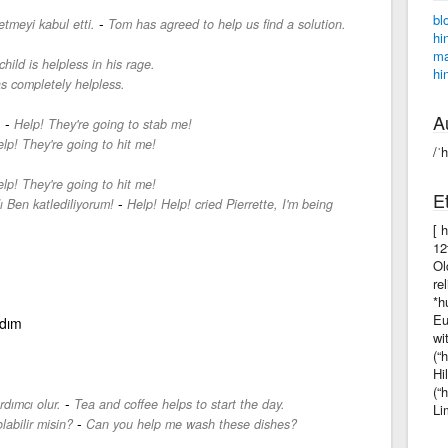
bl
-
tmeyi kabul etti.
Tom has agreed to help us find a solution.
hi
ma
hild is helpless in his rage.
hi
 completely helpless.
A
-
.
Help! They're going to stab me!
lp! They're going to hit me!
/ˈh
lp! They're going to hit me!
E
-
ı Ben katlediliyorum!
Help! Help! cried Pierrette, I'm being
[ 
12
Ol
re
*h
Eu
rdım
wi
(“
Hi
(“
-
dımcı olur.
Tea and coffee helps to start the day.
Li
-
labilir misin?
Can you help me wash these dishes?