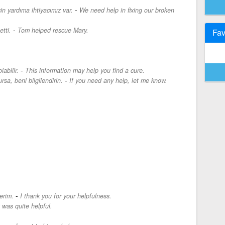
-
in yardıma ihtiyacımız var.
We need help in fixing our broken
-
tti.
Tom helped rescue Mary.
Fav
-
abilir.
This information may help you find a cure.
-
rsa, beni bilgilendirin.
If you need any help, let me know.
-
erim.
I thank you for your helpfulness.
was quite helpful.