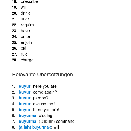
prescribe
will
drink
utter
require
have
enter
enjoin
bid
rule
charge
Relevante Übersetzungen
buyur
here you are
buyur
come again?
buyur
pardon?
buyur
excuse me?
buyur
there you are!
buyurma
bidding
buyurma
(Dilbilim)
command
(allah)
buyurmak
will