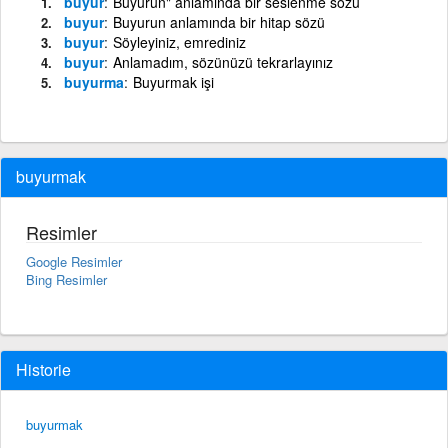
buyur
Buyurun" anlamında bir seslenme sözü
buyur
Buyurun anlamında bir hitap sözü
buyur
Söyleyiniz, emrediniz
buyur
Anlamadım, sözünüzü tekrarlayınız
buyurma
Buyurmak işi
buyurmak
Resimler
Google Resimler
Bing Resimler
Historie
buyurmak