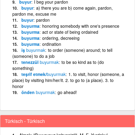
buyur
I beg your pardon
buyur
a) there you are b) come again, pardon,
pardon me, excuse me
buyur
pardon
buyurma
honoring somebody with one's presence
buyurma
act or state of being ordained
buyurma
ordering, decreeing
buyurma
ordination
iş
buyurmak
to order (someone) around; to tell
(someone) to do a job
tenezzül
buyurmak
to be so kind as to (do
something)
teşrif etmek/
buyurmak
1. to visit, honor (someone, a
place) by visiting him/her/it. 2. to go to (a place). 3. to
honor
önden
buyurmak
go ahead!
Türkisch - Türkisch
Almak: "Buyurunuz kahvenizi!"- M. E. Yurdakul.