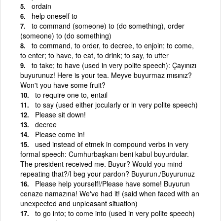
ordain
help oneself to
to command (someone) to (do something), order
(someone) to (do something)
to command, to order, to decree, to enjoin; to come,
to enter; to have, to eat, to drink; to say, to utter
to take; to have (used in very polite speech): Çayınızı
buyurunuz! Here is your tea. Meyve buyurmaz mısınız?
Won't you have some fruit?
to require one to, entail
to say (used either jocularly or in very polite speech)
Please sit down!
decree
Please come in!
used instead of etmek in compound verbs in very
formal speech: Cumhurbaşkanı beni kabul buyurdular.
The president received me. Buyur? Would you mind
repeating that?/I beg your pardon? Buyurun./Buyurunuz
Please help yourself!/Please have some! Buyurun
cenaze namazına! We've had it! (said when faced with an
unexpected and unpleasant situation)
to go into; to come into (used in very polite speech)