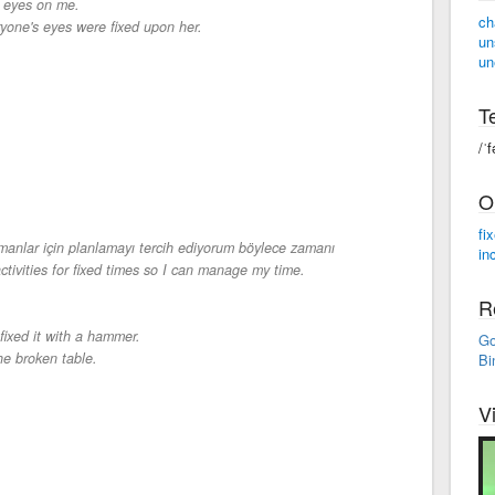
s eyes on me.
ch
yone's eyes were fixed upon her.
un
un
Te
/ˈf
O
fi
amanlar için planlamayı tercih ediyorum böylece zamanı
in
activities for fixed times so I can manage my time.
R
fixed it with a hammer.
Go
he broken table.
Bi
V