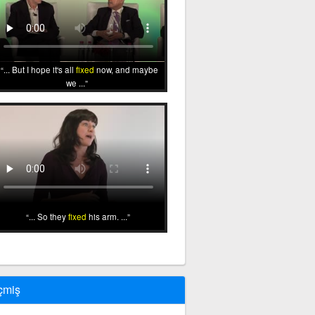
... But I hope it's all
fixed
now, and maybe
we ...
... So they
fixed
his arm. ...
çmiş