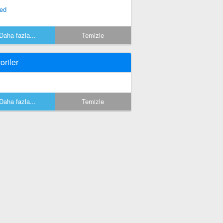
xed
Daha fazla...
Temizle
oriler
Daha fazla...
Temizle