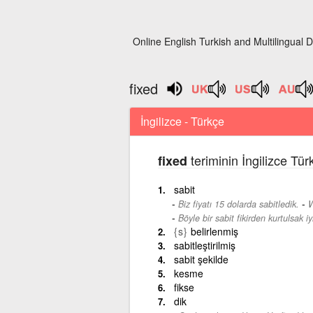
Online English Turkish and Multilingual D
fixed
İngilizce - Türkçe
teriminin İngilizce Tü
fixed
sabit
-
Biz fiyatı 15 dolarda sabitledik.
W
Böyle bir sabit fikirden kurtulsak iyi
{s}
belirlenmiş
sabitleştirilmiş
sabit şekilde
kesme
fikse
dik