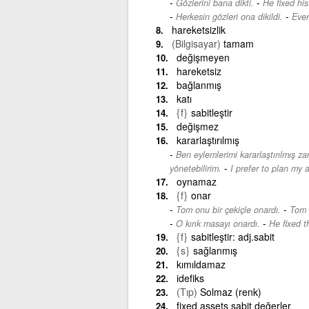
-
Gözlerini bana dikti.
He fixed hi
-
Herkesin gözleri ona dikildi.
Ever
hareketsizlik
(Bilgisayar)
tamam
değişmeyen
hareketsiz
bağlanmış
katı
{f}
sabitleştir
değişmez
kararlaştırılmış
Ben eylemlerimi kararlaştırılmış z
-
yönetebilirim.
I prefer to plan my 
oynamaz
{f}
onar
-
Tom onu bir çekiçle onardı.
Tom 
-
O kırık masayı onardı.
He fixed t
{f}
sabitleştir: adj.sabit
{s}
sağlanmış
kımıldamaz
idefiks
(Tıp)
Solmaz (renk)
fixed assets sabit değerler