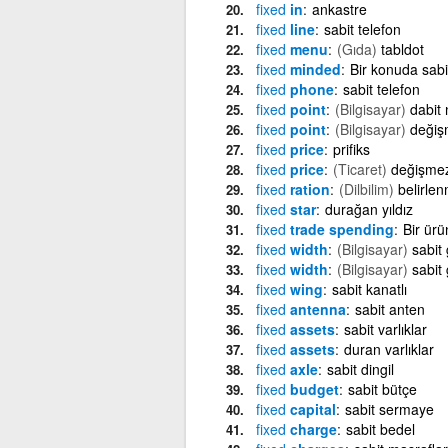
fixed
in
ankastre
fixed
line
sabit telefon
fixed
menu
(Gıda)
tabldot
fixed
minded
Bir konuda sabit 
fixed
phone
sabit telefon
fixed
point
(Bilgisayar)
dabit 
fixed
point
(Bilgisayar)
değiş
fixed
price
prifiks
fixed
price
(Ticaret)
değişmez
fixed
ration
(Dilbilim)
belirlen
fixed
star
durağan yıldız
fixed
trade spending
Bir ürü
fixed
width
(Bilgisayar)
sabit 
fixed
width
(Bilgisayar)
sabit 
fixed
wing
sabit kanatlı
fixed
antenna
sabit anten
fixed
assets
sabit varlıklar
fixed
assets
duran varlıklar
fixed
axle
sabit dingil
fixed
budget
sabit bütçe
fixed
capital
sabit sermaye
fixed
charge
sabit bedel