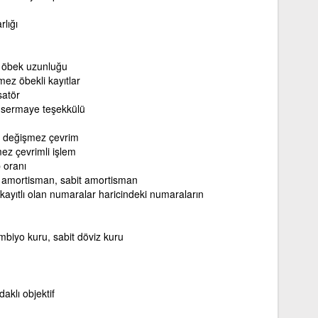
lığı
 öbek uzunluğu
ez öbekli kayıtlar
satör
 sermaye teşekkülü
, değişmez çevrim
ez çevrimli işlem
p oranı
amortisman, sabit amortisman
 kayıtlı olan numaralar haricindeki numaraların
mbiyo kuru, sabit döviz kuru
daklı objektif