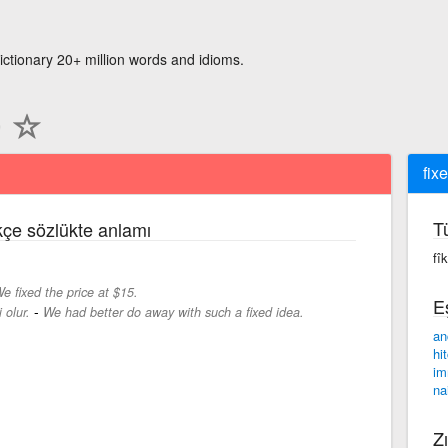
ictionary 20+ million words and idioms.
fix
T
rkçe sözlükte anlamı
fî
e fixed the price at $15.
E
-
 olur.
We had better do away with such a fixed idea.
an
hi
im
na
Zı