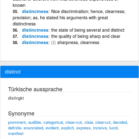
known
distinctness
Nice discrimination; hence, clearness;
precision; as, he stated his arguments with great
distinctness
distinctness
the state of being several and distinct
distinctness
the quality of being sharp and clear
distinctness
{i}
sharpness, clearness
distinct
Türkische aussprache
dîstîngkt
Synonyme
prominent
,
audible
,
categorical
,
clean-cut
,
clear
,
clear-cut
,
decided
,
definite
,
enunciated
,
evident
,
explicit
,
express
,
incisive
,
lucid
,
manifest