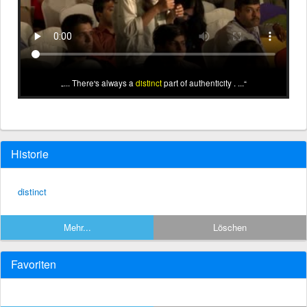
... There's always a
distinct
part of authenticity . ...
Historie
distinct
Mehr...
Löschen
Favoriten