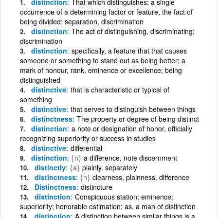
distinction
That which distinguishes; a single
occurrence of a determining factor or feature, the fact of
being divided; separation, discrimination
distinction
The act of distinguishing, discriminating;
discrimination
distinction
specifically, a feature that that causes
someone or something to stand out as being better; a
mark of honour, rank, eminence or excellence; being
distinguished
distinctive
that is characteristic or typical of
something
distinctive
that serves to distinguish between things
distinctness
The property or degree of being distinct
distinction
a note or designation of honor, officially
recognizing superiority or success in studies
distinctive
differential
distinction
{n}
a difference, note discernment
distinctly
{a}
plainly, separately
distinctness
{n}
clearness, plainness, difference
Distinctness
distincture
distinction
Conspicuous station; eminence;
superiority; honorable estimation; as, a man of distinction
distinction
A distinction between similar things is a