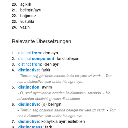
açıklık
belirgin/ayrı
bağımsız
vuzuhla
vazıh
Relevante Übersetzungen
distinct
from
den ayrı
distinct
component
farklı bileşen
distinct
from
-den ayrı
distinctive
farklı
-
Tom'un sağ gözünün altında farklı bir yara izi vardı.
Tom
has a distinctive scar under his right eye.
distinction
ayrım
-
O, sınıf ayrımlarının ortadan kaldırılmasını savundu.
He
advocated abolishing class distinctions.
distinctive
{s}
belirgin
-
Tom'un sağ gözünün altında belirgin bir yara izi vardı.
Tom
has a distinctive scar under his right eye.
distinctive
kolaylıkla ayırt edilebilen
distinctness
fark