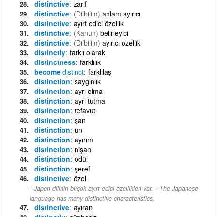
distinctive
zarif
distinctive
(Dilbilim)
anlam ayırıcı
distinctive
ayırt edici özellik
distinctive
(Kanun)
belirleyici
distinctive
(Dilbilim)
ayırıcı özellik
distinctly
farklı olarak
distinctness
farklılık
become
distinct
farklılaş
distinction
saygınlık
distinction
ayrı olma
distinction
ayrı tutma
distinction
tefavüt
distinction
şan
distinction
ün
distinction
ayırım
distinction
nişan
distinction
ödül
distinction
şeref
distinctive
özel
-
Japon dilinin birçok ayırt edici özellikleri var.
The Japanese
language has many distinctive characteristics.
distinctive
ayıran
distinctly
şüphesiz