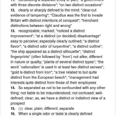
with three discrete divisions"; "on two distinct occasions"
clearly or sharply defined to the mind; "clear-cut
evidence of tampering"; "Claudius was the first to invade
Britain with distinct intentions of conquest"; "trenchant
distinctions between right and wrong"
recognizable; marked; "noticed a distinct
improvement"; "at a distinct (or decided) disadvantage"
easy to perceive; especially clearly outlined; "a distinct
flavor"; "a distinct odor of turpentine"; "a distinct outline";
"the ship appeared as a distinct silhouette"; "distinct
fingerprints" (often followed by `from') not alike; different
in nature or quality; "plants of several distinct types"; "the
word `nationalism' is used in at least two distinct senses";
"gold is distinct from iron"; "a tree related to but quite
distinct from the European beech"; "management had
interests quite distinct from those of their employees
So separated as not to be confounded with any other
thing; not liable to be misunderstood; not confused; well-
defined; clear; as, we have a distinct or indistinct view of a
prospect
{s}
clear, plain; different; separate
When a single odor or taste is clearly defined