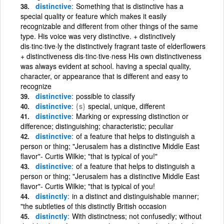
distinctive
Something that is distinctive has a
special quality or feature which makes it easily
recognizable and different from other things of the same
type. His voice was very distinctive. + distinctively
dis·tinc·tive·ly the distinctively fragrant taste of elderflowers
+ distinctiveness dis·tinc·tive·ness His own distinctiveness
was always evident at school. having a special quality,
character, or appearance that is different and easy to
recognize
distinctive
possible to classify
distinctive
{s}
special, unique, different
distinctive
Marking or expressing distinction or
difference; distinguishing; characteristic; peculiar
distinctive
of a feature that helps to distinguish a
person or thing; "Jerusalem has a distinctive Middle East
flavor"- Curtis Wilkie; "that is typical of you!"
distinctive
of a feature that helps to distinguish a
person or thing; "Jerusalem has a distinctive Middle East
flavor"- Curtis Wilkie; "that is typical of you!
distinctly
in a distinct and distinguishable manner;
"the subtleties of this distinctly British occasion
distinctly
With distinctness; not confusedly; without