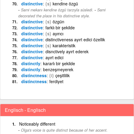
distinctive
{s}
kendine özgü
-
Sami mekanı kendine özgü tarzıyla süsledi.
Sami
decorated the place in his distinctive style.
distinctive
{s}
özgün
distinctive
farklı bir şekilde
distinctive
{s}
ayırıcı
distinctive
distinctiveness ayırt edici özellik
distinctive
{s}
karakteristik
distinctive
disnctively ayırt ederek
distinctive
ayırt edici
distinctly
kararlı bir şekilde
distinctly
benzeşmeyerek
distinctness
{i}
çeşitlilik
distinctness
ferdiyet
Englisch - Englisch
Noticeably different
Olga's voice is quite distinct because of her accent.