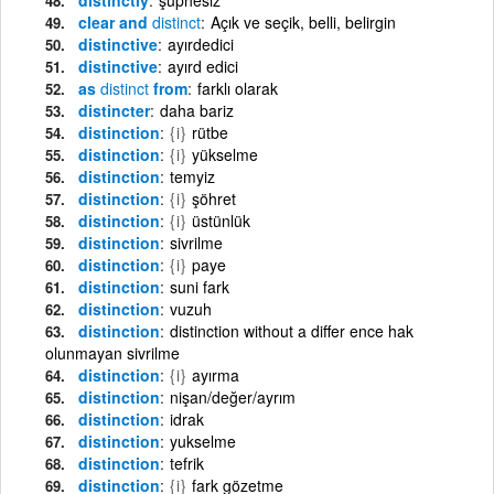
clear and
distinct
Açık ve seçik, belli, belirgin
distinctive
ayırdedici
distinctive
ayırd edici
as
distinct
from
farklı olarak
distincter
daha bariz
distinction
{i}
rütbe
distinction
{i}
yükselme
distinction
temyiz
distinction
{i}
şöhret
distinction
{i}
üstünlük
distinction
sivrilme
distinction
{i}
paye
distinction
suni fark
distinction
vuzuh
distinction
distinction without a differ ence hak
olunmayan sivrilme
distinction
{i}
ayırma
distinction
nişan/değer/ayrım
distinction
idrak
distinction
yukselme
distinction
tefrik
distinction
{i}
fark gözetme