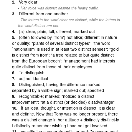
Very clear
Her voice was distinct despite the heavy traffic.
Different from one another
The letters in the word clear are distinct, while the letters in
the word distinct are not.
{a}
clear, plain, full, different, marked out
(often followed by `from') not alike; different in nature
or quality; "plants of several distinct types"; "the word
`nationalism' is used in at least two distinct senses"; "gold
is distinct from iron"; "a tree related to but quite distinct
from the European beech"; "management had interests
quite distinct from those of their employees
To distinguish
adj not identical
Distinguished; having the difference marked;
separated by a visible sign; marked out; specified
recognizable; marked; "noticed a distinct
improvement"; "at a distinct (or decided) disadvantage"
If an idea, thought, or intention is distinct, it is clear
and definite. Now that Tony was no longer present, there
was a distinct change in her attitude + distinctly dis·tinct·ly
I distinctly remember wishing I had not got involved
constituting a separate entity or part; "a government