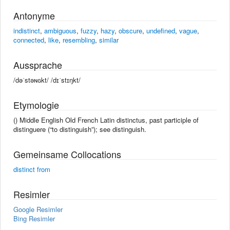
Antonyme
indistinct
,
ambiguous
,
fuzzy
,
hazy
,
obscure
,
undefined
,
vague
,
connected
,
like
,
resembling
,
similar
Aussprache
/dəˈstəɴɢkt/ /dɪˈstɪŋkt/
Etymologie
() Middle English Old French Latin distinctus, past participle of
distinguere (“to distinguish”); see distinguish.
Gemeinsame Collocations
distinct from
Resimler
Google Resimler
Bing Resimler