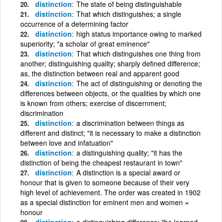
distinction
The state of being distinguishable
distinction
That which distinguishes; a single
occurrence of a determining factor
distinction
high status importance owing to marked
superiority; "a scholar of great eminence"
distinction
That which distinguishes one thing from
another; distinguishing quality; sharply defined difference;
as, the distinction between real and apparent good
distinction
The act of distinguishing or denoting the
differences between objects, or the qualities by which one
is known from others; exercise of discernment;
discrimination
distinction
a discrimination between things as
different and distinct; "it is necessary to make a distinction
between love and infatuation"
distinction
a distinguishing quality; "it has the
distinction of being the cheapest restaurant in town"
distinction
A distinction is a special award or
honour that is given to someone because of their very
high level of achievement. The order was created in 1902
as a special distinction for eminent men and women =
honour
distinction
a distinguishing difference; "he learned