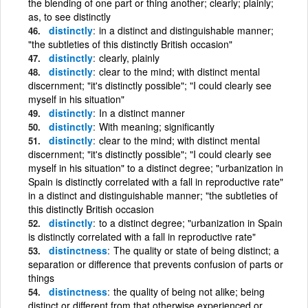
the blending of one part or thing another; clearly; plainly;
as, to see distinctly
distinctly
in a distinct and distinguishable manner;
"the subtleties of this distinctly British occasion"
distinctly
clearly, plainly
distinctly
clear to the mind; with distinct mental
discernment; "it's distinctly possible"; "I could clearly see
myself in his situation"
distinctly
In a distinct manner
distinctly
With meaning; significantly
distinctly
clear to the mind; with distinct mental
discernment; "it's distinctly possible"; "I could clearly see
myself in his situation" to a distinct degree; "urbanization in
Spain is distinctly correlated with a fall in reproductive rate"
in a distinct and distinguishable manner; "the subtleties of
this distinctly British occasion
distinctly
to a distinct degree; "urbanization in Spain
is distinctly correlated with a fall in reproductive rate"
distinctness
The quality or state of being distinct; a
separation or difference that prevents confusion of parts or
things
distinctness
the quality of being not alike; being
distinct or different from that otherwise experienced or