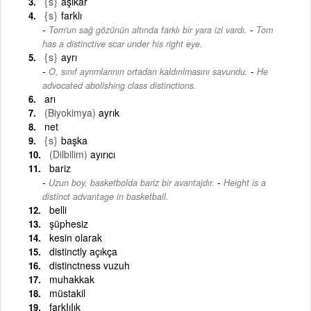
{s}
aşikâr
{s}
farklı
-
Tom'un sağ gözünün altında farklı bir yara izi vardı.
Tom
has a distinctive scar under his right eye.
{s}
ayrı
-
O, sınıf ayrımlarının ortadan kaldırılmasını savundu.
He
advocated abolishing class distinctions.
arı
(Biyokimya)
ayrık
net
{s}
başka
(Dilbilim)
ayırıcı
bariz
-
Uzun boy, basketbolda bariz bir avantajdır.
Height is a
distinct advantage in basketball.
belli
şüphesiz
kesin olarak
distinctly açıkça
distinctness vuzuh
muhakkak
müstakil
farkIıIık