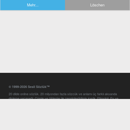
Mehr...
Löschen
© 1999-2026 Sesli Sözlük™
20 dilde online sözlük. 20 milyondan fazla sözcük ve anlamı üç farklı aksanda
dinleme seçeneği. Cümle ve Videolar ile zenginleştirilmiş içerik. Etimoloji, Eş ve
Zıt anlamlar, kelime okunuşları ve günün kelimesi. Yazım Türkçeleştirici ile hatalı
Türkçe metinleri düzeltme. iOS, Android ve Windows mobil platformlarda online
ve offline sözlük programları. Sesli Sözlük garantisinde Profesyonel çeviri
hizmetleri. İngilizce kelime haznenizi arttıracak kelime oyunları. Ayarlar
bölümünü kullarak çevirisini görmek istediğiniz sözlükleri seçme ve aynı
zamanda sözlüklerin gösterim sırasını ayarlama imkanı. Kelimelerin
seslendirilişini otomatik dinlemek için ayarlardan isteğiniz aksanı seçebilirsiniz.