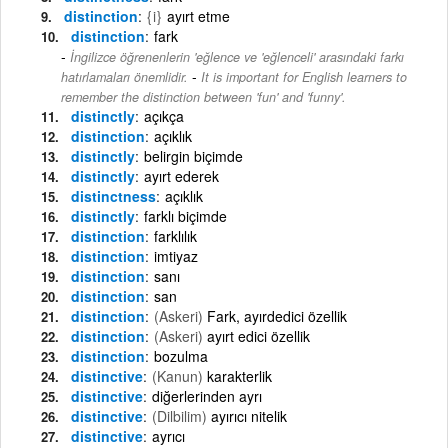
distinction
{i}
ayırt etme
distinction
fark
İngilizce öğrenenlerin 'eğlence ve 'eğlenceli' arasındaki farkı
-
hatırlamaları önemlidir.
It is important for English learners to
remember the distinction between 'fun' and 'funny'.
distinctly
açıkça
distinction
açıklık
distinctly
belirgin biçimde
distinctly
ayırt ederek
distinctness
açıklık
distinctly
farklı biçimde
distinction
farklılık
distinction
imtiyaz
distinction
sanı
distinction
san
distinction
(Askeri)
Fark, ayırdedici özellik
distinction
(Askeri)
ayırt edici özellik
distinction
bozulma
distinctive
(Kanun)
karakterlik
distinctive
diğerlerinden ayrı
distinctive
(Dilbilim)
ayırıcı nitelik
distinctive
ayrıcı