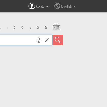
Konto
English
ç
ı
ğ
ö
ş
ü
â