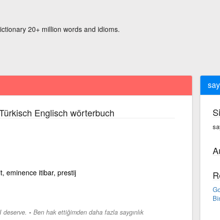
ictionary 20+ million words and idioms.
say
S
Türkisch Englisch wörterbuch
sa
A
, eminence itibar, prestij
R
Go
Bi
-
I deserve.
Ben hak ettiğimden daha fazla saygınlık