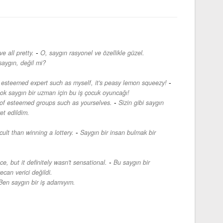
-
e all pretty.
O, saygın rasyonel ve özellikle güzel.
aygın, değil mi?
-
 esteemed expert such as myself, it's peasy lemon squeezy!
k saygın bir uzman için bu iş çocuk oyuncağı!
-
t of esteemed groups such as yourselves.
Sizin gibi saygın
et edildim.
-
ult than winning a lottery.
Saygın bir insan bulmak bir
-
, but it definitely wasn't sensational.
Bu saygın bir
can verici değildi.
Ben saygın bir iş adamıyım.