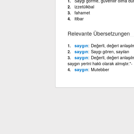
Saygı görme, güvenilir olma duru
izzetüikbal
fahamet
itibar
Relevante Übersetzungen
saygın
Değerli, değeri anlaşı
saygın
Saygı gören, sayılan
saygın
Değerli, değeri anlaşıl
saygın yerini haklı olarak almıştır."
saygın
Mutebber