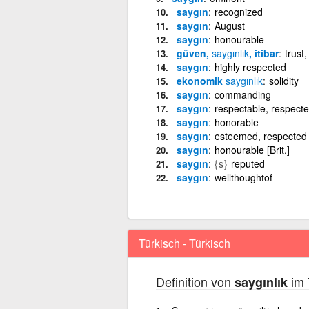
saygın
recognized
saygın
August
saygın
honourable
güven,
saygınlık
, itibar
trust
saygın
highly respected
ekonomik
saygınlık
solidity
saygın
commanding
saygın
respectable, respecte
saygın
honorable
saygın
esteemed, respected
saygın
honourable [Brit.]
saygın
{s}
reputed
saygın
wellthoughtof
Türkisch - Türkisch
Definition von
im 
saygınlık