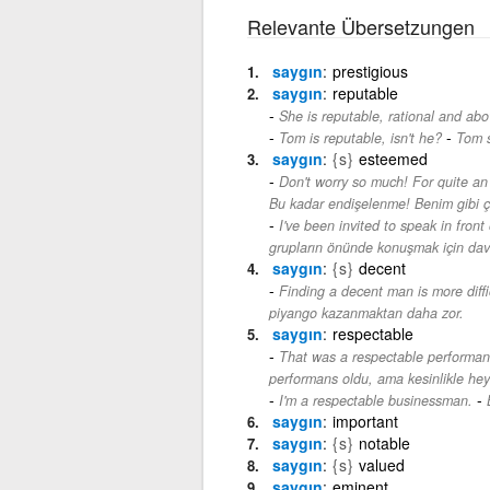
Relevante Übersetzungen
saygın
prestigious
saygın
reputable
She is reputable, rational and abov
-
Tom is reputable, isn't he?
Tom s
saygın
{s}
esteemed
Don't worry so much! For quite an
Bu kadar endişelenme! Benim gibi ço
I've been invited to speak in fron
grupların önünde konuşmak için dav
saygın
{s}
decent
Finding a decent man is more diffic
piyango kazanmaktan daha zor.
saygın
respectable
That was a respectable performance
performans oldu, ama kesinlikle heye
-
I'm a respectable businessman.
saygın
important
saygın
{s}
notable
saygın
{s}
valued
saygın
eminent