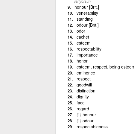
veriyorsun.
honour [Brit.]
venerability
standing
odour [Brit.]
odor
cachet
esteem
respectability
importance
honor
esteem, respect, being estee
eminence
respect
goodwill
distinction
dignity
face
regard
{i}
honour
{i}
odour
respectableness