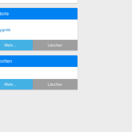
torie
ygınlık
Mehr...
Löschen
oriten
Mehr...
Löschen