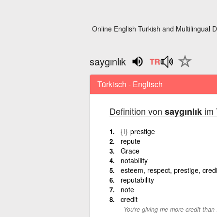
Online English Turkish and Multilingual D
saygınlık
Türkisch - Englisch
Definition von
im 
saygınlık
{i}
prestige
repute
Grace
notability
esteem, respect, prestige, credit
reputability
note
credit
You're giving me more credit than 