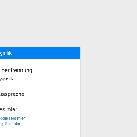
gınlık
ilbentrennung
y·gın·lık
ussprache
esimler
ogle Resimler
ng Resimler