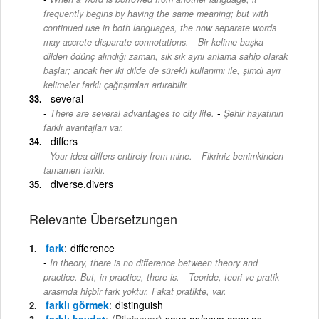
frequently begins by having the same meaning; but with
continued use in both languages, the now separate words
-
may accrete disparate connotations.
Bir kelime başka
dilden ödünç alındığı zaman, sık sık aynı anlama sahip olarak
başlar; ancak her iki dilde de sürekli kullanımı ile, şimdi ayrı
kelimeler farklı çağrışımları artırabilir.
several
-
There are several advantages to city life.
Şehir hayatının
farklı avantajları var.
differs
-
Your idea differs entirely from mine.
Fikriniz benimkinden
tamamen farklı.
diverse,divers
Relevante Übersetzungen
fark
difference
In theory, there is no difference between theory and
-
practice. But, in practice, there is.
Teoride, teori ve pratik
arasında hiçbir fark yoktur. Fakat pratikte, var.
farklı görmek
distinguish
farklı kaydet
(Bilgisayar)
save as/save copy as