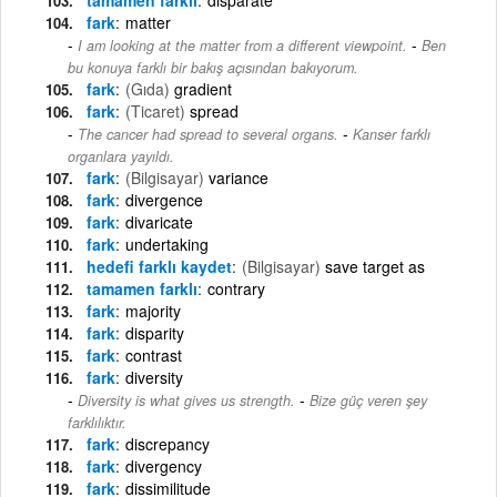
fark
matter
-
I am looking at the matter from a different viewpoint.
Ben
bu konuya farklı bir bakış açısından bakıyorum.
fark
(Gıda)
gradient
fark
(Ticaret)
spread
-
The cancer had spread to several organs.
Kanser farklı
organlara yayıldı.
fark
(Bilgisayar)
variance
fark
divergence
fark
divaricate
fark
undertaking
hedefi farklı kaydet
(Bilgisayar)
save target as
tamamen farklı
contrary
fark
majority
fark
disparity
fark
contrast
fark
diversity
-
Diversity is what gives us strength.
Bize güç veren şey
farklılıktır.
fark
discrepancy
fark
divergency
fark
dissimilitude