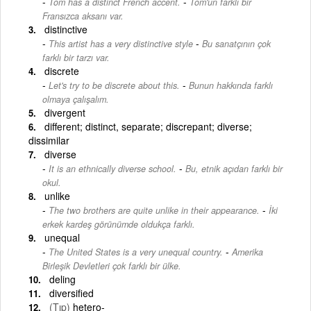
-
Tom has a distinct French accent.
Tom'un farklı bir
Fransızca aksanı var.
distinctive
-
This artist has a very distinctive style
Bu sanatçının çok
farklı bir tarzı var.
discrete
-
Let's try to be discrete about this.
Bunun hakkında farklı
olmaya çalışalım.
divergent
different; distinct, separate; discrepant; diverse;
dissimilar
diverse
-
It is an ethnically diverse school.
Bu, etnik açıdan farklı bir
okul.
unlike
-
The two brothers are quite unlike in their appearance.
İki
erkek kardeş görünümde oldukça farklı.
unequal
-
The United States is a very unequal country.
Amerika
Birleşik Devletleri çok farklı bir ülke.
deling
diversified
(Tıp)
hetero-