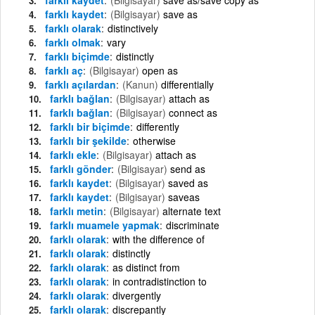
farklı kaydet
(Bilgisayar)
save as
farklı olarak
distinctively
farklı olmak
vary
farklı biçimde
distinctly
farklı aç
(Bilgisayar)
open as
farklı açılardan
(Kanun)
differentially
farklı bağlan
(Bilgisayar)
attach as
farklı bağlan
(Bilgisayar)
connect as
farklı bir biçimde
differently
farklı bir şekilde
otherwise
farklı ekle
(Bilgisayar)
attach as
farklı gönder
(Bilgisayar)
send as
farklı kaydet
(Bilgisayar)
saved as
farklı kaydet
(Bilgisayar)
saveas
farklı metin
(Bilgisayar)
alternate text
farklı muamele yapmak
discriminate
farklı olarak
with the difference of
farklı olarak
distinctly
farklı olarak
as distinct from
farklı olarak
in contradistinction to
farklı olarak
divergently
farklı olarak
discrepantly