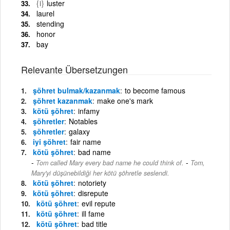
{i}
luster
laurel
stending
honor
bay
Relevante Übersetzungen
şöhret bulmak/kazanmak
to become famous
şöhret kazanmak
make one's mark
kötü şöhret
infamy
şöhretler
Notables
şöhretler
galaxy
iyi şöhret
fair name
kötü şöhret
bad name
-
Tom called Mary every bad name he could think of.
Tom,
Mary'yi düşünebildiği her kötü şöhretle seslendi.
kötü şöhret
notoriety
kötü şöhret
disrepute
kötü şöhret
evil repute
kötü şöhret
ill fame
kötü şöhret
bad title