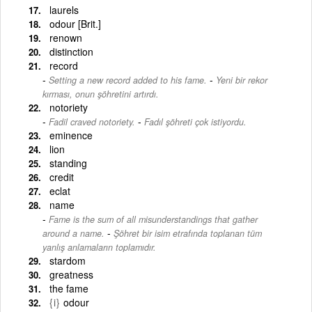
laurels
odour [Brit.]
renown
distinction
record
-
Setting a new record added to his fame.
Yeni bir rekor
kırması, onun şöhretini artırdı.
notoriety
-
Fadil craved notoriety.
Fadıl şöhreti çok istiyordu.
eminence
lion
standing
credit
eclat
name
Fame is the sum of all misunderstandings that gather
-
around a name.
Şöhret bir isim etrafında toplanan tüm
yanlış anlamaların toplamıdır.
stardom
greatness
the fame
{i}
odour