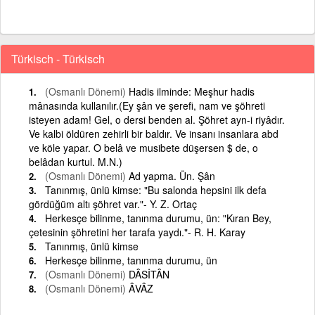
Türkisch - Türkisch
(Osmanlı Dönemi)
Hadis ilminde: Meşhur hadis
mânasında kullanılır.(Ey şân ve şerefi, nam ve şöhreti
isteyen adam! Gel, o dersi benden al. Şöhret ayn-i riyâdır.
Ve kalbi öldüren zehirli bir baldır. Ve insanı insanlara abd
ve köle yapar. O belâ ve musibete düşersen $ de, o
belâdan kurtul. M.N.)
(Osmanlı Dönemi)
Ad yapma. Ün. Şân
Tanınmış, ünlü kimse: "Bu salonda hepsini ilk defa
gördüğüm altı şöhret var."- Y. Z. Ortaç
Herkesçe bilinme, tanınma durumu, ün: "Kıran Bey,
çetesinin şöhretini her tarafa yaydı."- R. H. Karay
Tanınmış, ünlü kimse
Herkesçe bilinme, tanınma durumu, ün
(Osmanlı Dönemi)
DÂSİTÂN
(Osmanlı Dönemi)
ÂVÂZ