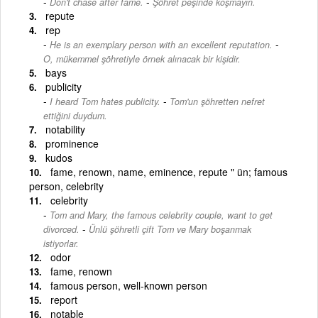
-
Don't chase after fame.
Şöhret peşinde koşmayın.
repute
rep
-
He is an exemplary person with an excellent reputation.
O, mükemmel şöhretiyle örnek alınacak bir kişidir.
bays
publicity
-
I heard Tom hates publicity.
Tom'un şöhretten nefret
ettiğini duydum.
notability
prominence
kudos
fame, renown, name, eminence, repute " ün; famous
person, celebrity
celebrity
Tom and Mary, the famous celebrity couple, want to get
-
divorced.
Ünlü şöhretli çift Tom ve Mary boşanmak
istiyorlar.
odor
fame, renown
famous person, well-known person
report
notable