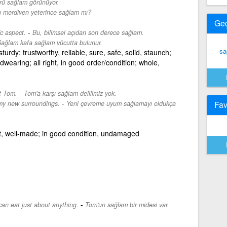
rü sağlam görünüyor.
 merdiven yeterince sağlam mı?
Ge
-
ic aspect.
Bu, bilimsel açıdan son derece sağlam.
ağlam kafa sağlam vücutta bulunur.
sa
turdy; trustworthy, reliable, sure, safe, solid, staunch;
rdwearing; all right, in good order/condition; whole,
-
t Tom.
Tom'a karşı sağlam delilimiz yok.
-
o my new surroundings.
Yeni çevreme uyum sağlamayı oldukça
Fav
lt, well-made; in good condition, undamaged
-
an eat just about anything.
Tom'un sağlam bir midesi var.