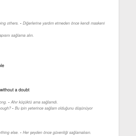
-
ing others.
Diğerlerine yardım etmeden önce kendi maskeni
apısını sağlama alın.
ble
 without a doubt
-
ong.
Ahır küçüktü ama sağlamdı.
-
enough?
Bu ipin yeterince sağlam olduğunu düşünüyor
-
thing else.
Her şeyden önce güvenliği sağlamalısın.