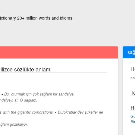
ictionary 20+ million words and idioms.
sa
H
ilizce sözlükte anlamı
sa
Te
-
.
Bu, oturmak için çok sağlam bir sandalye.
ndalyeyi al. O sağlam.
R
-
s with the gigantic corporations.
Bürokratlar dev şirketler ile
Go
Bi
ağlam gözüküyor.