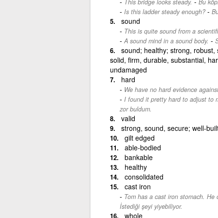
-
This bridge looks steady.
Bu köp
-
Is this ladder steady enough?
Bu
sound
This is quite sound from a scientif
-
A sound mind in a sound body.
S
sound; healthy; strong, robust, s
solid, firm, durable, substantial, ha
undamaged
hard
We have no hard evidence agains
I found it pretty hard to adjust t
zor buldum.
valid
strong, sound, secure; well-bui
gilt edged
able-bodied
bankable
healthy
consolidated
cast iron
Tom has a cast iron stomach. He c
İstediği şeyi yiyebiliyor.
whole