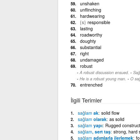
unshaken
unflinching
hardwearing
{s}
responsible
lasting
roadworthy
doughty
substantial
right
undamaged
robust
-
A robust discussion ensued.
Sağl
-
He is a robust young man.
O sağ
entrenched
İlgili Terimler
sağlam
ak
solid flow
sağlam
olarak
as solid
sağlam
yapı
Rugged construct
sağlam
, sert taş
strong, hard 
sağlam
adımlarla ilerlemek
f