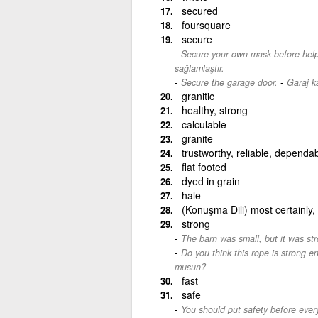
secured
foursquare
secure
Secure your own mask before help
sağlamlaştır.
-
Secure the garage door.
Garaj k
granitic
healthy, strong
calculable
granite
trustworthy, reliable, dependa
flat footed
dyed in grain
hale
(Konuşma Dili) most certainly,
strong
The barn was small, but it was str
Do you think this rope is strong 
musun?
fast
safe
You should put safety before every