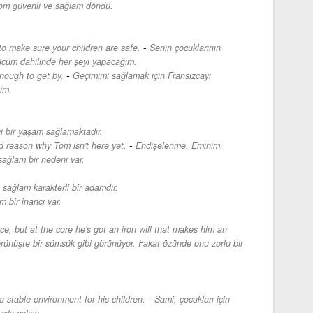
om güvenli ve sağlam döndü.
-
 to make sure your children are safe.
Senin çocuklarının
ücüm dahilinde her şeyi yapacağım.
-
nough to get by.
Geçimimi sağlamak için Fransızcayı
im.
i bir yaşam sağlamaktadır.
-
od reason why Tom isn't here yet.
Endişelenme. Eminim,
ağlam bir nedeni var.
 sağlam karakterli bir adamdır.
 bir inancı var.
ce, but at the core he's got an iron will that makes him an
rünüşte bir sümsük gibi görünüyor. Fakat özünde onu zorlu bir
.
-
 stable environment for his children.
Sami, çocukları için
ıkı çalıştı.