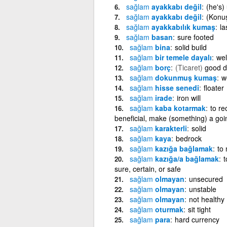
sağlam
ayakkabı değil
(he's)
sağlam
ayakkabı değil
(Konuşm
sağlam
ayakkabılık kumaş
la
sağlam
basan
sure footed
sağlam
bina
solid build
sağlam
bir temele dayalı
wel
sağlam
borç
(Ticaret)
good d
sağlam
dokunmuş kumaş
w
sağlam
hisse senedi
floater
sağlam
irade
iron will
sağlam
kaba kotarmak
to re
beneficial, make (something) a go
sağlam
karakterli
solid
sağlam
kaya
bedrock
sağlam
kazığa bağlamak
to
sağlam
kazığa/a bağlamak
t
sure, certain, or safe
sağlam
olmayan
unsecured
sağlam
olmayan
unstable
sağlam
olmayan
not healthy
sağlam
oturmak
sit tight
sağlam
para
hard currency