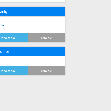
çmiş
ğlam
Daha fazla...
Temizle
oriler
Daha fazla...
Temizle