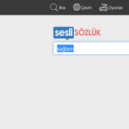
Ara
Çeviri
Oyunlar