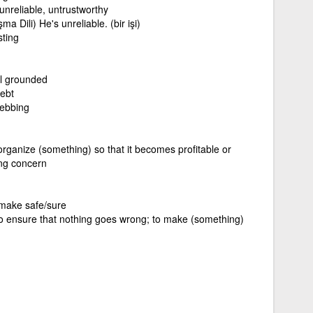
 unreliable, untrustworthy
a Dili) He's unreliable. (bir işi)
sting
l grounded
ebt
ebbing
organize (something) so that it becomes profitable or
ing concern
 make safe/sure
o ensure that nothing goes wrong; to make (something)