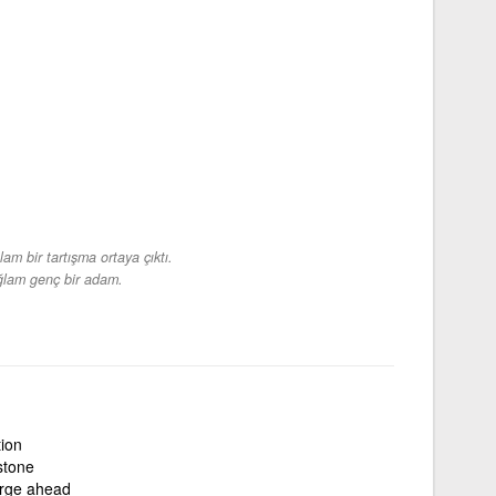
am bir tartışma ortaya çıktı.
lam genç bir adam.
ion
stone
orge ahead