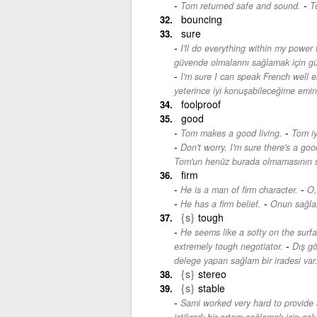
-
Tom returned safe and sound.
T
bouncing
sure
I'll do everything within my power
güvende olmalarını sağlamak için g
I'm sure I can speak French well e
yeterince iyi konuşabileceğime emin
foolproof
good
-
Tom makes a good living.
Tom iy
Don't worry. I'm sure there's a go
Tom'un henüz burada olmamasının s
firm
-
He is a man of firm character.
O,
-
He has a firm belief.
Onun sağlam
{s}
tough
He seems like a softy on the surfa
-
extremely tough negotiator.
Dış gö
delege yapan sağlam bir iradesi var
{s}
stereo
{s}
stable
Sami worked very hard to provide a
istikrarlı bir ortam sağlamak için çok s