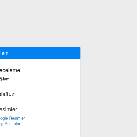
ğlam
eceleme
ğ·lam
laffuz
esimler
ogle Resimler
ng Resimler