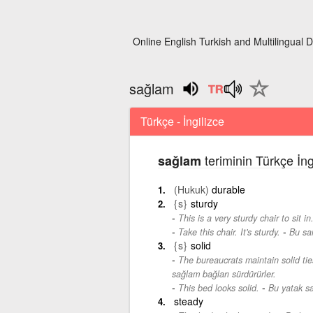
Online English Turkish and Multilingual D
sağlam
Türkçe - İngilizce
teriminin Türkçe İng
sağlam
(Hukuk)
durable
{s}
sturdy
This is a very sturdy chair to sit in
-
Take this chair. It's sturdy.
Bu sa
{s}
solid
The bureaucrats maintain solid tie
sağlam bağları sürdürürler.
-
This bed looks solid.
Bu yatak s
steady