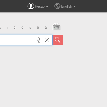
Hesap
English
ç
ı
ğ
ö
ş
ü
â