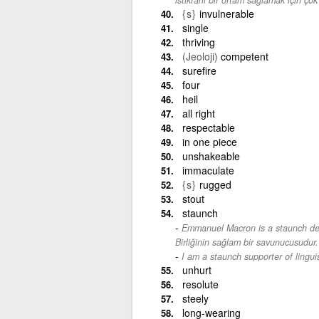
{s}
invulnerable
single
thriving
(Jeoloji)
competent
surefire
four
heil
all right
respectable
in one piece
unshakeable
immaculate
{s}
rugged
stout
staunch
Emmanuel Macron is a staunch de
Birliğinin sağlam bir savunucusudur.
I am a staunch supporter of linguis
unhurt
resolute
steely
long-wearing