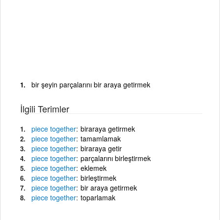
bir şeyin parçalarını bir araya getirmek
İlgili Terimler
piece
together
biraraya getirmek
piece
together
tamamlamak
piece
together
biraraya getir
piece
together
parçalarını birleştirmek
piece
together
eklemek
piece
together
birleştirmek
piece
together
bir araya getirmek
piece
together
toparlamak