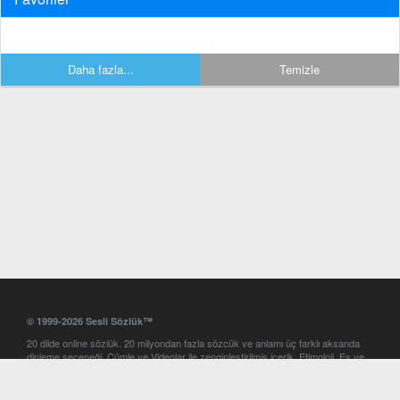
Daha fazla...
Temizle
© 1999-2026 Sesli Sözlük™
20 dilde online sözlük. 20 milyondan fazla sözcük ve anlamı üç farklı aksanda
dinleme seçeneği. Cümle ve Videolar ile zenginleştirilmiş içerik. Etimoloji, Eş ve
Zıt anlamlar, kelime okunuşları ve günün kelimesi. Yazım Türkçeleştirici ile hatalı
Türkçe metinleri düzeltme. iOS, Android ve Windows mobil platformlarda online
ve offline sözlük programları. Sesli Sözlük garantisinde Profesyonel çeviri