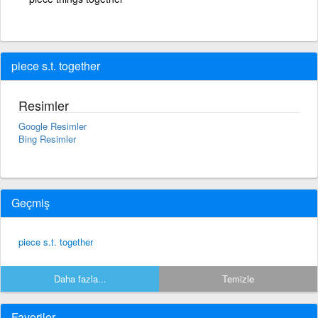
piece s.t. together
Resimler
Google Resimler
Bing Resimler
Geçmiş
piece s.t. together
Daha fazla...
Temizle
Favoriler