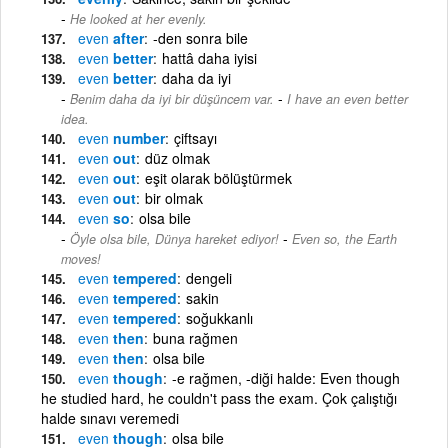
He looked at her evenly.
even
after
-den sonra bile
even
better
hattâ daha iyisi
even
better
daha da iyi
-
Benim daha da iyi bir düşüncem var.
I have an even better
idea.
even
number
çiftsayı
even
out
düz olmak
even
out
eşit olarak bölüştürmek
even
out
bir olmak
even
so
olsa bile
-
Öyle olsa bile, Dünya hareket ediyor!
Even so, the Earth
moves!
even
tempered
dengeli
even
tempered
sakin
even
tempered
soğukkanlı
even
then
buna rağmen
even
then
olsa bile
even
though
-e rağmen, -diği halde: Even though
he studied hard, he couldn't pass the exam. Çok çalıştığı
halde sınavı veremedi
even
though
olsa bile