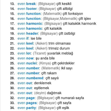
even
break
(Bilgisayar)
çift kesikli
even
footer
(Bilgisayar)
çift altbilgi
even
function
(Matematik)
çift fonksiyon
even
function
(Bilgisayar,Matematik)
çift işlev
even
harmonic
(Bilgisayar)
çift katsıklık harmonik
even
harmonic
çift katsıklık
even
header
(Bilgisayar)
çift üstbilgi
even
if
ise bile
even
keel
(Askeri)
trim olmaması
even
keel
(Askeri)
trimsiz durum
even
lot
(Ticaret)
yuvarlak meblağ
even
now
şu anda bile
even
nuclei
(Kimya)
çift çekirdekler
even
number
(Matematik)
ikil sayı
even
number
çift rakam
even
numbered
çift sayılı
even
out
denklemek
even
out
eşitlemek
even
out
(deyim)
dağıtmak
even
page
(Bilgisayar)
çift numaralı sayfa
even
pages
(Bilgisayar)
çift sayfa
even
parity
(Bilgisayar)
çift eşlik