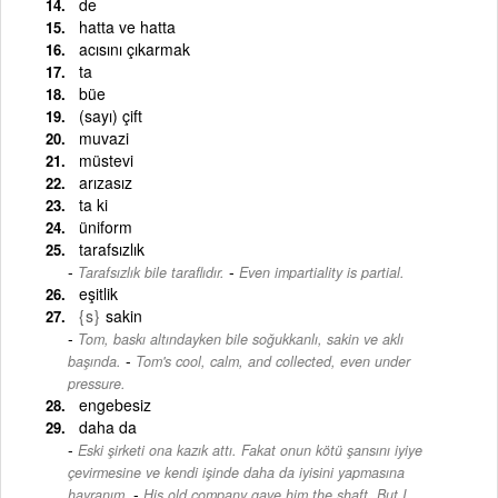
de
hatta ve hatta
acısını çıkarmak
ta
büe
(sayı) çift
muvazi
müstevi
arızasız
ta ki
üniform
tarafsızlık
-
Tarafsızlık bile taraflıdır.
Even impartiality is partial.
eşitlik
{s}
sakin
Tom, baskı altındayken bile soğukkanlı, sakin ve aklı
-
başında.
Tom's cool, calm, and collected, even under
pressure.
engebesiz
daha da
Eski şirketi ona kazık attı. Fakat onun kötü şansını iyiye
çevirmesine ve kendi işinde daha da iyisini yapmasına
-
hayranım.
His old company gave him the shaft. But I