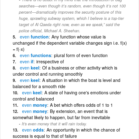
searches—even though it’s random, even though it’s not 100
percent—dramatically improves the security posture of this
huge, sprawling subway system, which I believe is a top-tier
target of Al Qaeda right now, even as we speak,” said the
police official, Michael A. Sheehan.
even
function
Any function whose value is
unchanged if the dependent variable changes sign i.e. f(x)
= f(-x)
even
functions
plural form of even function
even
if
irrespective of
even
keel
Of a business or other activity which is
under control and running smoothly
even
keel
A situation in which the boat is level and
balanced for a smooth ride
even
keel
A state of having one's emotions under
control and balanced
even
money
A bet which offers odds of 1 to 1
even
money
By extension, an event that is
somewhat likely to happen, but far from inevitable
It's even money that it will rain today.
even
odds
An opportunity in which the chance of
success is equal to that of failure