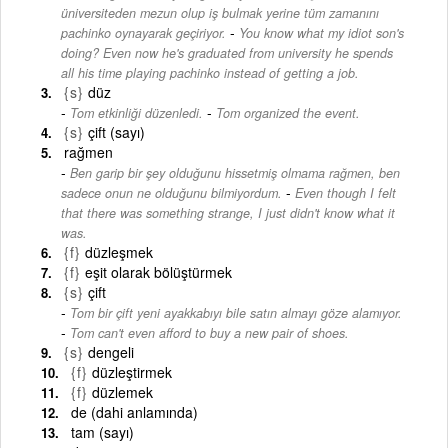
üniversiteden mezun olup iş bulmak yerine tüm zamanını
-
pachinko oynayarak geçiriyor.
You know what my idiot son's
doing? Even now he's graduated from university he spends
all his time playing pachinko instead of getting a job.
{s}
düz
-
Tom etkinliği düzenledi.
Tom organized the event.
{s}
çift (sayı)
rağmen
Ben garip bir şey olduğunu hissetmiş olmama rağmen, ben
-
sadece onun ne olduğunu bilmiyordum.
Even though I felt
that there was something strange, I just didn't know what it
was.
{f}
düzleşmek
{f}
eşit olarak bölüştürmek
{s}
çift
Tom bir çift yeni ayakkabıyı bile satın almayı göze alamıyor.
-
Tom can't even afford to buy a new pair of shoes.
{s}
dengeli
{f}
düzleştirmek
{f}
düzlemek
de (dahi anlamında)
tam (sayı)