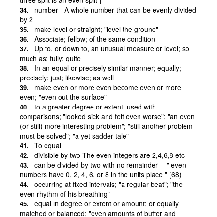
number - A whole number that can be evenly divided
by 2
make level or straight; "level the ground"
Associate; fellow; of the same condition
Up to, or down to, an unusual measure or level; so
much as; fully; quite
In an equal or precisely similar manner; equally;
precisely; just; likewise; as well
make even or more even become even or more
even; "even out the surface"
to a greater degree or extent; used with
comparisons; "looked sick and felt even worse"; "an even
(or still) more interesting problem"; "still another problem
must be solved"; "a yet sadder tale"
To equal
divisible by two The even integers are 2,4,6,8 etc
can be divided by two with no remainder -- " even
numbers have 0, 2, 4, 6, or 8 in the units place " (68)
occurring at fixed intervals; "a regular beat"; "the
even rhythm of his breathing"
equal in degree or extent or amount; or equally
matched or balanced; "even amounts of butter and