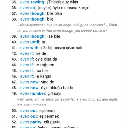
even
sewing
(Tekstil)
düz dikiş
even
so
(deyim)
öyle olmasına karşın
even
though
bile olsa
even
though
bile
-
Kanıtlayamasan bile neyin doğru olduğuna inanırsın?
What
do you believe is true even though you cannot prove it?
even
though
-se bile
even
until
ta
even
with
(Gıda)
acısını çıkarmak
even
if
ise de
even
if
öyle olsa da
even
if
-e rağmen
even
if
-se bile
even
if
-e karşın
even
now
yine de
even
now
öyle olduğu halde
even
number
çift sayı
-
İki, dört, altı ve sekiz çift sayıdırlar.
Two, four, six and eight
are even numbers.
even
out
eşitlendir
even
out
eşitlenmek
even
parity
çift parite
even
so
öyle olmasına rağmen