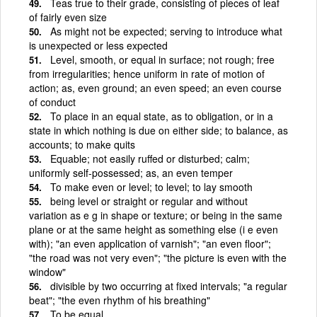
Teas true to their grade, consisting of pieces of leaf
of fairly even size
As might not be expected; serving to introduce what
is unexpected or less expected
Level, smooth, or equal in surface; not rough; free
from irregularities; hence uniform in rate of motion of
action; as, even ground; an even speed; an even course
of conduct
To place in an equal state, as to obligation, or in a
state in which nothing is due on either side; to balance, as
accounts; to make quits
Equable; not easily ruffed or disturbed; calm;
uniformly self-possessed; as, an even temper
To make even or level; to level; to lay smooth
being level or straight or regular and without
variation as e g in shape or texture; or being in the same
plane or at the same height as something else (i e even
with); "an even application of varnish"; "an even floor";
"the road was not very even"; "the picture is even with the
window"
divisible by two occurring at fixed intervals; "a regular
beat"; "the even rhythm of his breathing"
To be equal