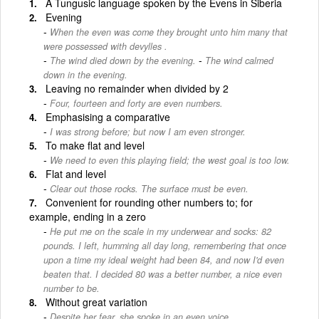
A Tungusic language spoken by the Evens in Siberia
Evening
When the even was come they brought unto him many that
were possessed with devylles .
-
The wind died down by the evening.
The wind calmed
down in the evening.
Leaving no remainder when divided by 2
Four, fourteen and forty are even numbers.
Emphasising a comparative
I was strong before; but now I am even stronger.
To make flat and level
We need to even this playing field; the west goal is too low.
Flat and level
Clear out those rocks. The surface must be even.
Convenient for rounding other numbers to; for
example, ending in a zero
He put me on the scale in my underwear and socks: 82
pounds. I left, humming all day long, remembering that once
upon a time my ideal weight had been 84, and now I'd even
beaten that. I decided 80 was a better number, a nice even
number to be.
Without great variation
Despite her fear, she spoke in an even voice.