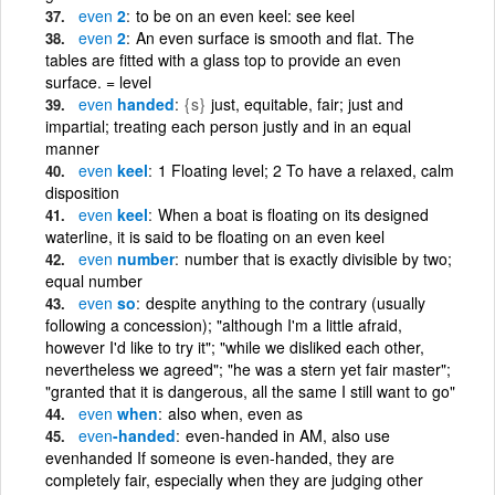
even
2
to be on an even keel: see keel
even
2
An even surface is smooth and flat. The
tables are fitted with a glass top to provide an even
surface. = level
even
handed
{s}
just, equitable, fair; just and
impartial; treating each person justly and in an equal
manner
even
keel
1 Floating level; 2 To have a relaxed, calm
disposition
even
keel
When a boat is floating on its designed
waterline, it is said to be floating on an even keel
even
number
number that is exactly divisible by two;
equal number
even
so
despite anything to the contrary (usually
following a concession); "although I'm a little afraid,
however I'd like to try it"; "while we disliked each other,
nevertheless we agreed"; "he was a stern yet fair master";
"granted that it is dangerous, all the same I still want to go"
even
when
also when, even as
even
-handed
even-handed in AM, also use
evenhanded If someone is even-handed, they are
completely fair, especially when they are judging other