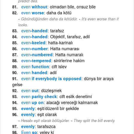
predict dea.
even
without
olmadan bile, onsuz bile
even
worse
daha da kötü
-
Göründüğünden daha da kötüdür.
It's even worse than it
looks.
even
-handed
tarafsız
even
-handed
Objektif, tarafsız, adil
even
-keeled
hatta-karinalı
even
-number
Hatta numarası
even
-numbered
Hatta numaralı
even
-tempered
sinirlerine hakim
even
function
cift islev
even
handed
adil
even
if everybody is opposed
dünya bir araya
gelse
even
out
düzleşmek
even
parity check
cift eslik denetimi
even
up on
alacağı vereceği kalmamak
evenly
eşit/düzenli bir şekilde
evenly
eşit olarak
-
Hesabı eşit olarak bölüşürler.
They split the bill evenly.
evenly
tarafsızca
Even
so
velev ki