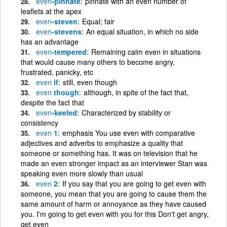
even
-pinnate
pinnate with an even number of
leaflets at the apex
even
-steven
Equal; fair
even
-stevens
An equal situation, in which no side
has an advantage
even
-tempered
Remaining calm even in situations
that would cause many others to become angry,
frustrated, panicky, etc
even
if
still, even though
even
though
although, in spite of the fact that,
despite the fact that
even
-keeled
Characterized by stability or
consistency
even
1
emphasis You use even with comparative
adjectives and adverbs to emphasize a quality that
someone or something has. It was on television that he
made an even stronger impact as an interviewer Stan was
speaking even more slowly than usual
even
2
If you say that you are going to get even with
someone, you mean that you are going to cause them the
same amount of harm or annoyance as they have caused
you. I'm going to get even with you for this Don't get angry,
get even