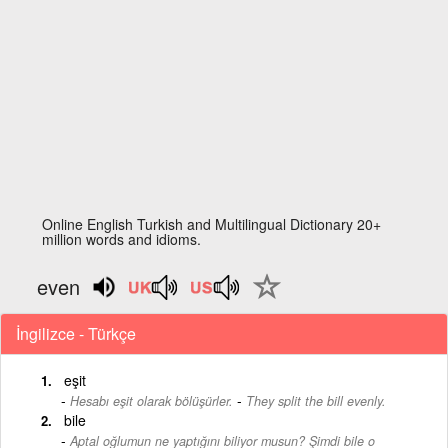
Online English Turkish and Multilingual Dictionary 20+
million words and idioms.
even
İngilizce - Türkçe
eşit
-
Hesabı eşit olarak bölüşürler.
They split the bill evenly.
bile
Aptal oğlumun ne yaptığını biliyor musun? Şimdi bile o