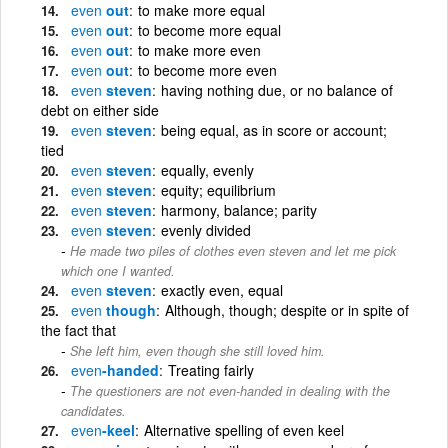
even
out
to make more equal
even
out
to become more equal
even
out
to make more even
even
out
to become more even
even
steven
having nothing due, or no balance of
debt on either side
even
steven
being equal, as in score or account;
tied
even
steven
equally, evenly
even
steven
equity; equilibrium
even
steven
harmony, balance; parity
even
steven
evenly divided
He made two piles of clothes even steven and let me pick
which one I wanted.
even
steven
exactly even, equal
even
though
Although, though; despite or in spite of
the fact that
She left him, even though she still loved him.
even
-handed
Treating fairly
The questioners are not even-handed in dealing with the
candidates.
even
-keel
Alternative spelling of even keel