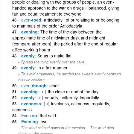
people or dealing with two groups of people. an even-
handed approach to the war on drugs = balanced. giving
fair and equal treatment to everyone
even
-toed
artiodactyl: of or relating to or belonging
to mammals of the order Artiodactyla
evening
The time of the day between the
approximate time of midwinter dusk and midnight
(compare afternoon); the period after the end of regular
office working hours
evenly
So as to make flat
Spread the icing evenly over the cake.
evenly
In a fair manner
To avoid arguments, he divided the sweets evenly between
his two children.
even
though
albeit
evening
{n}
the close or end of the day
evenly
{a}
equally, uniformly, impartially
evenness
{n}
levelness, calmness, regularity,
sameness
Even
so
that said
Evening
eve
-
The wind calmed down in the evening.
The wind died
down by the evening.