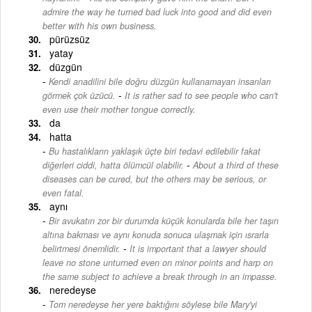
admire the way he turned bad luck into good and did even
better with his own business.
pürüzsüz
yatay
düzgün
Kendi anadilini bile doğru düzgün kullanamayan insanları
-
görmek çok üzücü.
It is rather sad to see people who can't
even use their mother tongue correctly.
da
hatta
Bu hastalıkların yaklaşık üçte biri tedavi edilebilir fakat
-
diğerleri ciddi, hatta ölümcül olabilir.
About a third of these
diseases can be cured, but the others may be serious, or
even fatal.
aynı
Bir avukatın zor bir durumda küçük konularda bile her taşın
altına bakması ve aynı konuda sonuca ulaşmak için ısrarla
-
belirtmesi önemlidir.
It is important that a lawyer should
leave no stone unturned even on minor points and harp on
the same subject to achieve a break through in an impasse.
neredeyse
Tom neredeyse her yere baktığını söylese bile Mary'yi