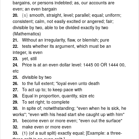
bargains, or persons indebted; as, our accounts are
even; an even bargain
{s}
smooth, straight, level; parallel; equal; uniform;
consistent; calm, not easily excited or angered; fair;
divisible by two, able to be divided exactly by two
(Mathematics)
Without an irregularity, flaw, or blemish; pure
tests whether its argument, which must be an
integer, is even
yet, still
Price is at an even dollar level: 1445 00 OR 1444 00,
etc
divisible by two
to the full extent; "loyal even unto death
To act up to; to keep pace with
Equal in proportion, quantity, size etc
To set right; to complete
in spite of; notwithstanding; "even when he is sick, he
works"; "even with his head start she caught up with him"
become even or more even; "even out the surface"
make even or more even
(1) (of a suit split) exactly equal; [Example: a three-
three split is an even split ]