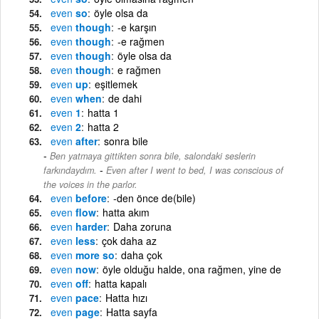
even
so
öyle olsa da
even
though
-e karşın
even
though
-e rağmen
even
though
öyle olsa da
even
though
e rağmen
even
up
eşitlemek
even
when
de dahi
even
1
hatta 1
even
2
hatta 2
even
after
sonra bile
Ben yatmaya gittikten sonra bile, salondaki seslerin
-
farkındaydım.
Even after I went to bed, I was conscious of
the voices in the parlor.
even
before
-den önce de(bile)
even
flow
hatta akım
even
harder
Daha zoruna
even
less
çok daha az
even
more so
daha çok
even
now
öyle olduğu halde, ona rağmen, yine de
even
off
hatta kapalı
even
pace
Hatta hızı
even
page
Hatta sayfa