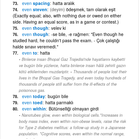
even
spacing
hatta aralık
even
steven
(deyim)
ödeşmek, tam olarak eşit
(Exactly equal; also, with nothing due or owed on either
side. Having an equal score, as in a game or contest.)
even
though
velev ki
even
though
-se bile, -e rağmen: "Even though he
studied hard, he couldn't pass the exam. - Çok çalıştığı
halde sınavı veremedi."
even
to
hatta
Binlerce insan Bhopal Gaz Trajedisi'nde hayatlarını kaybetti
ve bugün bile yüzlerce, hatta binlerce insan hâlâ zehirli gazın
-
kötü etkilerinden muzdariptir.
Thousands of people lost their
lives in the Bhopal Gas Tragedy, and even today hundreds of
thousands of people still suffer from the ill-effects of the
poisonous gas.
even
today
bugün bile
even
toed
hatta parmaklı
even
within
Bütünselliği olmayan girdi
Nanotubes glow, even within biological cells.*Increases in
body mass index, even within non-obese levels, raise the risk
for Type 2 diabetes mellitus: a follow-up study in a Japanese
population. *Cognitive scores, even within the normal range,