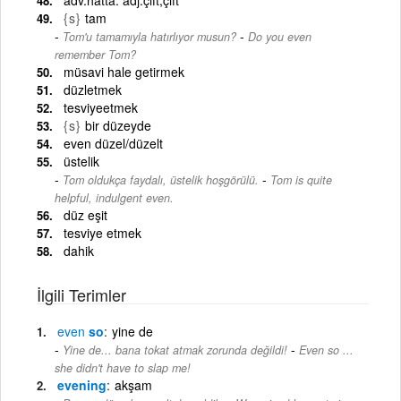
{s}
tam
-
Tom'u tamamıyla hatırlıyor musun?
Do you even
remember Tom?
müsavi hale getirmek
düzletmek
tesviyeetmek
{s}
bir düzeyde
even düzel/düzelt
üstelik
-
Tom oldukça faydalı, üstelik hoşgörülü.
Tom is quite
helpful, indulgent even.
düz eşit
tesviye etmek
dahik
İlgili Terimler
even
so
yine de
-
Yine de... bana tokat atmak zorunda değildi!
Even so ...
she didn't have to slap me!
evening
akşam