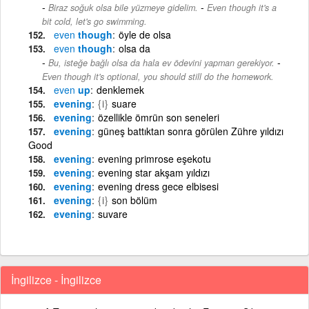
-
Biraz soğuk olsa bile yüzmeye gidelim.
Even though it's a
bit cold, let's go swimming.
even
though
öyle de olsa
even
though
olsa da
-
Bu, isteğe bağlı olsa da hala ev ödevini yapman gerekiyor.
Even though it's optional, you should still do the homework.
even
up
denklemek
evening
{i}
suare
evening
özellikle ömrün son seneleri
evening
güneş battıktan sonra görülen Zühre yıldızı
Good
evening
evening primrose eşekotu
evening
evening star akşam yıldızı
evening
evening dress gece elbisesi
evening
{i}
son bölüm
evening
suvare
İngilizce - İngilizce