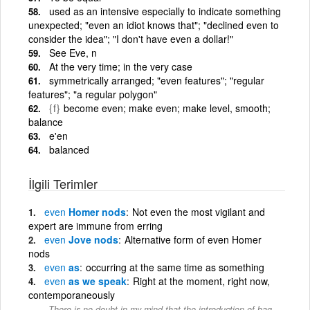
used as an intensive especially to indicate something
unexpected; "even an idiot knows that"; "declined even to
consider the idea"; "I don't have even a dollar!"
See Eve, n
At the very time; in the very case
symmetrically arranged; "even features"; "regular
features"; "a regular polygon"
{f}
become even; make even; make level, smooth;
balance
e'en
balanced
İlgili Terimler
even
Homer nods
Not even the most vigilant and
expert are immune from erring
even
Jove nods
Alternative form of even Homer
nods
even
as
occurring at the same time as something
even
as we speak
Right at the moment, right now,
contemporaneously
There is no doubt in my mind that the introduction of bag