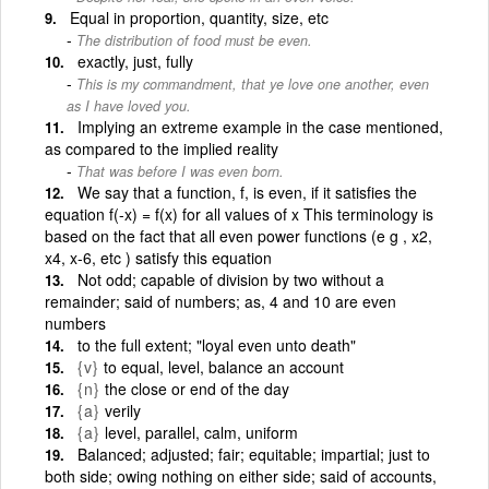
Equal in proportion, quantity, size, etc
The distribution of food must be even.
exactly, just, fully
This is my commandment, that ye love one another, even
as I have loved you.
Implying an extreme example in the case mentioned,
as compared to the implied reality
That was before I was even born.
We say that a function, f, is even, if it satisfies the
equation f(-x) = f(x) for all values of x This terminology is
based on the fact that all even power functions (e g , x2,
x4, x-6, etc ) satisfy this equation
Not odd; capable of division by two without a
remainder; said of numbers; as, 4 and 10 are even
numbers
to the full extent; "loyal even unto death"
{v}
to equal, level, balance an account
{n}
the close or end of the day
{a}
verily
{a}
level, parallel, calm, uniform
Balanced; adjusted; fair; equitable; impartial; just to
both side; owing nothing on either side; said of accounts,