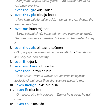
-
Buraya dün akşam altıda geldik.
We arrived here at six
yesterday evening.
even
though
-diği halde
even
though
olduğu halde
-
Hava kötü olduğu halde geldi.
He came even though the
weather was bad.
even
so
buna rağmen
-
Şarap çok pahalıydı, buna rağmen onu satın almak istedi.
The wine was very expensive, but even so he wanted to buy
it.
even
though
olmasına rağmen
-
O, çok yaşlı olmasına rağmen, o sağlıklıdır.
Even though
he's very old, he's healthy.
even
if
eğer ki
even
numbers
çift sayılar
even
then
o zaman bile
-
Özür diledim fakat o zaman bile benimle konuşmadı.
I
apologized, but even then she wouldn't speak to me.
even
though
öyle bile olsa
even
if
olsa bile
-
O, meşgul olsa bile gelecek.
Even if he is busy, he will
come.
even
as
sırasında