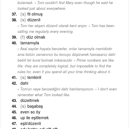
-
bulamadı.
Tom couldn't find Mary even though he said he
looked just about everywhere.
{s}
fit olmuş
{s}
düzenli
-
Tom her akşam düzenli olarak beni arıyor.
Tom has been
calling me regularly every evening.
{f}
düz olmak
tamamıyla
Asal sayılar hayata benzerler, onlar tamamıyla mantıklıdır
ama bütün zamanınızı bu konuyu düşünerek harcasanız dahi
-
belirli bir kural bulmak imkansızdır.
Prime numbers are like
life; they are completely logical, but impossible to find the
rules for, even if you spend all your time thinking about it.
{s}
temkinli
dahi
-
Tom'un neye benzediğini dahi hatırlamıyorum.
I don't even
remember what Tom looked like.
düzeltmek
{s}
başabaş
even so öy
up ile eşitlemek
eşit/düzenli
adv.hatta: adj.çift,çift