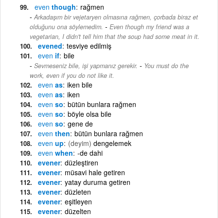
even
though
rağmen
Arkadaşım bir vejetaryen olmasına rağmen, çorbada biraz et
-
olduğunu ona söylemedim.
Even though my friend was a
vegetarian, I didn't tell him that the soup had some meat in it.
evened
tesviye edilmiş
even
if
bile
-
Sevmeseniz bile, işi yapmanız gerekir.
You must do the
work, even if you do not like it.
even
as
iken bile
even
as
iken
even
so
bütün bunlara rağmen
even
so
böyle olsa bile
even
so
gene de
even
then
bütün bunlara rağmen
even
up
(deyim)
dengelemek
even
when
-de dahi
evener
düzleştiren
evener
müsavi hale getiren
evener
yatay duruma getiren
evener
düzleten
evener
eşitleyen
evener
düzelten