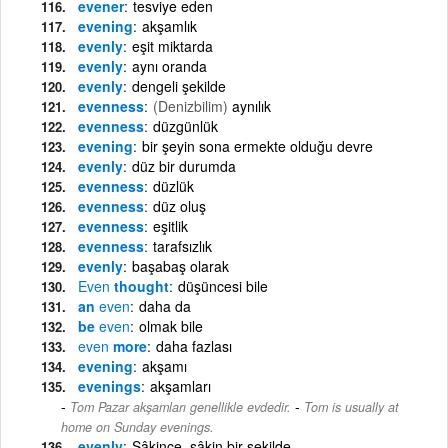
evener
tesviye eden
evening
akşamlık
evenly
eşit miktarda
evenly
aynı oranda
evenly
dengeli şekilde
evenness
(Denizbilim)
aynılık
evenness
düzgünlük
evening
bir şeyin sona ermekte olduğu devre
evenly
düz bir durumda
evenness
düzlük
evenness
düz oluş
evenness
eşitlik
evenness
tarafsızlık
evenly
başabaş olarak
Even
thought
düşüncesi bile
an
even
daha da
be
even
olmak bile
even
more
daha fazlası
evening
akşamı
evenings
akşamları
-
Tom Pazar akşamları genellikle evdedir.
Tom is usually at
home on Sunday evenings.
evenly
Sâkince, sâkin bir şekilde