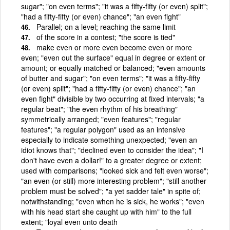
sugar"; "on even terms"; "it was a fifty-fifty (or even) split";
"had a fifty-fifty (or even) chance"; "an even fight"
Parallel; on a level; reaching the same limit
of the score in a contest; "the score is tied"
make even or more even become even or more
even; "even out the surface" equal in degree or extent or
amount; or equally matched or balanced; "even amounts
of butter and sugar"; "on even terms"; "it was a fifty-fifty
(or even) split"; "had a fifty-fifty (or even) chance"; "an
even fight" divisible by two occurring at fixed intervals; "a
regular beat"; "the even rhythm of his breathing"
symmetrically arranged; "even features"; "regular
features"; "a regular polygon" used as an intensive
especially to indicate something unexpected; "even an
idiot knows that"; "declined even to consider the idea"; "I
don't have even a dollar!" to a greater degree or extent;
used with comparisons; "looked sick and felt even worse";
"an even (or still) more interesting problem"; "still another
problem must be solved"; "a yet sadder tale" in spite of;
notwithstanding; "even when he is sick, he works"; "even
with his head start she caught up with him" to the full
extent; "loyal even unto death