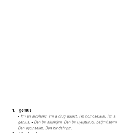
genius
I'm an alcoholic. I'm a drug addict. I'm homosexual. I'm a
-
genius.
Ben bir alkoliğim. Ben bir uyuşturucu bağımlısıyım.
Ben eşcinselim. Ben bir dahiyim.