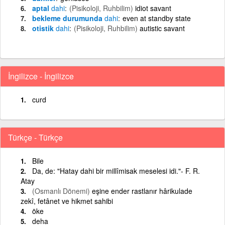
aptal
dahi
(Pisikoloji, Ruhbilim)
idiot savant
bekleme durumunda
dahi
even at standby state
otistik
dahi
(Pisikoloji, Ruhbilim)
autistic savant
İngilizce - İngilizce
curd
Türkçe - Türkçe
Bile
Da, de: "Hatay dahi bir millîmisak meselesi idi."- F. R.
Atay
(Osmanlı Dönemi)
eşine ender rastlanır hârikulade
zekî, fetânet ve hikmet sahibi
öke
deha