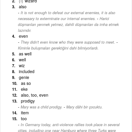
{i}
wizard
also
It is not enough to defeat our external enemies, it is also
-
necessary to exterminate our internal enemies.
Harici
düşmanları yenmek yetmez, dahili düşmanları da imha etmek
lazımdır.
even
-
They didn't even know who they were supposed to meet.
Kiminle buluşmaları gerektiğini dahi bilmiyorlardı.
as well
well
wiz
included
genie
as so
eke
also, too, even
prodigy
-
Mary was a child prodigy.
Mary dâhi bir çocuktu.
item
too
In Germany today, anti-violence rallies took place in several
cities, including one near Hamburg where three Turks were