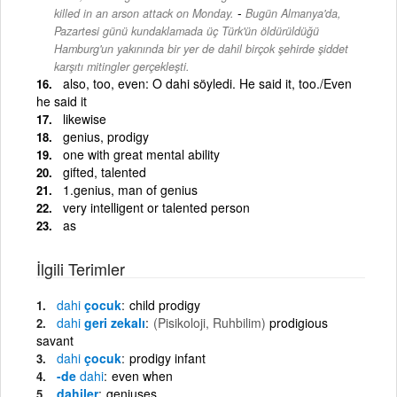
-
killed in an arson attack on Monday.
Bugün Almanya'da,
Pazartesi günü kundaklamada üç Türk'ün öldürüldüğü
Hamburg'un yakınında bir yer de dahil birçok şehirde şiddet
karşıtı mitingler gerçekleşti.
also, too, even: O dahi söyledi. He said it, too./Even
he said it
likewise
genius, prodigy
one with great mental ability
gifted, talented
1.genius, man of genius
very intelligent or talented person
as
İlgili Terimler
dahi
çocuk
child prodigy
dahi
geri zekalı
(Pisikoloji, Ruhbilim)
prodigious
savant
dahi
çocuk
prodigy infant
-de
dahi
even when
dahiler
geniuses