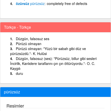
özürsüz
pürüzsüz
completely free of defects
Türkçe - Türkçe
Düzgün, falsosuz ses
Pürüzü olmayan
Pürüzü olmayan: "Yüzü bir sabah gibi düz ve
pürüzsüzdü."- K. Hulûsi
Düzgün, falsosuz (ses): "Pürüzsüz, billur gibi sesleri
İncirlik, Kanlıdere taraflarını çın çın öttürüyordu."- O. C.
Kaygılı
duru
pürüzsüz
Resimler