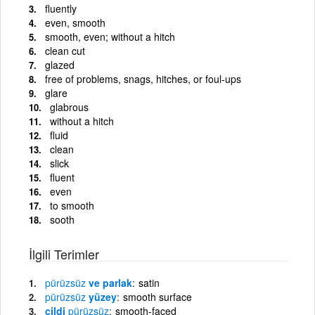
fluently
even, smooth
smooth, even; without a hitch
clean cut
glazed
free of problems, snags, hitches, or foul-ups
glare
glabrous
without a hitch
fluid
clean
slick
fluent
even
to smooth
sooth
İlgili Terimler
pürüzsüz
ve parlak
satin
pürüzsüz
yüzey
smooth surface
cildi
pürüzsüz
smooth-faced