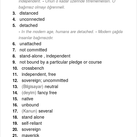
-
independent.
Onun o kadar üzerinde titrememelisin. O
bağımsız olmayı öğrenmeli.
distanced
unconnected
detached
-
In the modern age, humans are detached.
Modern çağda
insanlar bağımsızdır.
unattached
not committed
stand-alone , independent
not bound by a particular pledge or course
crossbench
independent, free
sovereign; uncommitted
(Bilgisayar)
neutral
(deyim)
fancy free
native
unbound
(Kanun)
several
stand alone
self-reliant
sovereign
maverick