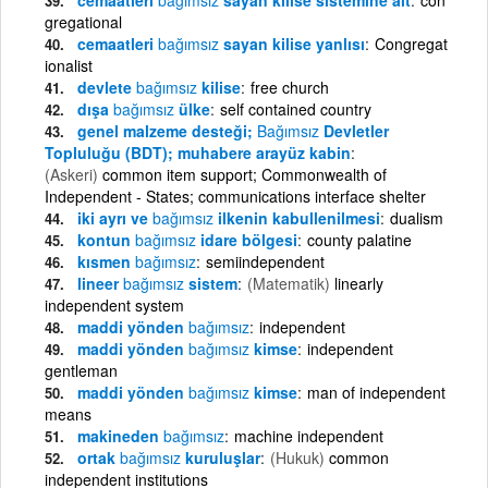
gregational
cemaatleri
bağımsız
sayan kilise yanlısı
Congregat
ionalist
devlete
bağımsız
kilise
free church
dışa
bağımsız
ülke
self contained country
genel malzeme desteği;
Bağımsız
Devletler
Topluluğu (BDT); muhabere arayüz kabin
(Askeri)
common item support; Commonwealth of
Independent - States; communications interface shelter
iki ayrı ve
bağımsız
ilkenin kabullenilmesi
dualism
kontun
bağımsız
idare bölgesi
county palatine
kısmen
bağımsız
semiindependent
lineer
bağımsız
sistem
(Matematik)
linearly
independent system
maddi yönden
bağımsız
independent
maddi yönden
bağımsız
kimse
independent
gentleman
maddi yönden
bağımsız
kimse
man of independent
means
makineden
bağımsız
machine independent
ortak
bağımsız
kuruluşlar
(Hukuk)
common
independent institutions