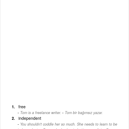
free
-
Tom is a freelance writer.
Tom bir bağımsız yazar.
independent
You shouldn't coddle her so much. She needs to learn to be