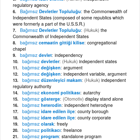
regulatory agency
Bağımsız
Devletler Topluluğu
the Commonwealth of
Independent States (composed of some republics which
were formerly a part of the U.S.S.R.)
Bağımsız
Devletler Topluluğu
(Hukuk)
the
Commonwealth of Independent States
bağımsız
cemaatin gittiği kilise
congregational
chapel
bağımsız
devlet
independency
bağımsız
devletler
(Hukuk)
independent states
bağımsız
değişken
argument
bağımsız
değişken
independent variable, argument
bağımsız
düzenleyici makam
(Hukuk)
independent
regulatory authority
bağımsız
ekonomi politikası
autarchy
bağımsız
gösterge
(Otomotiv)
display stand alone
bağımsız
heterodin
independent heterodyne
bağımsız
idare edilen ilçe
county borough
bağımsız
idare edilen ilçe
county corporate
bağımsız
olarak
freely
bağımsız
politikacı
freelance
bağımsız
program
standalone program