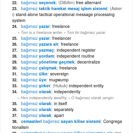
bağımsız
seçenek
(Dilbilim)
free alternant
bağımsız
taktik harekat mesaj işlem sistemi
(Asker
i)
stand-alone tactical operational message processing
system
bağımsız
yazar
freelance
-
Tom is a freelance writer.
Tom bir bağımsız yazar.
bağımsız
yazar
freelancer
bağımsız
yazara ait
freelance
bağımsız
yazmaç
independent register
bağımsız
yordam
independent routine
bağımsız
yönetime geçmek
decentralize
bağımsız
çalışmak
freelance
bağımsız
ülke
sovereign
bağımsız
üye
mugwump
bağımsız
şirket
(Hukuk)
independent entity
bağımsız
olarak
independently
-
He's independently wealthy.
O bağımsız olarak zengin.
bağımsız
olarak
in itself
bağımsız
olarak
separately
bağımsız
olarak
apart
cemaatleri
bağımsız
sayan kilise sistemi
Congrega
tionalism
cemaatleri
bağımsız
sayan kilise sistemine ait
con