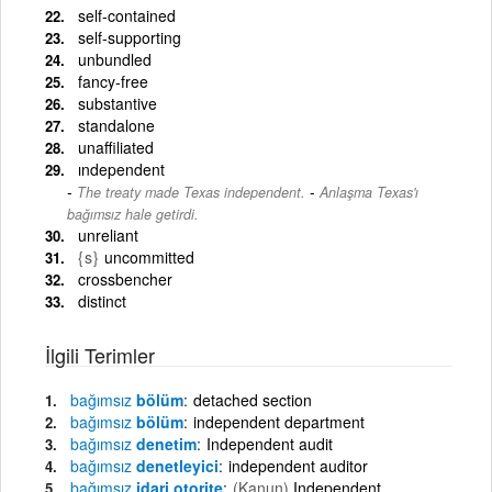
self-contained
self-supporting
unbundled
fancy-free
substantive
standalone
unaffiliated
ındependent
-
The treaty made Texas independent.
Anlaşma Texas'ı
bağımsız hale getirdi.
unreliant
{s}
uncommitted
crossbencher
distinct
İlgili Terimler
bağımsız
bölüm
detached section
bağımsız
bölüm
independent department
bağımsız
denetim
Independent audit
bağımsız
denetleyici
independent auditor
bağımsız
idari otorite
(Kanun)
Independent