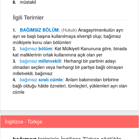
müstakil
İlgili Terimler
BAĞIMSIZ BÖLÜM
(Hukuk)
Anagayrimenkulün ayrı
ayrı ve başlı başına kullanılmaya elverişli olup; bağımsız
mülkiyete konu olan bölümleri
bağımsız
bölüm
Kat Mülkiyeti Kanununa göre, binada
kat maliklerinin ortak kullanımına açık olan yer
bağımsız
milletvekili
Herhangi bir partinin adayı
olmadan seçilen veya herhangi bir partiye bağlı olmayan
milletvekili, bağımsız
bağımsız
sıralı cümle
Anlam bakımından birbirine
bağlı olduğu hâlde özneleri, tümleçleri, yüklemleri ayrı olan
cümle
İngilizce - Türkçe
teriminin İngilizce Türkçe sözlükte
bağımsız