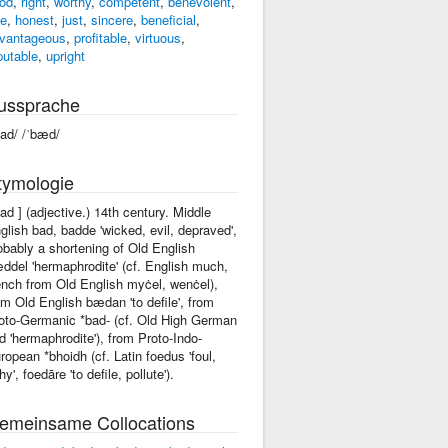
od
,
right
,
worthy
,
competent
,
benevolent
,
ue
,
honest
,
just
,
sincere
,
beneficial
,
vantageous
,
profitable
,
virtuous
,
putable
,
upright
ussprache
bad/ /ˈbæd/
tymologie
bad ] (adjective.) 14th century. Middle
glish bad, badde 'wicked, evil, depraved',
obably a shortening of Old English
ddel 'hermaphrodite' (cf. English much,
nch from Old English myċel, wenċel),
om Old English bædan 'to defile', from
oto-Germanic *bad- (cf. Old High German
d 'hermaphrodite'), from Proto-Indo-
ropean *bhoidh (cf. Latin foedus 'foul,
thy', foedāre 'to defile, pollute').
emeinsame Collocations