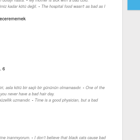
-
miz kadar kötü değil.
The hospital food wasn't as bad as I
 becerememek
. 6
-
iri, asla kötü bir saçlı bir gününün olmamasıdır.
One of the
t you never have a bad hair day.
-
üzellik uzmanıdır.
Time is a good physician, but a bad
-
erine inanmıyorum.
I don’t believe that black cats cause bad