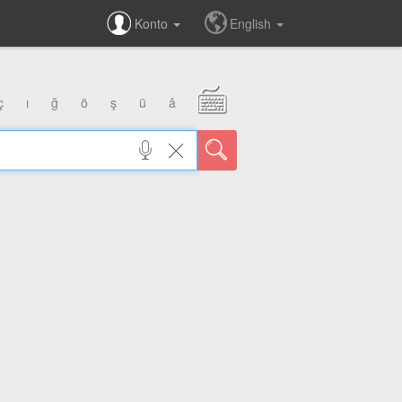
Konto
English
ç
ı
ğ
ö
ş
ü
â