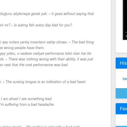
-
 olduğunu söylemeye gerek yok.
It goes without saying that
-
rlı mı?
Is eating fish every day bad for you?
-
ü şey onlara yanlış insanların sahip olması.
The bad thing
 the wrong people have them.
ir şey yoktu, o sadece maliyet performansı kötü olan her bir
-
dı.
There was nothing wrong with their ability, it was just
His
so vast that the cost performance was bad.
ba
-
r.
The cursing tongue is an indication of a bad heart.
-
I am afraid I ate something bad.
I'm suffering from a bad headache.
Fav
-
 dolayı hasta.
My mother is sick with a bad cold.