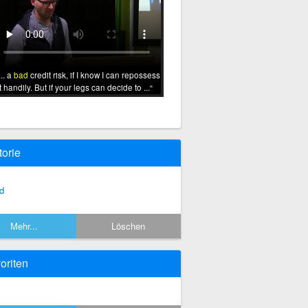
... a
bad
credit risk, if I know I can repossess
it handily. But if your legs can decide to ...
torie
d
Mehr...
Löschen
oriten