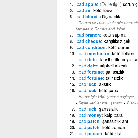
bad
apple
(Ev ile ilgili)
sorun ç
bad
air
kötü hava
bad
blood
düşmanlık
Romeo ve Juliet'te iki aile arasınd
families in Romeo and Juliet.
bad
branch
kötü sapma
bad
cheque
karşılıksız çek
bad
condition
kötü durum
bad
conductor
kötü iletken
bad
debt
tahsil edilemeyen a
bad
debt
şüpheli alacak
bad
fortune
şanssızlık
bad
fortune
talihsizlik
bad
luck
aksilik
bad
luck
kötü şans
Hatası için kötü şansını suçluyor.
-
Siyah kediler kötü şanstır.
Black 
bad
luck
şanssızlık
bad
money
kalp para
bad
patch
şanssızlık anı
bad
patch
kötü zaman
bad
person
kötü kişi