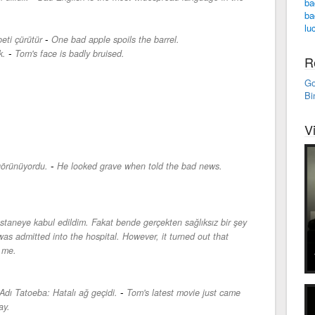
ba
ba
lu
-
eti çürütür
One bad apple spoils the barrel.
-
k.
Tom's face is badly bruised.
R
Go
Bi
V
-
görünüyordu.
He looked grave when told the bad news.
taneye kabul edildim. Fakat bende gerçekten sağlıksız bir şey
 was admitted into the hospital. However, it turned out that
 me.
-
 Adı Tatoeba: Hatalı ağ geçidi.
Tom's latest movie just came
ay.