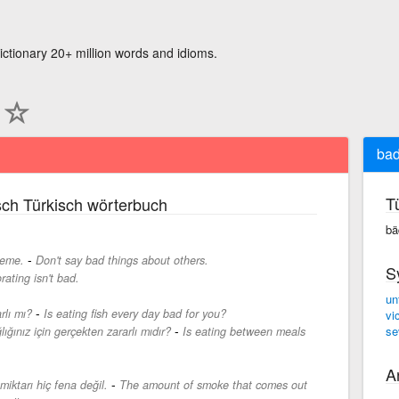
ictionary 20+ million words and idioms.
ba
T
sch Türkisch wörterbuch
bä
-
leme.
Don't say bad things about others.
S
ating isn't bad.
un
-
rlı mı?
Is eating fish every day bad for you?
vi
-
se
ınız için gerçekten zararlı mıdır?
Is eating between meals
A
-
iktarı hiç fena değil.
The amount of smoke that comes out