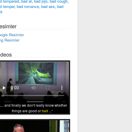
d tempered
,
bad at
,
bad jojo
,
bad cough
,
d temper
,
bad romance
,
bad ass
,
bad
ck
esimler
ogle Resimler
ng Resimler
ideos
... and finally we don't really know whether
things are good or
bad
...