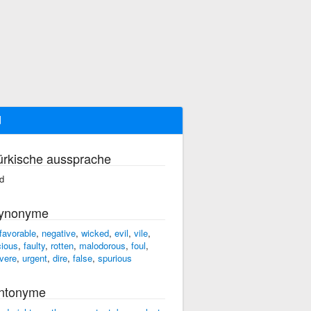
d
ürkische aussprache
d
ynonyme
favorable
,
negative
,
wicked
,
evil
,
vile
,
cious
,
faulty
,
rotten
,
malodorous
,
foul
,
vere
,
urgent
,
dire
,
false
,
spurious
ntonyme