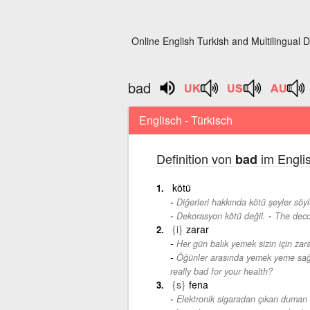
Online English Turkish and Multilingual D
bad
Englisch - Türkisch
Definition von
im Engli
bad
kötü
Diğerleri hakkında kötü şeyler söy
-
Dekorasyon kötü değil.
The decor
{i}
zarar
Her gün balık yemek sizin için zara
Öğünler arasında yemek yeme sağlığ
really bad for your health?
{s}
fena
Elektronik sigaradan çıkan duman m