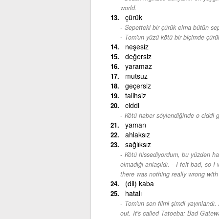
world.
çürük
Sepetteki bir çürük elma bütün sep
Tom'un yüzü kötü bir biçimde çürü
neşesiz
değersiz
yaramaz
mutsuz
geçersiz
talihsiz
ciddi
Kötü haber söylendiğinde o ciddi 
yaman
ahlaksız
sağlıksız
Kötü hissediyordum, bu yüzden has
-
olmadığı anlaşıldı.
I felt bad, so I
there was nothing really wrong with
(dil) kaba
hatalı
Tom'un son filmi şimdi yayınlandı.
out. It's called Tatoeba: Bad Gatew