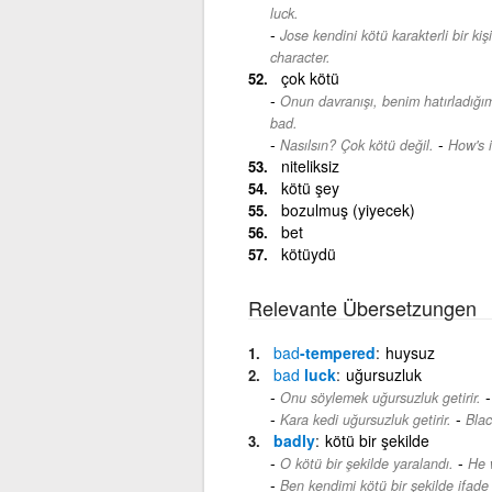
luck.
Jose kendini kötü karakterli bir kiş
character.
çok kötü
Onun davranışı, benim hatırladığım
bad.
-
Nasılsın? Çok kötü değil.
How's i
niteliksiz
kötü şey
bozulmuş (yiyecek)
bet
kötüydü
Relevante Übersetzungen
bad
-tempered
huysuz
bad
luck
uğursuzluk
Onu söylemek uğursuzluk getirir.
-
Kara kedi uğursuzluk getirir.
Blac
badly
kötü bir şekilde
-
O kötü bir şekilde yaralandı.
He 
Ben kendimi kötü bir şekilde ifade