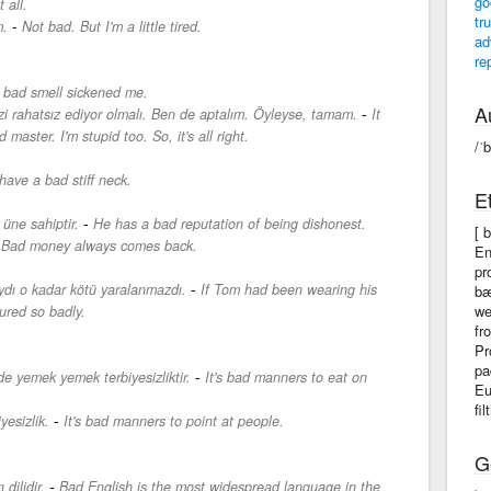
go
 all.
tr
-
m.
Not bad. But I'm a little tired.
ad
re
 bad smell sickened me.
A
-
zi rahatsız ediyor olmalı. Ben de aptalım. Öyleyse, tamam.
It
aster. I'm stupid too. So, it's all right.
/ˈ
 have a bad stiff neck.
E
-
üne sahiptir.
He has a bad reputation of being dishonest.
[ 
-
Bad money always comes back.
En
pr
-
ydı o kadar kötü yaralanmazdı.
If Tom had been wearing his
bæ
we
ured so badly.
fr
Pr
pa
-
e yemek yemek terbiyesizliktir.
It's bad manners to eat on
Eu
fil
-
yesizlik.
It's bad manners to point at people.
G
-
dilidir.
Bad English is the most widespread language in the