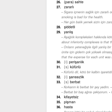
(para) sahte
zararlı
Sigara içmenin sağlık için zararlı
smoking is bad for the health.
Her gün balık yemek sizin için zara
şiddetli
yanlış
Aşağılık kompleksleri hakkında köt
about inferiority complexes is that
Onların yeteneğiyle ilgili yanlış b
ünite için giderin çok yüksek olmasıy
that the expense for each unit was 
{i}
perişanlık
{s}
küfürlü
Küfürlü dil, kötü bir kalbin işaretidi
{i}
şanssızlık
{s}
berbat
Korkarım ki berbat bir şey yedim.
-
Berbat bir baş ağrısı çekiyorum.
kifayetsiz
pişman
hasta
Annem kötü bir soğuk algınlığından