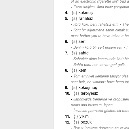
of an electronic cigarette isn't bad at
Fena değilim. Ama biraz yorgunu
{s}
kokmuş
{s}
rahatsız
-
Kötü koku beni rahatsız etti.
The
Kötü bir öğretmene sahip olmak si
must bother you to have taken a bad m
{s}
sert
-
Benim kötü bir sert ensem var.
I
{s}
sahte
Sahtekâr olma konusunda kötü bir 
Sahte para her zaman geri gelir.
{s}
kem
Tom emniyet kemerini takıyor olsa
seat belt, he wouldn't have been inj
{s}
kokuşmuş
{s}
terbiyesiz
Japonya'da trenlerde ve otobüslerd
trains and buses in Japan.
İnsanları parmakla göstermek terbi
{i}
yıkım
{s}
bozuk
Bozuk İngilizce dünyanın en yaygın 