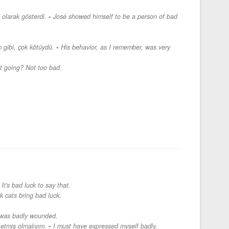
-
i olarak gösterdi.
José showed himself to be a person of bad
-
 gibi, çok kötüydü.
His behavior, as I remember, was very
t going? Not too bad.
-
It's bad luck to say that.
k cats bring bad luck.
was badly wounded.
-
 etmiş olmalıyım.
I must have expressed myself badly.