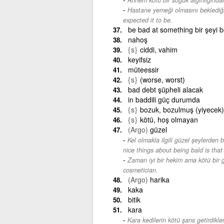
Hastane yemeği olmasını beklediği
expected it to be.
be bad at something bir şeyi
nahoş
{s}
ciddi, vahim
keyifsiz
müteessir
{s}
(worse, worst)
bad debt şüpheli alacak
in baddili güç durumda
{s}
bozuk, bozulmuş (yiyecek)
{s}
kötü, hoş olmayan
(Argo)
güzel
Kel olmakla ilgili güzel şeylerden b
nice things about being bald is tha
Zaman iyi bir hekim ama kötü bir g
cosmetician.
(Argo)
harika
kaka
bitik
kara
Kara kedilerin kötü şans getirdikl