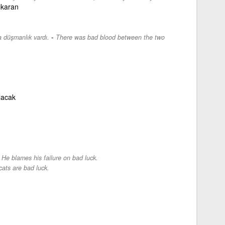
ıkaran
-
a düşmanlık vardı.
There was bad blood between the two
lacak
-
He blames his failure on bad luck.
cats are bad luck.