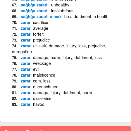
sağlığa zararlı
unhealthy
sağlığa zararlı
insalubrious
sağlığa zararlı olmak
be a detriment to health
zarar
sacrifice
zarar
average
zarar
forfeit
zarar
prejudice
zarar
(Hukuk)
damage, injury, loss, prejudice,
derogation
zarar
damage, harm, injury, detriment; loss
zarar
wreckage
zarar
evil
zarar
maleficence
zarar
com. loss
zarar
encroachment
zarar
damage, injury, detriment, harm
zarar
disservice
zarar
havoc