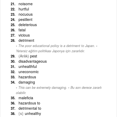
noisome
hurtful
nocuous
pestilent
deleterious
fatal
vicious
detriment
-
The poor educational policy is a detriment to Japan.
Yetersiz eğitim politikası Japonya için zararlıdır.
(Arılık)
pest
disadvantageous
unhealthful
uneconomic
hazardous
damaging
-
This can be extremely damaging.
Bu son derece zararlı
olabilir.
maleficia
hazardous to
detrimental to
{s}
unhealthy