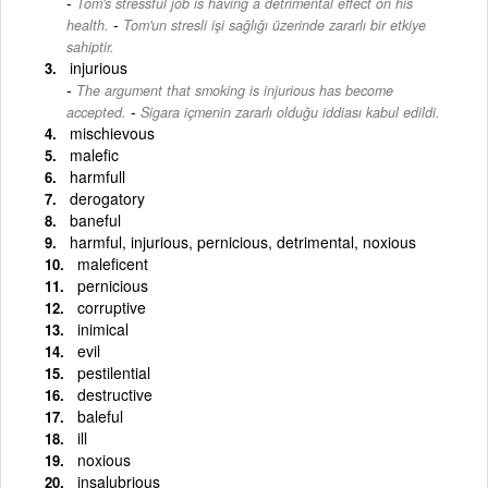
Tom's stressful job is having a detrimental effect on his
-
health.
Tom'un stresli işi sağlığı üzerinde zararlı bir etkiye
sahiptir.
injurious
The argument that smoking is injurious has become
-
accepted.
Sigara içmenin zararlı olduğu iddiası kabul edildi.
mischievous
malefic
harmfull
derogatory
baneful
harmful, injurious, pernicious, detrimental, noxious
maleficent
pernicious
corruptive
inimical
evil
pestilential
destructive
baleful
ill
noxious
insalubrious