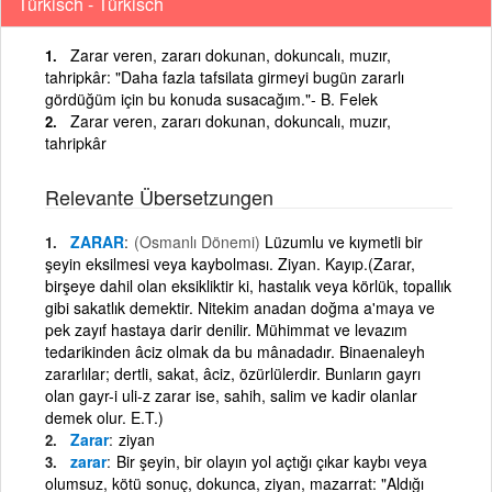
Türkisch - Türkisch
Zarar veren, zararı dokunan, dokuncalı, muzır,
tahripkâr: "Daha fazla tafsilata girmeyi bugün zararlı
gördüğüm için bu konuda susacağım."- B. Felek
Zarar veren, zararı dokunan, dokuncalı, muzır,
tahripkâr
Relevante Übersetzungen
ZARAR
(Osmanlı Dönemi)
Lüzumlu ve kıymetli bir
şeyin eksilmesi veya kaybolması. Ziyan. Kayıp.(Zarar,
birşeye dahil olan eksikliktir ki, hastalık veya körlük, topallık
gibi sakatlık demektir. Nitekim anadan doğma a'maya ve
pek zayıf hastaya darir denilir. Mühimmat ve levazım
tedarikinden âciz olmak da bu mânadadır. Binaenaleyh
zararlılar; dertli, sakat, âciz, özürlülerdir. Bunların gayrı
olan gayr-i uli-z zarar ise, sahih, salim ve kadir olanlar
demek olur. E.T.)
Zarar
ziyan
zarar
Bir şeyin, bir olayın yol açtığı çıkar kaybı veya
olumsuz, kötü sonuç, dokunca, ziyan, mazarrat: "Aldığı