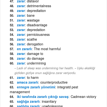
zarar
disfavor
zarar
detrimentalness
zarar
deprediation
zarar
bane
zarar
wastage
zarar
disadvantage
zarar
depredation
zarar
perniciousness
zarar
scathe
zarar
derogation
en zararlı
The most harmful
zarar
damage to
zarar
do damage
zarar
undermining
-
Lack of sleep was undermining her health.
Uyku eksikliği
gizliden gizliye onun sağlığına zarar veriyordu.
zarar
to harm
amaca zararlı
counterproductive
entegre zararlı yönetimi
integratd pest
management
iki tarafında zararlı çıktığı savaş
Cadmean victory
sağlığa zararlı
insanitary
sağlığa zararlı
unwholesome