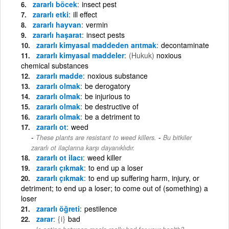
zararlı böcek
insect pest
zararlı etki
ill effect
zararlı hayvan
vermin
zararlı haşarat
insect pests
zararlı kimyasal maddeden arıtmak
decontaminate
zararlı kimyasal maddeler
(Hukuk)
noxious
chemical substances
zararlı madde
noxious substance
zararlı olmak
be derogatory
zararlı olmak
be injurious to
zararlı olmak
be destructive of
zararlı olmak
be a detriment to
zararlı ot
weed
-
These plants are resistant to weed killers.
Bu bitkiler
zararlı ot ilaçlarına karşı dayanıklıdır.
zararlı ot ilacı
weed killer
zararlı çıkmak
to end up a loser
zararlı çıkmak
to end up suffering harm, injury, or
detriment; to end up a loser; to come out of (something) a
loser
zararlı öğreti
pestilence
zarar
{i}
bad
-