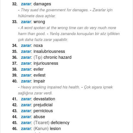
zarar
damages
-
They sued the government for damages.
Zararlar için
hükümete dava açtılar.
zarar
wrong
A word spoken at the wrong time can do very much more
-
harm than good.
Yanlış zamanda konuşulan bir söz iyilikten
çok daha fazla zarar yapabilir.
zarar
noxa
zarar
insalubriousness
zarar
(Tıp)
chronic hazard
zarar
injuriousness
zarar
eviler
zarar
evilest
zarar
impair
-
Heavy smoking impaired his health.
Çok sigara içmek
sağlığına zarar verdi.
zarar
devastation
zarar
prejudicial
zarar
pernicious
zarar
abuse
zarar
(Ticaret)
deficiency
zarar
(Kanun)
lesion