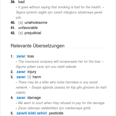
bad
-
It goes without saying that smoking is bad for the health.
Sigara içmenin sağlık için zararlı olduğunu söylemeye gerek
yok.
{s}
unwholesome
unfavorable
{s}
prejudicial
Relevante Übersetzungen
zarar
loss
-
The insurance company will compensate her for the loss.
Sigorta şirketi zarar için onu telafi edecek.
zarar
injury
zarar
{i}
harm
There may be a killer who looks harmless in any social
-
network.
Sosyal ağlarda zararsız bir kişi gibi görünen bir katil
olabilir.
zarar
damage
We went to court when they refused to pay for the damage.
-
Zararı ödemeyi reddettikleri için mahkemeye gittik.
zararlı bitki zehiri
pesticide