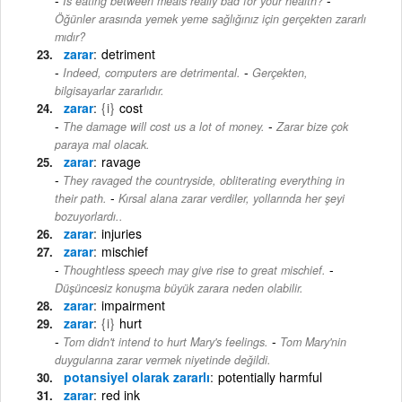
Is eating between meals really bad for your health?
Öğünler arasında yemek yeme sağlığınız için gerçekten zararlı
mıdır?
zarar
detriment
-
Indeed, computers are detrimental.
Gerçekten,
bilgisayarlar zararlıdır.
zarar
{i}
cost
-
The damage will cost us a lot of money.
Zarar bize çok
paraya mal olacak.
zarar
ravage
They ravaged the countryside, obliterating everything in
-
their path.
Kırsal alana zarar verdiler, yollarında her şeyi
bozuyorlardı..
zarar
injuries
zarar
mischief
-
Thoughtless speech may give rise to great mischief.
Düşüncesiz konuşma büyük zarara neden olabilir.
zarar
impairment
zarar
{i}
hurt
-
Tom didn't intend to hurt Mary's feelings.
Tom Mary'nin
duygularına zarar vermek niyetinde değildi.
potansiyel olarak zararlı
potentially harmful
zarar
red ink