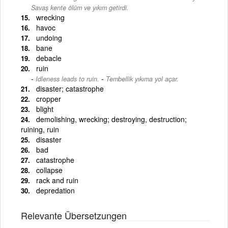
Savaş kente ölüm ve yıkım getirdi.
wrecking
havoc
undoing
bane
debacle
ruin
-
Idleness leads to ruin.
Tembellik yıkıma yol açar.
disaster; catastrophe
cropper
blight
demolishing, wrecking; destroying, destruction;
ruining, ruin
disaster
bad
catastrophe
collapse
rack and ruin
depredation
Relevante Übersetzungen