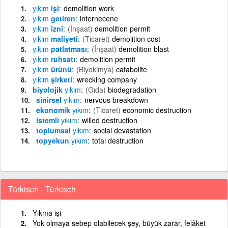
yıkım
işi
demolition work
yıkım
getiren
internecene
yıkım
izni
(İnşaat)
demolition permit
yıkım
maliyeti
(Ticaret)
demolition cost
yıkım
patlatması
(İnşaat)
demolition blast
yıkım
ruhsatı
demolition permit
yıkım
ürünü
(Biyokimya)
catabolite
yıkım
şirketi
wrecking company
biyolojik
yıkım
(Gıda)
biodegradation
sinirsel
yıkım
nervous breakdown
ekonomik
yıkım
(Ticaret)
economic destruction
istemli
yıkım
willed destruction
toplumsal
yıkım
social devastation
topyekun
yıkım
total destruction
Türkisch - Türkisch
Yıkma işi
Yok olmaya sebep olabilecek şey, büyük zarar, felâket