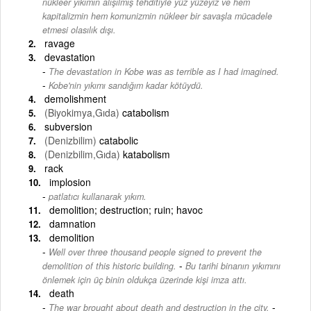
nükleer yıkımın alışılmış tehditiyle yüz yüzeyiz ve hem
kapitalizmin hem komunizmin nükleer bir savaşla mücadele
etmesi olasılık dışı.
ravage
devastation
The devastation in Kobe was as terrible as I had imagined.
-
Kobe'nin yıkımı sandığım kadar kötüydü.
demolishment
(Biyokimya,Gıda)
catabolism
subversion
(Denizbilim)
catabolic
(Denizbilim,Gıda)
katabolism
rack
implosion
patlatıcı kullanarak yıkım.
demolition; destruction; ruin; havoc
damnation
demolition
Well over three thousand people signed to prevent the
-
demolition of this historic building.
Bu tarihi binanın yıkımını
önlemek için üç binin oldukça üzerinde kişi imza attı.
death
-
The war brought about death and destruction in the city.