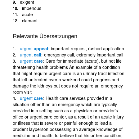
exigent
imperious
acute
clamant
Relevante Übersetzungen
urgent
appeal
important request, rushed application
urgent
call
emergency call, extremely important call
urgent
care
Care for immediate (acute), but not life
threatening health problems An example of a condition
that might require urgent care is an urinary tract infection
that left untreated over a weekend could progress and
damage the kidneys but does not require an emergency
room visit
urgent
care
Health care services provided in a
situation other than an emergency which are typically
provided in a setting such as a physician or provider's
office or urgent care center, as a result of an acute injury
or illness that is severe or painful enough to lead a
prudent layperson possessing an average knowledge of
medicine and health, to believe that his or her condition,