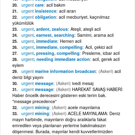
urgent
care
acil bakım
urgent
insistence
acil ısrarı
urgent
obligation
acil mecburiyet, kaçınılmaz
yükümlülük
urgent
, ardent, zealous
Ateşli, ateşli acil
urgent
, earnest, searching
Samimi, arama acil
urgent
, immediate
Hemen acil
urgent
, immediate, compelling
Acil, çekici acil
urgent
, pressing, compelling
Presleme, icbar acil
urgent
; needing immediate action
acil, gerek acil
eylem
urgent
marine information broadcast
(Askeri)
acil
deniz bilgi yayını
urgent
message
(Askeri)
ivedi mesaj
urgent
message
(Askeri)
HAREKAT SAVAŞ HABERİ:
Haber öncelik derecesini gösteren eski terim bak.
"message precedence"
urgent
mining
(Askeri)
acele mayınlama
urgent
mining
(Askeri)
ACELE MAYINLAMA: Deniz
mayın harbinde, mayınların doğru aralıklarla fakat
emredilen veya planlanan yerlerine bakılmaksızın
döşenmesi. Burada, mayınlar kendi kuvvetlerimizden