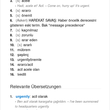
{s}
acele
-
Hadi, acele et! Acil.
Come on, hurry up! It's urgent.
{s}
ısrarcı
{s}
önemli
(Askeri)
HAREKAT SAVAŞ: Haber öncelik derecesini
gösteren eski terim. Bak "message precedence"
{s}
kaçınılmaz
{s}
zorunlu
{s}
ısrar eden
{s}
ısrarlı
mübrem
şaşılınç
urgentlyönemle
ısrarcı/acil
acil acele olan
ivedili
Relevante Übersetzungen
urgently
acil olarak
-
Ben acil olarak karargaha çağrıldım.
I've been summoned
to headquarters urgently.