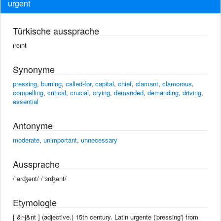
urgent
Türkische aussprache
ırcınt
Synonyme
pressing
,
burning
,
called-for
,
capital
,
chief
,
clamant
,
clamorous
,
compelling
,
critical
,
crucial
,
crying
,
demanded
,
demanding
,
driving
,
essential
Antonyme
moderate
,
unimportant
,
unnecessary
Aussprache
/ˈərʤənt/ /ˈɜrʤənt/
Etymologie
[ &r-j&nt ] (adjective.) 15th century. Latin urgente ('pressing') from