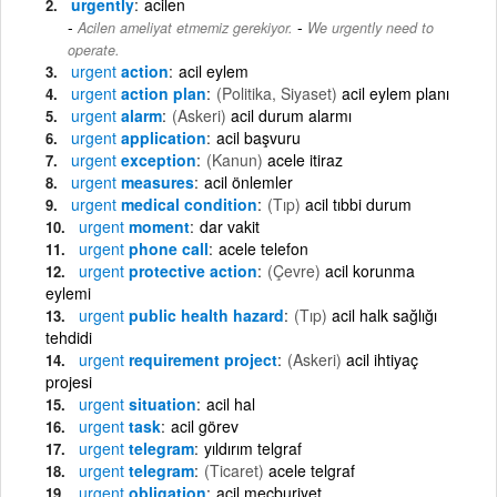
urgently
acilen
-
Acilen ameliyat etmemiz gerekiyor.
We urgently need to
operate.
urgent
action
acil eylem
urgent
action plan
(Politika, Siyaset)
acil eylem planı
urgent
alarm
(Askeri)
acil durum alarmı
urgent
application
acil başvuru
urgent
exception
(Kanun)
acele itiraz
urgent
measures
acil önlemler
urgent
medical condition
(Tıp)
acil tıbbi durum
urgent
moment
dar vakit
urgent
phone call
acele telefon
urgent
protective action
(Çevre)
acil korunma
eylemi
urgent
public health hazard
(Tıp)
acil halk sağlığı
tehdidi
urgent
requirement project
(Askeri)
acil ihtiyaç
projesi
urgent
situation
acil hal
urgent
task
acil görev
urgent
telegram
yıldırım telgraf
urgent
telegram
(Ticaret)
acele telgraf
urgent
obligation
acil mecburiyet