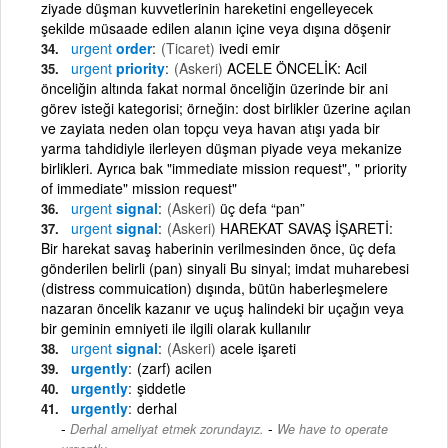
ziyade düşman kuvvetlerinin hareketini engelleyecek
şekilde müsaade edilen alanın içine veya dışına döşenir
urgent
order
(Ticaret)
ivedi emir
urgent
priority
(Askeri)
ACELE ÖNCELİK: Acil
önceliğin altında fakat normal önceliğin üzerinde bir ani
görev isteği kategorisi; örneğin: dost birlikler üzerine açılan
ve zayiata neden olan topçu veya havan atışı yada bir
yarma tahdidiyle ilerleyen düşman piyade veya mekanize
birlikleri. Ayrıca bak "immediate mission request", " priority
of immediate" mission request"
urgent
signal
(Askeri)
üç defa “pan”
urgent
signal
(Askeri)
HAREKAT SAVAŞ İŞARETİ:
Bir harekat savaş haberinin verilmesinden önce, üç defa
gönderilen belirli (pan) sinyali Bu sinyal; imdat muharebesi
(distress commuication) dışında, bütün haberleşmelere
nazaran öncelik kazanır ve uçuş halindeki bir uçağın veya
bir geminin emniyeti ile ilgili olarak kullanılır
urgent
signal
(Askeri)
acele işareti
urgently
(zarf) acilen
urgently
şiddetle
urgently
derhal
-
Derhal ameliyat etmek zorundayız.
We have to operate