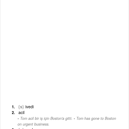
{s}
ivedi
acil
-
Tom acil bir iş için Boston'a gitti.
Tom has gone to Boston
on urgent business.