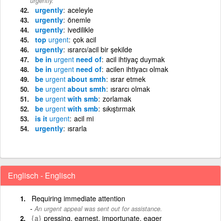
urgently.
urgently
aceleyle
urgently
önemle
urgently
ivedilikle
top
urgent
çok acil
urgently
ısrarcı/acil bir şekilde
be in
urgent
need of
acil ihtiyaç duymak
be in
urgent
need of
acilen ihtiyacı olmak
be
urgent
about smth
ısrar etmek
be
urgent
about smth
ısrarcı olmak
be
urgent
with smb
zorlamak
be
urgent
with smb
sıkıştırmak
is it
urgent
acil mi
urgently
ısrarla
Englisch - Englisch
Requiring immediate attention
An urgent appeal was sent out for assistance.
{a}
pressing, earnest, importunate, eager