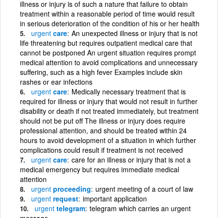
illness or injury is of such a nature that failure to obtain
treatment within a reasonable period of time would result
in serious deterioration of the condition of his or her health
urgent
care
An unexpected illness or injury that is not
life threatening but requires outpatient medical care that
cannot be postponed An urgent situation requires prompt
medical attention to avoid complications and unnecessary
suffering, such as a high fever Examples include skin
rashes or ear infections
urgent
care
Medically necessary treatment that is
required for illness or injury that would not result in further
disability or death if not treated immediately, but treatment
should not be put off The illness or injury does require
professional attention, and should be treated within 24
hours to avoid development of a situation in which further
complications could result if treatment is not received
urgent
care
care for an illness or injury that is not a
medical emergency but requires immediate medical
attention
urgent
proceeding
urgent meeting of a court of law
urgent
request
important application
urgent
telegram
telegram which carries an urgent
message