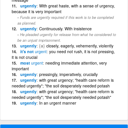
urgently
With great haste, with a sense of urgency,
because it is very important
Funds are urgently required if this work is to be completed
as planned.
urgently
Continuously. With insistence
He pleaded urgently for release from what he considered to
be an unjust imprisonment.
urgently
{a}
closely, eagerly, vehemently, violently
it's not
urgent
you need not rush, it is not pressing,
it is not crucial
most
urgent
needing immediate attention, very
important
urgently
pressingly, imperatively, crucially
urgently
with great urgency; "health care reform is
needed urgently"; "the soil desperately needed potash
urgently
with great urgency; "health care reform is
needed urgently"; "the soil desperately needed potash"
urgently
In an urgent manner