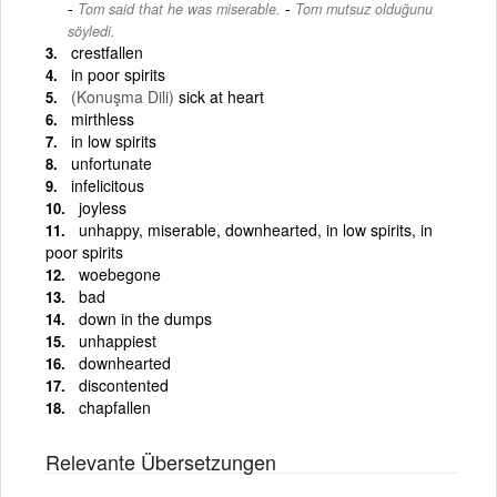
-
Tom said that he was miserable.
Tom mutsuz olduğunu
söyledi.
crestfallen
in poor spirits
(Konuşma Dili)
sick at heart
mirthless
in low spirits
unfortunate
infelicitous
joyless
unhappy, miserable, downhearted, in low spirits, in
poor spirits
woebegone
bad
down in the dumps
unhappiest
downhearted
discontented
chapfallen
Relevante Übersetzungen