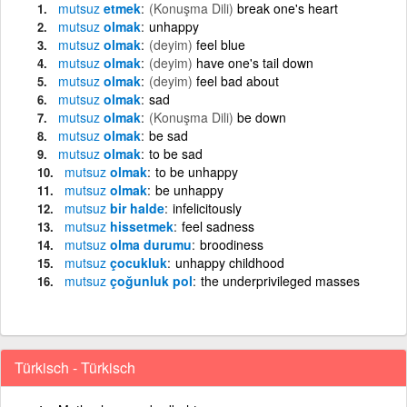
mutsuz
etmek
(Konuşma Dili)
break one's heart
mutsuz
olmak
unhappy
mutsuz
olmak
(deyim)
feel blue
mutsuz
olmak
(deyim)
have one's tail down
mutsuz
olmak
(deyim)
feel bad about
mutsuz
olmak
sad
mutsuz
olmak
(Konuşma Dili)
be down
mutsuz
olmak
be sad
mutsuz
olmak
to be sad
mutsuz
olmak
to be unhappy
mutsuz
olmak
be unhappy
mutsuz
bir halde
infelicitously
mutsuz
hissetmek
feel sadness
mutsuz
olma durumu
broodiness
mutsuz
çocukluk
unhappy childhood
mutsuz
çoğunluk pol
the underprivileged masses
Türkisch - Türkisch