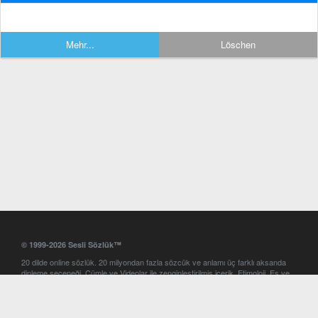
Mehr...
Löschen
© 1999-2026 Sesli Sözlük™
20 dilde online sözlük. 20 milyondan fazla sözcük ve anlamı üç farklı aksanda
dinleme seçeneği. Cümle ve Videolar ile zenginleştirilmiş içerik. Etimoloji, Eş ve
Zıt anlamlar, kelime okunuşları ve günün kelimesi. Yazım Türkçeleştirici ile hatalı
Türkçe metinleri düzeltme. iOS, Android ve Windows mobil platformlarda online
ve offline sözlük programları. Sesli Sözlük garantisinde Profesyonel çeviri
hizmetleri. İngilizce kelime haznenizi arttıracak kelime oyunları. Ayarlar