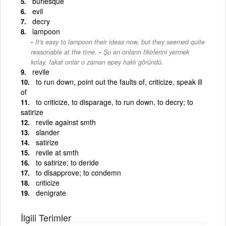
burlesque
evil
decry
lampoon
It's easy to lampoon their ideas now, but they seemed quite
-
reasonable at the time.
Şu an onların fikirlerini yermek
kolay, fakat onlar o zaman epey haklı göründü.
revile
to run down, point out the faults of, criticize, speak ill
of
to criticize, to disparage, to run down, to decry; to
satirize
revile against smth
slander
satirize
revile at smth
to satirize; to deride
to disapprove; to condemn
criticize
denigrate
İlgili Terimler