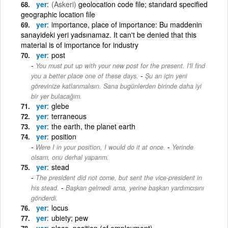
yer
(Askeri)
geolocation code file; standard specified
geographic location file
yer
importance, place of importance: Bu maddenin
sanayideki yeri yadsınamaz. It can't be denied that this
material is of importance for industry
yer
post
You must put up with your new post for the present. I'll find
-
you a better place one of these days.
Şu an için yeni
görevinize katlanmalısın. Sana bugünlerden birinde daha iyi
bir yer bulacağım.
yer
glebe
yer
terraneous
yer
the earth, the planet earth
yer
position
-
Were I in your position, I would do it at once.
Yerinde
olsam, onu derhal yaparım.
yer
stead
The president did not come, but sent the vice-president in
-
his stead.
Başkan gelmedi ama, yerine başkan yardımcısını
gönderdi.
yer
locus
yer
ubiety; pew
yer
place, position (of employment)