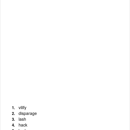
vilify
disparage
lash
hack