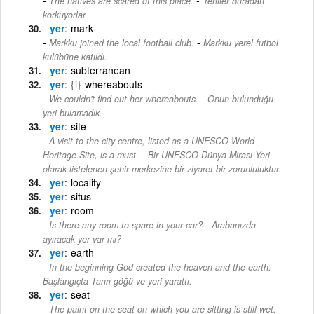
The natives are scared of this place.
Yerliler buradan
korkuyorlar.
yer
mark
-
Markku joined the local football club.
Markku yerel futbol
kulübüne katıldı.
yer
subterranean
yer
{i}
whereabouts
-
We couldn't find out her whereabouts.
Onun bulunduğu
yeri bulamadık.
yer
site
A visit to the city centre, listed as a UNESCO World
-
Heritage Site, is a must.
Bir UNESCO Dünya Mirası Yeri
olarak listelenen şehir merkezine bir ziyaret bir zorunluluktur.
yer
locality
yer
situs
yer
room
-
Is there any room to spare in your car?
Arabanızda
ayıracak yer var mı?
yer
earth
-
In the beginning God created the heaven and the earth.
Başlangıçta Tanrı göğü ve yeri yarattı.
yer
seat
-
The paint on the seat on which you are sitting is still wet.