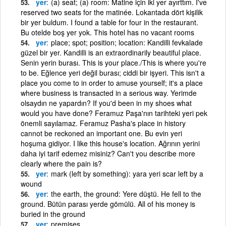
yer
(a) seat; (a) room: Matine için iki yer ayırttım. I've
reserved two seats for the matinée. Lokantada dört kişilik
bir yer buldum. I found a table for four in the restaurant.
Bu otelde boş yer yok. This hotel has no vacant rooms
yer
place; spot; position; location: Kandilli fevkalade
güzel bir yer. Kandilli is an extraordinarily beautiful place.
Senin yerin burası. This is your place./This is where you're
to be. Eğlence yeri değil burası; ciddi bir işyeri. This isn't a
place you come to in order to amuse yourself; it's a place
where business is transacted in a serious way. Yerimde
olsaydın ne yapardın? If you'd been in my shoes what
would you have done? Feramuz Paşa'nın tarihteki yeri pek
önemli sayılamaz. Feramuz Pasha's place in history
cannot be reckoned an important one. Bu evin yeri
hoşuma gidiyor. I like this house's location. Ağrının yerini
daha iyi tarif edemez misiniz? Can't you describe more
clearly where the pain is?
yer
mark (left by something): yara yeri scar left by a
wound
yer
the earth, the ground: Yere düştü. He fell to the
ground. Bütün parası yerde gömülü. All of his money is
buried in the ground
yer
premises