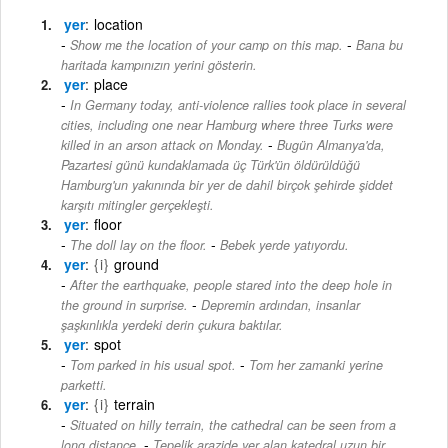
yer
location
-
Show me the location of your camp on this map.
Bana bu
haritada kampınızın yerini gösterin.
yer
place
In Germany today, anti-violence rallies took place in several
cities, including one near Hamburg where three Turks were
-
killed in an arson attack on Monday.
Bugün Almanya'da,
Pazartesi günü kundaklamada üç Türk'ün öldürüldüğü
Hamburg'un yakınında bir yer de dahil birçok şehirde şiddet
karşıtı mitingler gerçekleşti.
yer
floor
-
The doll lay on the floor.
Bebek yerde yatıyordu.
yer
{i}
ground
After the earthquake, people stared into the deep hole in
-
the ground in surprise.
Depremin ardından, insanlar
şaşkınlıkla yerdeki derin çukura baktılar.
yer
spot
-
Tom parked in his usual spot.
Tom her zamanki yerine
parketti.
yer
{i}
terrain
Situated on hilly terrain, the cathedral can be seen from a
-
long distance.
Tepelik arazide yer alan katedral uzun bir