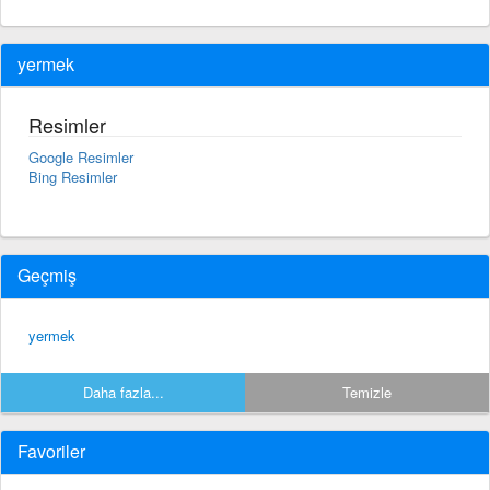
yermek
Resimler
Google Resimler
Bing Resimler
Geçmiş
yermek
Daha fazla...
Temizle
Favoriler