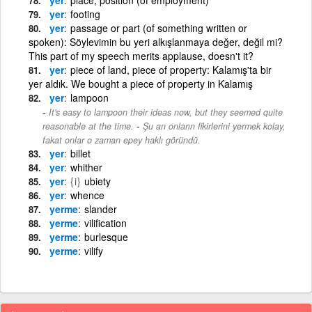
yer
footing
yer
passage or part (of something written or
spoken): Söylevimin bu yeri alkışlanmaya değer, değil mi?
This part of my speech merits applause, doesn't it?
yer
piece of land, piece of property: Kalamış'ta bir
yer aldık. We bought a piece of property in Kalamış
yer
lampoon
It's easy to lampoon their ideas now, but they seemed quite
-
reasonable at the time.
Şu an onların fikirlerini yermek kolay,
fakat onlar o zaman epey haklı göründü.
yer
billet
yer
whither
yer
{i}
ubiety
yer
whence
yerme
slander
yerme
vilification
yerme
burlesque
yerme
vilify