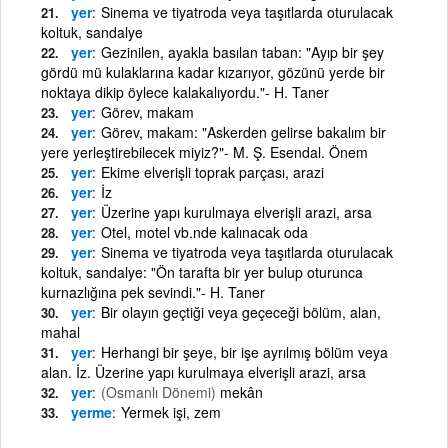
yer
Sinema ve tiyatroda veya taşıtlarda oturulacak
koltuk, sandalye
yer
Gezinilen, ayakla basılan taban: "Ayıp bir şey
gördü mü kulaklarına kadar kızarıyor, gözünü yerde bir
noktaya dikip öylece kalakalıyordu."- H. Taner
yer
Görev, makam
yer
Görev, makam: "Askerden gelirse bakalım bir
yere yerleştirebilecek miyiz?"- M. Ş. Esendal. Önem
yer
Ekime elverişli toprak parçası, arazi
yer
İz
yer
Üzerine yapı kurulmaya elverişli arazi, arsa
yer
Otel, motel vb.nde kalınacak oda
yer
Sinema ve tiyatroda veya taşıtlarda oturulacak
koltuk, sandalye: "Ön tarafta bir yer bulup oturunca
kurnazlığına pek sevindi."- H. Taner
yer
Bir olayın geçtiği veya geçeceği bölüm, alan,
mahal
yer
Herhangi bir şeye, bir işe ayrılmış bölüm veya
alan. İz. Üzerine yapı kurulmaya elverişli arazi, arsa
yer
(Osmanlı Dönemi)
mekân
yerme
Yermek işi, zem