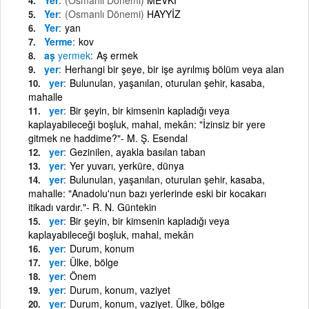
Yer
(Osmanlı Dönemi)
HAYYİZ
Yer
yan
Yerme
kov
aş
yermek
Aş ermek
yer
Herhangi bir şeye, bir işe ayrılmış bölüm veya alan
yer
Bulunulan, yaşanılan, oturulan şehir, kasaba,
mahalle
yer
Bir şeyin, bir kimsenin kapladığı veya
kaplayabileceği boşluk, mahal, mekân: "İzinsiz bir yere
gitmek ne haddime?"- M. Ş. Esendal
yer
Gezinilen, ayakla basılan taban
yer
Yer yuvarı, yerküre, dünya
yer
Bulunulan, yaşanılan, oturulan şehir, kasaba,
mahalle: "Anadolu'nun bazı yerlerinde eski bir kocakarı
itikadı vardır."- R. N. Güntekin
yer
Bir şeyin, bir kimsenin kapladığı veya
kaplayabileceği boşluk, mahal, mekân
yer
Durum, konum
yer
Ülke, bölge
yer
Önem
yer
Durum, konum, vaziyet
yer
Durum, konum, vaziyet. Ülke, bölge