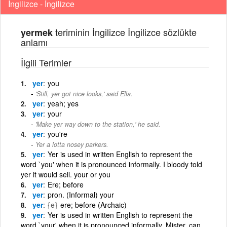
İngilizce - İngilizce
teriminin İngilizce İngilizce sözlükte
yermek
anlamı
İlgili Terimler
yer
you
'Still, yer got nice looks,' said Ella.
yer
yeah; yes
yer
your
'Make yer way down to the station,' he said.
yer
you're
Yer a lotta nosey parkers.
yer
Yer is used in written English to represent the
word `you' when it is pronounced informally. I bloody told
yer it would sell. your or you
yer
Ere; before
yer
pron. (Informal) your
yer
{e}
ere; before (Archaic)
yer
Yer is used in written English to represent the
word `your' when it is pronounced informally. Mister, can