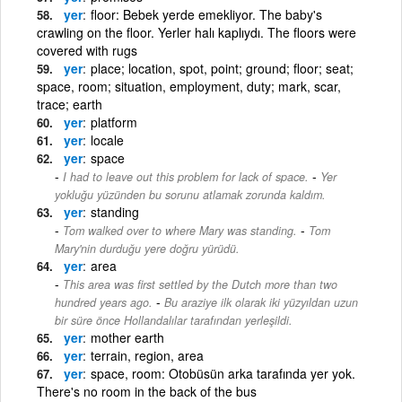
yer
floor: Bebek yerde emekliyor. The baby's
crawling on the floor. Yerler halı kaplıydı. The floors were
covered with rugs
yer
place; location, spot, point; ground; floor; seat;
space, room; situation, employment, duty; mark, scar,
trace; earth
yer
platform
yer
locale
yer
space
-
I had to leave out this problem for lack of space.
Yer
yokluğu yüzünden bu sorunu atlamak zorunda kaldım.
yer
standing
-
Tom walked over to where Mary was standing.
Tom
Mary'nin durduğu yere doğru yürüdü.
yer
area
This area was first settled by the Dutch more than two
-
hundred years ago.
Bu araziye ilk olarak iki yüzyıldan uzun
bir süre önce Hollandalılar tarafından yerleşildi.
yer
mother earth
yer
terrain, region, area
yer
space, room: Otobüsün arka tarafında yer yok.
There's no room in the back of the bus