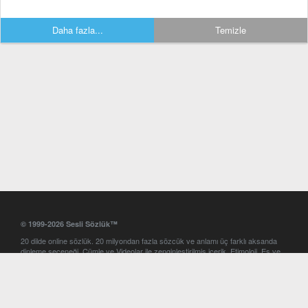
Daha fazla...
Temizle
© 1999-2026 Sesli Sözlük™
20 dilde online sözlük. 20 milyondan fazla sözcük ve anlamı üç farklı aksanda
dinleme seçeneği. Cümle ve Videolar ile zenginleştirilmiş içerik. Etimoloji, Eş ve
Zıt anlamlar, kelime okunuşları ve günün kelimesi. Yazım Türkçeleştirici ile hatalı
Türkçe metinleri düzeltme. iOS, Android ve Windows mobil platformlarda online
ve offline sözlük programları. Sesli Sözlük garantisinde Profesyonel çeviri
hizmetleri. İngilizce kelime haznenizi arttıracak kelime oyunları. Ayarlar
bölümünü kullarak çevirisini görmek istediğiniz sözlükleri seçme ve aynı