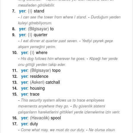
mesafeden görülebilir.
yer
{i}
stand
-
I can see the tower from where I stand.
Durduğum yerden
kuleyi görebiliyorum.
yer
(Bilgisayar)
to
yer
{i}
quarter
-
I eat dinner at quarter past seven.
Yediyi çeyrek geçe
akşam yemeğini yerim.
yer
{i}
where
-
His dog follows him wherever he goes.
Köpeği her yerde
onu gittiği yerden takip eder.
yer
(Bilgisayar)
topo
yer
residence
yer
(Askeri)
catchall
yer
housing
yer
trace
This security system allows us to trace employees
-
movements anywhere they go.
Bu güvenlik sistemi
çalışanların hareketlerini gittikleri yerde izlemelerine izin verir.
yer
(Havacılık)
spool
yer
duty
-
Come what may, we must do our duty.
Ne olursa olsun