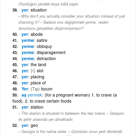
Oturduğun yerdeki boya hâlâ yaştır.
yer
situation
Why don't you actually consider your situation instead of just
-
chancing it?
Sadece onu değiştirmek yerine, neden
durumunu gerçekten düşünmüyorsun?
yer
abode
yerme
satire
yerme
obloquy
yerme
disparagement
yerme
detraction
yer
the land
yer
{i}
slot
yer
placing
yer
place of
Yer
(Tıp)
locum
aş
yermek
(for a pregnant woman) 1. to crave (a
food). 2. to crave certain foods
yer
station
-
The station is situated in between the two towns.
İstasyon
iki şehir arasında yer almaktadır.
yer
geo
-
Georgia is his native state.
Gürcistan onun yerli devletidir.