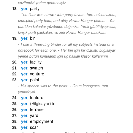
vazifemizi yerine getirmeliyiz.
yer
party
The floor was strewn with party favors: torn noisemakers,
-
crumpled party hats, and dirty Power Ranger plates.
Yer
partiden kalanlar yüzünden dağınıktı: Yırtık gürültüyapıcılar,
kırışık parti şapkaları, ve kirli Power Ranger tabakları.
yer
bin
I use a three-ring binder for all my subjects instead of a
-
notebook for each one.
Her biri için bir dizüstü bilgisayar
yerine bütün konularım için üç halkalı klasör kullanırım.
yer
facility
yer
swatch
yer
venture
yer
point
-
His speech was to the point.
Onun konuşması tam
yerindeydi.
yer
feature
yer
(Bilgisayar)
in
yer
terrane
yer
yard
yer
employment
yer
scar
-