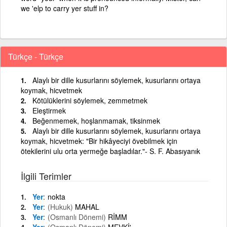
we 'elp to carry yer stuff in?
Türkçe - Türkçe
Alaylı bir dille kusurlarını söylemek, kusurlarını ortaya
koymak, hicvetmek
Kötülüklerini söylemek, zemmetmek
Eleştirmek
Beğenmemek, hoşlanmamak, tiksinmek
Alaylı bir dille kusurlarını söylemek, kusurlarını ortaya
koymak, hicvetmek: "Bir hikâyeciyi övebilmek için
ötekilerini ulu orta yermeğe başladılar."- S. F. Abasıyanık
İlgili Terimler
Yer
nokta
Yer
(Hukuk)
MAHAL
Yer
(Osmanlı Dönemi)
RİMM
Yer
(Osmanlı Dönemi)
MEVKİ'