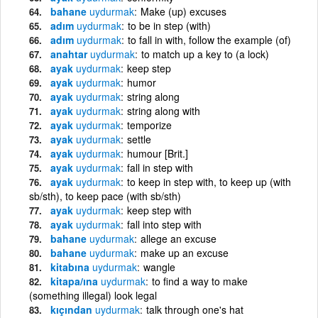
bahane
uydurmak
Make (up) excuses
adım
uydurmak
to be in step (with)
adım
uydurmak
to fall in with, follow the example (of)
anahtar
uydurmak
to match up a key to (a lock)
ayak
uydurmak
keep step
ayak
uydurmak
humor
ayak
uydurmak
string along
ayak
uydurmak
string along with
ayak
uydurmak
temporize
ayak
uydurmak
settle
ayak
uydurmak
humour [Brit.]
ayak
uydurmak
fall in step with
ayak
uydurmak
to keep in step with, to keep up (with
sb/sth), to keep pace (with sb/sth)
ayak
uydurmak
keep step with
ayak
uydurmak
fall into step with
bahane
uydurmak
allege an excuse
bahane
uydurmak
make up an excuse
kitabına
uydurmak
wangle
kitapa/ına
uydurmak
to find a way to make
(something illegal) look legal
kıçından
uydurmak
talk through one's hat