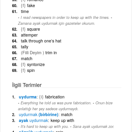
{f}
fake
time
-
I read newspapers in order to keep up with the times.
Zamana ayak uydurmak için gazeteler okurum.
{f}
square
attemper
talk through one's hat
tally
(Fiili Deyim )
trim in
match
{f}
syntonize
{f}
spin
İlgili Terimler
uydurma
{i}
fabrication
-
Everything he told us was pure fabrication.
Onun bize
anlattığı her şey sadece uydurmaydı.
uydurmak
(birbirine)
match
ayak
uydurmak
keep up with
-
It's hard to keep up with you.
Sana ayak uydurmak zor.
sözcük
uydurmak
coin