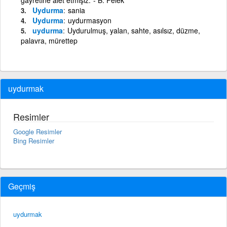
Uydurma
sania
Uydurma
uydurmasyon
uydurma
Uydurulmuş, yalan, sahte, asılsız, düzme,
palavra, mürettep
uydurmak
Resimler
Google Resimler
Bing Resimler
Geçmiş
uydurmak