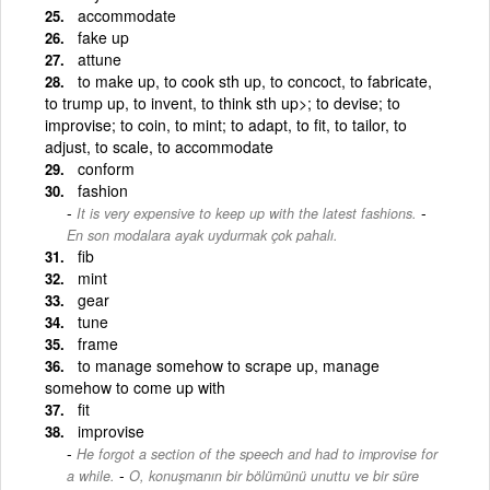
accommodate
fake up
attune
to make up, to cook sth up, to concoct, to fabricate,
to trump up, to invent, to think sth up>; to devise; to
improvise; to coin, to mint; to adapt, to fit, to tailor, to
adjust, to scale, to accommodate
conform
fashion
-
It is very expensive to keep up with the latest fashions.
En son modalara ayak uydurmak çok pahalı.
fib
mint
gear
tune
frame
to manage somehow to scrape up, manage
somehow to come up with
fit
improvise
He forgot a section of the speech and had to improvise for
-
a while.
O, konuşmanın bir bölümünü unuttu ve bir süre