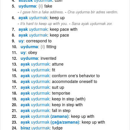
uydurma
{i}
fake
-
I gave him a fake address.
Ona uydurma bir adres verdim.
ayak
uydurmak
keep up
-
It's hard to keep up with you.
Sana ayak uydurmak zor.
ayak
uydurmak
keep pace with
ayak
uydurmak
keep pace
uy
correspond to
uydurma
{i}
fitting
uy
obey
uydurma
invented
ayak
uydurmak
attune
ayak
uydurmak
fit
ayak
uydurmak
conform one's behavior to
ayak
uydurmak
accommodate oneself to
ayak
uydurmak
suit up
ayak
uydurmak
temporise
ayak
uydurmak
keep in step (with)
ayak
uydurmak
keep in step with
ayak
uydurmak
fall in step
ayak
uydurmak
(zamana)
keep up with
ayak
uydurmak
(çağa/zamana)
keep up with
biraz
uydurmak
fudge