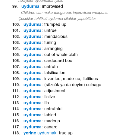
hikayeler uydurmada iyidir.
uydurma
improvised
-
Children can make dangerous improvised weapons.
Çocuklar tehlikeli uydurma silahlar yapabilirler.
uydurma
trumped up
uydurma
untrue
uydurma
mendacious
uydurma
tuning
uydurma
arranging
uydurma
out of whole cloth
uydurma
cardboard box
uydurma
untruth
uydurma
falsification
uydurma
invented, made-up, fictitious
uydurma
(sözcük ya da deyim) coinage
uydurma
adjustment
uydurma
fictive
uydurma
fib
uydurma
untruthful
uydurma
fabled
uydurma
madeup
uydurma
canard
yerine
uydurmak
true up