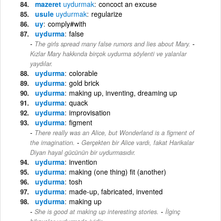
mazeret
uydurmak
concoct an excuse
usule
uydurmak
regularize
uy
comply#with
uydurma
false
-
The girls spread many false rumors and lies about Mary.
Kızlar Mary hakkında birçok uydurma söylenti ve yalanlar
yaydılar.
uydurma
colorable
uydurma
gold brick
uydurma
making up, inventing, dreaming up
uydurma
quack
uydurma
improvisation
uydurma
figment
There really was an Alice, but Wonderland is a figment of
-
the imagination.
Gerçekten bir Alice vardı, fakat Harikalar
Diyarı hayal gücünün bir uydurmasıdır.
uydurma
invention
uydurma
making (one thing) fit (another)
uydurma
tosh
uydurma
made-up, fabricated, invented
uydurma
making up
-
She is good at making up interesting stories.
İlginç