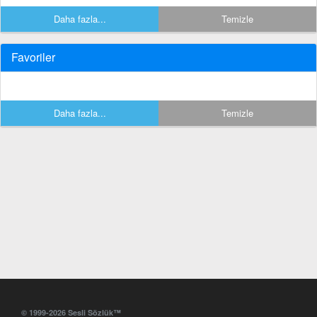
Daha fazla...
Temizle
Favoriler
Daha fazla...
Temizle
© 1999-2026 Sesli Sözlük™