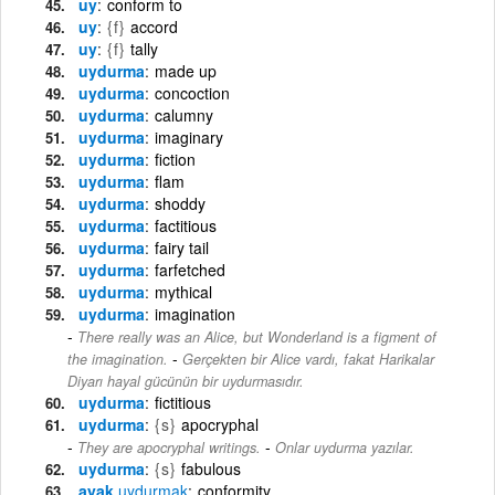
uy
conform to
uy
{f}
accord
uy
{f}
tally
uydurma
made up
uydurma
concoction
uydurma
calumny
uydurma
imaginary
uydurma
fiction
uydurma
flam
uydurma
shoddy
uydurma
factitious
uydurma
fairy tail
uydurma
farfetched
uydurma
mythical
uydurma
imagination
There really was an Alice, but Wonderland is a figment of
-
the imagination.
Gerçekten bir Alice vardı, fakat Harikalar
Diyarı hayal gücünün bir uydurmasıdır.
uydurma
fictitious
uydurma
{s}
apocryphal
-
They are apocryphal writings.
Onlar uydurma yazılar.
uydurma
{s}
fabulous
ayak
uydurmak
conformity