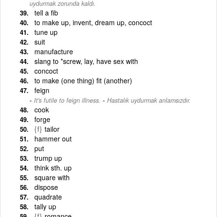
uydurmak zorunda kaldı.
tell a fib
to make up, invent, dream up, concoct
tune up
suit
manufacture
slang to *screw, lay, have sex with
concoct
to make (one thing) fit (another)
feign
-
It's futile to feign illness.
Hastalık uydurmak anlamsızdır.
cook
forge
{f}
tailor
hammer out
put
trump up
think sth. up
square with
dispose
quadrate
tally up
{f}
romance