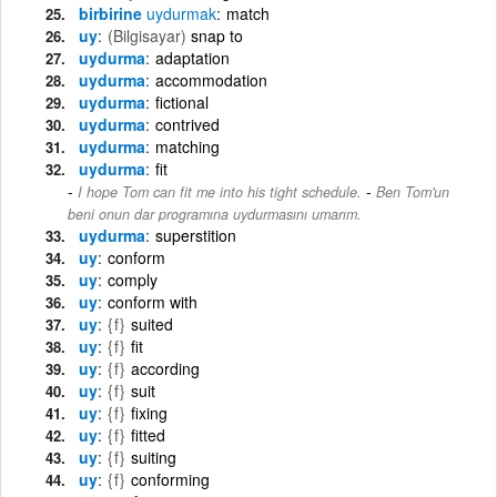
birbirine
uydurmak
match
uy
(Bilgisayar)
snap to
uydurma
adaptation
uydurma
accommodation
uydurma
fictional
uydurma
contrived
uydurma
matching
uydurma
fit
-
I hope Tom can fit me into his tight schedule.
Ben Tom'un
beni onun dar programına uydurmasını umarım.
uydurma
superstition
uy
conform
uy
comply
uy
conform with
uy
{f}
suited
uy
{f}
fit
uy
{f}
according
uy
{f}
suit
uy
{f}
fixing
uy
{f}
fitted
uy
{f}
suiting
uy
{f}
conforming