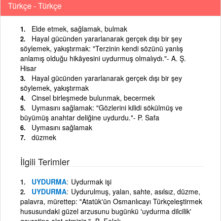
Türkçe - Türkçe
Elde etmek, sağlamak, bulmak
Hayal gücünden yararlanarak gerçek dışı bir şey
söylemek, yakıştırmak: "Terzinin kendi sözünü yanlış
anlamış olduğu hikâyesini uydurmuş olmalıydı."- A. Ş.
Hisar
Hayal gücünden yararlanarak gerçek dışı bir şey
söylemek, yakıştırmak
Cinsel birleşmede bulunmak, becermek
Uymasını sağlamak: "Gözlerini kilidi sökülmüş ve
büyümüş anahtar deliğine uydurdu."- P. Safa
Uymasını sağlamak
düzmek
İlgili Terimler
UYDURMA
Uydurmak işi
UYDURMA
Uydurulmuş, yalan, sahte, asılsız, düzme,
palavra, mürettep: "Atatük'ün Osmanlıcayı Türkçeleştirmek
hususundaki güzel arzusunu bugünkü 'uydurma dilcilik'
gayretine alet etmişiz."- B. Felek