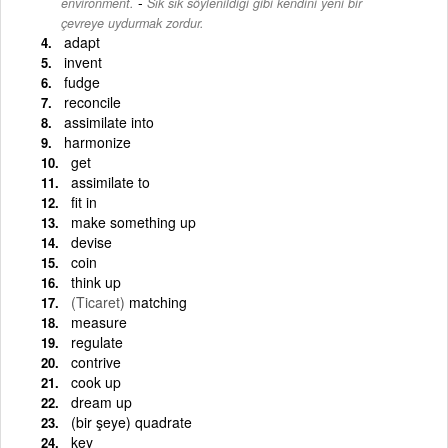
-
environment.
Sık sık söylenildiği gibi kendini yeni bir
çevreye uydurmak zordur.
adapt
invent
fudge
reconcile
assimilate into
harmonize
get
assimilate to
fit in
make something up
devise
coin
think up
(Ticaret)
matching
measure
regulate
contrive
cook up
dream up
(bir şeye) quadrate
key