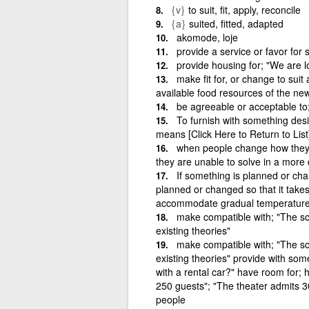
{v}
to suit, fit, apply, reconcile
{a}
suited, fitted, adapted
akomode, loje
provide a service or favor for
provide housing for; "We are l
make fit for, or change to suit
available food resources of the ne
be agreeable or acceptable to
To furnish with something desi
means [Click Here to Return to List
when people change how they 
they are unable to solve in a more
If something is planned or cha
planned or changed so that it takes 
accommodate gradual temperatur
make compatible with; "The sc
existing theories"
make compatible with; "The sc
existing theories" provide with s
with a rental car?" have room for;
250 guests"; "The theater admits 3
people