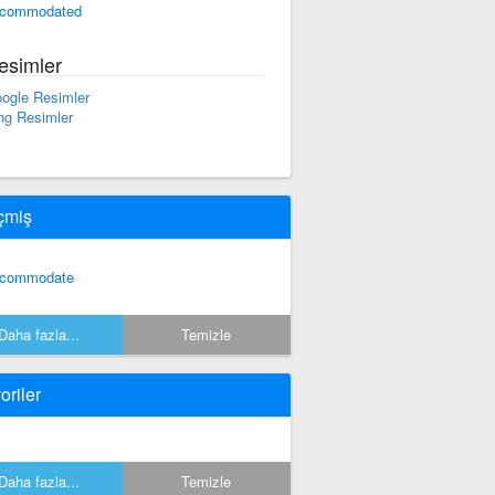
commodated
esimler
ogle Resimler
ng Resimler
çmiş
commodate
Daha fazla...
Temizle
oriler
Daha fazla...
Temizle