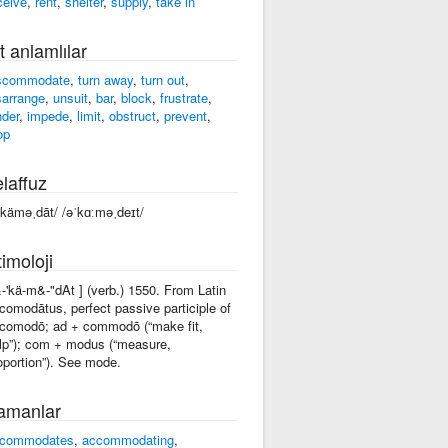
ceive
,
rent
,
shelter
,
supply
,
take in
t anlamlılar
scommodate
,
turn away
,
turn out
,
sarrange
,
unsuit
,
bar
,
block
,
frustrate
,
nder
,
impede
,
limit
,
obstruct
,
prevent
,
op
laffuz
ˈkäməˌdāt/ /əˈkɑːməˌdeɪt/
imoloji
&-'kä-m&-"dAt ] (verb.) 1550. From Latin
comodātus, perfect passive participle of
comodō; ad + commodō (“make fit,
lp”); com + modus (“measure,
oportion”). See mode.
amanlar
commodates
,
accommodating
,