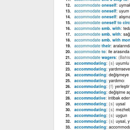
accommodate
oneself
uyma
accommodate
oneself
uyum 
accommodate
oneself
alışm
accommodate
oneself to ci
accommodate
smb. with
ted
accommodate
smb. with
sağ
accommodate
smb. with mo
accommodate
their
aralarınd
accommodate
to
ile arasınd
accommodate
wagers
(Bahis
accommodating
{s}
uyumlu
accommodating
yardımseve
accommodating
değişmeye 
accommodating
yardımcı
accommodating
{f}
yerleştir
accommodating
değişime aç
accommodative
intibak ede
accommodating
{s}
uysal
accommodating
{s}
mezheb
accommodating
{s}
uygun
accommodating
{s}
uysal, 
accommodating
accommodat