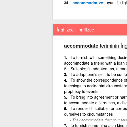
accommodative
uyum ile ilgil
İngilizce - İngilizce
teriminin İng
accommodate
To furnish with something desire
accommodate a friend with a loan o
Suitable; fit; adapted; as, mea
To adapt one's self; to be conf
To show the correspondence of; 
teachings to accidental circumstan
prophecy to events
To bring into agreement or harmo
to accommodate differences, a disp
To render fit, suitable, or cor
ourselves to circumstances
They accommodate their counsels t
to furnish something as a kindn