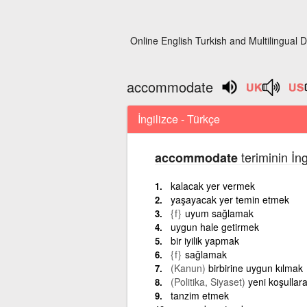
Online English Turkish and Multilingual D
accommodate
İngilizce - Türkçe
teriminin İn
accommodate
kalacak yer vermek
yaşayacak yer temin etmek
{f}
uyum sağlamak
uygun hale getirmek
bir iyilik yapmak
{f}
sağlamak
(Kanun)
birbirine uygun kılmak
(Politika, Siyaset)
yeni koşulla
tanzim etmek