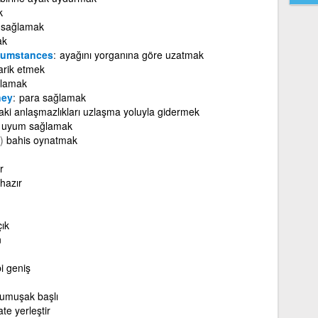
k
sağlamak
ak
rcumstances
ayağını yorganına göre uzatmak
arik etmek
lamak
ney
para sağlamak
aki anlaşmazlıkları uzlaşma yoluyla gidermek
a uyum sağlamak
)
bahis oynatmak
r
hazır
ık
n
i geniş
yumuşak başlı
e yerleştir