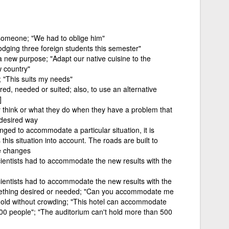
 someone; "We had to oblige him"
odging three foreign students this semester"
 a new purpose; "Adapt our native cuisine to the
w country"
; "This suits my needs"
red, needed or suited; also, to use an alternative
]
think or what they do when they have a problem that
 desired way
nged to accommodate a particular situation, it is
this situation into account. The roads are built to
e changes
ientists had to accommodate the new results with the
ientists had to accommodate the new results with the
omething desired or needed; "Can you accommodate me
 hold without crowding; "This hotel can accommodate
00 people"; "The auditorium can't hold more than 500