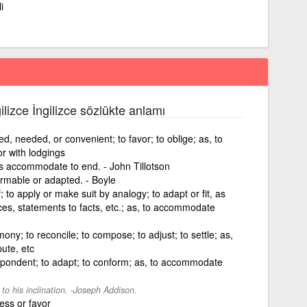
i
ilizce İngilizce sözlükte anlamı
d, needed, or convenient; to favor; to oblige; as, to
r with lodgings
ns accommodate to end. - John Tillotson
ormable or adapted. - Boyle
to apply or make suit by analogy; to adapt or fit, as
ces, statements to facts, etc.; as, to accommodate
ny; to reconcile; to compose; to adjust; to settle; as,
ute, etc
respondent; to adapt; to conform; as, to accommodate
o his inclination. -Joseph Addison.
ess or favor