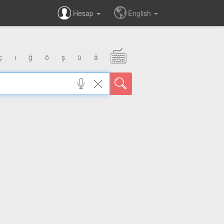
Hesap
English
ç
ı
ğ
ö
ş
ü
â