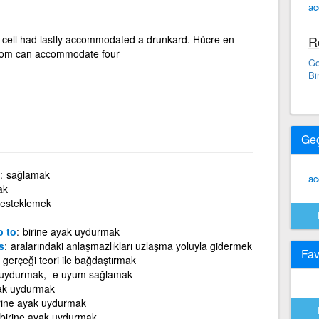
ac
 cell had lastly accommodated a drunkard. Hücre en
R
 room can accommodate four
Go
Bi
Ge
sağlamak
ac
ak
esteklemek
p to
birine ayak uydurmak
s
aralarındaki anlaşmazlıkları uzlaşma yoluyla gidermek
Fav
gerçeği teori ile bağdaştırmak
 uydurmak, -e uyum sağlamak
yak uydurmak
rine ayak uydurmak
birine ayak uydurmak