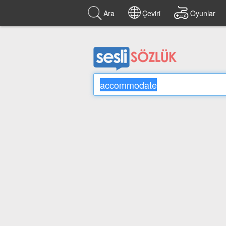
Ara
Çeviri
Oyunlar