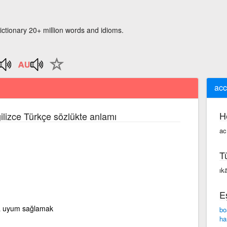
ictionary 20+ million words and idioms.
ac
H
gilizce Türkçe sözlükte anlamı
ac
T
ık
E
ra uyum sağlamak
bo
ha