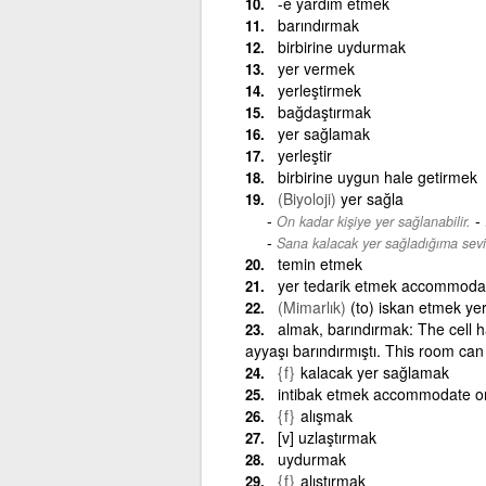
-e yardım etmek
barındırmak
birbirine uydurmak
yer vermek
yerleştirmek
bağdaştırmak
yer sağlamak
yerleştir
birbirine uygun hale getirmek
(Biyoloji)
yer sağla
-
On kadar kişiye yer sağlanabilir.
Sana kalacak yer sağladığıma sev
temin etmek
yer tedarik etmek accommoda
(Mimarlık)
(to) iskan etmek ye
almak, barındırmak: The cell 
ayyaşı barındırmıştı. This room c
{f}
kalacak yer sağlamak
intibak etmek accommodate on
{f}
alışmak
[v] uzlaştırmak
uydurmak
{f}
alıştırmak