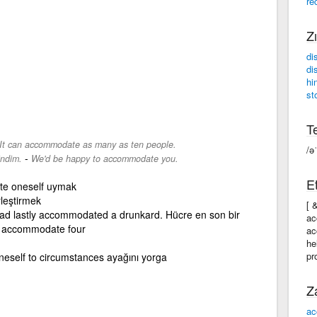
re
Zı
di
di
hi
st
Te
It can accommodate as many as ten people.
/ə
-
indim.
We'd be happy to accommodate you.
Et
te oneself uymak
rleştirmek
[ 
had lastly accommodated a drunkard. Hücre en son bir
ac
an accommodate four
ac
he
pr
eself to circumstances ayağını yorga
Z
ac