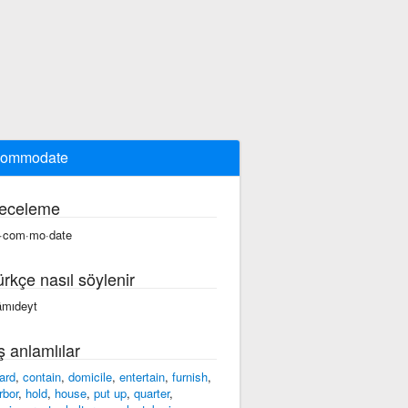
commodate
eceleme
·com·mo·date
ürkçe nasıl söylenir
ämıdeyt
ş anlamlılar
ard
,
contain
,
domicile
,
entertain
,
furnish
,
rbor
,
hold
,
house
,
put up
,
quarter
,