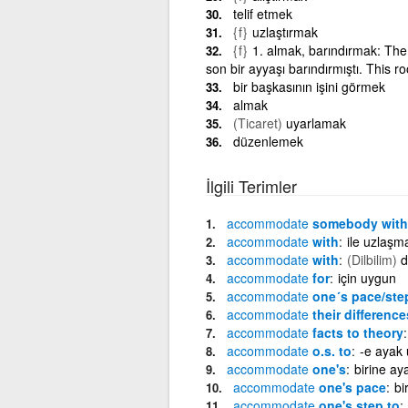
telif etmek
{f}
uzlaştırmak
{f}
1. almak, barındırmak: The
son bir ayyaşı barındırmıştı. This
bir başkasının işini görmek
almak
(Ticaret)
uyarlamak
düzenlemek
İlgili Terimler
accommodate
somebody with
accommodate
with
ile uzlaşm
accommodate
with
(Dilbilim)
d
accommodate
for
için uygun
accommodate
one´s pace/ste
accommodate
their difference
accommodate
facts to theory
accommodate
o.s. to
-e ayak
accommodate
one's
birine a
accommodate
one's pace
bi
accommodate
one's step to