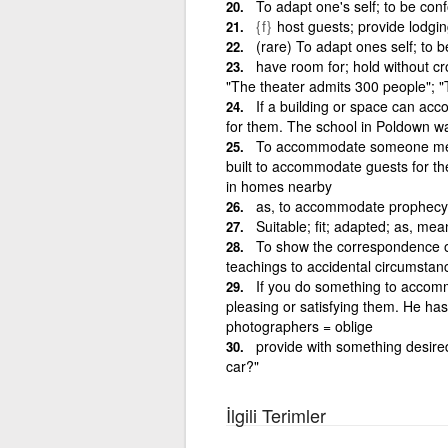
To adapt one's self; to be co
{f}
host guests; provide lodgin
(rare) To adapt ones self; to
have room for; hold without c
"The theater admits 300 people"; "
If a building or space can a
for them. The school in Poldown w
To accommodate someone means 
built to accommodate guests for t
in homes nearby
as, to accommodate prophecy 
Suitable; fit; adapted; as, m
To show the correspondence of;
teachings to accidental circumstanc
If you do something to accom
pleasing or satisfying them. He h
photographers = oblige
provide with something desir
car?"
İlgili Terimler