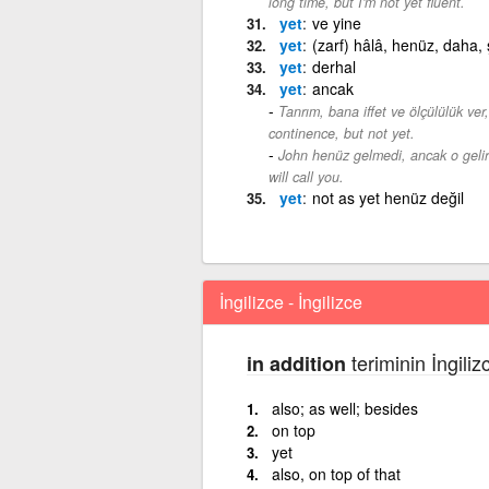
long time, but I'm not yet fluent.
yet
ve yine
yet
(zarf) hâlâ, henüz, daha,
yet
derhal
yet
ancak
Tanrım, bana iffet ve ölçülülük ver
continence, but not yet.
John henüz gelmedi, ancak o gelir
will call you.
yet
not as yet henüz değil
İngilizce - İngilizce
teriminin İngiliz
in addition
also; as well; besides
on top
yet
also, on top of that