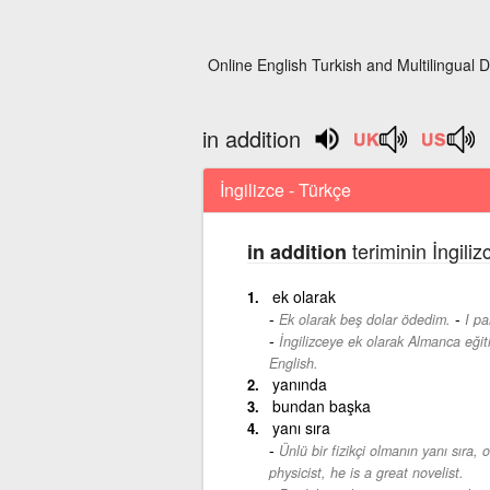
Online English Turkish and Multilingual D
in addition
İngilizce - Türkçe
teriminin İngili
in addition
ek olarak
-
Ek olarak beş dolar ödedim.
I pa
İngilizceye ek olarak Almanca eğit
English.
yanında
bundan başka
yanı sıra
Ünlü bir fizikçi olmanın yanı sıra, 
physicist, he is a great novelist.