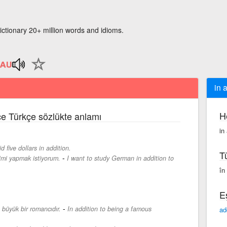
ictionary 20+ million words and idioms.
in 
H
zce Türkçe sözlükte anlamı
in 
id five dollars in addition.
T
-
imi yapmak istiyorum.
I want to study German in addition to
în 
E
-
o büyük bir romancıdır.
In addition to being a famous
ad