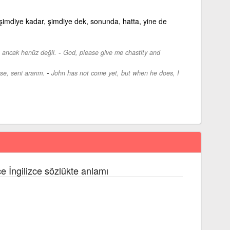
 şimdiye kadar, şimdiye dek, sonunda, hatta, yine de
-
, ancak henüz değil.
God, please give me chastity and
-
se, seni ararım.
John has not come yet, but when he does, I
ce İngilizce sözlükte anlamı