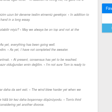
Fav
-
 bizim uzun bir deneme teslim etmemiz gerekiyor.
In addition to
 hand in a long essay.
-
olabilir miyiz?
May we always be on top and not at the
As yet, everything has been going well.
-
edim.
As yet, I have not completed the sweater.
-
rılmalı.
At present, consensus has yet to be reached.
-
azır olduğundan emin değilim.
I'm not sure Tom is ready to
-
r daha da sert esti.
The wind blew harder yet when we
-
ve hâlâ bir kez daha boşanmayı düşünüyordu.
Tom's third
nsidering yet another divorce.