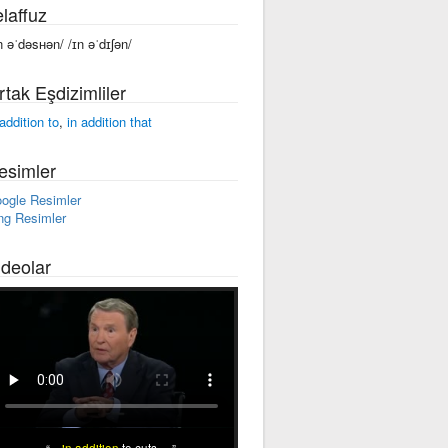
laffuz
n əˈdəsʜən/ /ɪn əˈdɪʃən/
rtak Eşdizimliler
 addition to
,
in addition that
esimler
ogle Resimler
ng Resimler
ideolar