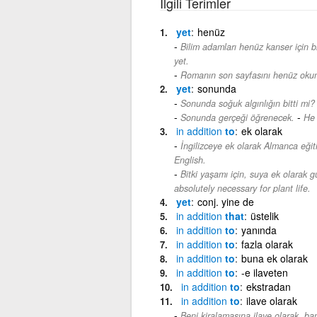
İlgili Terimler
yet
henüz
Bilim adamları henüz kanser için bi
yet.
Romanın son sayfasını henüz oku
yet
sonunda
Sonunda soğuk algınlığın bitti mi?
-
Sonunda gerçeği öğrenecek.
He 
in
addition
to
ek olarak
İngilizceye ek olarak Almanca eğit
English.
Bitki yaşamı için, suya ek olarak gü
absolutely necessary for plant life.
yet
conj. yine de
in
addition
that
üstelik
in
addition
to
yanında
in
addition
to
fazla olarak
in
addition
to
buna ek olarak
in
addition
to
-e ilaveten
in
addition
to
ekstradan
in
addition
to
ilave olarak
Beni kiralamasına ilave olarak, ban