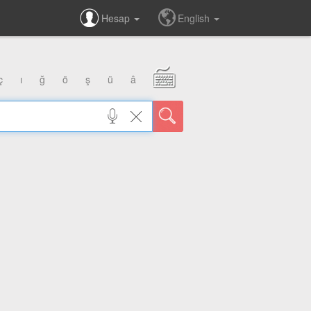
Hesap
English
ç
ı
ğ
ö
ş
ü
â