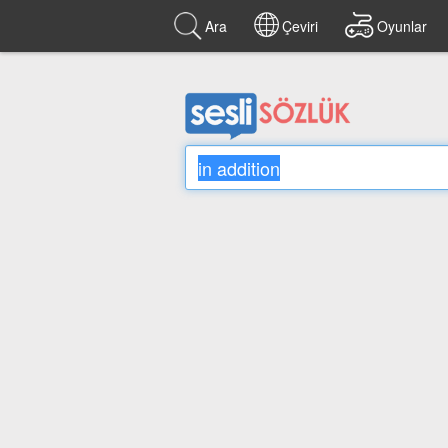
Ara
Çeviri
Oyunlar