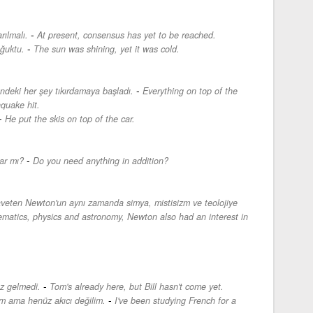
-
rılmalı.
At present, consensus has yet to be reached.
-
ğuktu.
The sun was shining, yet it was cold.
-
eki her şey tıkırdamaya başladı.
Everything on top of the
hquake hit.
-
He put the skis on top of the car.
-
var mı?
Do you need anything in addition?
laveten Newton'un aynı zamanda simya, mistisizm ve teolojiye
ematics, physics and astronomy, Newton also had an interest in
-
z gelmedi.
Tom's already here, but Bill hasn't come yet.
-
m ama henüz akıcı değilim.
I've been studying French for a