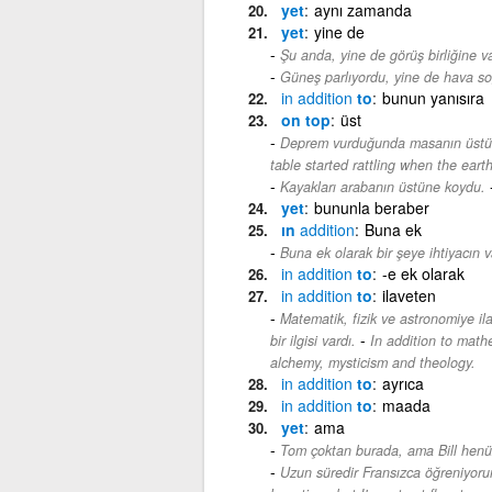
yet
aynı zamanda
yet
yine de
Şu anda, yine de görüş birliğine va
Güneş parlıyordu, yine de hava so
in
addition
to
bunun yanısıra
on top
üst
Deprem vurduğunda masanın üstünd
table started rattling when the eart
Kayakları arabanın üstüne koydu.
yet
bununla beraber
ın
addition
Buna ek
Buna ek olarak bir şeye ihtiyacın 
in
addition
to
-e ek olarak
in
addition
to
ilaveten
Matematik, fizik ve astronomiye i
-
bir ilgisi vardı.
In addition to math
alchemy, mysticism and theology.
in
addition
to
ayrıca
in
addition
to
maada
yet
ama
Tom çoktan burada, ama Bill henü
Uzun süredir Fransızca öğreniyoru