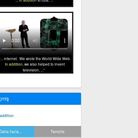
...
in addition
to cuts. ...
... internet. We wrote the World Wide Web.
In addition
, we also helped to invent
television, ...
çmiş
 addition
Daha fazla...
Temizle