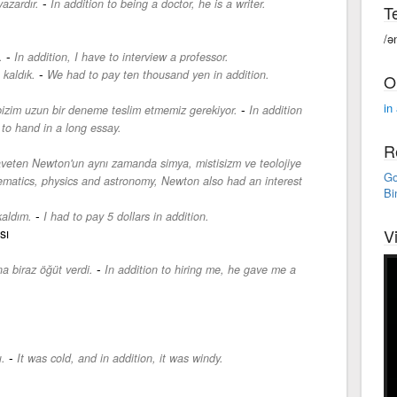
-
yazardır.
In addition to being a doctor, he is a writer.
Te
/ə
-
.
In addition, I have to interview a professor.
-
kaldık.
We had to pay ten thousand yen in addition.
O
in
-
 bizim uzun bir deneme teslim etmemiz gerekiyor.
In addition
 to hand in a long essay.
R
laveten Newton'un aynı zamanda simya, mistisizm ve teolojiye
Go
ematics, physics and astronomy, Newton also had an interest
Bi
-
kaldım.
I had to pay 5 dollars in addition.
sı
V
-
a biraz öğüt verdi.
In addition to hiring me, he gave me a
-
.
It was cold, and in addition, it was windy.