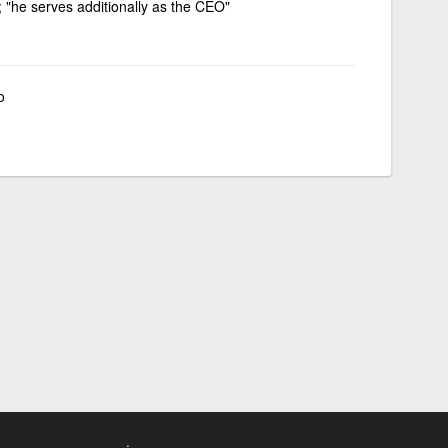
; "he serves additionally as the CEO"
o