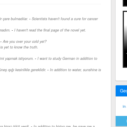
-
r çare bulmadılar.
Scientists haven't found a cure for cancer
-
madım.
I haven't read the final page of the novel yet.
-
Are you over your cold yet?
is yet to know the truth.
-
imi yapmak istiyorum.
I want to study German in addition to
-
neş ışığı kesinlikle gereklidir.
In addition to water, sunshine is
Ge
in
-
a biraz öğüt verdi.
In addition to hiring me, he gave me a