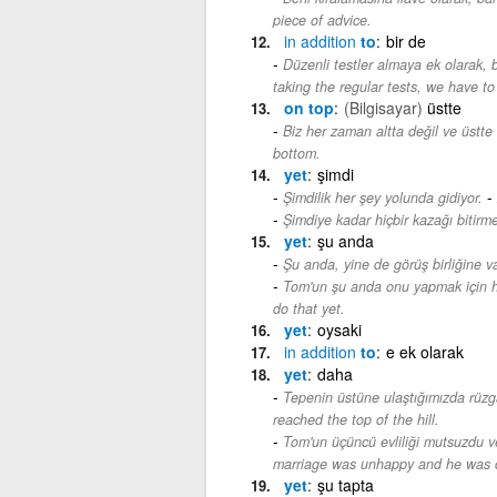
piece of advice.
in
addition
to
bir de
Düzenli testler almaya ek olarak,
taking the regular tests, we have to
on top
(Bilgisayar)
üstte
Biz her zaman altta değil ve üstte 
bottom.
yet
şimdi
-
Şimdilik her şey yolunda gidiyor.
Şimdiye kadar hiçbir kazağı bitirm
yet
şu anda
Şu anda, yine de görüş birliğine va
Tom'un şu anda onu yapmak için h
do that yet.
yet
oysaki
in
addition
to
e ek olarak
yet
daha
Tepenin üstüne ulaştığımızda rüzga
reached the top of the hill.
Tom'un üçüncü evliliği mutsuzdu 
marriage was unhappy and he was co
yet
şu tapta