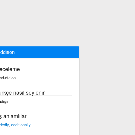
addition
eceleme
ad·di·tion
ürkçe nasıl söylenir
ıdîşın
ş anlamlılar
dedly
,
additionally