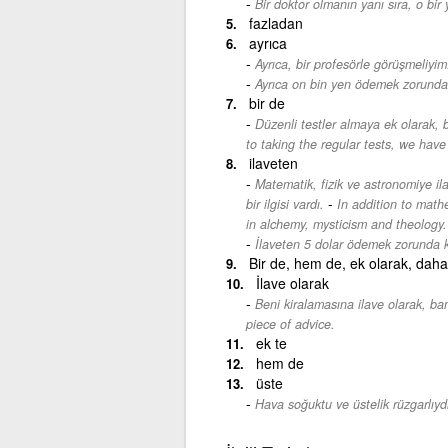
Bir doktor olmanın yanı sıra, o bir 
fazladan
ayrıca
Ayrıca, bir profesörle görüşmeliyim
Ayrıca on bin yen ödemek zorunda 
bir de
Düzenli testler almaya ek olarak,
to taking the regular tests, we have
ilaveten
Matematik, fizik ve astronomiye i
-
bir ilgisi vardı.
In addition to math
in alchemy, mysticism and theology.
İlaveten 5 dolar ödemek zorunda 
Bir de, hem de, ek olarak, daha
İlave olarak
Beni kiralamasına ilave olarak, ban
piece of advice.
ek te
hem de
üste
Hava soğuktu ve üstelik rüzgarlıydı