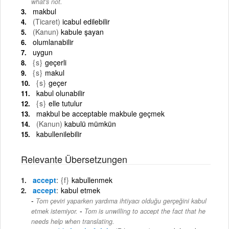
what's not.
makbul
(Ticaret)
icabul edilebilir
(Kanun)
kabule şayan
olumlanabilir
uygun
{s}
geçerli
{s}
makul
{s}
geçer
kabul olunabilir
{s}
elle tutulur
makbul be acceptable makbule geçmek
(Kanun)
kabulü mümkün
kabullenilebilir
Relevante Übersetzungen
accept
{f}
kabullenmek
accept
kabul etmek
Tom çeviri yaparken yardıma ihtiyacı olduğu gerçeğini kabul
-
etmek istemiyor.
Tom is unwilling to accept the fact that he
needs help when translating.