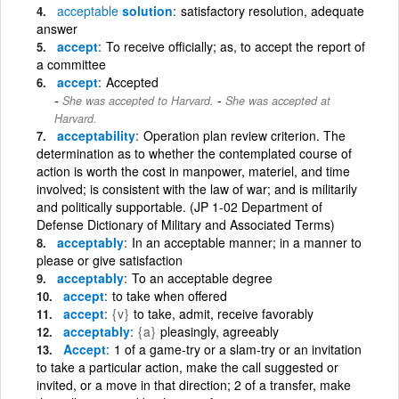
acceptable
solution
satisfactory resolution, adequate
answer
accept
To receive officially; as, to accept the report of
a committee
accept
Accepted
-
She was accepted to Harvard.
She was accepted at
Harvard.
acceptability
Operation plan review criterion. The
determination as to whether the contemplated course of
action is worth the cost in manpower, materiel, and time
involved; is consistent with the law of war; and is militarily
and politically supportable. (JP 1-02 Department of
Defense Dictionary of Military and Associated Terms)
acceptably
In an acceptable manner; in a manner to
please or give satisfaction
acceptably
To an acceptable degree
accept
to take when offered
accept
{v}
to take, admit, receive favorably
acceptably
{a}
pleasingly, agreeably
Accept
1 of a game-try or a slam-try or an invitation
to take a particular action, make the call suggested or
invited, or a move in that direction; 2 of a transfer, make