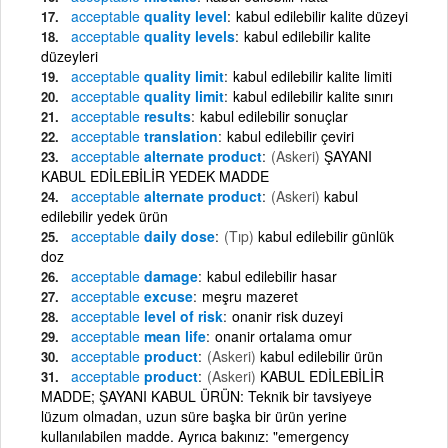
acceptable
quality level
kabul edilebilir kalite düzeyi
acceptable
quality levels
kabul edilebilir kalite
düzeyleri
acceptable
quality limit
kabul edilebilir kalite limiti
acceptable
quality limit
kabul edilebilir kalite sınırı
acceptable
results
kabul edilebilir sonuçlar
acceptable
translation
kabul edilebilir çeviri
acceptable
alternate product
(Askeri)
ŞAYANI
KABUL EDİLEBİLİR YEDEK MADDE
acceptable
alternate product
(Askeri)
kabul
edilebilir yedek ürün
acceptable
daily dose
(Tıp)
kabul edilebilir günlük
doz
acceptable
damage
kabul edilebilir hasar
acceptable
excuse
meşru mazeret
acceptable
level of risk
onanir risk duzeyi
acceptable
mean life
onanir ortalama omur
acceptable
product
(Askeri)
kabul edilebilir ürün
acceptable
product
(Askeri)
KABUL EDİLEBİLİR
MADDE; ŞAYANI KABUL ÜRÜN: Teknik bir tavsiyeye
lüzum olmadan, uzun süre başka bir ürün yerine
kullanılabilen madde. Ayrıca bakınız: "emergency