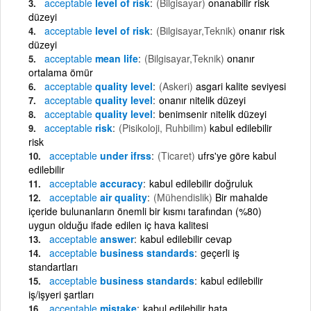
acceptable
level of risk
(Bilgisayar)
onanabilir risk
düzeyi
acceptable
level of risk
(Bilgisayar,Teknik)
onanır risk
düzeyi
acceptable
mean life
(Bilgisayar,Teknik)
onanır
ortalama ömür
acceptable
quality level
(Askeri)
asgari kalite seviyesi
acceptable
quality level
onanır nitelik düzeyi
acceptable
quality level
benimsenir nitelik düzeyi
acceptable
risk
(Pisikoloji, Ruhbilim)
kabul edilebilir
risk
acceptable
under ifrss
(Ticaret)
ufrs'ye göre kabul
edilebilir
acceptable
accuracy
kabul edilebilir doğruluk
acceptable
air quality
(Mühendislik)
Bir mahalde
içeride bulunanların önemli bir kısmı tarafından (%80)
uygun olduğu ifade edilen iç hava kalitesi
acceptable
answer
kabul edilebilir cevap
acceptable
business standards
geçerli iş
standartları
acceptable
business standards
kabul edilebilir
iş/işyeri şartları
acceptable
mistake
kabul edilebilir hata