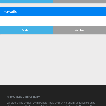
Favoriten
Mehr...
Löschen
© 1999-2026 Sesli Sözlük™
20 dilde online sözlük. 20 milyondan fazla sözcük ve anlamı üç farklı aksanda