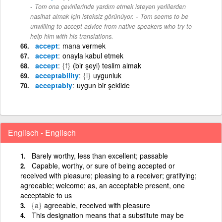
Tom ona çevirilerinde yardım etmek isteyen yerlilerden
-
nasihat almak için isteksiz görünüyor.
Tom seems to be
unwilling to accept advice from native speakers who try to
help him with his translations.
accept
mana vermek
accept
onayla kabul etmek
accept
{f}
(bir şeyi) teslim almak
acceptability
{i}
uygunluk
acceptably
uygun bir şekilde
Englisch - Englisch
Barely worthy, less than excellent; passable
Capable, worthy, or sure of being accepted or
received with pleasure; pleasing to a receiver; gratifying;
agreeable; welcome; as, an acceptable present, one
acceptable to us
{a}
agreeable, received with pleasure
This designation means that a substitute may be