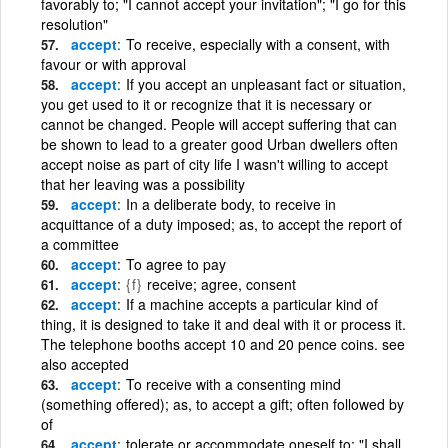
favorably to; "I cannot accept your invitation"; "I go for this
resolution"
accept
To receive, especially with a consent, with
favour or with approval
accept
If you accept an unpleasant fact or situation,
you get used to it or recognize that it is necessary or
cannot be changed. People will accept suffering that can
be shown to lead to a greater good Urban dwellers often
accept noise as part of city life I wasn't willing to accept
that her leaving was a possibility
accept
In a deliberate body, to receive in
acquittance of a duty imposed; as, to accept the report of
a committee
accept
To agree to pay
accept
{f}
receive; agree, consent
accept
If a machine accepts a particular kind of
thing, it is designed to take it and deal with it or process it.
The telephone booths accept 10 and 20 pence coins. see
also accepted
accept
To receive with a consenting mind
(something offered); as, to accept a gift; often followed by
of
accept
tolerate or accommodate oneself to; "I shall