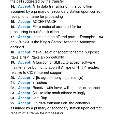
the call suggested by the transfer
Accept
Â In data transmission, the condition
assumed by a primary or secondary station upon correct
receipt of a frame for processing
Accept
ACCEPTANCE
Accept
Fibre material accepted for further
processing in pulp/stock cleaning
Accept
to take e g an offered pawn - Example: 1 e4
e5 2 f4 exf4 is the King's Gambit Accepted Antonym:
declined
Accept
make use of or accept for some purpose;
"take a risk"; "take an opportunity"
Accept
A function of SMP/E to accept software
maintenance but not to apply it A type of HTTP header,
relative to CICS Internet support
Accept
vi [to agree] menyetujui (setuju)
Accept
> jieshou
Accept
Receive with favor, willingness, or consent
Accept
(v) - to take smth offered willingly
Accept
Jom Rap
Accept
In data transmission, the condition
assumed by a primary or secondary station upon correct
receipt of a frame for processing