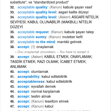
substitute", ve "standardized product"
acceptable
quality
(Kanun)
kabule şayan vasıf
acceptable
quality level
asgari kalite düzeyi
acceptable
quality level
(Askeri)
ASGARİ NİTELİK
SEVİYESİ; KABUL OLUNABİLİR (MAKBUL) NİTELİK
DÜZEYİ
acceptable
request
(Kanun)
kabule şayan talep
acceptable
surety
(Kanun)
muteber kefil
acceptable
to the mind
mantıklı gelmek
accept
{f}
onaylamak
-
Onu onaylamak zorundasın.
You have to accept it.
accept
(Askeri)
KABUL ETMEK; ONAYLAMAK;
TASDİK ETMEK; RAZI OLMAK; İCABET ETMEK;
ANLAMAK
accept
olumlamak
acceptability
kabul edilebilirlik
acceptableness
kabul edilebilirlik
accept
eyvallah demek
accept
normal karşılamak
accept
teslim almak
accept
(Kanun)
tesellüm etmek
accept
(Kanun)
kabul
-