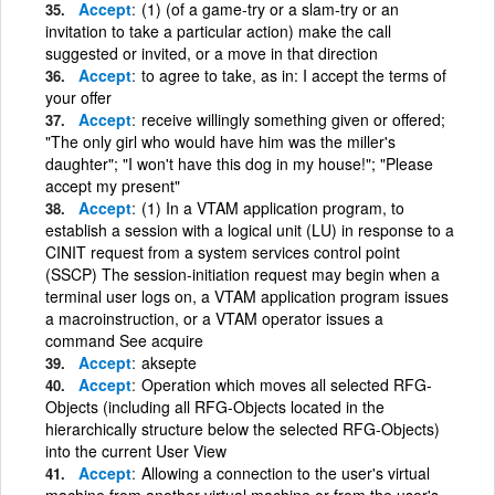
Accept
(1) (of a game-try or a slam-try or an
invitation to take a particular action) make the call
suggested or invited, or a move in that direction
Accept
to agree to take, as in: I accept the terms of
your offer
Accept
receive willingly something given or offered;
"The only girl who would have him was the miller's
daughter"; "I won't have this dog in my house!"; "Please
accept my present"
Accept
(1) In a VTAM application program, to
establish a session with a logical unit (LU) in response to a
CINIT request from a system services control point
(SSCP) The session-initiation request may begin when a
terminal user logs on, a VTAM application program issues
a macroinstruction, or a VTAM operator issues a
command See acquire
Accept
aksepte
Accept
Operation which moves all selected RFG-
Objects (including all RFG-Objects located in the
hierarchically structure below the selected RFG-Objects)
into the current User View
Accept
Allowing a connection to the user's virtual
machine from another virtual machine or from the user's