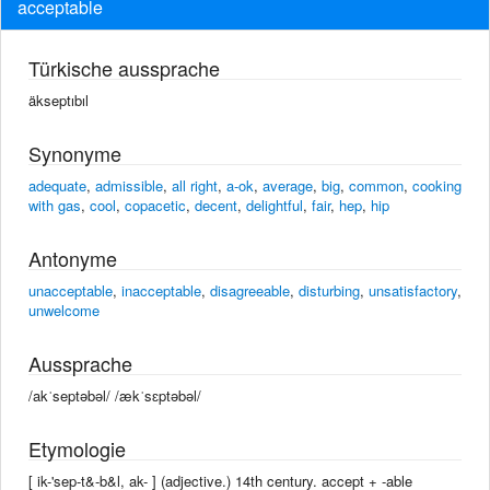
acceptable
Türkische aussprache
äkseptıbıl
Synonyme
adequate
,
admissible
,
all right
,
a-ok
,
average
,
big
,
common
,
cooking
with gas
,
cool
,
copacetic
,
decent
,
delightful
,
fair
,
hep
,
hip
Antonyme
unacceptable
,
inacceptable
,
disagreeable
,
disturbing
,
unsatisfactory
,
unwelcome
Aussprache
/akˈseptəbəl/ /ækˈsɛptəbəl/
Etymologie
[ ik-'sep-t&-b&l, ak- ] (adjective.) 14th century. accept +‎ -able