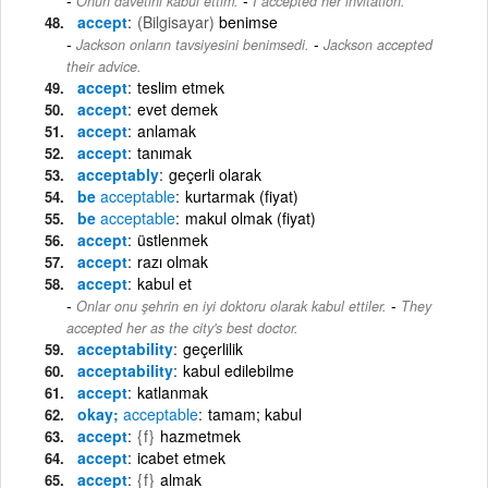
Onun davetini kabul ettim.
I accepted her invitation.
accept
(Bilgisayar)
benimse
-
Jackson onların tavsiyesini benimsedi.
Jackson accepted
their advice.
accept
teslim etmek
accept
evet demek
accept
anlamak
accept
tanımak
acceptably
geçerli olarak
be
acceptable
kurtarmak (fiyat)
be
acceptable
makul olmak (fiyat)
accept
üstlenmek
accept
razı olmak
accept
kabul et
-
Onlar onu şehrin en iyi doktoru olarak kabul ettiler.
They
accepted her as the city's best doctor.
acceptability
geçerlilik
acceptability
kabul edilebilme
accept
katlanmak
okay;
acceptable
tamam; kabul
accept
{f}
hazmetmek
accept
icabet etmek
accept
{f}
almak