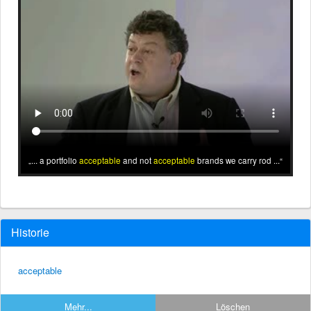
... a portfolio
acceptable
and not
acceptable
brands we carry rod ...
Historie
acceptable
Mehr...
Löschen