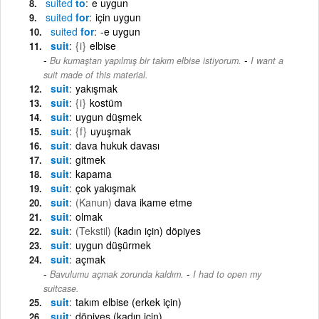
suited
to
e uygun
suited
for
için uygun
suited
for
-e uygun
suit
{i}
elbise
-
Bu kumaştan yapılmış bir takım elbise istiyorum.
I want a
suit made of this material.
suit
yakışmak
suit
{i}
kostüm
suit
uygun düşmek
suit
{f}
uyuşmak
suit
dava hukuk davası
suit
gitmek
suit
kapama
suit
çok yakışmak
suit
(Kanun)
dava ikame etme
suit
olmak
suit
(Tekstil)
(kadın için) döpiyes
suit
uygun düşürmek
suit
açmak
-
Bavulumu açmak zorunda kaldım.
I had to open my
suitcase.
suit
takım elbise (erkek için)
suit
döpiyes (kadın için)