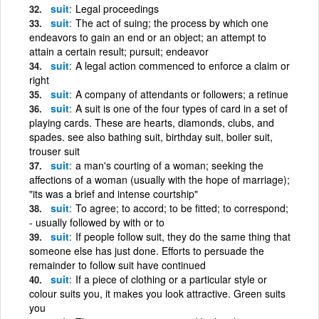
suit
Legal proceedings
suit
The act of suing; the process by which one
endeavors to gain an end or an object; an attempt to
attain a certain result; pursuit; endeavor
suit
A legal action commenced to enforce a claim or
right
suit
A company of attendants or followers; a retinue
suit
A suit is one of the four types of card in a set of
playing cards. These are hearts, diamonds, clubs, and
spades. see also bathing suit, birthday suit, boiler suit,
trouser suit
suit
a man's courting of a woman; seeking the
affections of a woman (usually with the hope of marriage);
"its was a brief and intense courtship"
suit
To agree; to accord; to be fitted; to correspond;
- usually followed by with or to
suit
If people follow suit, they do the same thing that
someone else has just done. Efforts to persuade the
remainder to follow suit have continued
suit
If a piece of clothing or a particular style or
colour suits you, it makes you look attractive. Green suits
you