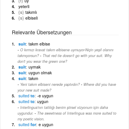
{f}
uy
yeterli
{s}
takımlı
{s}
elbiseli
Relevante Übersetzungen
suit
takım elbise
O kırmızı kravat takım elbisene uymuyor-Niçin yeşil olanını
-
takmıyorsun?
That red tie doesn't go with your suit. Why
don't you wear the green one?
suit
uymak
suit
uygun olmak
suit
takım
-
Yeni takım elbiseni nerede yaptırdın?
Where did you have
your new suit made?
suited
to
-e uygun
suited
to
uygun
Interlingua'nın tatlılığı benim şiirsel vizyonum için daha
-
uygundur.
The sweetness of Interlingua was more suited to
my poetic vision.
suited
for
e uygun