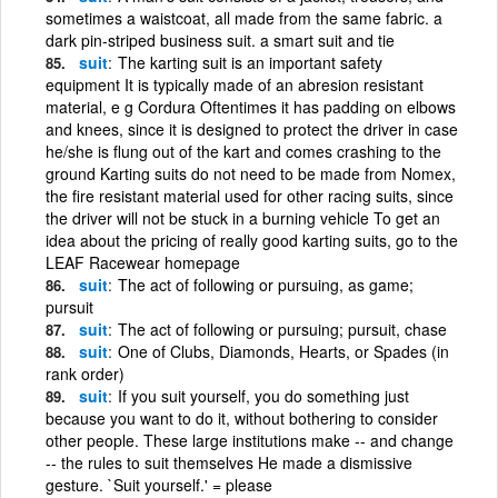
sometimes a waistcoat, all made from the same fabric. a
dark pin-striped business suit. a smart suit and tie
suit
The karting suit is an important safety
equipment It is typically made of an abresion resistant
material, e g Cordura Oftentimes it has padding on elbows
and knees, since it is designed to protect the driver in case
he/she is flung out of the kart and comes crashing to the
ground Karting suits do not need to be made from Nomex,
the fire resistant material used for other racing suits, since
the driver will not be stuck in a burning vehicle To get an
idea about the pricing of really good karting suits, go to the
LEAF Racewear homepage
suit
The act of following or pursuing, as game;
pursuit
suit
The act of following or pursuing; pursuit, chase
suit
One of Clubs, Diamonds, Hearts, or Spades (in
rank order)
suit
If you suit yourself, you do something just
because you want to do it, without bothering to consider
other people. These large institutions make -- and change
-- the rules to suit themselves He made a dismissive
gesture. `Suit yourself.' = please