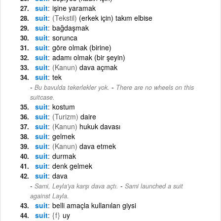
suit
işine yaramak
suit
(Tekstil)
(erkek için) takım elbise
suit
bağdaşmak
suit
sorunca
suit
göre olmak (birine)
suit
adamı olmak (bir şeyin)
suit
(Kanun)
dava açmak
suit
tek
-
Bu bavulda tekerlekler yok.
There are no wheels on this
suitcase.
suit
kostum
suit
(Turizm)
daire
suit
(Kanun)
hukuk davası
suit
gelmek
suit
(Kanun)
dava etmek
suit
durmak
suit
denk gelmek
suit
dava
-
Sami, Leyla'ya karşı dava açtı.
Sami launched a suit
against Layla.
suit
belli amaçla kullanılan giysi
suit
{f}
uy