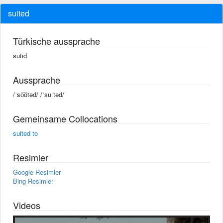
suited
Türkische aussprache
sutıd
Aussprache
/ˈso͞otəd/ /ˈsuːtəd/
Gemeinsame Collocations
suited to
Resimler
Google Resimler
Bing Resimler
Videos