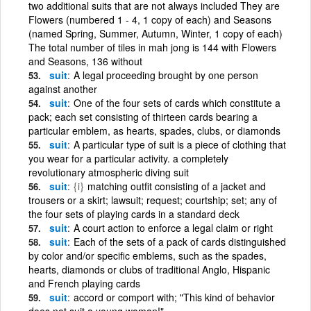
two additional suits that are not always included They are
Flowers (numbered 1 - 4, 1 copy of each) and Seasons
(named Spring, Summer, Autumn, Winter, 1 copy of each)
The total number of tiles in mah jong is 144 with Flowers
and Seasons, 136 without
suit
A legal proceeding brought by one person
against another
suit
One of the four sets of cards which constitute a
pack; each set consisting of thirteen cards bearing a
particular emblem, as hearts, spades, clubs, or diamonds
suit
A particular type of suit is a piece of clothing that
you wear for a particular activity. a completely
revolutionary atmospheric diving suit
suit
{i}
matching outfit consisting of a jacket and
trousers or a skirt; lawsuit; request; courtship; set; any of
the four sets of playing cards in a standard deck
suit
A court action to enforce a legal claim or right
suit
Each of the sets of a pack of cards distinguished
by color and/or specific emblems, such as the spades,
hearts, diamonds or clubs of traditional Anglo, Hispanic
and French playing cards
suit
accord or comport with; "This kind of behavior
does not suit a young woman!"