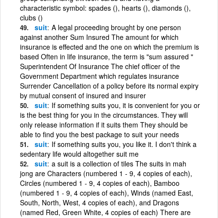
characteristic symbol: spades (), hearts (), diamonds (),
clubs ()
suit
A legal proceeding brought by one person
against another Sum Insured The amount for which
insurance is effected and the one on which the premium is
based Often in life insurance, the term is "sum assured "
Superintendent Of Insurance The chief officer of the
Government Department which regulates insurance
Surrender Cancellation of a policy before its normal expiry
by mutual consent of insured and insurer
suit
If something suits you, it is convenient for you or
is the best thing for you in the circumstances. They will
only release information if it suits them They should be
able to find you the best package to suit your needs
suit
If something suits you, you like it. I don't think a
sedentary life would altogether suit me
suit
a suit is a collection of tiles The suits in mah
jong are Characters (numbered 1 - 9, 4 copies of each),
Circles (numbered 1 - 9, 4 copies of each), Bamboo
(numbered 1 - 9, 4 copies of each), Winds (named East,
South, North, West, 4 copies of each), and Dragons
(named Red, Green White, 4 copies of each) There are