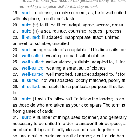
Be sure to keep your nose to the grindstone today; the suits
are making a surprise visit to this department.
suit
To please; to make content; as, he is well suited
with his place; to suit one’s taste
suit
{v}
to fit, be fitted, adapt, agree, accord, dress
suit
{n}
a set, retinue, courtship, request, process
ill-
suited
Ill-adapted, inappropriate, inapt, unfitted,
unmeet, unsuitable, unsuited
suit
be agreeable or acceptable; "This time suits me
well
suited
wearing a smart suit of clothes
well
suited
well-matched, suitable; adapted to, fit for
well-
suited
wearing a smart suit of clothes
well-
suited
well-matched, suitable; adapted to, fit for
ill
suited
not well adapted, poorly matched, poorly fit
ill-
suited
not useful for a particular purpose ill-suited
to
suit
(1 syl ) To follow suit To follow the leader; to do
as those do who are taken as your exemplars The term is
from games of cards
suit
A number of things used together, and generally
necessary to be united in order to answer their purpose; a
number of things ordinarily classed or used together; a
set; as, a suit of curtains; a suit of armor; a suit of clothes