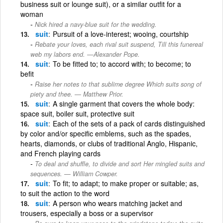
business suit or lounge suit), or a similar outfit for a
woman
Nick hired a navy-blue suit for the wedding.
suit
Pursuit of a love-interest; wooing, courtship
Rebate your loves, each rival suit suspend, Till this funereal
web my labors end. —Alexander Pope.
suit
To be fitted to; to accord with; to become; to
befit
Raise her notes to that sublime degree Which suits song of
piety and thee. — Matthew Prior.
suit
A single garment that covers the whole body:
space suit, boiler suit, protective suit
suit
Each of the sets of a pack of cards distinguished
by color and/or specific emblems, such as the spades,
hearts, diamonds, or clubs of traditional Anglo, Hispanic,
and French playing cards
To deal and shuffle, to divide and sort Her mingled suits and
sequences. — William Cowper.
suit
To fit; to adapt; to make proper or suitable; as,
to suit the action to the word
suit
A person who wears matching jacket and
trousers, especially a boss or a supervisor