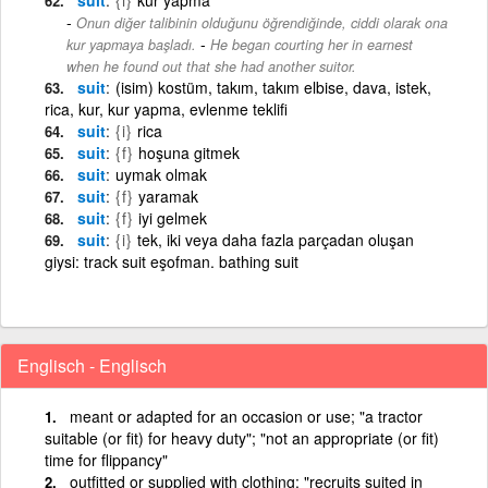
Onun diğer talibinin olduğunu öğrendiğinde, ciddi olarak ona
-
kur yapmaya başladı.
He began courting her in earnest
when he found out that she had another suitor.
suit
(isim) kostüm, takım, takım elbise, dava, istek,
rica, kur, kur yapma, evlenme teklifi
suit
{i}
rica
suit
{f}
hoşuna gitmek
suit
uymak olmak
suit
{f}
yaramak
suit
{f}
iyi gelmek
suit
{i}
tek, iki veya daha fazla parçadan oluşan
giysi: track suit eşofman. bathing suit
Englisch - Englisch
meant or adapted for an occasion or use; "a tractor
suitable (or fit) for heavy duty"; "not an appropriate (or fit)
time for flippancy"
outfitted or supplied with clothing; "recruits suited in