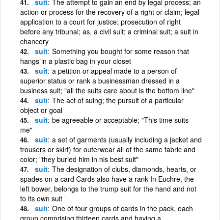
suit
The attempt to gain an end by legal process; an
action or process for the recovery of a right or claim; legal
application to a court for justice; prosecution of right
before any tribunal; as, a civil suit; a criminal suit; a suit in
chancery
suit
Something you bought for some reason that
hangs in a plastic bag in your closet
suit
a petition or appeal made to a person of
superior status or rank a businessman dressed in a
business suit; "all the suits care about is the bottom line"
suit
The act of suing; the pursuit of a particular
object or goal
suit
be agreeable or acceptable; "This time suits
me"
suit
a set of garments (usually including a jacket and
trousers or skirt) for outerwear all of the same fabric and
color; "they buried him in his best suit"
suit
The designation of clubs, diamonds, hearts, or
spades on a card Cards also have a rank In Euchre, the
left bower, belongs to the trump suit for the hand and not
to its own suit
suit
One of four groups of cards in the pack, each
group comprising thirteen cards and having a