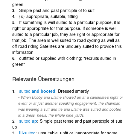
green
Simple past and past participle of to suit
{s}
appropriate, suitable, fitting
If something is well suited to a particular purpose, it is
right or appropriate for that purpose. If someone is well
suited to a particular job, they are right or appropriate for
that job. The area is well suited to road cycling as well as
off-road riding Satellites are uniquely suited to provide this
information
outfitted or supplied with clothing; "recruits suited in
green"
Relevante Übersetzungen
suited
and booted
Dressed smartly
When Bobby and Elaine showed up at a candidate's night or
event or at just another speaking engagement, the chairman
was wearing a suit and tie and Elaine was suited and booted
in a dress, heels, the whole nine yards.
suited
up
Simple past tense and past participle of suit
up
ill-
suited
unsuitable, unfit or inappropriate for some