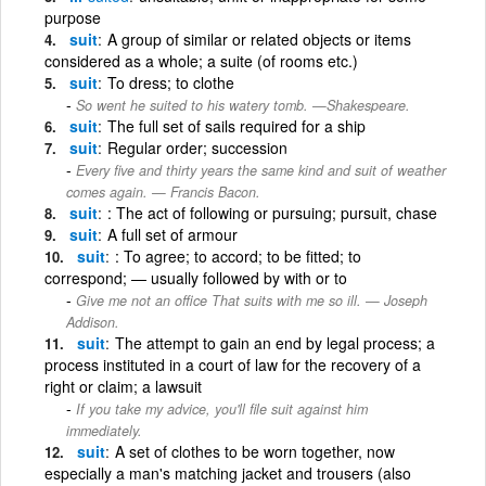
purpose
suit
A group of similar or related objects or items
considered as a whole; a suite (of rooms etc.)
suit
To dress; to clothe
So went he suited to his watery tomb. —Shakespeare.
suit
The full set of sails required for a ship
suit
Regular order; succession
Every five and thirty years the same kind and suit of weather
comes again. — Francis Bacon.
suit
: The act of following or pursuing; pursuit, chase
suit
A full set of armour
suit
: To agree; to accord; to be fitted; to
correspond; — usually followed by with or to
Give me not an office That suits with me so ill. — Joseph
Addison.
suit
The attempt to gain an end by legal process; a
process instituted in a court of law for the recovery of a
right or claim; a lawsuit
If you take my advice, you'll file suit against him
immediately.
suit
A set of clothes to be worn together, now
especially a man's matching jacket and trousers (also