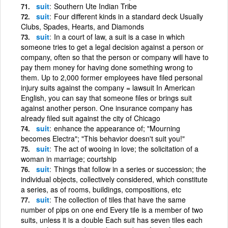
suit
Southern Ute Indian Tribe
suit
Four different kinds in a standard deck Usually
Clubs, Spades, Hearts, and Diamonds
suit
In a court of law, a suit is a case in which
someone tries to get a legal decision against a person or
company, often so that the person or company will have to
pay them money for having done something wrong to
them. Up to 2,000 former employees have filed personal
injury suits against the company = lawsuit In American
English, you can say that someone files or brings suit
against another person. One insurance company has
already filed suit against the city of Chicago
suit
enhance the appearance of; "Mourning
becomes Electra"; "This behavior doesn't suit you!"
suit
The act of wooing in love; the solicitation of a
woman in marriage; courtship
suit
Things that follow in a series or succession; the
individual objects, collectively considered, which constitute
a series, as of rooms, buildings, compositions, etc
suit
The collection of tiles that have the same
number of pips on one end Every tile is a member of two
suits, unless it is a double Each suit has seven tiles each