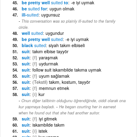
be pretty well
suited
to
-e iyi uymak
be
suited
for
uygun olmak
ill-
suited
uygunsuz
This conversation was so plainly ill-suited to the family
circle.
well
suited
uygundur
be pretty well
suited
-e iyi uymak
black
suited
siyah takım elbiseli
suit
takım elbise tayyör
suit
{f}
yaraşmak
suit
{f}
uydurmak
suit
follow suit iskambilde takıma uymak
suit
{f}
uyum sağlamak
suit
(Tekstil)
takım, kostum, tayyör
suit
{f}
memnun etmek
suit
{i}
kur
Onun diğer talibinin olduğunu öğrendiğinde, ciddi olarak ona
-
kur yapmaya başladı.
He began courting her in earnest
when he found out that she had another suitor.
suit
{f}
iyi gitmek
suit
iskambilde takım
suit
{i}
istek
suit
{i}
kur yapma