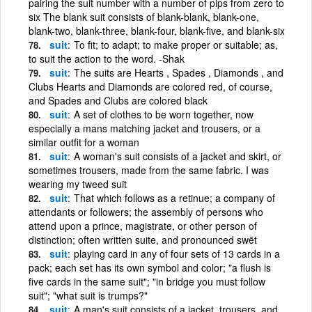
pairing the suit number with a number of pips from zero to
six The blank suit consists of blank-blank, blank-one,
blank-two, blank-three, blank-four, blank-five, and blank-six
suit
To fit; to adapt; to make proper or suitable; as,
to suit the action to the word. -Shak
suit
The suits are Hearts , Spades , Diamonds , and
Clubs Hearts and Diamonds are colored red, of course,
and Spades and Clubs are colored black
suit
A set of clothes to be worn together, now
especially a mans matching jacket and trousers, or a
similar outfit for a woman
suit
A woman's suit consists of a jacket and skirt, or
sometimes trousers, made from the same fabric. I was
wearing my tweed suit
suit
That which follows as a retinue; a company of
attendants or followers; the assembly of persons who
attend upon a prince, magistrate, or other person of
distinction; often written suite, and pronounced swēt
suit
playing card in any of four sets of 13 cards in a
pack; each set has its own symbol and color; "a flush is
five cards in the same suit"; "in bridge you must follow
suit"; "what suit is trumps?"
suit
A man's suit consists of a jacket, trousers, and