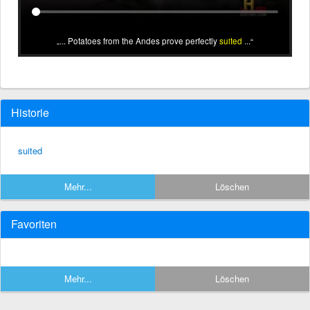
... Potatoes from the Andes prove perfectly
suited
...
Historie
suited
Mehr...
Löschen
Favoriten
Mehr...
Löschen