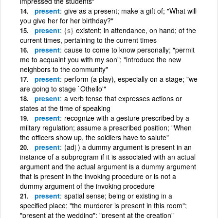
impressed the students"
present
give as a present; make a gift of; "What will
you give her for her birthday?"
present
{s}
existent; in attendance, on hand; of the
current times, pertaining to the current times
present
cause to come to know personally; "permit
me to acquaint you with my son"; "introduce the new
neighbors to the community"
present
perform (a play), especially on a stage; "we
are going to stage `Othello'"
present
a verb tense that expresses actions or
states at the time of speaking
present
recognize with a gesture prescribed by a
miltary regulation; assume a prescribed position; "When
the officers show up, the soldiers have to salute"
present
(adj ) a dummy argument is present in an
instance of a subprogram if it is associated with an actual
argument and the actual argument is a dummy argument
that is present in the invoking procedure or is not a
dummy argument of the invoking procedure
present
spatial sense; being or existing in a
specified place; "the murderer is present in this room";
"present at the wedding"; "present at the creation"