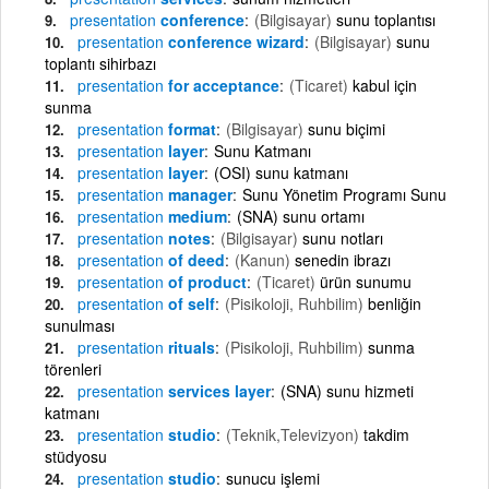
presentation
conference
(Bilgisayar)
sunu toplantısı
presentation
conference wizard
(Bilgisayar)
sunu
toplantı sihirbazı
presentation
for acceptance
(Ticaret)
kabul için
sunma
presentation
format
(Bilgisayar)
sunu biçimi
presentation
layer
Sunu Katmanı
presentation
layer
(OSI) sunu katmanı
presentation
manager
Sunu Yönetim Programı Sunu
presentation
medium
(SNA) sunu ortamı
presentation
notes
(Bilgisayar)
sunu notları
presentation
of deed
(Kanun)
senedin ibrazı
presentation
of product
(Ticaret)
ürün sunumu
presentation
of self
(Pisikoloji, Ruhbilim)
benliğin
sunulması
presentation
rituals
(Pisikoloji, Ruhbilim)
sunma
törenleri
presentation
services layer
(SNA) sunu hizmeti
katmanı
presentation
studio
(Teknik,Televizyon)
takdim
stüdyosu
presentation
studio
sunucu işlemi