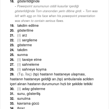
gösterildiğinde
Powerpoint sunumunun ciddi kusurlar içerdiği
-
gösterildiğinde Tom utancından yerin dibine girdi.
Tom was
left with egg on his face when his powerpoint presentation
was shown to contain serious flaws.
takdim edilme
gösterilme
{i}
arz
{i}
sergileme
gösterme
takdim
sunma
{i}
tavsiye etme
{i}
sahneleme
{i}
sahneye koyma
(Tıp, İlaç)
(tıp) hastanın hastaneye ulaşması,
hastanın hastaneye geldiği an.(tıp) ambulansla acilden
içeri alınan hastanın durumunun hızlı bir şekilde tetkiki
{i}
aday gösterme
sunu, gösteriliş
sunulma
kavrama gücü
ibraz