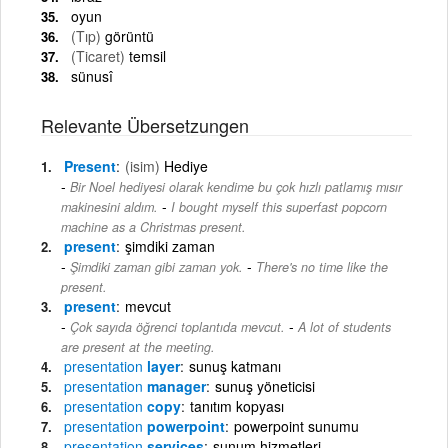
oyun
(Tıp)
görüntü
(Ticaret)
temsil
sünusî
Relevante Übersetzungen
Present
(isim)
Hediye
Bir Noel hediyesi olarak kendime bu çok hızlı patlamış mısır
-
makinesini aldım.
I bought myself this superfast popcorn
machine as a Christmas present.
present
şimdiki zaman
-
Şimdiki zaman gibi zaman yok.
There's no time like the
present.
present
mevcut
-
Çok sayıda öğrenci toplantıda mevcut.
A lot of students
are present at the meeting.
presentation
layer
sunuş katmanı
presentation
manager
sunuş yöneticisi
presentation
copy
tanıtım kopyası
presentation
powerpoint
powerpoint sunumu
presentation
services
sunum hizmetleri