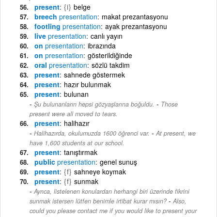
present
{i}
belge
breech
presentation
makat prezantasyonu
footling
presentation
ayak prezantasyonu
live
presentation
canlı yayın
on
presentation
ibrazında
on
presentation
gösterildiğinde
oral
presentation
sözlü takdim
present
sahnede göstermek
present
hazır bulunmak
present
bulunan
-
Şu bulunanların hepsi gözyaşlarına boğuldu.
Those
present were all moved to tears.
present
halihazır
-
Halihazırda, okulumuzda 1600 öğrenci var.
At present, we
have 1,600 students at our school.
present
tanıştırmak
public
presentation
genel sunuş
present
{f}
sahneye koymak
present
{f}
sunmak
Ayrıca, listelenen konulardan herhangi biri üzerinde fikrini
-
sunmak istersen lütfen benimle irtibat kurar mısın?
Also,
could you please contact me if you would like to present your