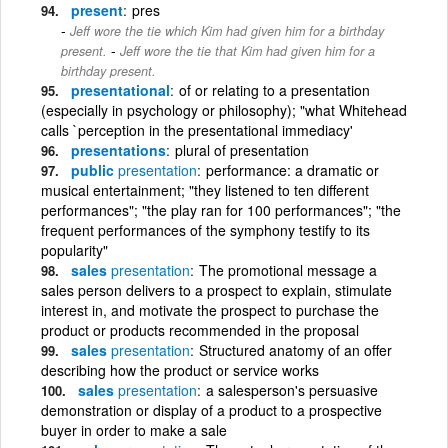
present
pres
Jeff wore the tie which Kim had given him for a birthday
-
present.
Jeff wore the tie that Kim had given him for a
birthday present.
presentational
of or relating to a presentation
(especially in psychology or philosophy); "what Whitehead
calls `perception in the presentational immediacy'
presentations
plural of presentation
public
presentation
performance: a dramatic or
musical entertainment; "they listened to ten different
performances"; "the play ran for 100 performances"; "the
frequent performances of the symphony testify to its
popularity"
sales
presentation
The promotional message a
sales person delivers to a prospect to explain, stimulate
interest in, and motivate the prospect to purchase the
product or products recommended in the proposal
sales
presentation
Structured anatomy of an offer
describing how the product or service works
sales
presentation
a salesperson's persuasive
demonstration or display of a product to a prospective
buyer in order to make a sale