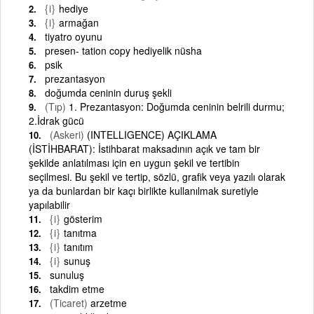
{i}
hediye
{i}
armağan
tiyatro oyunu
presen- tation copy hediyelik nüsha
psik
prezantasyon
doğumda ceninin duruş şekli
(Tıp)
1. Prezantasyon: Doğumda ceninin belrili durmu;
2.İdrak gücü
(Askeri)
(INTELLIGENCE) AÇIKLAMA
(İSTİHBARAT): İstihbarat maksadının açık ve tam bir
şekilde anlatılması için en uygun şekil ve tertibin
seçilmesi. Bu şekil ve tertip, sözlü, grafik veya yazılı olarak
ya da bunlardan bir kaçı birlikte kullanılmak suretiyle
yapılabilir
{i}
gösterim
{i}
tanıtma
{i}
tanıtım
{i}
sunuş
sunuluş
takdim etme
(Ticaret)
arzetme