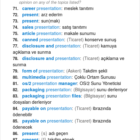
opinion on any of the topics listed?
career
presentation
meslek tanıtımı
present
arz ederim
present
sun(mak)
sales
presentation
satış tanıtımı
article
presentation
makale sunumu
canned
presentation
(Ticaret)
konserve sunuş
disclosure and
presentation
(Ticaret)
kamuya
açıklama ve sunma
disclosure and
presentation
(Ticaret)
açıklama ve
sunma
form of
presentation
(Askeri)
Takdim şekli
multimedia
presentation
Çoklu Ortam Sunusu
os/2
presentation
manager
OS/2 Sunu Yöneticisi
packaging
presentation
(Bilgisayar)
sunu derleniyor
packaging
presentation
files
(Bilgisayar)
sunu
dosyaları derleniyor
payable on
presentation
(Ticaret)
ibrazında
ödenebilir
payable on
presentation
(Ticaret)
ibrazında
ödenecek
present
{s}
adı geçen
present
{f}
takdim etmek