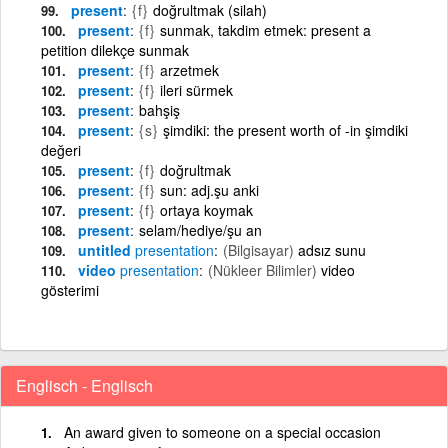
present
{f}
doğrultmak (silah)
present
{f}
sunmak, takdim etmek: present a
petition dilekçe sunmak
present
{f}
arzetmek
present
{f}
ileri sürmek
present
bahşiş
present
{s}
şimdiki: the present worth of -in şimdiki
değeri
present
{f}
doğrultmak
present
{f}
sun: adj.şu anki
present
{f}
ortaya koymak
present
selam/hediye/şu an
untitled
presentation
(Bilgisayar)
adsız sunu
video
presentation
(Nükleer Bilimler)
video
gösterimi
Englisch - Englisch
An award given to someone on a special occasion