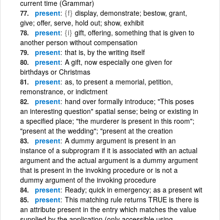
current time (Grammar)
present
{f}
display, demonstrate; bestow, grant,
give; offer, serve, hold out; show, exhibit
present
{i}
gift, offering, something that is given to
another person without compensation
present
that is, by the writing itself
present
A gift, now especially one given for
birthdays or Christmas
present
as, to present a memorial, petition,
remonstrance, or indictment
present
hand over formally introduce; "This poses
an interesting question" spatial sense; being or existing in
a specified place; "the murderer is present in this room";
"present at the wedding"; "present at the creation
present
A dummy argument is present in an
instance of a subprogram if it is associated with an actual
argument and the actual argument is a dummy argument
that is present in the invoking procedure or is not a
dummy argument of the invoking procedure
present
Ready; quick in emergency; as a present wit
present
This matching rule returns TRUE is there is
an attribute present in the entry which matches the value
supplied by the application (only accessible using