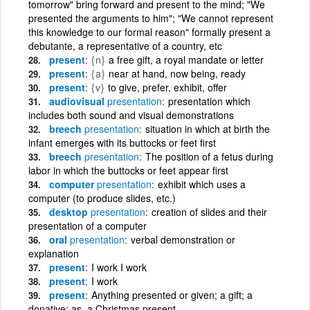
tomorrow" bring forward and present to the mind; "We
presented the arguments to him"; "We cannot represent
this knowledge to our formal reason" formally present a
debutante, a representative of a country, etc
present
{n}
a free gift, a royal mandate or letter
present
{a}
near at hand, now being, ready
present
{v}
to give, prefer, exhibit, offer
audiovisual
presentation
presentation which
includes both sound and visual demonstrations
breech
presentation
situation in which at birth the
infant emerges with its buttocks or feet first
breech
presentation
The position of a fetus during
labor in which the buttocks or feet appear first
computer
presentation
exhibit which uses a
computer (to produce slides, etc.)
desktop
presentation
creation of slides and their
presentation of a computer
oral
presentation
verbal demonstration or
explanation
present
I work I work
present
I work
present
Anything presented or given; a gift; a
donative; as, a Christmas present