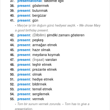
presentational
takdimle ilgili
present
göstermek
present
bulunmak
present
bergüzar
present
gün
-
Mary'ye iyi bir doğum günü hediyesi seçtik.
We chose Mary
a good birthday present.
present
(Dilbilim)
şimdiki zamanı gösteren
present
peşkeş
present
armağan etmek
present
hazır olmak
present
meydana koymak
present
(İnşaat)
varolan
present
teşhir etmek
present
prezante etmek
present
olmak
present
hediye etmek
present
bildirmek
present
temsil etmek
present
sergilemek
present
vermek
-
Tom bir sunum vermek zorunda.
Tom has to give a
presentation.