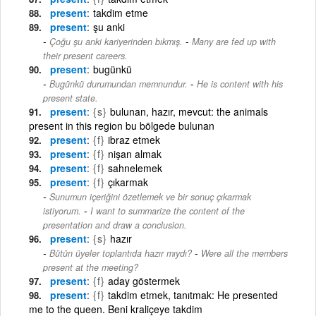
present
takdim etme
present
şu anki
-
Çoğu şu anki kariyerinden bıkmış.
Many are fed up with
their present careers.
present
bugünkü
-
Bugünkü durumundan memnundur.
He is content with his
present state.
present
{s}
bulunan, hazır, mevcut: the animals
present in this region bu bölgede bulunan
present
{f}
ibraz etmek
present
{f}
nişan almak
present
{f}
sahnelemek
present
{f}
çıkarmak
Sunumun içeriğini özetlemek ve bir sonuç çıkarmak
-
istiyorum.
I want to summarize the content of the
presentation and draw a conclusion.
present
{s}
hazır
-
Bütün üyeler toplantıda hazır mıydı?
Were all the members
present at the meeting?
present
{f}
aday göstermek
present
{f}
takdim etmek, tanıtmak: He presented
me to the queen. Beni kraliçeye takdim