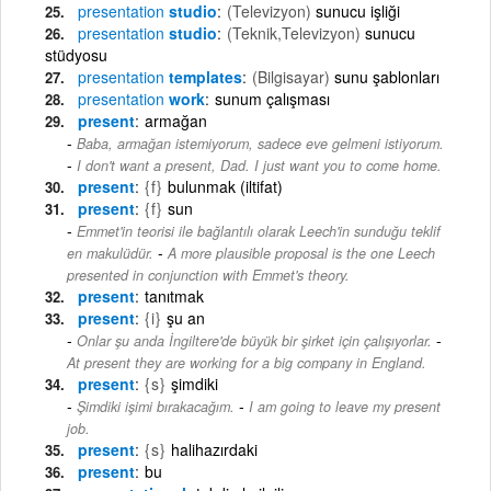
presentation
studio
(Televizyon)
sunucu işliği
presentation
studio
(Teknik,Televizyon)
sunucu
stüdyosu
presentation
templates
(Bilgisayar)
sunu şablonları
presentation
work
sunum çalışması
present
armağan
Baba, armağan istemiyorum, sadece eve gelmeni istiyorum.
-
I don't want a present, Dad. I just want you to come home.
present
{f}
bulunmak (iltifat)
present
{f}
sun
Emmet'in teorisi ile bağlantılı olarak Leech'in sunduğu teklif
-
en makulüdür.
A more plausible proposal is the one Leech
presented in conjunction with Emmet's theory.
present
tanıtmak
present
{i}
şu an
-
Onlar şu anda İngiltere'de büyük bir şirket için çalışıyorlar.
At present they are working for a big company in England.
present
{s}
şimdiki
-
Şimdiki işimi bırakacağım.
I am going to leave my present
job.
present
{s}
halihazırdaki
present
bu