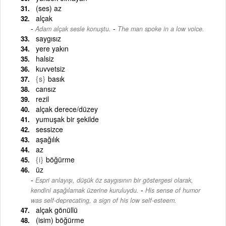
(ses) az
alçak
-
Adam alçak sesle konuştu.
The man spoke in a low voice.
saygısız
yere yakın
halsiz
kuvvetsiz
{s}
basık
cansız
rezil
alçak derece/düzey
yumuşak bir şekilde
sessizce
aşağılık
az
{i}
böğürme
üz
Espri anlayışı, düşük öz saygısının bir göstergesi olarak,
-
kendini aşağılamak üzerine kuruluydu.
His sense of humor
was self-deprecating, a sign of his low self-esteem.
alçak gönüllü
(isim) böğürme