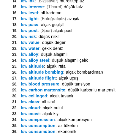
low
ink
(Bilgisayar)
mürekkep az
low
interest
(Ticaret)
düşük faiz
low
level
alt kademe
low
light
(Fotoğrafçılık)
az ışık
low
pass
alçak geçişli
low
post
(Spor)
alçak post
low
risk
düşük riskli
low
value
düşük değer
low
water
çekik deniz
low
alloy
düşük alaşımlı
low
alloy steel
düşük alaşımlı çelik
low
altitude
alçak irtifa
low
altitude bombing
alçak bombardıman
low
altitude flight
alçak uçuş
low
blood pressure
düşük tansiyon
low
carbon martensite
düşük karbonlu martensit
low
ceilinged
alçak tavanlı
low
class
alt sınıf
low
cloud
alçak bulut
low
coast
alçak kıyı
low
compression
alçak kompresyon
low
consumption
az tüketen
low
consumption
ekonomik