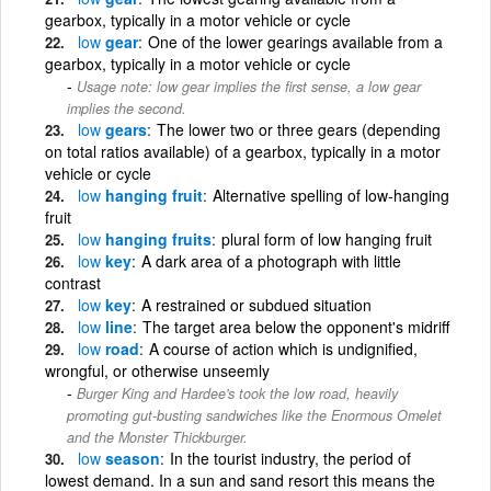
gearbox, typically in a motor vehicle or cycle
low
gear
One of the lower gearings available from a
gearbox, typically in a motor vehicle or cycle
Usage note: low gear implies the first sense, a low gear
implies the second.
low
gears
The lower two or three gears (depending
on total ratios available) of a gearbox, typically in a motor
vehicle or cycle
low
hanging fruit
Alternative spelling of low-hanging
fruit
low
hanging fruits
plural form of low hanging fruit
low
key
A dark area of a photograph with little
contrast
low
key
A restrained or subdued situation
low
line
The target area below the opponent's midriff
low
road
A course of action which is undignified,
wrongful, or otherwise unseemly
Burger King and Hardee's took the low road, heavily
promoting gut-busting sandwiches like the Enormous Omelet
and the Monster Thickburger.
low
season
In the tourist industry, the period of
lowest demand. In a sun and sand resort this means the