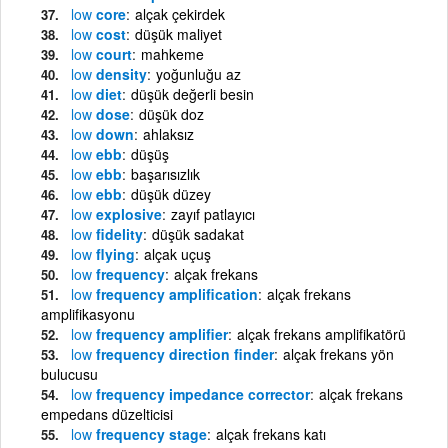
low
core
alçak çekirdek
low
cost
düşük maliyet
low
court
mahkeme
low
density
yoğunluğu az
low
diet
düşük değerli besin
low
dose
düşük doz
low
down
ahlaksız
low
ebb
düşüş
low
ebb
başarısızlık
low
ebb
düşük düzey
low
explosive
zayıf patlayıcı
low
fidelity
düşük sadakat
low
flying
alçak uçuş
low
frequency
alçak frekans
low
frequency amplification
alçak frekans
amplifikasyonu
low
frequency amplifier
alçak frekans amplifikatörü
low
frequency direction finder
alçak frekans yön
bulucusu
low
frequency impedance corrector
alçak frekans
empedans düzelticisi
low
frequency stage
alçak frekans katı