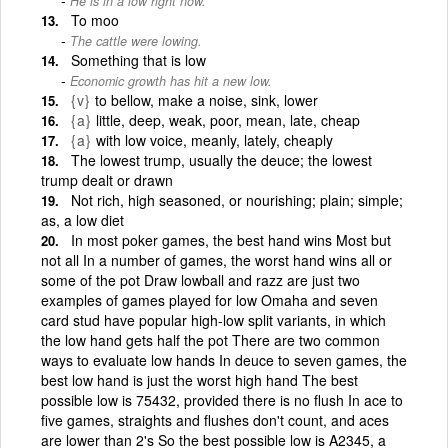
He is in a low right now.
To moo
The cattle were lowing.
Something that is low
Economic growth has hit a new low.
{v}
to bellow, make a noise, sink, lower
{a}
little, deep, weak, poor, mean, late, cheap
{a}
with low voice, meanly, lately, cheaply
The lowest trump, usually the deuce; the lowest
trump dealt or drawn
Not rich, high seasoned, or nourishing; plain; simple;
as, a low diet
In most poker games, the best hand wins Most but
not all In a number of games, the worst hand wins all or
some of the pot Draw lowball and razz are just two
examples of games played for low Omaha and seven
card stud have popular high-low split variants, in which
the low hand gets half the pot There are two common
ways to evaluate low hands In deuce to seven games, the
best low hand is just the worst high hand The best
possible low is 75432, provided there is no flush In ace to
five games, straights and flushes don't count, and aces
are lower than 2's So the best possible low is A2345, a