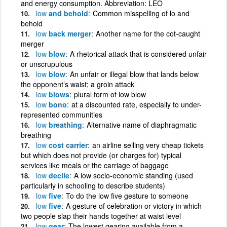
and energy consumption. Abbreviation: LEO
low
and behold
Common misspelling of lo and
behold
low
back merger
Another name for the cot-caught
merger
low
blow
A rhetorical attack that is considered unfair
or unscrupulous
low
blow
An unfair or illegal blow that lands below
the opponent’s waist; a groin attack
low
blows
plural form of low blow
low
bono
at a discounted rate, especially to under-
represented communities
low
breathing
Alternative name of diaphragmatic
breathing
low
cost carrier
an airline selling very cheap tickets
but which does not provide (or charges for) typical
services like meals or the carriage of baggage
low
decile
A low socio-economic standing (used
particularly in schooling to describe students)
low
five
To do the low five gesture to someone
low
five
A gesture of celebration or victory in which
two people slap their hands together at waist level
low
gear
The lowest gearing available from a