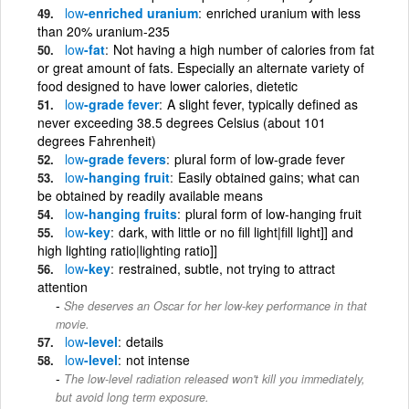
low
-enriched uranium
enriched uranium with less
than 20% uranium-235
low
-fat
Not having a high number of calories from fat
or great amount of fats. Especially an alternate variety of
food designed to have lower calories, dietetic
low
-grade fever
A slight fever, typically defined as
never exceeding 38.5 degrees Celsius (about 101
degrees Fahrenheit)
low
-grade fevers
plural form of low-grade fever
low
-hanging fruit
Easily obtained gains; what can
be obtained by readily available means
low
-hanging fruits
plural form of low-hanging fruit
low
-key
dark, with little or no fill light|fill light]] and
high lighting ratio|lighting ratio]]
low
-key
restrained, subtle, not trying to attract
attention
She deserves an Oscar for her low-key performance in that
movie.
low
-level
details
low
-level
not intense
The low-level radiation released won't kill you immediately,
but avoid long term exposure.