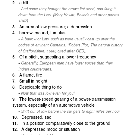
a hill
And some they brought the brown lint-seed, and flung it
down from the Low. (Mary Howitt, Ballads and other poems
1847).
An area of low pressure; a depression
barrow, mound, tumulus
A barrow or Low, such as were usually cast up over the
bodies of eminent Captains. (Robert Plot, The natural history
of Staffordshire, 1686; cited after OED).
Of a pitch, suggesting a lower frequency
Generally, European men have lower voices than their
Indian counterparts.
A flame, fire
Small in height
Despicable thing to do
Now that was low even for you!.
The lowest-speed gearing of a power-transmission
system, especially of an automotive vehicle
Shift out of low before the car gets to eight miles per hour.
Depressed, sad
In a position comparatively close to the ground
A depressed mood or situation