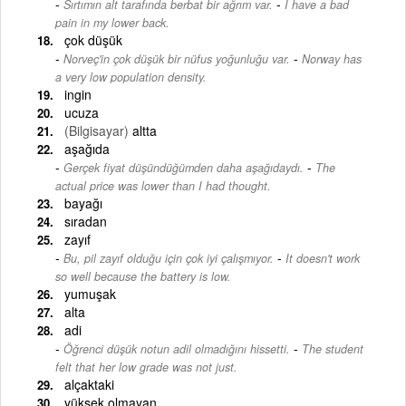
-
Sırtımın alt tarafında berbat bir ağrım var.
I have a bad
pain in my lower back.
çok düşük
-
Norveç'in çok düşük bir nüfus yoğunluğu var.
Norway has
a very low population density.
ingin
ucuza
(Bilgisayar)
altta
aşağıda
-
Gerçek fiyat düşündüğümden daha aşağıdaydı.
The
actual price was lower than I had thought.
bayağı
sıradan
zayıf
-
Bu, pil zayıf olduğu için çok iyi çalışmıyor.
It doesn't work
so well because the battery is low.
yumuşak
alta
adi
-
Öğrenci düşük notun adil olmadığını hissetti.
The student
felt that her low grade was not just.
alçaktaki
yüksek olmayan