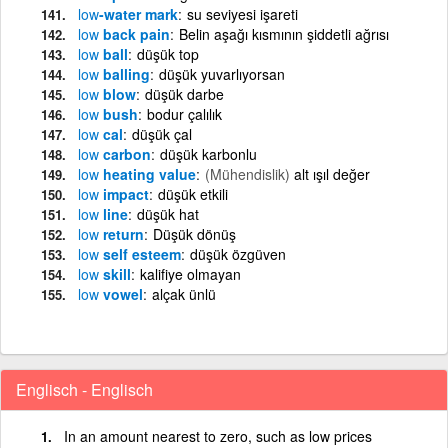
low
-water mark
su seviyesi işareti
low
back pain
Belin aşağı kısmının şiddetli ağrısı
low
ball
düşük top
low
balling
düşük yuvarlıyorsan
low
blow
düşük darbe
low
bush
bodur çalılık
low
cal
düşük çal
low
carbon
düşük karbonlu
low
heating value
(Mühendislik)
alt ışıl değer
low
impact
düşük etkili
low
line
düşük hat
low
return
Düşük dönüş
low
self esteem
düşük özgüven
low
skill
kalifiye olmayan
low
vowel
alçak ünlü
Englisch - Englisch
In an amount nearest to zero, such as low prices