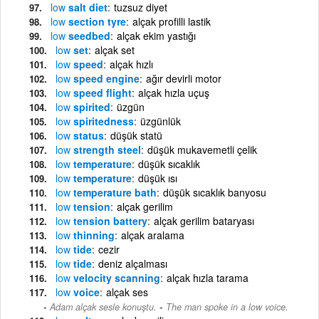
low
salt diet
tuzsuz diyet
low
section tyre
alçak profilli lastik
low
seedbed
alçak ekim yastığı
low
set
alçak set
low
speed
alçak hızlı
low
speed engine
ağır devirli motor
low
speed flight
alçak hızla uçuş
low
spirited
üzgün
low
spiritedness
üzgünlük
low
status
düşük statü
low
strength steel
düşük mukavemetli çelik
low
temperature
düşük sıcaklık
low
temperature
düşük ısı
low
temperature bath
düşük sıcaklık banyosu
low
tension
alçak gerilim
low
tension battery
alçak gerilim bataryası
low
thinning
alçak aralama
low
tide
cezir
low
tide
deniz alçalması
low
velocity scanning
alçak hızla tarama
low
voice
alçak ses
-
Adam alçak sesle konuştu.
The man spoke in a low voice.