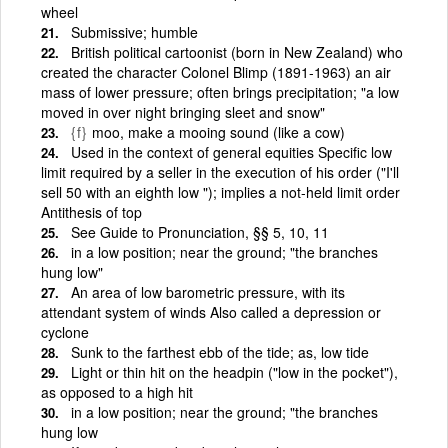
wheel
Submissive; humble
British political cartoonist (born in New Zealand) who
created the character Colonel Blimp (1891-1963) an air
mass of lower pressure; often brings precipitation; "a low
moved in over night bringing sleet and snow"
{f}
moo, make a mooing sound (like a cow)
Used in the context of general equities Specific low
limit required by a seller in the execution of his order ("I'll
sell 50 with an eighth low "); implies a not-held limit order
Antithesis of top
See Guide to Pronunciation, §§ 5, 10, 11
in a low position; near the ground; "the branches
hung low"
An area of low barometric pressure, with its
attendant system of winds Also called a depression or
cyclone
Sunk to the farthest ebb of the tide; as, low tide
Light or thin hit on the headpin ("low in the pocket"),
as opposed to a high hit
in a low position; near the ground; "the branches
hung low