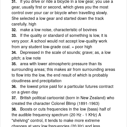
If you drive or ride a bicycle in a low gear, you use a
gear, usually first or second, which gives you the most
control over your car or bicycle when travelling slowly.
She selected a low gear and started down the track
carefully. high
make a low noise, characteristic of bovines
If the quality or standard of something is low, it is
very poor. A school would not accept low-quality work
from any student low-grade coal. = poor high
Depressed in the scale of sounds; grave; as, a low
pitch; a low note
area with lower atmospheric pressure than its
surrounding areas; this makes air from surrounding areas
to flow into the low, the end result of which is probably
cloudiness and precipitation
the lowest price paid for a particular futures contract
on a given day
British political cartoonist (born in New Zealand) who
created the character Colonel Blimp (1891-1963)
Boosts or cuts frequencies in the low (bass) half of
the audible frequency spectrum (20 Hz - 1 KHz) A
"shelving" control, it tends to make more extreme
changes at very low frequencies (20 Hz) and less