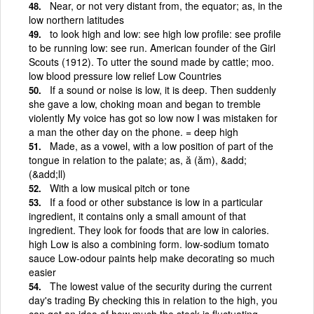
Near, or not very distant from, the equator; as, in the
low northern latitudes
to look high and low: see high low profile: see profile
to be running low: see run. American founder of the Girl
Scouts (1912). To utter the sound made by cattle; moo.
low blood pressure low relief Low Countries
If a sound or noise is low, it is deep. Then suddenly
she gave a low, choking moan and began to tremble
violently My voice has got so low now I was mistaken for
a man the other day on the phone. = deep high
Made, as a vowel, with a low position of part of the
tongue in relation to the palate; as, ă (ăm), &add;
(&add;ll)
With a low musical pitch or tone
If a food or other substance is low in a particular
ingredient, it contains only a small amount of that
ingredient. They look for foods that are low in calories.
high Low is also a combining form. low-sodium tomato
sauce Low-odour paints help make decorating so much
easier
The lowest value of the security during the current
day's trading By checking this in relation to the high, you
can get an idea of how much the stock is fluctuating