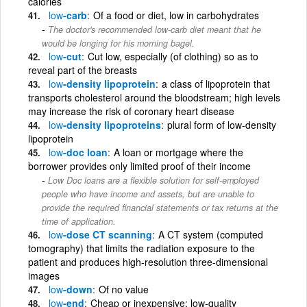
calories
low
-carb
Of a food or diet, low in carbohydrates
The doctor's recommended low-carb diet meant that he
would be longing for his morning bagel.
low
-cut
Cut low, especially (of clothing) so as to
reveal part of the breasts
low
-density lipoprotein
a class of lipoprotein that
transports cholesterol around the bloodstream; high levels
may increase the risk of coronary heart disease
low
-density lipoproteins
plural form of low-density
lipoprotein
low
-doc loan
A loan or mortgage where the
borrower provides only limited proof of their income
Low Doc loans are a flexible solution for self-employed
people who have income and assets, but are unable to
provide the required financial statements or tax returns at the
time of application.
low
-dose CT scanning
A CT system (computed
tomography) that limits the radiation exposure to the
patient and produces high-resolution three-dimensional
images
low
-down
Of no value
low
-end
Cheap or inexpensive; low-quality