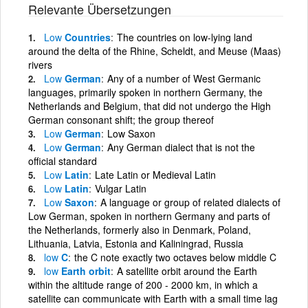
Relevante Übersetzungen
Low
Countries
The countries on low-lying land
around the delta of the Rhine, Scheldt, and Meuse (Maas)
rivers
Low
German
Any of a number of West Germanic
languages, primarily spoken in northern Germany, the
Netherlands and Belgium, that did not undergo the High
German consonant shift; the group thereof
Low
German
Low Saxon
Low
German
Any German dialect that is not the
official standard
Low
Latin
Late Latin or Medieval Latin
Low
Latin
Vulgar Latin
Low
Saxon
A language or group of related dialects of
Low German, spoken in northern Germany and parts of
the Netherlands, formerly also in Denmark, Poland,
Lithuania, Latvia, Estonia and Kaliningrad, Russia
low
C
the C note exactly two octaves below middle C
low
Earth orbit
A satellite orbit around the Earth
within the altitude range of 200 - 2000 km, in which a
satellite can communicate with Earth with a small time lag