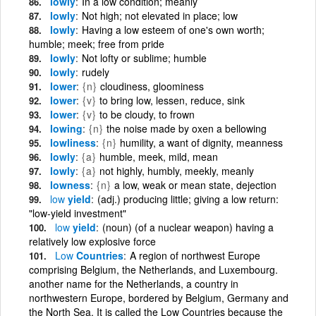
lowly
In a low condition; meanly
lowly
Not high; not elevated in place; low
lowly
Having a low esteem of one's own worth;
humble; meek; free from pride
lowly
Not lofty or sublime; humble
lowly
rudely
lower
{n}
cloudiness, gloominess
lower
{v}
to bring low, lessen, reduce, sink
lower
{v}
to be cloudy, to frown
lowing
{n}
the noise made by oxen a bellowing
lowliness
{n}
humility, a want of dignity, meanness
lowly
{a}
humble, meek, mild, mean
lowly
{a}
not highly, humbly, meekly, meanly
lowness
{n}
a low, weak or mean state, dejection
low
yield
(adj.) producing little; giving a low return:
"low-yield investment"
low
yield
(noun) (of a nuclear weapon) having a
relatively low explosive force
Low
Countries
A region of northwest Europe
comprising Belgium, the Netherlands, and Luxembourg.
another name for the Netherlands, a country in
northwestern Europe, bordered by Belgium, Germany and
the North Sea. It is called the Low Countries because the