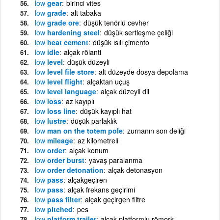
low
gear
birinci vites
low
grade
alt tabaka
low
grade ore
düşük tenörlü cevher
low
hardening steel
düşük sertleşme çeliği
low
heat cement
düşük ısılı çimento
low
idle
alçak rölanti
low
level
düşük düzeyli
low
level file store
alt düzeyde dosya depolama
low
level flight
alçaktan uçuş
low
level language
alçak düzeyli dil
low
loss
az kayıplı
low
loss line
düşük kayıplı hat
low
lustre
düşük parlaklık
low
man on the totem pole
zurnanın son deliği
low
mileage
az kilometreli
low
order
alçak konum
low
order burst
yavaş paralanma
low
order detonation
alçak detonasyon
low
pass
alçakgeçiren
low
pass
alçak frekans geçirimi
low
pass filter
alçak geçirgen filtre
low
pitched
pes
low
platform trailer
alçak platformlu römork