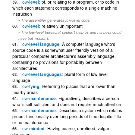
low
-level
of, or relating to a program, or to code in
which each statement corresponds to a single machine
instruction
The assembler generates low-level code.
low
-level
relatively unimportant
The low-level bureacrat couldn't help us and his boss could
have but wouldn't.
low
-level language
A computer language who's
source code is a somewhat user-friendly version of a
particular computer architecture's assembly language,
containing no provisions for portability between
architectures
low
-level languages
plural form of low-level
language
low
-lying
Referring to places that are lower than
nearby areas
low
-maintenance
Figuratively, describes a person
who is self-sufficient and does not require much attention
low
-maintenance
Describes a system which retains
proper functionality over long periods of time despite little
or no maintenance
low
-minded
Having coarse, unrefined, vulgar
demeanor