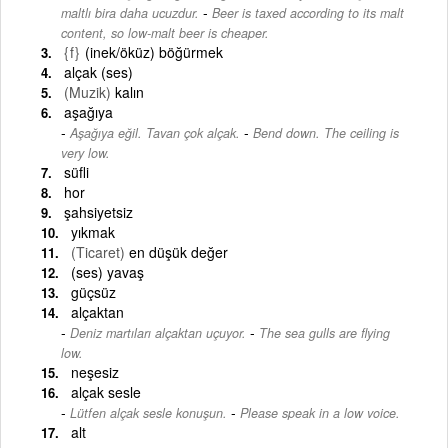
-
maltlı bira daha ucuzdur.
Beer is taxed according to its malt
content, so low-malt beer is cheaper.
{f}
(inek/öküz) böğürmek
alçak (ses)
(Muzik)
kalın
aşağıya
-
Aşağıya eğil. Tavan çok alçak.
Bend down. The ceiling is
very low.
süfli
hor
şahsiyetsiz
yıkmak
(Ticaret)
en düşük değer
(ses) yavaş
güçsüz
alçaktan
-
Deniz martıları alçaktan uçuyor.
The sea gulls are flying
low.
neşesiz
alçak sesle
-
Lütfen alçak sesle konuşun.
Please speak in a low voice.
alt