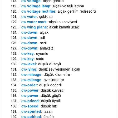
low
voltage
alçak gerilim
low
voltage lamp
alçak voltajlı lamba
low
voltage rectifier
alçak gerilim redresörü
low
water
çekik su
low
water mark
alçak su seviyesi
low
wing plane
alçak kanatlı uçak
low
-down
alçak
low
-down
adi
low
-down
rezil
low
-down
ahlaksız
low
-key
uyumlu
low
-key
sade
low
-level
düşük düzeyli
low
-lying
deniz seviyesinden alçak
low
-mileage
düşük kilometre
low
-mileage
az kilometre
low
-order
düşük değerli
low
-power
düşük kuvvetli
low
-power
düşük güçlü
low
-priced
düşük fiyatlı
low
-speed
düşük hızlı
low
-spirited
tasalı
low
-spirited
üzgün