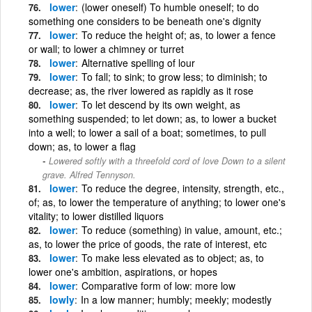
lower
(lower oneself) To humble oneself; to do
something one considers to be beneath one's dignity
lower
To reduce the height of; as, to lower a fence
or wall; to lower a chimney or turret
lower
Alternative spelling of lour
lower
To fall; to sink; to grow less; to diminish; to
decrease; as, the river lowered as rapidly as it rose
lower
To let descend by its own weight, as
something suspended; to let down; as, to lower a bucket
into a well; to lower a sail of a boat; sometimes, to pull
down; as, to lower a flag
Lowered softly with a threefold cord of love Down to a silent
grave. Alfred Tennyson.
lower
To reduce the degree, intensity, strength, etc.,
of; as, to lower the temperature of anything; to lower one's
vitality; to lower distilled liquors
lower
To reduce (something) in value, amount, etc.;
as, to lower the price of goods, the rate of interest, etc
lower
To make less elevated as to object; as, to
lower one's ambition, aspirations, or hopes
lower
Comparative form of low: more low
lowly
In a low manner; humbly; meekly; modestly