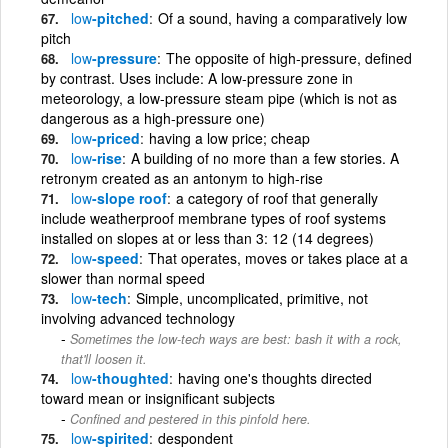
low
-pitched
Of a sound, having a comparatively low
pitch
low
-pressure
The opposite of high-pressure, defined
by contrast. Uses include: A low-pressure zone in
meteorology, a low-pressure steam pipe (which is not as
dangerous as a high-pressure one)
low
-priced
having a low price; cheap
low
-rise
A building of no more than a few stories. A
retronym created as an antonym to high-rise
low
-slope roof
a category of roof that generally
include weatherproof membrane types of roof systems
installed on slopes at or less than 3: 12 (14 degrees)
low
-speed
That operates, moves or takes place at a
slower than normal speed
low
-tech
Simple, uncomplicated, primitive, not
involving advanced technology
Sometimes the low-tech ways are best: bash it with a rock,
that'll loosen it.
low
-thoughted
having one's thoughts directed
toward mean or insignificant subjects
Confined and pestered in this pinfold here.
low
-spirited
despondent