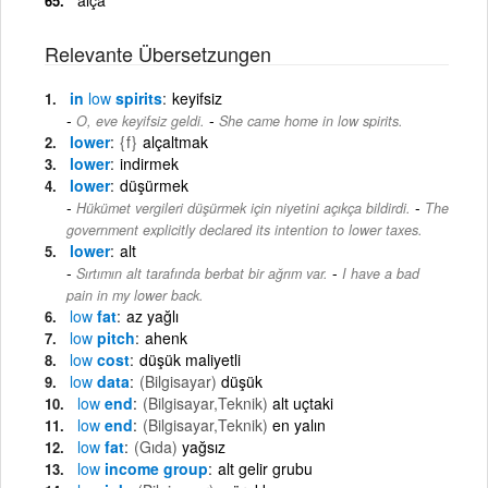
Relevante Übersetzungen
in
low
spirits
keyifsiz
-
O, eve keyifsiz geldi.
She came home in low spirits.
lower
{f}
alçaltmak
lower
indirmek
lower
düşürmek
-
Hükümet vergileri düşürmek için niyetini açıkça bildirdi.
The
government explicitly declared its intention to lower taxes.
lower
alt
-
Sırtımın alt tarafında berbat bir ağrım var.
I have a bad
pain in my lower back.
low
fat
az yağlı
low
pitch
ahenk
low
cost
düşük maliyetli
low
data
(Bilgisayar)
düşük
low
end
(Bilgisayar,Teknik)
alt uçtaki
low
end
(Bilgisayar,Teknik)
en yalın
low
fat
(Gıda)
yağsız
low
income group
alt gelir grubu