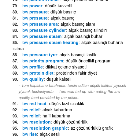
low
power
düşük kuvvetli
low
pressure
düşük basınç
low
pressure
alçak basınç
low
pressure area
alçak basınç alanı
low
pressure cylinder
alçak basınç silindiri
low
pressure steam
alçak basınçlı buhar
low
pressure steam heating
alçak basınçlı buharla
ısıtma
low
pressure tyre
alçak basınçlı lastik
low
priority program
düşük öncelikli program
low
profile
dikkat çekme siyaseti
low
protein diet
proteinden fakir diyet
low
quality
düşük kaliteli
Tom hapishane tarafından temin edilen düşük kaliteli yiyecek
-
yiyerek besleniyordu.
Tom was fed up with eating the low
quality food provided by the prison.
low
red heat
düşük kızıl sıcaklık
low
relief
alçak kabartma
low
relief
hafif kabartma
low
resolution
düşük çözünürlük
low
resolution graphic
az çözünürlüklü grafik
low
rise
alçak sesli