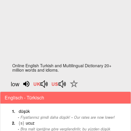
Online English Turkish and Multilingual Dictionary 20+
million words and idioms.
low
Englisch - Türkisch
düşük
-
Fiyatlarımız şimdi daha düşük!
Our rates are now lower!
{s}
ucuz
Bira malt içeriğine göre vergilendirilir, bu yüzden düşük