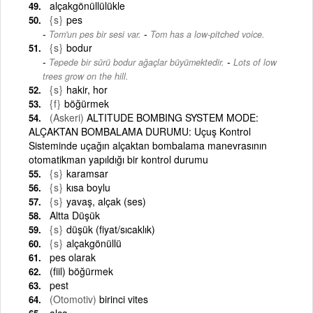
alçakgönüllülükle
{s}
pes
-
Tom'un pes bir sesi var.
Tom has a low-pitched voice.
{s}
bodur
-
Tepede bir sürü bodur ağaçlar büyümektedir.
Lots of low
trees grow on the hill.
{s}
hakir, hor
{f}
böğürmek
(Askeri)
ALTITUDE BOMBING SYSTEM MODE:
ALÇAKTAN BOMBALAMA DURUMU: Uçuş Kontrol
Sisteminde uçağın alçaktan bombalama manevrasının
otomatikman yapıldığı bir kontrol durumu
{s}
karamsar
{s}
kısa boylu
{s}
yavaş, alçak (ses)
Altta Düşük
{s}
düşük (fiyat/sıcaklık)
{s}
alçakgönüllü
pes olarak
(fiil) böğürmek
pest
(Otomotiv)
birinci vites
alça