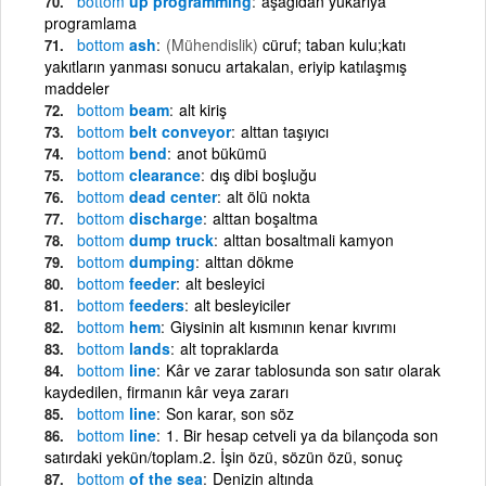
bottom
up programming
aşağıdan yukarıya
programlama
bottom
ash
(Mühendislik)
cüruf; taban kulu;katı
yakıtların yanması sonucu artakalan, eriyip katılaşmış
maddeler
bottom
beam
alt kiriş
bottom
belt conveyor
alttan taşıyıcı
bottom
bend
anot bükümü
bottom
clearance
dış dibi boşluğu
bottom
dead center
alt ölü nokta
bottom
discharge
alttan boşaltma
bottom
dump truck
alttan bosaltmali kamyon
bottom
dumping
alttan dökme
bottom
feeder
alt besleyici
bottom
feeders
alt besleyiciler
bottom
hem
Giysinin alt kısmının kenar kıvrımı
bottom
lands
alt topraklarda
bottom
line
Kâr ve zarar tablosunda son satır olarak
kaydedilen, firmanın kâr veya zararı
bottom
line
Son karar, son söz
bottom
line
1. Bir hesap cetveli ya da bilançoda son
satırdaki yekün/toplam.2. İşin özü, sözün özü, sonuç
bottom
of the sea
Denizin altında