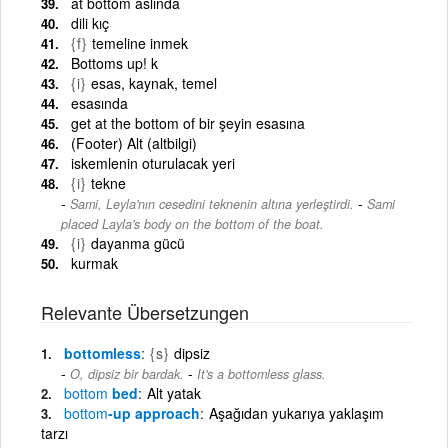
at bottom aslında
dili kıç
{f}
temeline inmek
Bottoms up! k
{i}
esas, kaynak, temel
esasında
get at the bottom of bir şeyin esasına
(Footer) Alt (altbilgi)
iskemlenin oturulacak yeri
{i}
tekne
-
Sami, Leyla'nın cesedini teknenin altına yerleştirdi.
Sami
placed Layla's body on the bottom of the boat.
{i}
dayanma gücü
kurmak
Relevante Übersetzungen
bottomless
{s}
dipsiz
-
O, dipsiz bir bardak.
It's a bottomless glass.
bottom
bed
Alt yatak
bottom
-up approach
Aşağıdan yukarıya yaklaşım
tarzı