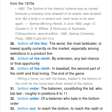
from the 1970s
1982: The 'bottom of the harbour' scheme was so named
because a company once stripped of its assets, was dumped
and, like a body in a cement suit, sank never to be seen
again. — Sydney Morning Herald, 5 June 1982, page 13.
Quoted in G. A. Wilkes, A Dictionary of Australian
Colloquialisms, second edition, 1985, Sydney University
Press, ISBN 0-424-00113-6.
bottom
of the line
The worst, the most lackluster, or
lowest quality currently on the market, especially among
selections in a product line
bottom
of the ninth
By extension, any last chance
or final opportunity
bottom
of the ninth
In baseball, the second part of
the ninth and final inning. The end of the game
Hitting a home_run with the bases_loaded in the bottom of
the ninth let the home team finish ahead of the visitors.
bottom
order
The batsmen, constituting the tail, who
bat last - roughly in positions 8 to 11
bottom
order
Of a batsman who bats in the bottom
order
bottom
out
to reach the bottom, to reach the nadir or