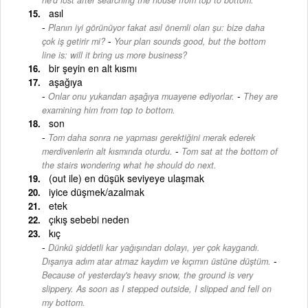
asıl
Planın iyi görünüyor fakat asıl önemli olan şu: bize daha
-
çok iş getirir mi?
Your plan sounds good, but the bottom
line is: will it bring us more business?
bir şeyin en alt kısmı
aşağıya
-
Onlar onu yukarıdan aşağıya muayene ediyorlar.
They are
examining him from top to bottom.
son
Tom daha sonra ne yapması gerektiğini merak ederek
-
merdivenlerin alt kısmında oturdu.
Tom sat at the bottom of
the stairs wondering what he should do next.
(out ile) en düşük seviyeye ulaşmak
iyice düşmek/azalmak
etek
çıkış sebebi neden
kıç
Dünkü şiddetli kar yağışından dolayı, yer çok kaygandı.
-
Dışarıya adım atar atmaz kaydım ve kıçımın üstüne düştüm.
Because of yesterday's heavy snow, the ground is very
slippery. As soon as I stepped outside, I slipped and fell on
my bottom.