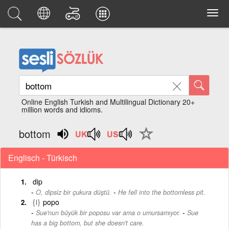
Online English Turkish and Multilingual Dictionary 20+
million words and idioms.
bottom
Englisch - Türkisch
dip
-
O, dipsiz bir çukura düştü.
He fell into the bottomless pit.
{i}
popo
-
Sue'nun büyük bir poposu var ama o umursamıyor.
Sue
has a big bottom, but she doesn't care.