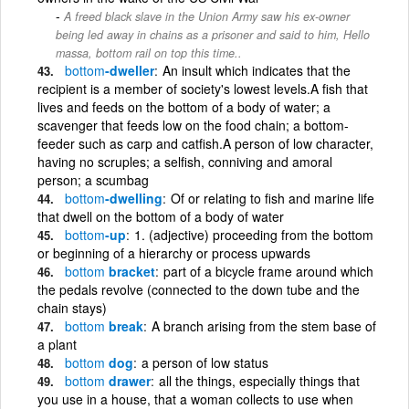
A freed black slave in the Union Army saw his ex-owner
being led away in chains as a prisoner and said to him, Hello
massa, bottom rail on top this time..
bottom
-dweller
An insult which indicates that the
recipient is a member of society's lowest levels.A fish that
lives and feeds on the bottom of a body of water; a
scavenger that feeds low on the food chain; a bottom-
feeder such as carp and catfish.A person of low character,
having no scruples; a selfish, conniving and amoral
person; a scumbag
bottom
-dwelling
Of or relating to fish and marine life
that dwell on the bottom of a body of water
bottom
-up
1. (adjective) proceeding from the bottom
or beginning of a hierarchy or process upwards
bottom
bracket
part of a bicycle frame around which
the pedals revolve (connected to the down tube and the
chain stays)
bottom
break
A branch arising from the stem base of
a plant
bottom
dog
a person of low status
bottom
drawer
all the things, especially things that
you use in a house, that a woman collects to use when