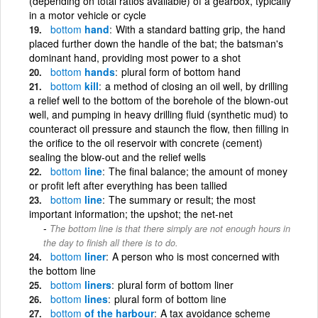
(depending on total ratios available) of a gearbox, typically
in a motor vehicle or cycle
bottom
hand
With a standard batting grip, the hand
placed further down the handle of the bat; the batsman's
dominant hand, providing most power to a shot
bottom
hands
plural form of bottom hand
bottom
kill
a method of closing an oil well, by drilling
a relief well to the bottom of the borehole of the blown-out
well, and pumping in heavy drilling fluid (synthetic mud) to
counteract oil pressure and staunch the flow, then filling in
the orifice to the oil reservoir with concrete (cement)
sealing the blow-out and the relief wells
bottom
line
The final balance; the amount of money
or profit left after everything has been tallied
bottom
line
The summary or result; the most
important information; the upshot; the net-net
The bottom line is that there simply are not enough hours in
the day to finish all there is to do.
bottom
liner
A person who is most concerned with
the bottom line
bottom
liners
plural form of bottom liner
bottom
lines
plural form of bottom line
bottom
of the harbour
A tax avoidance scheme