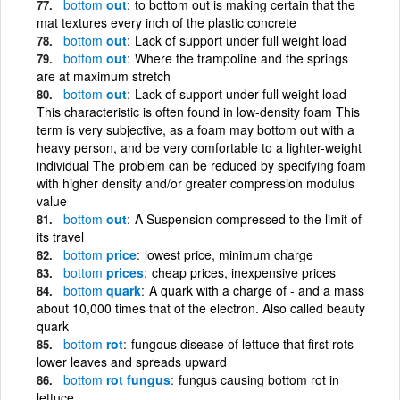
bottom
out
to bottom out is making certain that the
mat textures every inch of the plastic concrete
bottom
out
Lack of support under full weight load
bottom
out
Where the trampoline and the springs
are at maximum stretch
bottom
out
Lack of support under full weight load
This characteristic is often found in low-density foam This
term is very subjective, as a foam may bottom out with a
heavy person, and be very comfortable to a lighter-weight
individual The problem can be reduced by specifying foam
with higher density and/or greater compression modulus
value
bottom
out
A Suspension compressed to the limit of
its travel
bottom
price
lowest price, minimum charge
bottom
prices
cheap prices, inexpensive prices
bottom
quark
A quark with a charge of - and a mass
about 10,000 times that of the electron. Also called beauty
quark
bottom
rot
fungous disease of lettuce that first rots
lower leaves and spreads upward
bottom
rot fungus
fungus causing bottom rot in
lettuce