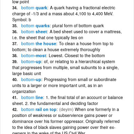
low point
bottom
quark
A quark having a fractional electric
charge of -1/3 and a mass about 4,100 to 4,400 MeV.
Symbol: b
bottom
quarks
plural form of bottom quark
bottom
sheet
A bed sheet used to cover a mattress,
i.e. the sheet that one typically lies on
bottom
the house
To clean a house from top to
bottom; to clean a house extremely thoroughly
bottom
-most
Lowest. Closest to the bottom
bottom
-up
of, or relating to a hierarchical system
that progresses from multiple, small subunits to a single,
large basic unit
bottom
-up
Progressing from small or subordinate
units to a larger or more important unit, as in an
organization
bottom
line
1. the final total of an account or balance
sheet. 2. the fundamental and deciding factor
bottom
rail on top
(deyim)
When one formerly in a
position of weakness or subservience gains power or
dominance over his former oppressor. Originally referred
to the idea of black slaves gaining power over their ex-
owners in the wake of the US Civil War