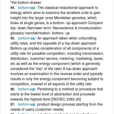
"the bottom drawer
bottom
-up
The classical reductionist approach to
biology which aims to examine the smallest units to gain
insight into the larger ones Mendelian genetics, which
looks at single genes, is a bottom- up approach Compare
top- down Narrower term: Nanoscience & miniaturization
glossary nanofabrication- bottom- up
bottom
-up
An approach taken when unbundling
utility rates, and the opposite of a top-down approach
Bottom-up implies consideration of all components of a
utility rate for possible competition, including transmission,
distribution, customer service, metering, marketing, taxes,
etc as well as the energy component (which is generally
considered the "top" of the rate) A top-down approach
involves an examination in the reverse order and typically
results in only the energy component becoming subject to
competition, instead of all aspects of the utility rate
bottom
-up
Pertaining to a method or procedure that
starts at the lowest level of abstraction and proceeds
towards the highest level [ISO/IEC 2382-20]
bottom
-up
product design process starting from the
needs of users (customer needs)