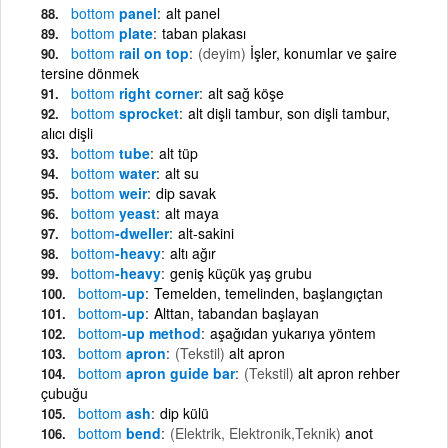
bottom
panel
alt panel
bottom
plate
taban plakası
bottom
rail on top
(deyim)
İşler, konumlar ve şaire
tersine dönmek
bottom
right corner
alt sağ köşe
bottom
sprocket
alt dişli tambur, son dişli tambur,
alıcı dişli
bottom
tube
alt tüp
bottom
water
alt su
bottom
weir
dip savak
bottom
yeast
alt maya
bottom
-dweller
alt-sakini
bottom
-heavy
altı ağır
bottom
-heavy
geniş küçük yaş grubu
bottom
-up
Temelden, temelinden, başlangıçtan
bottom
-up
Alttan, tabandan başlayan
bottom
-up method
aşağıdan yukarıya yöntem
bottom
apron
(Tekstil)
alt apron
bottom
apron guide bar
(Tekstil)
alt apron rehber
çubuğu
bottom
ash
dip külü
bottom
bend
(Elektrik, Elektronik,Teknik)
anot