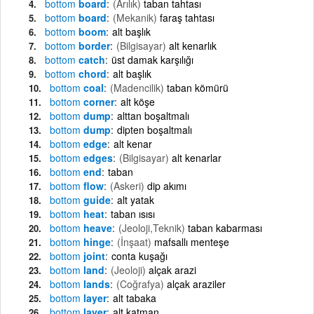
bottom
board
(Arılık)
taban tahtası
bottom
board
(Mekanik)
faraş tahtası
bottom
boom
alt başlık
bottom
border
(Bilgisayar)
alt kenarlık
bottom
catch
üst damak karşılığı
bottom
chord
alt başlık
bottom
coal
(Madencilik)
taban kömürü
bottom
corner
alt köşe
bottom
dump
alttan boşaltmalı
bottom
dump
dipten boşaltmalı
bottom
edge
alt kenar
bottom
edges
(Bilgisayar)
alt kenarlar
bottom
end
taban
bottom
flow
(Askeri)
dip akımı
bottom
guide
alt yatak
bottom
heat
taban ısısı
bottom
heave
(Jeoloji,Teknik)
taban kabarması
bottom
hinge
(İnşaat)
mafsallı menteşe
bottom
joint
conta kuşağı
bottom
land
(Jeoloji)
alçak arazi
bottom
lands
(Coğrafya)
alçak araziler
bottom
layer
alt tabaka
bottom
layer
alt katman