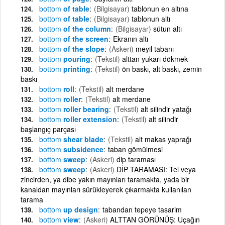
bottom
of table
(Bilgisayar)
tablonun en altına
bottom
of table
(Bilgisayar)
tablonun altı
bottom
of the column
(Bilgisayar)
sütun altı
bottom
of the screen
Ekranın altı
bottom
of the slope
(Askeri)
meyil tabanı
bottom
pouring
(Tekstil)
alttan yukarı dökmek
bottom
printing
(Tekstil)
ön baskı, alt baskı, zemin
baskı
bottom
roll
(Tekstil)
alt merdane
bottom
roller
(Tekstil)
alt merdane
bottom
roller bearing
(Tekstil)
alt silindir yatağı
bottom
roller extension
(Tekstil)
alt silindir
başlangıç parçası
bottom
shear blade
(Tekstil)
alt makas yaprağı
bottom
subsidence
taban gömülmesi
bottom
sweep
(Askeri)
dip taraması
bottom
sweep
(Askeri)
DİP TARAMASI: Tel veya
zincirden, ya dibe yakın mayınları taramakta, yada bir
kanaldan mayınları sürükleyerek çıkarmakta kullanılan
tarama
bottom
up design
tabandan tepeye tasarim
bottom
view
(Askeri)
ALTTAN GÖRÜNÜŞ: Uçağın