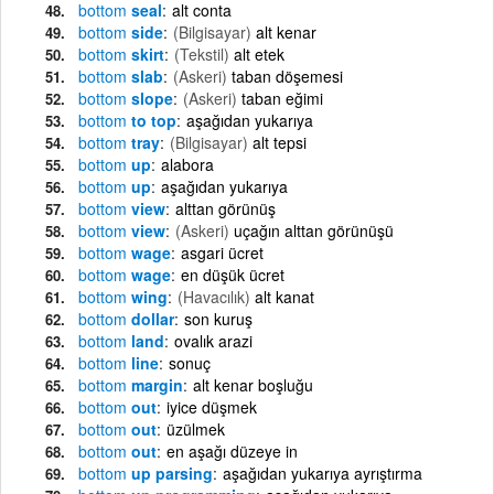
bottom
seal
alt conta
bottom
side
(Bilgisayar)
alt kenar
bottom
skirt
(Tekstil)
alt etek
bottom
slab
(Askeri)
taban döşemesi
bottom
slope
(Askeri)
taban eğimi
bottom
to top
aşağıdan yukarıya
bottom
tray
(Bilgisayar)
alt tepsi
bottom
up
alabora
bottom
up
aşağıdan yukarıya
bottom
view
alttan görünüş
bottom
view
(Askeri)
uçağın alttan görünüşü
bottom
wage
asgari ücret
bottom
wage
en düşük ücret
bottom
wing
(Havacılık)
alt kanat
bottom
dollar
son kuruş
bottom
land
ovalık arazi
bottom
line
sonuç
bottom
margin
alt kenar boşluğu
bottom
out
iyice düşmek
bottom
out
üzülmek
bottom
out
en aşağı düzeye in
bottom
up parsing
aşağıdan yukarıya ayrıştırma