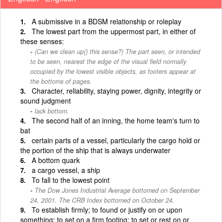
A submissive in a BDSM relationship or roleplay
The lowest part from the uppermost part, in either of
these senses:
(Can we clean up() this sense?) The part seen, or intended
to be seen, nearest the edge of the visual field normally
occupied by the lowest visible objects, as footers appear at
the bottoms of pages.
Character, reliability, staying power, dignity, integrity or
sound judgment
lack bottom.
The second half of an inning, the home team's turn to
bat
certain parts of a vessel, particularly the cargo hold or
the portion of the ship that is always underwater
A bottom quark
a cargo vessel, a ship
To fall to the lowest point
The Dow Jones Industrial Average bottomed on September
24, 2001. The CRB Index bottomed on October 24.
To establish firmly; to found or justify on or upon
something; to set on a firm footing; to set or rest on or