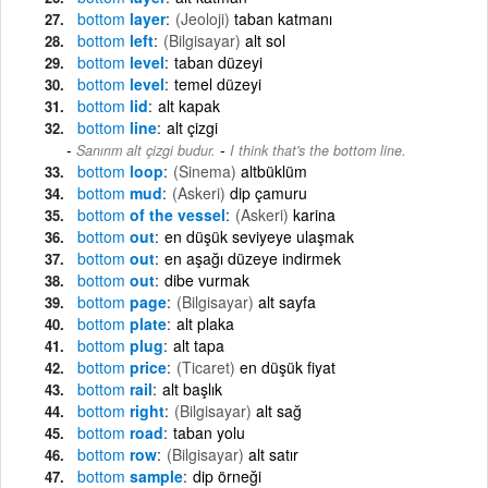
bottom
layer
(Jeoloji)
taban katmanı
bottom
left
(Bilgisayar)
alt sol
bottom
level
taban düzeyi
bottom
level
temel düzeyi
bottom
lid
alt kapak
bottom
line
alt çizgi
-
Sanırım alt çizgi budur.
I think that's the bottom line.
bottom
loop
(Sinema)
altbüklüm
bottom
mud
(Askeri)
dip çamuru
bottom
of the vessel
(Askeri)
karina
bottom
out
en düşük seviyeye ulaşmak
bottom
out
en aşağı düzeye indirmek
bottom
out
dibe vurmak
bottom
page
(Bilgisayar)
alt sayfa
bottom
plate
alt plaka
bottom
plug
alt tapa
bottom
price
(Ticaret)
en düşük fiyat
bottom
rail
alt başlık
bottom
right
(Bilgisayar)
alt sağ
bottom
road
taban yolu
bottom
row
(Bilgisayar)
alt satır
bottom
sample
dip örneği