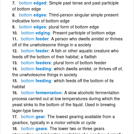
bottom
edged
Simple past tense and past participle
of bottom edge
bottom
edges
Third-person singular simple present
indicative form of bottom edge
bottom
edges
plural form of bottom edge
bottom
edging
Present participle of bottom edge
bottom
feeder
A person who dwells amidst or thrives
off of the unwholesome things in a society
bottom
feeder
A fish or other aquatic creature who
feeds off the bottom of their habitat; a flatfish
bottom
feeders
plural form of bottom feeder
bottom
feeding
which dwells amidst, or thrives off of,
the unwholesome things in society
bottom
feeding
which feeds off the bottom of its
habitat
bottom
fermentation
A slow alcoholic fermentation
process carried out at low temperatures during which the
yeast sinks to the bottom of the liquid. Used in brewing
lager-type beers
bottom
gear
The lowest gearing available from a
gearbox, typically in a motor vehicle or cycle
bottom
gears
The lower two or three gears