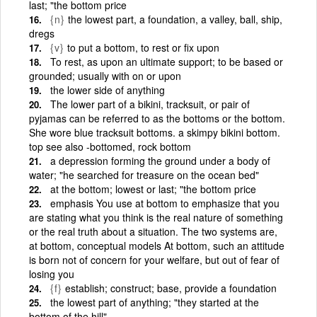
last; "the bottom price
{n}
the lowest part, a foundation, a valley, ball, ship,
dregs
{v}
to put a bottom, to rest or fix upon
To rest, as upon an ultimate support; to be based or
grounded; usually with on or upon
the lower side of anything
The lower part of a bikini, tracksuit, or pair of
pyjamas can be referred to as the bottoms or the bottom.
She wore blue tracksuit bottoms. a skimpy bikini bottom.
top see also -bottomed, rock bottom
a depression forming the ground under a body of
water; "he searched for treasure on the ocean bed"
at the bottom; lowest or last; "the bottom price
emphasis You use at bottom to emphasize that you
are stating what you think is the real nature of something
or the real truth about a situation. The two systems are,
at bottom, conceptual models At bottom, such an attitude
is born not of concern for your welfare, but out of fear of
losing you
{f}
establish; construct; base, provide a foundation
the lowest part of anything; "they started at the
bottom of the hill"