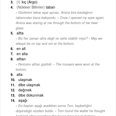
{i}
kıç (Argo)
(Nükleer Bilimler)
taban
Gözlerimi tekrar açar açmaz, Amina bira bardağının
-
tabanından bana bakıyordu.
Once I opened my eyes again,
Amina was staring at me through the bottom of her beer
glass.
altta
-
Biz her zaman altta değil ve üstte olabilir miyiz?
May we
always be on top and not at the bottom.
en alt
en alta
alttan
-
Pantolon alttan giyilirdi.
The trousers were worn at the
bottom.
alta
ulaşmak
dibe ulaşmak
değmek
dibe dokunmak
aşağı
Evi baştan aşağı aradıktan sonra Tom, kaybettiğini
-
düşündüğü cüzdanı buldu.
Tom found the wallet he thought
he'd lost after searching the house from top to bottom.