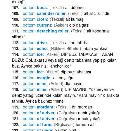
dirseği
bottom
boss
(Tekstil)
alt düğme
bottom
calender roller
(Tekstil)
alt alıcı silindir
bottom
cloth
(Tekstil)
alt kumaş
bottom
current
(Askeri)
dip dalgası
bottom
detaching roller
(Tekstil)
alt koparma
silindiri
bottom
drive
(Tekstil)
alttan tahrik
bottom
echo
(Nükleer Bilimler)
taban yankısı
bottom
ice
(Askeri)
DİP BUZ TABAKASI, TABAN
BUZU: Göl, akarsu veya sığ deniz tabanına yapışıp kalan
buz. Ayrıca bakınız: "anchor ice"
bottom
ice
(Askeri)
dip buz tabakası
bottom
margin
alt boşluğu
bottom
mine
(Askeri)
dip mayını
bottom
mine
(Askeri)
DİP MAYINI: Yüzmeyen ve
deniz yatağı üzerinde kalan mayın. "Kara mayını" olarak ta
tanınır. Ayrıca bakınız: "mine"
bottom
mordant
(Tekstil)
ön mordan
bottom
of a river
(Coğrafya)
nehir yatağı
bottom
of a river
(Coğrafya)
ırmak yatağı
bottom
of form
(Bilgisayar)
formun altı
bottom
of page
Sayfanın altı