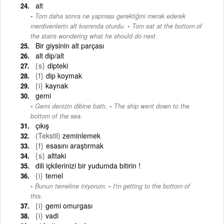
alt
Tom daha sonra ne yapması gerektiğini merak ederek
-
merdivenlerin alt kısmında oturdu.
Tom sat at the bottom of
the stairs wondering what he should do next.
Bir giysinin alt parçası
alt dip/alt
{s}
dipteki
{f}
dip koymak
{i}
kaynak
gemi
-
Gemi denizin dibine battı.
The ship went down to the
bottom of the sea.
çıkış
(Tekstil)
zeminlemek
{f}
esasını araştırmak
{s}
alttaki
dili içkilerinizi bir yudumda bitirin !
{i}
temel
-
Bunun temeline iniyorum.
I'm getting to the bottom of
this.
{i}
gemi omurgası
{i}
vadi