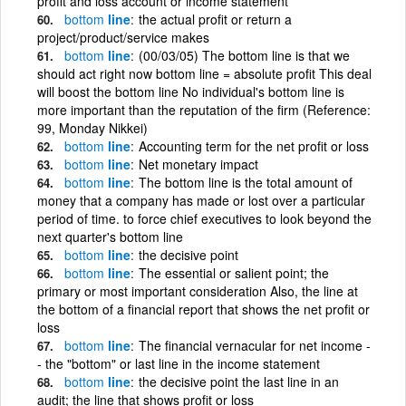
profit and loss account or income statement
bottom
line
the actual profit or return a
project/product/service makes
bottom
line
(00/03/05) The bottom line is that we
should act right now bottom line = absolute profit This deal
will boost the bottom line No individual's bottom line is
more important than the reputation of the firm (Reference:
99, Monday Nikkei)
bottom
line
Accounting term for the net profit or loss
bottom
line
Net monetary impact
bottom
line
The bottom line is the total amount of
money that a company has made or lost over a particular
period of time. to force chief executives to look beyond the
next quarter's bottom line
bottom
line
the decisive point
bottom
line
The essential or salient point; the
primary or most important consideration Also, the line at
the bottom of a financial report that shows the net profit or
loss
bottom
line
The financial vernacular for net income -
- the "bottom" or last line in the income statement
bottom
line
the decisive point the last line in an
audit; the line that shows profit or loss