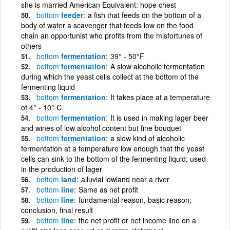
she is married American Equivalent: hope chest
bottom
feeder
a fish that feeds on the bottom of a
body of water a scavenger that feeds low on the food
chain an opportunist who profits from the misfortunes of
others
bottom
fermentation
39° - 50°F
bottom
fermentation
A slow alcoholic fermentation
during which the yeast cells collect at the bottom of the
fermenting liquid
bottom
fermentation
It takes place at a temperature
of 4° - 10° C
bottom
fermentation
It is used in making lager beer
and wines of low alcohol content but fine bouquet
bottom
fermentation
a slow kind of alcoholic
fermentation at a temperature low enough that the yeast
cells can sink to the bottom of the fermenting liquid; used
in the production of lager
bottom
land
alluvial lowland near a river
bottom
line
Same as net profit
bottom
line
fundamental reason, basic reason;
conclusion, final result
bottom
line
the net profit or net income line on a