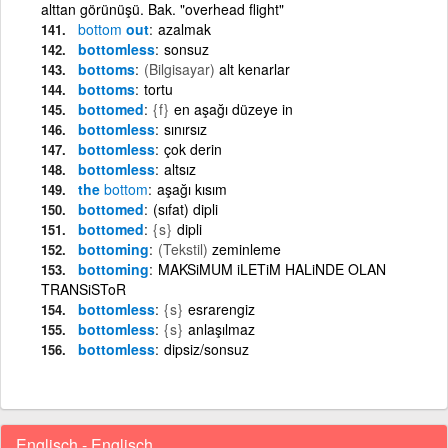
alttan görünüşü. Bak. "overhead flight"
bottom
out
azalmak
bottomless
sonsuz
bottoms
(Bilgisayar)
alt kenarlar
bottoms
tortu
bottomed
{f}
en aşağı düzeye in
bottomless
sınırsız
bottomless
çok derin
bottomless
altsız
the
bottom
aşağı kısım
bottomed
(sıfat) dipli
bottomed
{s}
dipli
bottoming
(Tekstil)
zeminleme
bottoming
MAKSiMUM iLETiM HALiNDE OLAN
TRANSiSToR
bottomless
{s}
esrarengiz
bottomless
{s}
anlaşılmaz
bottomless
dipsiz/sonsuz
Englisch - Englisch