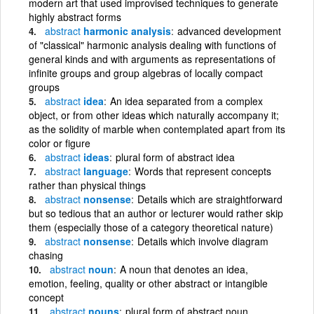
modern art that used improvised techniques to generate
highly abstract forms
abstract
harmonic analysis
advanced development
of "classical" harmonic analysis dealing with functions of
general kinds and with arguments as representations of
infinite groups and group algebras of locally compact
groups
abstract
idea
An idea separated from a complex
object, or from other ideas which naturally accompany it;
as the solidity of marble when contemplated apart from its
color or figure
abstract
ideas
plural form of abstract idea
abstract
language
Words that represent concepts
rather than physical things
abstract
nonsense
Details which are straightforward
but so tedious that an author or lecturer would rather skip
them (especially those of a category theoretical nature)
abstract
nonsense
Details which involve diagram
chasing
abstract
noun
A noun that denotes an idea,
emotion, feeling, quality or other abstract or intangible
concept
abstract
nouns
plural form of abstract noun