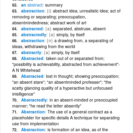
an
abstract
summary
abstraction
{i}
abstract idea; unrealistic idea; act of
removing or separating; preoccupation,
absentmindedness; abstract work of art
abstracted
{a}
separated, abstruse, absent
abstractedly
{a}
simply, by itself
abstraction
{n}
a drawing from, a separating of
ideas, withdrawing from the world
abstractly
{a}
simply, by itself
Abstracted
taken out of or separated from;
"possibility is achievability, abstracted from achievement"-
A N Whitehead
Abstracted
lost in thought; showing preoccupation;
"an absent stare"; "an absentminded professer"; "the
scatty glancing quality of a hyperactive but unfocused
intelligence"
Abstractedly
in an absent-minded or preoccupied
manner; "he read the letter absently"
Abstraction
The use of a general contract as a
placeholder for specific details A technique for separating
use from implementation
Abstraction
is formation of an idea, as of the