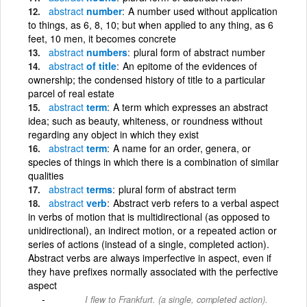
abstract
number
A number used without application
to things, as 6, 8, 10; but when applied to any thing, as 6
feet, 10 men, it becomes concrete
abstract
numbers
plural form of abstract number
abstract
of title
An epitome of the evidences of
ownership; the condensed history of title to a particular
parcel of real estate
abstract
term
A term which expresses an abstract
idea; such as beauty, whiteness, or roundness without
regarding any object in which they exist
abstract
term
A name for an order, genera, or
species of things in which there is a combination of similar
qualities
abstract
terms
plural form of abstract term
abstract
verb
Abstract verb refers to a verbal aspect
in verbs of motion that is multidirectional (as opposed to
unidirectional), an indirect motion, or a repeated action or
series of actions (instead of a single, completed action).
Abstract verbs are always imperfective in aspect, even if
they have prefixes normally associated with the perfective
aspect
I flew to Frankfurt. (a single, completed action).
concrete