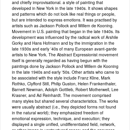
and chiefly improvisational. a style of painting that
developed in New York in the late 1940s. It shows shapes
and patterns which do not look like real things or people,
but are intended to express emotions. It was practised by
artists such as Jackson Pollock and Willem de Kooning.
Movement in U.S. painting that began in the late 1940s. Its
development was influenced by the radical work of Arshile
Gorky and Hans Hofmann and by the immigration in the
late 1930s and early '40s of many European avant-garde
artists to New York. The Abstract Expressionist movement
itself is generally regarded as having begun with the
paintings done by Jackson Pollock and Willem de Kooning
in the late 1940s and early '50s. Other artists who came to
be associated with the style include Franz Kline, Mark
Rothko, Clyfford Still, Philip Guston, Helen Frankenthaler,
Barnett Newman, Adolph Gottlieb, Robert Motherwell, Lee
Krasner, and Ad Reinhardt. The movement comprised
many styles but shared several characteristics. The works
were usually abstract (i.e., they depicted forms not found
in the natural world); they emphasized freedom of
emotional expression, technique, and execution; they
displayed a single unified, undifferentiated field, network,
or other image in unstructured space; and the canvases