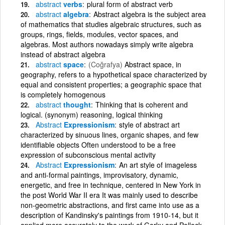
abstract
verbs
plural form of abstract verb
abstract
algebra
Abstract algebra is the subject area
of mathematics that studies algebraic structures, such as
groups, rings, fields, modules, vector spaces, and
algebras. Most authors nowadays simply write algebra
instead of abstract algebra
abstract
space
(Coğrafya)
Abstract space, in
geography, refers to a hypothetical space characterized by
equal and consistent properties; a geographic space that
is completely homogenous
abstract
thought
Thinking that is coherent and
logical. (synonym) reasoning, logical thinking
Abstract
Expressionism
style of abstract art
characterized by sinuous lines, organic shapes, and few
identifiable objects Often understood to be a free
expression of subconscious mental activity
Abstract
Expressionism
An art style of imageless
and anti-formal paintings, improvisatory, dynamic,
energetic, and free in technique, centered in New York in
the post World War II era It was mainly used to describe
non-geometric abstractions, and first came into use as a
description of Kandinsky's paintings from 1910-14, but it
applied more accurately to the work of Gorky and Pollock,