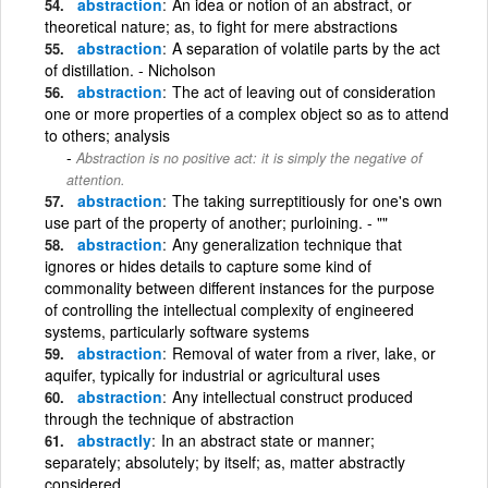
abstraction
An idea or notion of an abstract, or
theoretical nature; as, to fight for mere abstractions
abstraction
A separation of volatile parts by the act
of distillation. - Nicholson
abstraction
The act of leaving out of consideration
one or more properties of a complex object so as to attend
to others; analysis
Abstraction is no positive act: it is simply the negative of
attention.
abstraction
The taking surreptitiously for one's own
use part of the property of another; purloining. - ""
abstraction
Any generalization technique that
ignores or hides details to capture some kind of
commonality between different instances for the purpose
of controlling the intellectual complexity of engineered
systems, particularly software systems
abstraction
Removal of water from a river, lake, or
aquifer, typically for industrial or agricultural uses
abstraction
Any intellectual construct produced
through the technique of abstraction
abstractly
In an abstract state or manner;
separately; absolutely; by itself; as, matter abstractly
considered