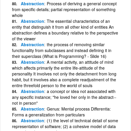
Abstraction
Process of deriving a general concept
from specific details; partial representation of something
whole
Abstraction
The essential characteristics of an
entity that distinguish it from all other kind of entities An
abstraction defines a boundary relative to the perspective
of the viewer
Abstraction
the process of removing similar
functionality from subclasses and instead defining it in
their superclass (What is Programming? - Slide 16)
Abstraction
A mental activity, an attitude of mind
which affects primarily the entire life-attitude of the
personality It involves not only the detachment from long
habit, but it involves also a complete readjustment of the
entire threefold person to the world of souls
Abstraction
a concept or idea not associated with
any specific instance; "he loved her only in the abstract--
not in person"
Abstraction
Genus: Mental process Differentia:
Forms a generalization from particulars
Abstraction
(1) the level of technical detail of some
representation of software; (2) a cohesive model of data