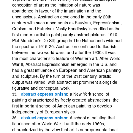
conception of art as the imitation of nature was
abandoned in favour of the imagination and the
unconscious. Abstraction developed in the early 20th
century with such movements as Fauvism, Expressionism,
Cubism, and Futurism. Vasily Kandinsky is credited as the
first modern artist to paint purely abstract pictures, 1910.
Piet Mondrian's De Stijl group in The Netherlands widened
the spectrum 1915-20. Abstraction continued to flourish
between the two world wars, and after the 1930s it was
the most characteristic feature of Western art. After World
War II, Abstract Expressionism emerged in the U.S. and
had a great influence on European and American painting
and sculpture. By the turn of the 21st century, artistic
output was varied, with abstract art prominent alongside
figurative and conceptual work
abstract
expressionism
a New York school of
painting characterized by freely created abstractions; the
first important school of American painting to develop
independently of European styles
abstract
expressionism
A school of painting that
flourished after World War II until the early 1960s,
characterized by the view that art is nonrepresentational