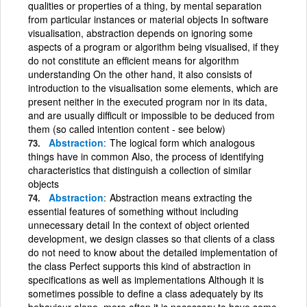
qualities or properties of a thing, by mental separation
from particular instances or material objects In software
visualisation, abstraction depends on ignoring some
aspects of a program or algorithm being visualised, if they
do not constitute an efficient means for algorithm
understanding On the other hand, it also consists of
introduction to the visualisation some elements, which are
present neither in the executed program nor in its data,
and are usually difficult or impossible to be deduced from
them (so called intention content - see below)
Abstraction
The logical form which analogous
things have in common Also, the process of identifying
characteristics that distinguish a collection of similar
objects
Abstraction
Abstraction means extracting the
essential features of something without including
unnecessary detail In the context of object oriented
development, we design classes so that clients of a class
do not need to know about the detailed implementation of
the class Perfect supports this kind of abstraction in
specifications as well as implementations Although it is
sometimes possible to define a class adequately by its
behaviour alone, more often it is necessary to have some