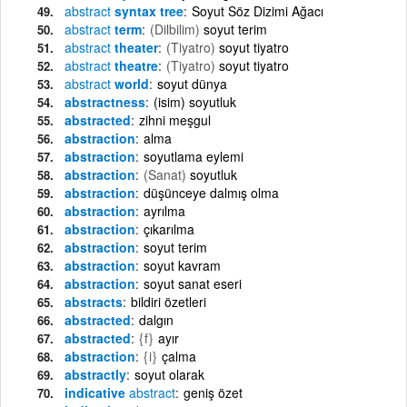
abstract
syntax tree
Soyut Söz Dizimi Ağacı
abstract
term
(Dilbilim)
soyut terim
abstract
theater
(Tiyatro)
soyut tiyatro
abstract
theatre
(Tiyatro)
soyut tiyatro
abstract
world
soyut dünya
abstractness
(isim) soyutluk
abstracted
zihni meşgul
abstraction
alma
abstraction
soyutlama eylemi
abstraction
(Sanat)
soyutluk
abstraction
düşünceye dalmış olma
abstraction
ayrılma
abstraction
çıkarılma
abstraction
soyut terim
abstraction
soyut kavram
abstraction
soyut sanat eseri
abstracts
bildiri özetleri
abstracted
dalgın
abstracted
{f}
ayır
abstraction
{i}
çalma
abstractly
soyut olarak
indicative
abstract
geniş özet