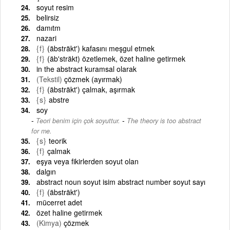
soyut resim
belirsiz
damıtm
nazari
{f}
(äbsträkt') kafasını meşgul etmek
{f}
(äb'sträkt) özetlemek, özet haline getirmek
in the abstract kuramsal olarak
(Tekstil)
çözmek (ayırmak)
{f}
(äbsträkt') çalmak, aşırmak
{s}
abstre
soy
-
Teori benim için çok soyuttur.
The theory is too abstract
for me.
{s}
teorik
{f}
çalmak
eşya veya fikirlerden soyut olan
dalgın
abstract noun soyut isim abstract number soyut sayı
{f}
(äbsträkt')
mücerret adet
özet haline getirmek
(Kimya)
çözmek