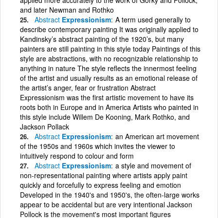
and later Newman and Rothko
Abstract
Expressionism
A term used generally to
describe contemporary painting It was originally applied to
Kandinsky’s abstract painting of the 1920’s, but many
painters are still painting in this style today Paintings of this
style are abstractions, with no recognizable relationship to
anything in nature The style reflects the innermost feeling
of the artist and usually results as an emotional release of
the artist’s anger, fear or frustration Abstract
Expressionism was the first artistic movement to have its
roots both in Europe and in America Artists who painted in
this style include Willem De Kooning, Mark Rothko, and
Jackson Pollack
Abstract
Expressionism
an American art movement
of the 1950s and 1960s which invites the viewer to
intuitively respond to colour and form
Abstract
Expressionism
a style and movement of
non-representational painting where artists apply paint
quickly and forcefully to express feeling and emotion
Developed in the 1940's and 1950's, the often-large works
appear to be accidental but are very intentional Jackson
Pollock is the movement's most important figures