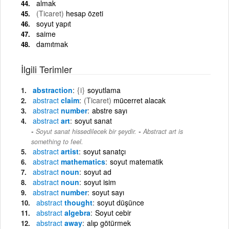
almak
(Ticaret)
hesap özeti
soyut yapıt
saime
damıtmak
İlgili Terimler
abstraction
{i}
soyutlama
abstract
claim
(Ticaret)
mücerret alacak
abstract
number
abstre sayı
abstract
art
soyut sanat
-
Soyut sanat hissedilecek bir şeydir.
Abstract art is
something to feel.
abstract
artist
soyut sanatçı
abstract
mathematics
soyut matematik
abstract
noun
soyut ad
abstract
noun
soyut isim
abstract
number
soyut sayı
abstract
thought
soyut düşünce
abstract
algebra
Soyut cebir
abstract
away
alıp götürmek