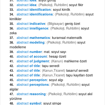
abstract
idea
(Pisikoloji, Ruhbilim)
soyut fikir
abstract
identification
soyut kimlik
abstract
identifications
(Pisikoloji, Ruhbilim)
soyut
kimlikler
abstract
indicative
(Bilgisayar)
geniş özet
abstract
intelligence
(Pisikoloji, Ruhbilim)
soyut
zeka
abstract
mathematics
kuramsal matematik
abstract
modeling
(Pisikoloji, Ruhbilim)
soyut
modelleme
abstract
number
mat. soyut sayı
abstract
of account
hesap özeti
abstract
of judgment
(Kanun)
mahkeme özeti
abstract
of title
tapu senedi
abstract
of title
(Kanun,Ticaret)
tasarruf senedi
abstract
of title
(Kanun,Ticaret)
tapu kayıtları özeti
abstract
perception
soyut algı
abstract
perceptions
(Pisikoloji, Ruhbilim)
soyut
algılar
abstract
reasoning
(Pisikoloji, Ruhbilim)
soyut akıl
yürütme
abstract
symbol
soyut simge