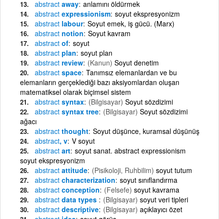
abstract
away
anlamını öldürmek
abstract
expressionism
soyut ekspresyonizm
abstract
labour
Soyut emek, iş gücü. (Marx)
abstract
notion
Soyut kavram
abstract
of
soyut
abstract
plan
soyut plan
abstract
review
(Kanun)
Soyut denetim
abstract
space
Tanımsız elemanlardan ve bu
elemanların gerçeklediği bazı aksiyomlardan oluşan
matematiksel olarak biçimsel sistem
abstract
syntax
(Bilgisayar)
Soyut sözdizimi
abstract
syntax tree
(Bilgisayar)
Soyut sözdizimi
ağacı
abstract
thought
Soyut düşünce, kuramsal düşünüş
abstract
, v
V soyut
abstract
art
soyut sanat. abstract expressionism
soyut ekspresyonizm
abstract
attitude
(Pisikoloji, Ruhbilim)
soyut tutum
abstract
characterization
soyut sınıflandırma
abstract
conception
(Felsefe)
soyut kavrama
abstract
data types
(Bilgisayar)
soyut veri tipleri
abstract
descriptive
(Bilgisayar)
açıklayıcı özet
abstract
idea
soyut görüş