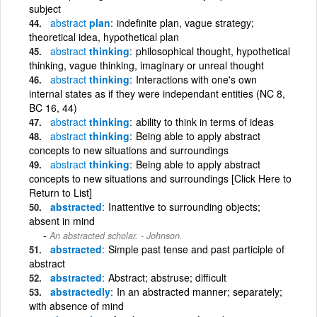
subject
abstract
plan
indefinite plan, vague strategy;
theoretical idea, hypothetical plan
abstract
thinking
philosophical thought, hypothetical
thinking, vague thinking, imaginary or unreal thought
abstract
thinking
Interactions with one's own
internal states as if they were independant entities (NC 8,
BC 16, 44)
abstract
thinking
ability to think in terms of ideas
abstract
thinking
Being able to apply abstract
concepts to new situations and surroundings
abstract
thinking
Being able to apply abstract
concepts to new situations and surroundings [Click Here to
Return to List]
abstracted
Inattentive to surrounding objects;
absent in mind
An abstracted scholar. - Johnson.
abstracted
Simple past tense and past participle of
abstract
abstracted
Abstract; abstruse; difficult
abstractedly
In an abstracted manner; separately;
with absence of mind