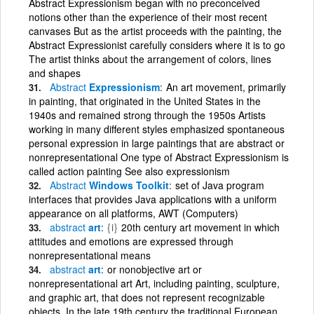
Abstract Expressionism began with no preconceived
notions other than the experience of their most recent
canvases But as the artist proceeds with the painting, the
Abstract Expressionist carefully considers where it is to go
The artist thinks about the arrangement of colors, lines
and shapes
Abstract
Expressionism
An art movement, primarily
in painting, that originated in the United States in the
1940s and remained strong through the 1950s Artists
working in many different styles emphasized spontaneous
personal expression in large paintings that are abstract or
nonrepresentational One type of Abstract Expressionism is
called action painting See also expressionism
Abstract
Windows Toolkit
set of Java program
interfaces that provides Java applications with a uniform
appearance on all platforms, AWT (Computers)
abstract
art
{i}
20th century art movement in which
attitudes and emotions are expressed through
nonrepresentational means
abstract
art
or nonobjective art or
nonrepresentational art Art, including painting, sculpture,
and graphic art, that does not represent recognizable
objects. In the late 19th century the traditional European