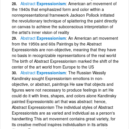
Abstract
Expressionism
American art movement of
the 1940s that emphasized form and color within a
nonrepresentational framework Jackson Pollock initiated
the revolutionary technique of splattering the paint directly
on canvas to achieve the subconscious interpretation of
the artist's inner vision of reality
Abstract
Expressionism
An American art movement
from the 1950s and 60s Paintings by the Abstract
Expressionists are non-objective, meaning that they have
no basis in recognizable representations of the real world
The birth of Abstract Expressionism marked the shift of the
center of the art world from Europe to the US
Abstract
Expressionism
The Russian Wassily
Kandinsky sought Expressionism emotions in non-
objective, or abstract, paintings He saw that objects and
figures were not necessary to produce feelings in art He
could do it with lines, shapes, and colors alone Kandinsky
painted Expressionistic art that was abstract: hence,
Abstract Expressionism The individual styles of Abstract
Expressionists are as varied and individual as a person's
handwriting This art movement contains great variety, for
its creative method inspires individualism in its artists