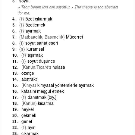
soyut
-
Teori benim için çok soyuttur.
The theory is too abstract
for me.
{f}
özet çıkarmak
{f}
özetlemek
{f}
ayırmak
(Matbaacılık, Basımcılık)
Mücerret
{i}
soyut sanat eseri
{s}
kuramsal
{f}
aşırmak
{i}
soyut düşünce
(Kanun,Ticaret)
hülasa
özetçe
abstrakt
(Kimya)
kimyasal yöntemlerle ayırmak
kafasını meşgul etmek
{f}
damıtmak [biy.]
(Kanun)
kısaltma
heykel
çekmek
genel
{f}
ayır
çıkarmak