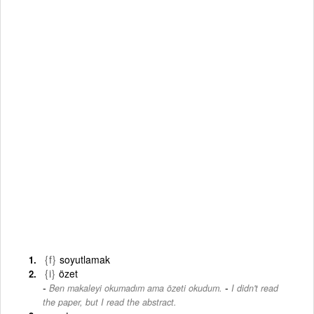
{f}
soyutlamak
{i}
özet
-
Ben makaleyi okumadım ama özeti okudum.
I didn't read
the paper, but I read the abstract.