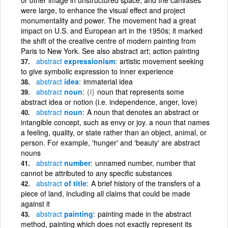
were large, to enhance the visual effect and project
monumentality and power. The movement had a great
impact on U.S. and European art in the 1950s; it marked
the shift of the creative centre of modern painting from
Paris to New York. See also abstract art; action painting
abstract
expressionism
artistic movement seeking
to give symbolic expression to inner experience
abstract
idea
immaterial idea
abstract
noun
{i}
noun that represents some
abstract idea or notion (i.e. independence, anger, love)
abstract
noun
A noun that denotes an abstract or
intangible concept, such as envy or joy. a noun that names
a feeling, quality, or state rather than an object, animal, or
person. For example, 'hunger' and 'beauty' are abstract
nouns
abstract
number
unnamed number, number that
cannot be attributed to any specific substances
abstract
of title
A brief history of the transfers of a
piece of land, including all claims that could be made
against it
abstract
painting
painting made in the abstract
method, painting which does not exactly represent its