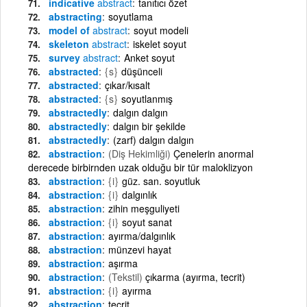
indicative
abstract
tanıtıcı özet
abstracting
soyutlama
model of
abstract
soyut modeli
skeleton
abstract
iskelet soyut
survey
abstract
Anket soyut
abstracted
{s}
düşünceli
abstracted
çıkar/kısalt
abstracted
{s}
soyutlanmış
abstractedly
dalgın dalgın
abstractedly
dalgın bir şekilde
abstractedly
(zarf) dalgın dalgın
abstraction
(Diş Hekimliği)
Çenelerin anormal
derecede birbirnden uzak olduğu bir tür maloklizyon
abstraction
{i}
güz. san. soyutluk
abstraction
{i}
dalgınlık
abstraction
zihin meşguliyeti
abstraction
{i}
soyut sanat
abstraction
ayırma/dalgınlık
abstraction
münzevi hayat
abstraction
aşırma
abstraction
(Tekstil)
çıkarma (ayırma, tecrit)
abstraction
{i}
ayırma
abstraction
tecrit