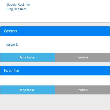
Google Resimler
Bing Resimler
Geçmiş
dalgınlık
Daha fazla...
Temizle
Favoriler
Daha fazla...
Temizle