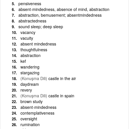
pensiveness
absent-mindedness, absence of mind, abstraction
abstraction, bemusement; absentmindedness
abstractedness
sound sleep; deep sleep
vacancy
vacuity
absent mindedness
thoughtfulness
abstraction
kef
wandering
stargazing
(Konuşma Dili)
castle in the air
daydream
revery
(Konuşma Dili)
castle in spain
brown study
absent-mindedness
contemplativeness
oversight
rumination