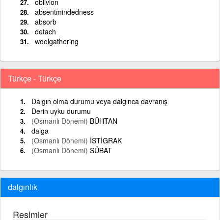
oblivion
absentmindedness
absorb
detach
woolgathering
Türkçe - Türkçe
Dalgın olma durumu veya dalgınca davranış
Derin uyku durumu
(Osmanlı Dönemi)
BÜHTAN
dalga
(Osmanlı Dönemi)
İSTİGRAK
(Osmanlı Dönemi)
SÜBAT
dalgınlık
Resimler