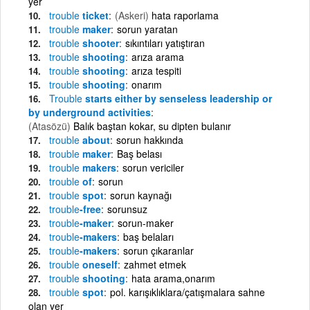
yer
trouble
ticket
(Askeri)
hata raporlama
trouble
maker
sorun yaratan
trouble
shooter
sıkıntıları yatıştıran
trouble
shooting
arıza arama
trouble
shooting
arıza tespiti
trouble
shooting
onarım
Trouble
starts either by senseless leadership or
by underground activities
(Atasözü)
Balık baştan kokar, su dipten bulanır
trouble
about
sorun hakkında
trouble
maker
Baş belası
trouble
makers
sorun vericiler
trouble
of
sorun
trouble
spot
sorun kaynağı
trouble
-free
sorunsuz
trouble
-maker
sorun-maker
trouble
-makers
baş belaları
trouble
-makers
sorun çıkaranlar
trouble
oneself
zahmet etmek
trouble
shooting
hata arama,onarım
trouble
spot
pol. karışıklıklara/çatışmalara sahne
olan yer