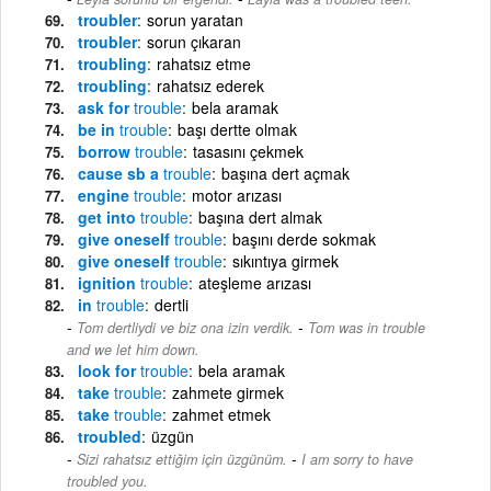
troubler
sorun yaratan
troubler
sorun çıkaran
troubling
rahatsız etme
troubling
rahatsız ederek
ask for
trouble
bela aramak
be in
trouble
başı dertte olmak
borrow
trouble
tasasını çekmek
cause sb a
trouble
başına dert açmak
engine
trouble
motor arızası
get into
trouble
başına dert almak
give oneself
trouble
başını derde sokmak
give oneself
trouble
sıkıntıya girmek
ignition
trouble
ateşleme arızası
in
trouble
dertli
-
Tom dertliydi ve biz ona izin verdik.
Tom was in trouble
and we let him down.
look for
trouble
bela aramak
take
trouble
zahmete girmek
take
trouble
zahmet etmek
troubled
üzgün
-
Sizi rahatsız ettiğim için üzgünüm.
I am sorry to have
troubled you.