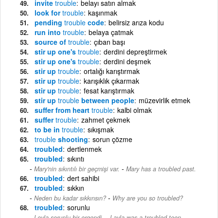
invite
trouble
belayı satın almak
look for
trouble
kaşınmak
pending
trouble
code
belirsiz arıza kodu
run into
trouble
belaya çatmak
source of
trouble
çıban başı
stir up one's
trouble
derdini depreştirmek
stir up one's
trouble
derdini deşmek
stir up
trouble
ortalığı karıştırmak
stir up
trouble
karışıklık çıkarmak
stir up
trouble
fesat karıştırmak
stir up
trouble
between people
müzevirlik etmek
suffer from heart
trouble
kalbi olmak
suffer
trouble
zahmet çekmek
to be in
trouble
sıkışmak
trouble
shooting
sorun çözme
troubled
dertlenmek
troubled
sıkıntı
-
Mary'nin sıkıntılı bir geçmişi var.
Mary has a troubled past.
troubled
dert sahibi
troubled
sıkkın
-
Neden bu kadar sıkkınsın?
Why are you so troubled?
troubled
sorunlu
-
Leyla sorunlu bir ergendi.
Layla was a troubled teen.