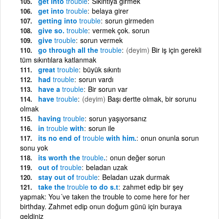
get into
trouble
Sıkıntıya girmek
get into
trouble
belaya girer
getting into
trouble
sorun girmeden
give so.
trouble
vermek çok. sorun
give
trouble
sorun vermek
go through all the
trouble
(deyim)
Bir iş için gerekli
tüm sıkıntılara katlanmak
great
trouble
büyük sıkıntı
had
trouble
sorun vardı
have a
trouble
Bir sorun var
have
trouble
(deyim)
Başı dertte olmak, bir sorunu
olmak
having
trouble
sorun yaşıyorsanız
in
trouble
with
sorun ile
its no end of
trouble
with him.
onun onunla sorun
sonu yok
its worth the
trouble
.
onun değer sorun
out of
trouble
beladan uzak
stay out of
trouble
Beladan uzak durmak
take the
trouble
to do s.t
zahmet edip bir şey
yapmak: You´ve taken the trouble to come here for her
birthday. Zahmet edip onun doğum günü için buraya
geldiniz