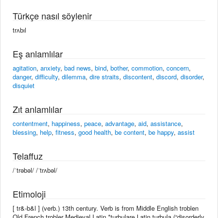
Türkçe nasıl söylenir
trʌbıl
Eş anlamlılar
agitation
,
anxiety
,
bad news
,
bind
,
bother
,
commotion
,
concern
,
danger
,
difficulty
,
dilemma
,
dire straits
,
discontent
,
discord
,
disorder
,
disquiet
Zıt anlamlılar
contentment
,
happiness
,
peace
,
advantage
,
aid
,
assistance
,
blessing
,
help
,
fitness
,
good health
,
be content
,
be happy
,
assist
Telaffuz
/ˈtrəbəl/ /ˈtrʌbəl/
Etimoloji
[ tr&-b&l ] (verb.) 13th century. Verb is from Middle English troblen
Old French trobler Medieval Latin *turbulare Latin turbula (“disorderly