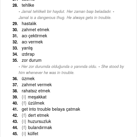
tehlike
-
Jamal tehlikeli bir haydut. Her zaman başı beladadır.
Jamal is a dangerous thug. He always gets in trouble.
hastalık
zahmet etmek
acı çektirmek
acı vermek
yanlış
ızdırap
zor durum
-
Her zor durumda olduğunda o yanında oldu.
She stood by
him whenever he was in trouble.
üzmek
zahmet vermek
rahatsız etmek
{i}
meşakkat
{f}
üzülmek
get into trouble belaya çatmak
{f}
dert etmek
{i}
huzursuzluk
{f}
bulandırmak
{i}
külfet