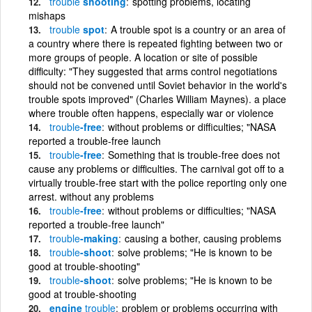
trouble
shooting
spotting problems, locating
mishaps
trouble
spot
A trouble spot is a country or an area of
a country where there is repeated fighting between two or
more groups of people. A location or site of possible
difficulty: "They suggested that arms control negotiations
should not be convened until Soviet behavior in the world's
trouble spots improved" (Charles William Maynes). a place
where trouble often happens, especially war or violence
trouble
-free
without problems or difficulties; "NASA
reported a trouble-free launch
trouble
-free
Something that is trouble-free does not
cause any problems or difficulties. The carnival got off to a
virtually trouble-free start with the police reporting only one
arrest. without any problems
trouble
-free
without problems or difficulties; "NASA
reported a trouble-free launch"
trouble
-making
causing a bother, causing problems
trouble
-shoot
solve problems; "He is known to be
good at trouble-shooting"
trouble
-shoot
solve problems; "He is known to be
good at trouble-shooting
engine
trouble
problem or problems occurring with