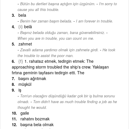
-
Bütün bu dertleri başına açtığım için üzgünüm.
I'm sorry to
cause you all this trouble.
bela
-
Benim her zaman başım belada.
I am forever in trouble.
{i}
belâ
-
Başınız belada olduğu zaman, bana güvenebilirsiniz.
When you are in trouble, you can count on me.
zahmet
-
Zavallı adama yardımcı olmak için zahmete girdi.
He took
the trouble to assist the poor man.
{f}
1. rahatsız etmek, tedirgin etmek: The
approaching storm troubled the ship's crew. Yaklaşan
fırtına geminin tayfasını tedirgin etti. The
başını ağrıtmak
müşkül
iş
Tom'un olacağını düşündüğü kadar çok bir iş bulma sorunu
-
olmadı.
Tom didn't have as much trouble finding a job as he
thought he would.
gaile
rahatını bozmak
başına bela olmak