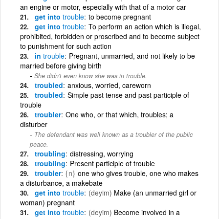
an engine or motor, especially with that of a motor car
get into
trouble
to become pregnant
get into
trouble
To perform an action which is illegal,
prohibited, forbidden or proscribed and to become subject
to punishment for such action
in
trouble
Pregnant, unmarried, and not likely to be
married before giving birth
She didn't even know she was in trouble.
troubled
anxious, worried, careworn
troubled
Simple past tense and past participle of
trouble
troubler
One who, or that which, troubles; a
disturber
The defendant was well known as a troubler of the public
peace.
troubling
distressing, worrying
troubling
Present participle of trouble
troubler
{n}
one who gives trouble, one who makes
a disturbance, a makebate
get into
trouble
(deyim)
Make (an unmarried girl or
woman) pregnant
get into
trouble
(deyim)
Become involved in a