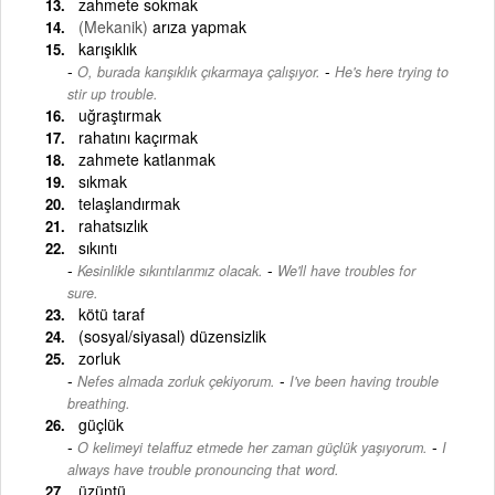
zahmete sokmak
(Mekanik)
arıza yapmak
karışıklık
-
O, burada karışıklık çıkarmaya çalışıyor.
He's here trying to
stir up trouble.
uğraştırmak
rahatını kaçırmak
zahmete katlanmak
sıkmak
telaşlandırmak
rahatsızlık
sıkıntı
-
Kesinlikle sıkıntılarımız olacak.
We'll have troubles for
sure.
kötü taraf
(sosyal/siyasal) düzensizlik
zorluk
-
Nefes almada zorluk çekiyorum.
I've been having trouble
breathing.
güçlük
-
O kelimeyi telaffuz etmede her zaman güçlük yaşıyorum.
I
always have trouble pronouncing that word.
üzüntü