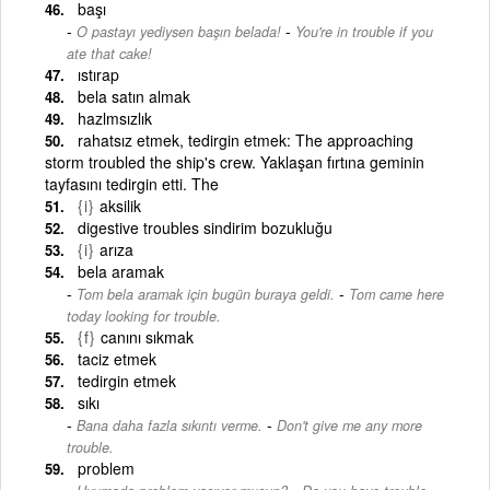
başı
-
O pastayı yediysen başın belada!
You're in trouble if you
ate that cake!
ıstırap
bela satın almak
hazlmsızlık
rahatsız etmek, tedirgin etmek: The approaching
storm troubled the ship's crew. Yaklaşan fırtına geminin
tayfasını tedirgin etti. The
{i}
aksilik
digestive troubles sindirim bozukluğu
{i}
arıza
bela aramak
-
Tom bela aramak için bugün buraya geldi.
Tom came here
today looking for trouble.
{f}
canını sıkmak
taciz etmek
tedirgin etmek
sıkı
-
Bana daha fazla sıkıntı verme.
Don't give me any more
trouble.
problem
-