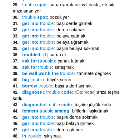
trouble
spot
sorun yaratan/zayıf nokta, sık sık
arızalanan yer
trouble
spot
bozuk yer
get into
trouble
başı derde girmek
get into
trouble
derde sokmak
get into
trouble
belaya çatmak
get into
trouble
belaya uğramak
get into
trouble
başını belaya sokmak
troubled
{f}
sorun et
ask for (
trouble
)
çanak tutmak
ask for
trouble
sataşmak
be well worth the
trouble
zahmete değmek
big
trouble
büyük sorun
borrow
trouble
başına dert açmak
diagnostic
trouble
code
(Otomotiv)
arıza teşhis
kodu
diagnostic
trouble
code
teşhis güçlük kodu
ferment
trouble
among
birilerini kışkırtmak
get into
trouble
başını derde sokmak
get into
trouble
başı belaya girmek
get into
trouble
derde girmek
in
trouble
sıkışmak