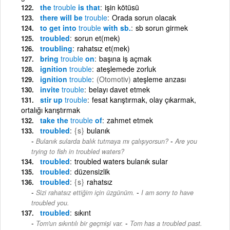
the
trouble
is that
işin kötüsü
there will be
trouble
Orada sorun olacak
to get into
trouble
with sb.
sb sorun girmek
troubled
sorun et(mek)
troubling
rahatsız et(mek)
bring
trouble
on
başına iş açmak
ignition
trouble
ateşlemede zorluk
ignition
trouble
(Otomotiv)
ateşleme anzası
invite
trouble
belayı davet etmek
stir up
trouble
fesat karıştırmak, olay çıkarmak,
ortalığı karıştırmak
take the
trouble
of
zahmet etmek
troubled
{s}
bulanık
-
Bulanık sularda balık tutmaya mı çalışıyorsun?
Are you
trying to fish in troubled waters?
troubled
troubled waters bulanık sular
troubled
düzensizlik
troubled
{s}
rahatsız
-
Sizi rahatsız ettiğim için üzgünüm.
I am sorry to have
troubled you.
troubled
sıkınt
-
Tom'un sıkıntılı bir geçmişi var.
Tom has a troubled past.