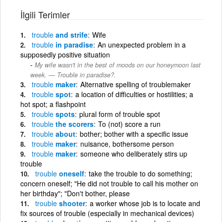
İlgili Terimler
trouble
and strife
Wife
trouble
in paradise
An unexpected problem in a
supposedly positive situation
My wife wasn't in the best of moods on our honeymoon last
week. ― Trouble in paradise?.
trouble
maker
Alternative spelling of troublemaker
trouble
spot
a location of difficulties or hostilities; a
hot spot; a flashpoint
trouble
spots
plural form of trouble spot
trouble
the scorers
To (not) score a run
trouble
about
bother; bother with a specific issue
trouble
maker
nuisance, bothersome person
trouble
maker
someone who deliberately stirs up
trouble
trouble
oneself
take the trouble to do something;
concern oneself; "He did not trouble to call his mother on
her birthday"; "Don't bother, please
trouble
shooter
a worker whose job is to locate and
fix sources of trouble (especially in mechanical devices)