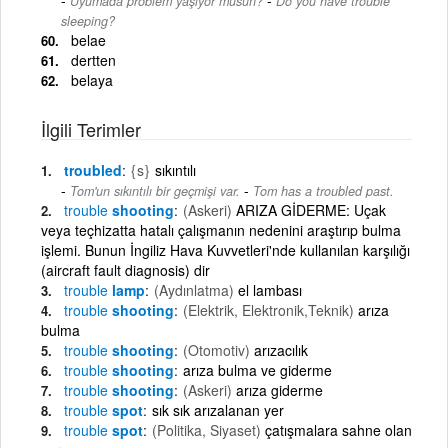
Uyumada problem yaşıyor musun?
Do you have trouble
sleeping?
belae
dertten
belaya
İlgili Terimler
troubled
{s}
sıkıntılı
-
Tom'un sıkıntılı bir geçmişi var.
Tom has a troubled past.
trouble
shooting
(Askeri)
ARIZA GİDERME: Uçak
veya teçhizatta hatalı çalışmanın nedenini araştırıp bulma
işlemi. Bunun İngiliz Hava Kuvvetleri'nde kullanılan karşılığı
(aircraft fault diagnosis) dir
trouble
lamp
(Aydınlatma)
el lambası
trouble
shooting
(Elektrik, Elektronik,Teknik)
arıza
bulma
trouble
shooting
(Otomotiv)
arızacılık
trouble
shooting
arıza bulma ve giderme
trouble
shooting
(Askeri)
arıza giderme
trouble
spot
sık sık arızalanan yer
trouble
spot
(Politika, Siyaset)
çatışmalara sahne olan