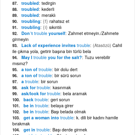
troubled
tedirgin
troubled
kederli
troubled
meraklı
troubling
{f}
rahatsız et
troubling
{i}
sıkıntılı
Don´t
trouble
yourself
Zahmet etmeyin./Zahmete
girmeyin
Lack of experience invites
trouble
(Atasözü)
Cahil
ile çıkma yola, getirir başına bin türlü bela
May I
trouble
you for the salt?
Tuzu verebilir
mısınız?
a ton of
trouble
bir dolu dert
a ton of
trouble
bir sürü sorun
a
trouble
bir sorun
ask for
trouble
kasınmak
ask/look for
trouble
bela aramak
back
trouble
geri sorun
be in
trouble
belaya girer
be in
trouble
Başı belada olmak
get a woman into
trouble
k. dili bir kadını hamile
bırakmak
get in
trouble
Başı derde girmek