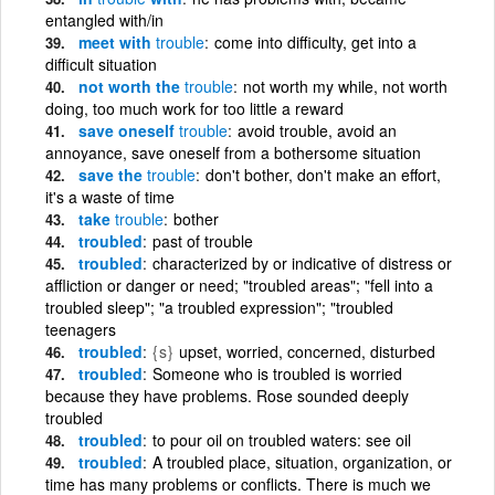
entangled with/in
meet with
trouble
come into difficulty, get into a
difficult situation
not worth the
trouble
not worth my while, not worth
doing, too much work for too little a reward
save oneself
trouble
avoid trouble, avoid an
annoyance, save oneself from a bothersome situation
save the
trouble
don't bother, don't make an effort,
it's a waste of time
take
trouble
bother
troubled
past of trouble
troubled
characterized by or indicative of distress or
affliction or danger or need; "troubled areas"; "fell into a
troubled sleep"; "a troubled expression"; "troubled
teenagers
troubled
{s}
upset, worried, concerned, disturbed
troubled
Someone who is troubled is worried
because they have problems. Rose sounded deeply
troubled
troubled
to pour oil on troubled waters: see oil
troubled
A troubled place, situation, organization, or
time has many problems or conflicts. There is much we