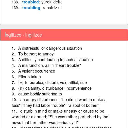
troubled
yüreki delik
troubling
rahatsiz et
İngilizce - İngilizce
A distressful or dangerous situation
To bother; to annoy
A difficulty contributing to such a situation
A malfunction, as in "heart trouble"
A violent occurrence
Efforts taken
{v}
to perplex, disturb, vex, afflict, sue
{n}
calamity, disturbance, inconvenience
cause bodily suffering to
an angry disturbance; "he didn't want to make a
fuss"; "they had labor trouble"; "a spot of bother"
disturb in mind or make uneasy or cause to be
worried or alarmed; "She was rather perturbed by the
news that her father was seriously ill"
If something troubles you, it makes you feel rather