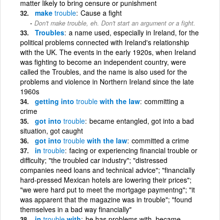
matter likely to bring censure or punishment
make
trouble
Cause a fight
Don't make trouble, eh. Don't start an argument or a fight.
Troubles
a name used, especially in Ireland, for the
political problems connected with Ireland's relationship
with the UK. The events in the early 1920s, when Ireland
was fighting to become an independent country, were
called the Troubles, and the name is also used for the
problems and violence in Northern Ireland since the late
1960s
getting into
trouble
with the law
committing a
crime
got into
trouble
became entangled, got into a bad
situation, got caught
got into
trouble
with the law
committed a crime
in
trouble
facing or experiencing financial trouble or
difficulty; "the troubled car industry"; "distressed
companies need loans and technical advice"; "financially
hard-pressed Mexican hotels are lowering their prices";
"we were hard put to meet the mortgage paymentng"; "it
was apparent that the magazine was in trouble"; "found
themselves in a bad way financially"
in
trouble
with
he has problems with, became