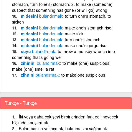
stomach, turn (one's) stomach. 2. to make (someone)
suspect that something has gone (or will go) wrong
midesini
bulandırmak
to turn one's stomach, to
sicken
midesini
bulandırmak
make one's stomach rise
midesini
bulandırmak
make sick
midesini
bulandırmak
turn one's stomach
midesini
bulandırmak
make one's gorge rise
suyu
bulandırmak
to throw a monkey wrench into
something that's going well
zihinini
bulandırmak
to make (one) suspicious,
make (one) smell a rat
zihnini
bulandırmak
to make one suspicious
Türkçe - Türkçe
İki veya daha çok şeyi birbirlerinden fark edilmeyecek
biçimde karıştırmak
Bulanmasına yol açmak, bulanmasını sağlamak