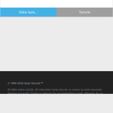
Daha fazla...
Temizle
© 1999-2026 Sesli Sözlük™
20 dilde online sözlük. 20 milyondan fazla sözcük ve anlamı üç farklı aksanda
dinleme seçeneği. Cümle ve Videolar ile zenginleştirilmiş içerik. Etimoloji, Eş ve
Zıt anlamlar, kelime okunuşları ve günün kelimesi. Yazım Türkçeleştirici ile hatalı
Türkçe metinleri düzeltme. iOS, Android ve Windows mobil platformlarda online
ve offline sözlük programları. Sesli Sözlük garantisinde Profesyonel çeviri
hizmetleri. İngilizce kelime haznenizi arttıracak kelime oyunları. Ayarlar
bölümünü kullarak çevirisini görmek istediğiniz sözlükleri seçme ve aynı