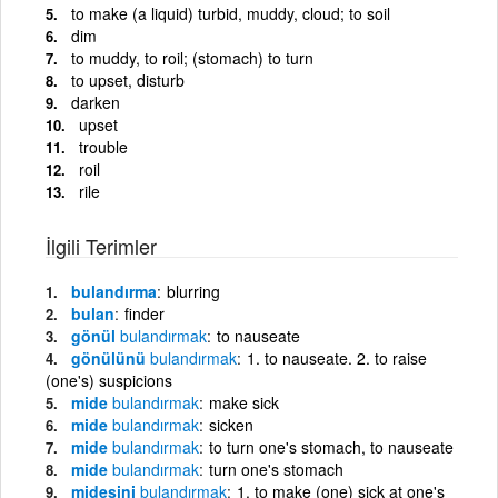
to make (a liquid) turbid, muddy, cloud; to soil
dim
to muddy, to roil; (stomach) to turn
to upset, disturb
darken
upset
trouble
roil
rile
İlgili Terimler
bulandırma
blurring
bulan
finder
gönül
bulandırmak
to nauseate
gönülünü
bulandırmak
1. to nauseate. 2. to raise
(one's) suspicions
mide
bulandırmak
make sick
mide
bulandırmak
sicken
mide
bulandırmak
to turn one's stomach, to nauseate
mide
bulandırmak
turn one's stomach
midesini
bulandırmak
1. to make (one) sick at one's