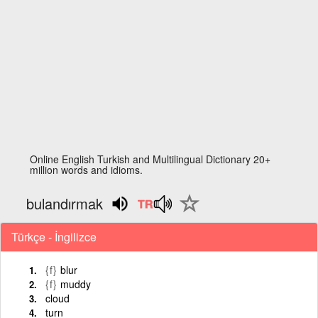
Online English Turkish and Multilingual Dictionary 20+
million words and idioms.
bulandırmak
Türkçe - İngilizce
{f}
blur
{f}
muddy
cloud
turn