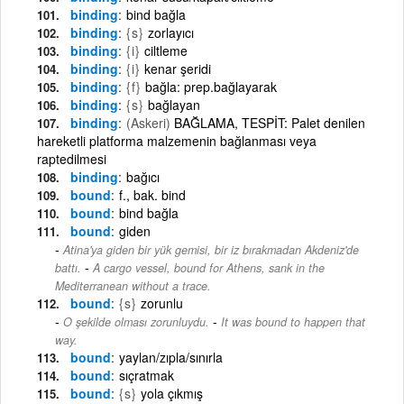
binding
bind bağla
binding
{s}
zorlayıcı
binding
{i}
ciltleme
binding
{i}
kenar şeridi
binding
{f}
bağla: prep.bağlayarak
binding
{s}
bağlayan
binding
(Askeri)
BAĞLAMA, TESPİT: Palet denilen
hareketli platforma malzemenin bağlanması veya
raptedilmesi
binding
bağıcı
bound
f., bak. bind
bound
bind bağla
bound
giden
Atina'ya giden bir yük gemisi, bir iz bırakmadan Akdeniz'de
-
battı.
A cargo vessel, bound for Athens, sank in the
Mediterranean without a trace.
bound
{s}
zorunlu
-
O şekilde olması zorunluydu.
It was bound to happen that
way.
bound
yaylan/zıpla/sınırla
bound
sıçratmak
bound
{s}
yola çıkmış