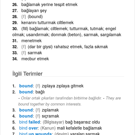
bağlamak yerine tespit etmek
bağlayan şey
{f}
(bound)
kenarını tutturmak ciltlemek
(fiil) bağlamak; ciltlemek; tutturmak, tutmak; engel
olmak; usandırmak; donmak (beton), sarmak, sargılamak
menetmek
{f}
(dar bir giysi) rahatsız etmek, fazla sıkmak
{f}
sarmak
mecbur etmek
İlgili Terimler
bound
{f}
zıplaya zıplaya gitmek
bound
bağlı
-
Onlar ortak çıkarları tarafından birbirine bağlıdır.
They are
bound together by common interests.
bound
{f}
zıplamak
bound
{f}
sıçramak
bind
failed
(Bilgisayar)
bağ başarısız oldu
bind
over
(Kanun)
mali kefaletle bağlamak
bind
up wounds
(deyim)
yaraları sarmak