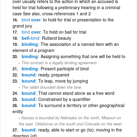
over usually refers to the action in which an accused is
held for trial following a preliminary hearing in a criminal
case See also, cross-references 1 and 2
bind
over
to hold for trial or presentation to the
grand jury
bind
over
To hold on bail for trial
bell-
bind
Rutland beauty
binding
The association of a named item with an
element of a program
binding
Assigning something that one will be held to
This contract is a legally binding agreement.
binding
Present participle of bind
bound
ready, prepared
bound
To leap, move by jumping
The rabbit bounded down the lane.
bound
That cannot stand alone as a free word
bound
Constrained by a quantifier
bound
To surround a territory or other geographical
entity
Kansas is bounded by Nebraska on the north, Missouri on
the east, Oklahoma on the south and Colorado on the west.
bound
ready, able to start or go (to); moving in the
direction (of)