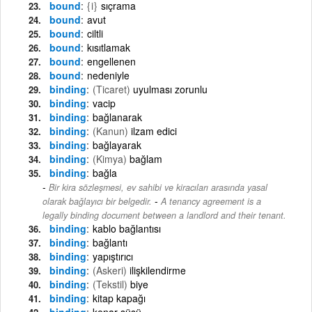
bound
{i}
sıçrama
bound
avut
bound
ciltli
bound
kısıtlamak
bound
engellenen
bound
nedeniyle
binding
(Ticaret)
uyulması zorunlu
binding
vacip
binding
bağlanarak
binding
(Kanun)
ilzam edici
binding
bağlayarak
binding
(Kimya)
bağlam
binding
bağla
Bir kira sözleşmesi, ev sahibi ve kiracıları arasında yasal
-
olarak bağlayıcı bir belgedir.
A tenancy agreement is a
legally binding document between a landlord and their tenant.
binding
kablo bağlantısı
binding
bağlantı
binding
yapıştırıcı
binding
(Askeri)
ilişkilendirme
binding
(Tekstil)
biye
binding
kitap kapağı
binding
kenar süsü