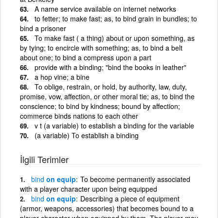
A name service available on internet networks
to fetter; to make fast; as, to bind grain in bundles; to
bind a prisoner
To make fast ( a thing) about or upon something, as
by tying; to encircle with something; as, to bind a belt
about one; to bind a compress upon a part
provide with a binding; "bind the books in leather"
a hop vine; a bine
To oblige, restrain, or hold, by authority, law, duty,
promise, vow, affection, or other moral tie; as, to bind the
conscience; to bind by kindness; bound by affection;
commerce binds nations to each other
v t (a variable) to establish a binding for the variable
(a variable) To establish a binding
İlgili Terimler
bind
on equip
To become permanently associated
with a player character upon being equipped
bind
on equip
Describing a piece of equipment
(armor, weapons, accessories) that becomes bound to a
player character when equipped by them. The player may