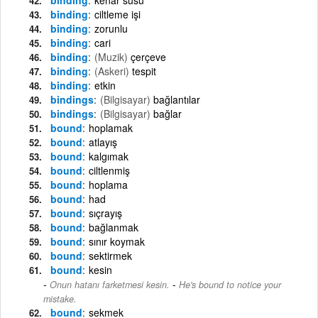
binding
ciltleme işi
binding
zorunlu
binding
cari
binding
(Muzik)
çerçeve
binding
(Askeri)
tespit
binding
etkin
bindings
(Bilgisayar)
bağlantılar
bindings
(Bilgisayar)
bağlar
bound
hoplamak
bound
atlayış
bound
kalgımak
bound
ciltlenmiş
bound
hoplama
bound
had
bound
sıçrayış
bound
bağlanmak
bound
sınır koymak
bound
sektirmek
bound
kesin
-
Onun hatanı farketmesi kesin.
He's bound to notice your
mistake.
bound
sekmek