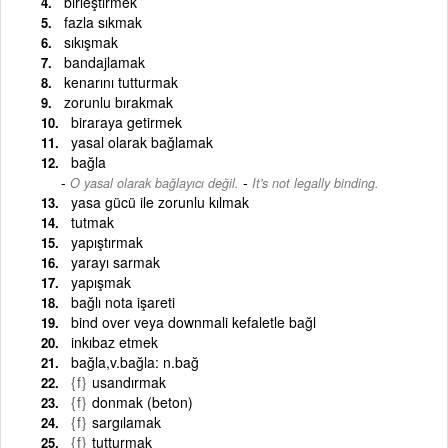
birleştirmek
fazla sıkmak
sıkışmak
bandajlamak
kenarını tutturmak
zorunlu bırakmak
biraraya getirmek
yasal olarak bağlamak
bağla
-
O yasal olarak bağlayıcı değil.
It's not legally binding.
yasa gücü ile zorunlu kılmak
tutmak
yapıştırmak
yarayı sarmak
yapışmak
bağlı nota işareti
bind over veya downmali kefaletle bağl
inkıbaz etmek
bağla,v.bağla: n.bağ
{f}
usandırmak
{f}
donmak (beton)
{f}
sargılamak
{f}
tutturmak