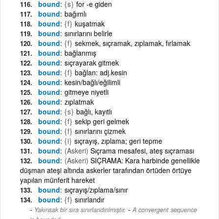
bound
{s}
for -e giden
bound
bağımlı
bound
{f}
kuşatmak
bound
sınırlarını belirle
bound
{f}
sekmek, sıçramak, zıplamak, fırlamak
bound
bağlanmış
bound
sıçrayarak gitmek
bound
{f}
bağlan: adj.kesin
bound
kesin/bağlı/eğilimli
bound
gitmeye niyetli
bound
zıplatmak
bound
{s}
bağlı, kayıtlı
bound
{f}
sekip geri gelmek
bound
{f}
sınırlarını çizmek
bound
{i}
sıçrayış, zıplama; geri tepme
bound
(Askeri)
Sıçrama mesafesi, ateş sıçraması
bound
(Askeri)
SIÇRAMA: Kara harbinde genellikle
düşman ateşi altında askerler tarafından örtüden örtüye
yapılan münferit hareket
bound
sıçrayış/zıplama/sınır
bound
{f}
sınırlandır
-
Yakınsak bir sıra sınırlandırılmıştır.
A convergent sequence