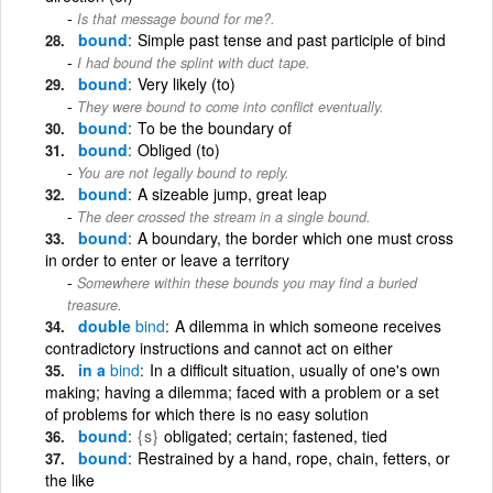
Is that message bound for me?.
bound
Simple past tense and past participle of bind
I had bound the splint with duct tape.
bound
Very likely (to)
They were bound to come into conflict eventually.
bound
To be the boundary of
bound
Obliged (to)
You are not legally bound to reply.
bound
A sizeable jump, great leap
The deer crossed the stream in a single bound.
bound
A boundary, the border which one must cross
in order to enter or leave a territory
Somewhere within these bounds you may find a buried
treasure.
double
bind
A dilemma in which someone receives
contradictory instructions and cannot act on either
in a
bind
In a difficult situation, usually of one's own
making; having a dilemma; faced with a problem or a set
of problems for which there is no easy solution
bound
{s}
obligated; certain; fastened, tied
bound
Restrained by a hand, rope, chain, fetters, or
the like