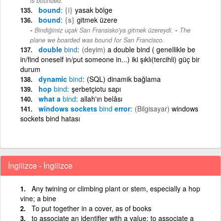
is bounded.
bound
{i}
yasak bölge
bound
{s}
gitmek üzere
-
Bindiğimiz uçak San Fransisko'ya gitmek üzereydi.
The
plane we boarded was bound for San Francisco.
double
bind
(deyim)
a double bind ( genellikle be
in/find oneself in/put someone in...) iki şıklı(tercihli) güç bir
durum
dynamic
bind
(SQL) dinamik bağlama
hop
bind
şerbetçiotu sapı
what a
bind
allah'ın belâsı
windows sockets
bind
error
(Bilgisayar)
windows
sockets bind hatası
İngilizce - İngilizce
Any twining or climbing plant or stem, especially a hop
vine; a bine
To put together in a cover, as of books
to associate an identifier with a value; to associate a