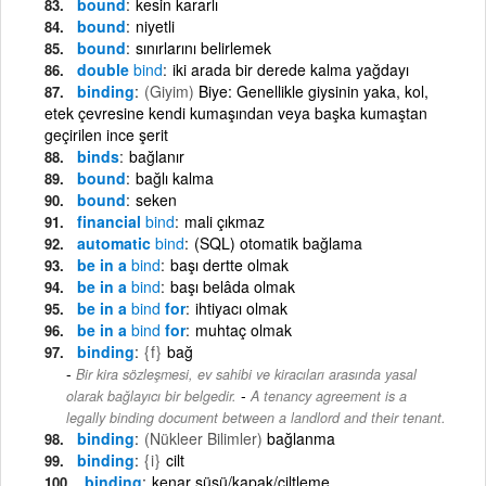
bound
kesin kararlı
bound
niyetli
bound
sınırlarını belirlemek
double
bind
iki arada bir derede kalma yağdayı
binding
(Giyim)
Biye: Genellikle giysinin yaka, kol,
etek çevresine kendi kumaşından veya başka kumaştan
geçirilen ince şerit
binds
bağlanır
bound
bağlı kalma
bound
seken
financial
bind
mali çıkmaz
automatic
bind
(SQL) otomatik bağlama
be in a
bind
başı dertte olmak
be in a
bind
başı belâda olmak
be in a
bind
for
ihtiyacı olmak
be in a
bind
for
muhtaç olmak
binding
{f}
bağ
Bir kira sözleşmesi, ev sahibi ve kiracıları arasında yasal
-
olarak bağlayıcı bir belgedir.
A tenancy agreement is a
legally binding document between a landlord and their tenant.
binding
(Nükleer Bilimler)
bağlanma
binding
{i}
cilt
binding
kenar süsü/kapak/ciltleme