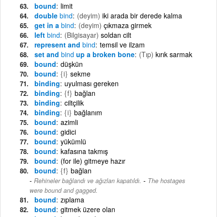
bound
limit
double
bind
(deyim)
iki arada bir derede kalma
get in a
bind
(deyim)
çıkmaza girmek
left
bind
(Bilgisayar)
soldan cilt
represent and
bind
temsil ve ilzam
set and
bind
up a broken bone
(Tıp)
kırık sarmak
bound
düşkün
bound
{i}
sekme
binding
uyulması gereken
binding
{f}
bağlan
binding
ciltçilik
binding
{i}
bağlanım
bound
azimli
bound
gidici
bound
yükümlü
bound
kafasına takmış
bound
(for ile) gitmeye hazır
bound
{f}
bağlan
-
Rehineler bağlandı ve ağızları kapatıldı.
The hostages
were bound and gagged.
bound
zıplama
bound
gitmek üzere olan