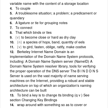
variable name with the content of a storage location
To couple
A troublesome situation; a problem; a predicament or
quandary
A ligature or tie for grouping notes
To connect
That which binds or ties
{v}
to become close or hard as dry clay
{n}
a species of hops, band, quantity of eels
{v}
to gird, fasten, oblige, ratify, make costive
Berkeley Internet Name Domain is an
implementation of the Domain Name System protocols,
including: A Domain Name System server (NameID) A
Domain Name System resolver library, tools for verifying
the proper operation of the DNS server The B I N D D N S
Server is used on the vast majority of name serving
machines on the Internet, providing a robust and stable
architecture on top of which an organization's naming
architecture can be built
To bind a key is to change its binding (q v ) See
section Changing Key Bindings
wrap around with something so as to cover or