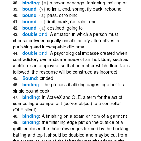
binding
{n}
a cover, bandage, fastening, seizing on
bound
{v}
to limit, end, spring, fly back, rebound
bound
{a}
pass. of to bind
bound
{n}
limit, mark, restraint, end
bound
{a}
destined, going to
double
bind
A situation in which a person must
choose between equally unsatisfactory alternatives; a
punishing and inescapable dilemma
double
bind
A psychological impasse created when
contradictory demands are made of an individual, such as
a child or an employee, so that no matter which directive is
followed, the response will be construed as incorrect
Bound
binded
binding
The process if affixing pages together in a
single bound book
binding
In ActiveX and OLE, a term for the act of
connecting a component (server object) to a controller
(OLE client)
binding
A finishing on a seam or hem of a garment
binding
the finishing edge put on the outside of a
quilt, enclosed the three raw edges formed by the backing,
batting and top It should be doubled and may be cut from
the crosswise grain of the fabric for straight edged quilts