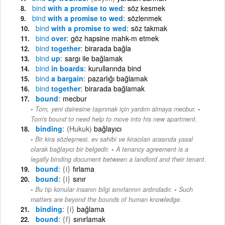
bind
with a promise to wed
söz kesmek
bind
with a promise to wed
sözlenmek
bind
with a promise to wed
söz takmak
bind
over
göz hapsine mahk-m etmek
bind
together
birarada bağla
bind
up
sargı ile bağlamak
bind
in boards
kurullarında bind
bind
a bargain
pazarlığı bağlamak
bind
together
birarada bağlamak
bound
mecbur
-
Tom, yeni dairesine taşınmak için yardım almaya mecbur.
Tom's bound to need help to move into his new apartment.
binding
(Hukuk)
bağlayıcı
Bir kira sözleşmesi, ev sahibi ve kiracıları arasında yasal
-
olarak bağlayıcı bir belgedir.
A tenancy agreement is a
legally binding document between a landlord and their tenant.
bound
{i}
fırlama
bound
{i}
sınır
-
Bu tip konular insanın bilgi sınırlarının ardındadır.
Such
matters are beyond the bounds of human knowledge.
binding
{i}
bağlama
bound
{f}
sınırlamak