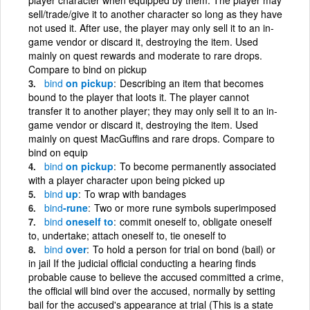
sell/trade/give it to another character so long as they have
not used it. After use, the player may only sell it to an in-
game vendor or discard it, destroying the item. Used
mainly on quest rewards and moderate to rare drops.
Compare to bind on pickup
bind
on pickup
Describing an item that becomes
bound to the player that loots it. The player cannot
transfer it to another player; they may only sell it to an in-
game vendor or discard it, destroying the item. Used
mainly on quest MacGuffins and rare drops. Compare to
bind on equip
bind
on pickup
To become permanently associated
with a player character upon being picked up
bind
up
To wrap with bandages
bind
-rune
Two or more rune symbols superimposed
bind
oneself to
commit oneself to, obligate oneself
to, undertake; attach oneself to, tie oneself to
bind
over
To hold a person for trial on bond (bail) or
in jail If the judicial official conducting a hearing finds
probable cause to believe the accused committed a crime,
the official will bind over the accused, normally by setting
bail for the accused's appearance at trial (This is a state