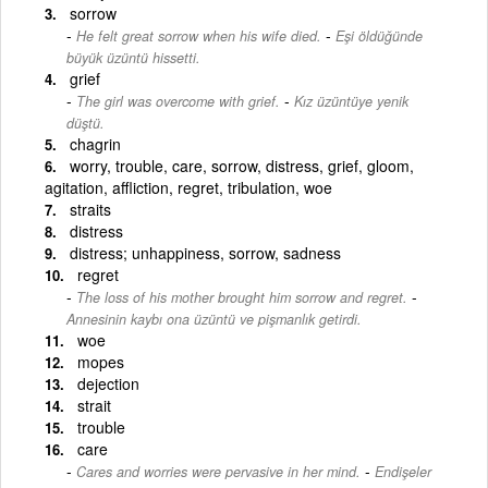
sorrow
-
He felt great sorrow when his wife died.
Eşi öldüğünde
büyük üzüntü hissetti.
grief
-
The girl was overcome with grief.
Kız üzüntüye yenik
düştü.
chagrin
worry, trouble, care, sorrow, distress, grief, gloom,
agitation, affliction, regret, tribulation, woe
straits
distress
distress; unhappiness, sorrow, sadness
regret
-
The loss of his mother brought him sorrow and regret.
Annesinin kaybı ona üzüntü ve pişmanlık getirdi.
woe
mopes
dejection
strait
trouble
care
-
Cares and worries were pervasive in her mind.
Endişeler