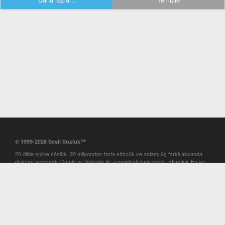
© 1999-2026 Sesli Sözlük™
20 dilde online sözlük. 20 milyondan fazla sözcük ve anlamı üç farklı aksanda
dinleme seçeneği. Cümle ve Videolar ile zenginleştirilmiş içerik. Etimoloji, Eş ve
Zıt anlamlar, kelime okunuşları ve günün kelimesi. Yazım Türkçeleştirici ile hatalı
Türkçe metinleri düzeltme. iOS, Android ve Windows mobil platformlarda online
ve offline sözlük programları. Sesli Sözlük garantisinde Profesyonel çeviri
hizmetleri. İngilizce kelime haznenizi arttıracak kelime oyunları. Ayarlar
bölümünü kullarak çevirisini görmek istediğiniz sözlükleri seçme ve aynı
zamanda sözlüklerin gösterim sırasını ayarlama imkanı. Kelimelerin
seslendirilişini otomatik dinlemek için ayarlardan isteğiniz aksanı seçebilirsiniz.