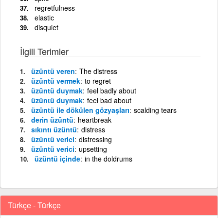
regretfulness
elastic
disquiet
İlgili Terimler
üzüntü veren
The distress
üzüntü vermek
to regret
üzüntü duymak
feel badly about
üzüntü duymak
feel bad about
üzüntü ile dökülen gözyaşları
scalding tears
derin üzüntü
heartbreak
sıkıntı üzüntü
distress
üzüntü verici
distressing
üzüntü verici
upsetting
üzüntü içinde
in the doldrums
Türkçe - Türkçe