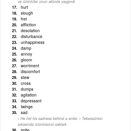
ve üzüntüler onun aklında yaygındı.
hurt
slough
fret
affliction
desolation
disturbance
unhappiness
damp
annoy
gloom
worriment
discomfort
stew
cross
dumps
agitation
depressant
twinge
sad
-
He hid his sadness behind a smile.
Tebessümün
arkasında üzüntüsünü sakladı.
spite