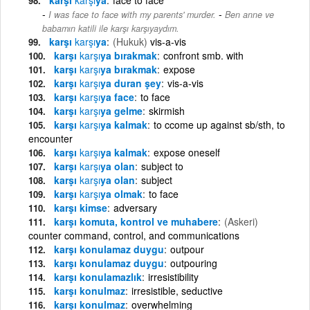
-
I was face to face with my parents' murder.
Ben anne ve
babamın katili ile karşı karşıyaydım.
karşı
karşı
ya
(Hukuk)
vis-a-vis
karşı
karşı
ya bırakmak
confront smb. with
karşı
karşı
ya bırakmak
expose
karşı
karşı
ya duran şey
vis-a-vis
karşı
karşı
ya face
to face
karşı
karşı
ya gelme
skirmish
karşı
karşı
ya kalmak
to ccome up against sb/sth, to
encounter
karşı
karşı
ya kalmak
expose oneself
karşı
karşı
ya olan
subject to
karşı
karşı
ya olan
subject
karşı
karşı
ya olmak
to face
karşı kimse
adversary
karşı komuta, kontrol ve muhabere
(Askeri)
counter command, control, and communications
karşı konulamaz duygu
outpour
karşı konulamaz duygu
outpouring
karşı konulamazlık
irresistibility
karşı konulmaz
irresistible, seductive
karşı konulmaz
overwhelming