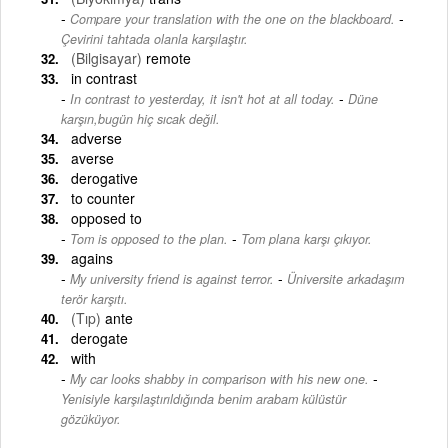
-
Compare your translation with the one on the blackboard.
Çevirini tahtada olanla karşılaştır.
(Bilgisayar)
remote
in contrast
-
In contrast to yesterday, it isn't hot at all today.
Düne
karşın,bugün hiç sıcak değil.
adverse
averse
derogative
to counter
opposed to
-
Tom is opposed to the plan.
Tom plana karşı çıkıyor.
agains
-
My university friend is against terror.
Üniversite arkadaşım
terör karşıtı.
(Tıp)
ante
derogate
with
-
My car looks shabby in comparison with his new one.
Yenisiyle karşılaştırıldığında benim arabam külüstür
gözüküyor.