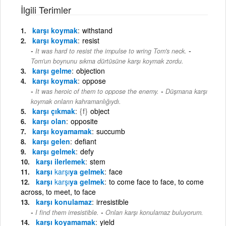
İlgili Terimler
karşı koymak
withstand
karşı koymak
resist
-
It was hard to resist the impulse to wring Tom's neck.
Tom'un boynunu sıkma dürtüsüne karşı koymak zordu.
karşı gelme
objection
karşı koymak
oppose
-
It was heroic of them to oppose the enemy.
Düşmana karşı
koymak onların kahramanlığıydı.
karşı çıkmak
{f}
object
karşı olan
opposite
karşı koyamamak
succumb
karşı gelen
defiant
karşı gelmek
defy
karşı ilerlemek
stem
karşı
karşı
ya gelmek
face
karşı
karşı
ya gelmek
to come face to face, to come
across, to meet, to face
karşı konulamaz
irresistible
-
I find them irresistible.
Onları karşı konulamaz buluyorum.
karşı koyamamak
yield