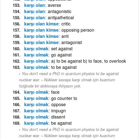
karşı olan
averse
karşı olan
antagonistic
karşı olan
antipathetical
karşı olan kimse
critic
karşı olan kimse
opposing person
karşı olan kimse
anti
karşı olan kimse
antagonist
karşı olmak
set against
karşı olmak
go against
karşı olmak
a) to be against b) to face, to overlook
karşı olmak
to be against
You don't need a PhD in quantum physics to be against
-
nuclear war.
Nükleer savaşa karşı olmak için kuantum
fiziğinde bir doktoraya ihtiyacın yok.
karşı olmak
face
karşı olmak
go counter to
karşı olmak
oppose
karşı olmak
impugn
karşı olmak
dissent
karşı olmak
be against
You don't need a PhD in quantum physics to be against
-
nuclear war.
Nükleer savaşa karşı olmak için kuantum