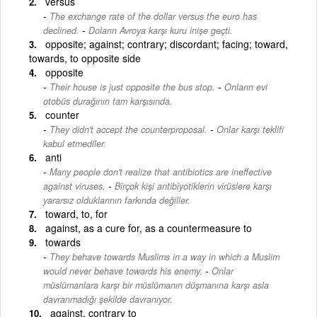
versus
The exchange rate of the dollar versus the euro has
-
declined.
Doların Avroya karşı kuru inişe geçti.
opposite; against; contrary; discordant; facing; toward,
towards, to opposite side
opposite
-
Their house is just opposite the bus stop.
Onların evi
otobüs durağının tam karşısında.
counter
-
They didn't accept the counterproposal.
Onlar karşı teklifi
kabul etmediler.
anti
Many people don't realize that antibiotics are ineffective
-
against viruses.
Birçok kişi antibiyotiklerin virüslere karşı
yararsız olduklarının farkında değiller.
toward, to, for
against, as a cure for, as a countermeasure to
towards
They behave towards Muslims in a way in which a Muslim
-
would never behave towards his enemy.
Onlar
müslümanlara karşı bir müslümanın düşmanına karşı asla
davranmadığı şekilde davranıyor.
against, contrary to