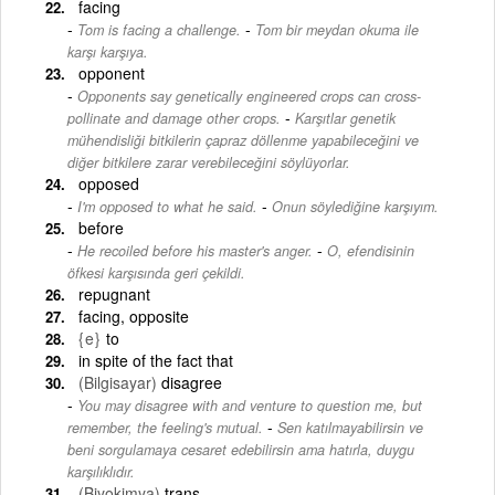
facing
-
Tom is facing a challenge.
Tom bir meydan okuma ile
karşı karşıya.
opponent
Opponents say genetically engineered crops can cross-
-
pollinate and damage other crops.
Karşıtlar genetik
mühendisliği bitkilerin çapraz döllenme yapabileceğini ve
diğer bitkilere zarar verebileceğini söylüyorlar.
opposed
-
I'm opposed to what he said.
Onun söylediğine karşıyım.
before
-
He recoiled before his master's anger.
O, efendisinin
öfkesi karşısında geri çekildi.
repugnant
facing, opposite
{e}
to
in spite of the fact that
(Bilgisayar)
disagree
You may disagree with and venture to question me, but
-
remember, the feeling's mutual.
Sen katılmayabilirsin ve
beni sorgulamaya cesaret edebilirsin ama hatırla, duygu
karşılıklıdır.
(Biyokimya)
trans