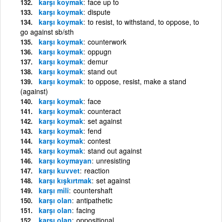
karşı koymak
face up to
karşı koymak
dispute
karşı koymak
to resist, to withstand, to oppose, to
go against sb/sth
karşı koymak
counterwork
karşı koymak
oppugn
karşı koymak
demur
karşı koymak
stand out
karşı koymak
to oppose, resist, make a stand
(against)
karşı koymak
face
karşı koymak
counteract
karşı koymak
set against
karşı koymak
fend
karşı koymak
contest
karşı koymak
stand out against
karşı koymayan
unresisting
karşı kuvvet
reaction
karşı kışkırtmak
set against
karşı mili
countershaft
karşı olan
antipathetic
karşı olan
facing
karşı olan
oppositional