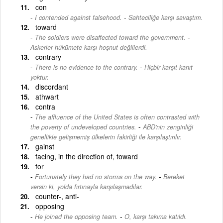
con
-
I contended against falsehood.
Sahteciliğe karşı savaştım.
toward
-
The soldiers were disaffected toward the government.
Askerler hükümete karşı hoşnut değillerdi.
contrary
-
There is no evidence to the contrary.
Hiçbir karşıt kanıt
yoktur.
discordant
athwart
contra
The affluence of the United States is often contrasted with
-
the poverty of undeveloped countries.
ABD'nin zenginliği
genellikle gelişmemiş ülkelerin fakirliği ile karşılaştırılır.
gainst
facing, in the direction of, toward
for
-
Fortunately they had no storms on the way.
Bereket
versin ki, yolda fırtınayla karşılaşmadılar.
counter-, anti-
opposing
-
He joined the opposing team.
O, karşı takıma katıldı.