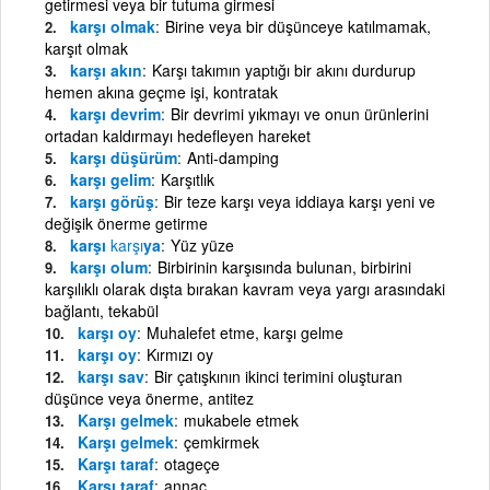
getirmesi veya bir tutuma girmesi
karşı olmak
Birine veya bir düşünceye katılmamak,
karşıt olmak
karşı akın
Karşı takımın yaptığı bir akını durdurup
hemen akına geçme işi, kontratak
karşı devrim
Bir devrimi yıkmayı ve onun ürünlerini
ortadan kaldırmayı hedefleyen hareket
karşı düşürüm
Anti-damping
karşı gelim
Karşıtlık
karşı görüş
Bir teze karşı veya iddiaya karşı yeni ve
değişik önerme getirme
karşı
karşı
ya
Yüz yüze
karşı olum
Birbirinin karşısında bulunan, birbirini
karşılıklı olarak dışta bırakan kavram veya yargı arasındaki
bağlantı, tekabül
karşı oy
Muhalefet etme, karşı gelme
karşı oy
Kırmızı oy
karşı sav
Bir çatışkının ikinci terimini oluşturan
düşünce veya önerme, antitez
Karşı gelmek
mukabele etmek
Karşı gelmek
çemkirmek
Karşı taraf
otageçe
Karşı taraf
annaç