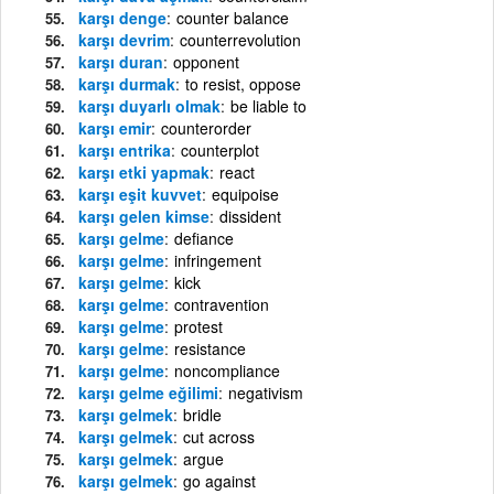
karşı denge
counter balance
karşı devrim
counterrevolution
karşı duran
opponent
karşı durmak
to resist, oppose
karşı duyarlı olmak
be liable to
karşı emir
counterorder
karşı entrika
counterplot
karşı etki yapmak
react
karşı eşit kuvvet
equipoise
karşı gelen kimse
dissident
karşı gelme
defiance
karşı gelme
infringement
karşı gelme
kick
karşı gelme
contravention
karşı gelme
protest
karşı gelme
resistance
karşı gelme
noncompliance
karşı gelme eğilimi
negativism
karşı gelmek
bridle
karşı gelmek
cut across
karşı gelmek
argue
karşı gelmek
go against