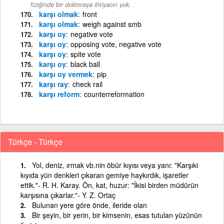
fiziğinde bir doktoraya ihtiyacın yok.
karşı olmak
front
karşı olmak
weigh against smb
karşı oy
negative vote
karşı oy
opposing vote, negative vote
karşı oy
spite vote
karşı oy
black ball
karşı oy vermek
pip
karşı ray
check rail
karşı reform
counterreformation
Türkçe - Türkçe
Yol, deniz, ırmak vb.nin öbür kıyısı veya yanı: "Karşıki
kıyıda yün denkleri çıkaran gemiye haykırdık, işaretler
ettik."- R. H. Karay. Ön, kat, huzur: "İkisi birden müdürün
karşısına çıkarlar."- Y. Z. Ortaç
Bulunan yere göre önde, ileride olan
Bir şeyin, bir yerin, bir kimsenin, esas tutulan yüzünün