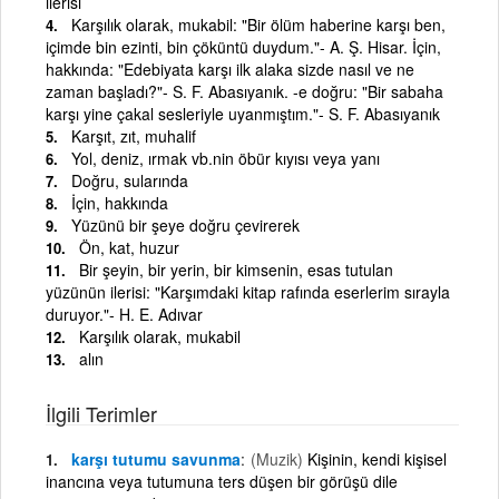
ilerisi
Karşılık olarak, mukabil: "Bir ölüm haberine karşı ben,
içimde bin ezinti, bin çöküntü duydum."- A. Ş. Hisar. İçin,
hakkında: "Edebiyata karşı ilk alaka sizde nasıl ve ne
zaman başladı?"- S. F. Abasıyanık. -e doğru: "Bir sabaha
karşı yine çakal sesleriyle uyanmıştım."- S. F. Abasıyanık
Karşıt, zıt, muhalif
Yol, deniz, ırmak vb.nin öbür kıyısı veya yanı
Doğru, sularında
İçin, hakkında
Yüzünü bir şeye doğru çevirerek
Ön, kat, huzur
Bir şeyin, bir yerin, bir kimsenin, esas tutulan
yüzünün ilerisi: "Karşımdaki kitap rafında eserlerim sırayla
duruyor."- H. E. Adıvar
Karşılık olarak, mukabil
alın
İlgili Terimler
karşı tutumu savunma
(Muzik)
Kişinin, kendi kişisel
inancına veya tutumuna ters düşen bir görüşü dile