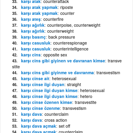
karşı atak
counterattack
karşı atak yapmak
riposte
karşı atak yapmak
counter
karşı ateş
counterfire
karşı ağırlık
counterpoise, counterweight
karşı ağırlık
counterweight
karşı basınç
back pressure
karşı casusluk
counterespionage
karşı casusluk
counterintelligence
karşı cins
opposite sex
karşı cins gibi giyinen ve davranan kimse
transve
stite
karşı cins gibi giyinme ve davranma
transvestism
karşı cinse ait
heterosexual
karşı cinse ilgi duyan
straight
karşı cinse ilgi duyan kimse
heterosexual
karşı cinse ilgi duyan kimse
hetero
karşı cinse özenen kimse
transvestite
karşı cinse özenme
transvestism
karşı dava
counterclaim
karşı dava
cross action
karşı dava açmak
set off
karşı dava açmak
counterclaim