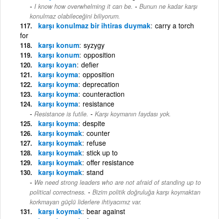
-
I know how overwhelming it can be.
Bunun ne kadar karşı
konulmaz olabileceğini biliyorum.
karşı konulmaz bir ihtiras duymak
carry a torch
for
karşı konum
syzygy
karşı konum
opposition
karşı koyan
defier
karşı koyma
opposition
karşı koyma
deprecation
karşı koyma
counteraction
karşı koyma
resistance
-
Resistance is futile.
Karşı koymanın faydası yok.
karşı koyma
despite
karşı koymak
counter
karşı koymak
refuse
karşı koymak
stick up to
karşı koymak
offer resistance
karşı koymak
stand
We need strong leaders who are not afraid of standing up to
-
political correctness.
Bizim politik doğruluğa karşı koymaktan
korkmayan güçlü liderlere ihtiyacımız var.
karşı koymak
bear against