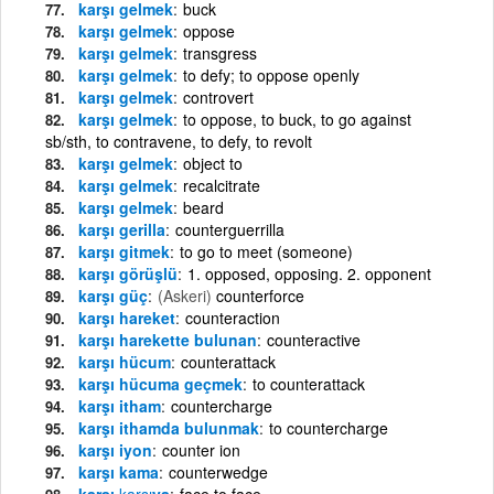
karşı gelmek
buck
karşı gelmek
oppose
karşı gelmek
transgress
karşı gelmek
to defy; to oppose openly
karşı gelmek
controvert
karşı gelmek
to oppose, to buck, to go against
sb/sth, to contravene, to defy, to revolt
karşı gelmek
object to
karşı gelmek
recalcitrate
karşı gelmek
beard
karşı gerilla
counterguerrilla
karşı gitmek
to go to meet (someone)
karşı görüşlü
1. opposed, opposing. 2. opponent
karşı güç
(Askeri)
counterforce
karşı hareket
counteraction
karşı harekette bulunan
counteractive
karşı hücum
counterattack
karşı hücuma geçmek
to counterattack
karşı itham
countercharge
karşı ithamda bulunmak
to countercharge
karşı iyon
counter ion
karşı kama
counterwedge
karşı
karşı
ya
face to face