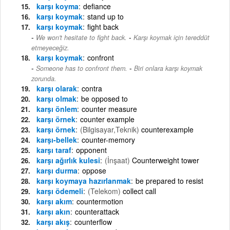
karşı koyma
defiance
karşı koymak
stand up to
karşı koymak
fight back
-
We won't hesitate to fight back.
Karşı koymak için tereddüt
etmeyeceğiz.
karşı koymak
confront
-
Someone has to confront them.
Biri onlara karşı koymak
zorunda.
karşı olarak
contra
karşı olmak
be opposed to
karşı önlem
counter measure
karşı örnek
counter example
karşı örnek
(Bilgisayar,Teknik)
counterexample
karşı-bellek
counter-memory
karşı taraf
opponent
karşı ağırlık kulesi
(İnşaat)
Counterweight tower
karşı durma
oppose
karşı koymaya hazırlanmak
be prepared to resist
karşı ödemeli
(Telekom)
collect call
karşı akım
countermotion
karşı akın
counterattack
karşı akış
counterflow