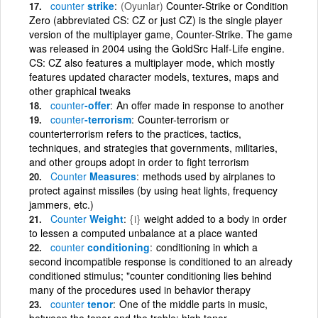
counter
strike
(Oyunlar)
Counter-Strike or Condition
Zero (abbreviated CS: CZ or just CZ) is the single player
version of the multiplayer game, Counter-Strike. The game
was released in 2004 using the GoldSrc Half-Life engine.
CS: CZ also features a multiplayer mode, which mostly
features updated character models, textures, maps and
other graphical tweaks
counter
-offer
An offer made in response to another
counter
-terrorism
Counter-terrorism or
counterterrorism refers to the practices, tactics,
techniques, and strategies that governments, militaries,
and other groups adopt in order to fight terrorism
Counter
Measures
methods used by airplanes to
protect against missiles (by using heat lights, frequency
jammers, etc.)
Counter
Weight
{i}
weight added to a body in order
to lessen a computed unbalance at a place wanted
counter
conditioning
conditioning in which a
second incompatible response is conditioned to an already
conditioned stimulus; "counter conditioning lies behind
many of the procedures used in behavior therapy
counter
tenor
One of the middle parts in music,
between the tenor and the treble; high tenor