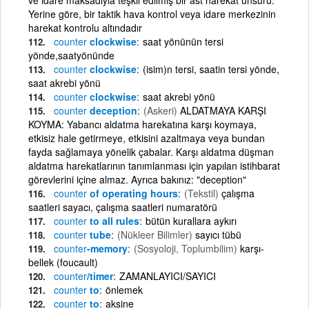
Yerine göre, bir taktik hava kontrol veya idare merkezinin
harekat kontrolu altındadır
counter
clockwise
saat yönünün tersi
yönde,saatyönünde
counter
clockwise
(isim)n tersi, saatin tersi yönde,
saat akrebi yönü
counter
clockwise
saat akrebi yönü
counter
deception
(Askeri)
ALDATMAYA KARŞI
KOYMA: Yabancı aldatma harekatına karşı koymaya,
etkisiz hale getirmeye, etkisini azaltmaya veya bundan
fayda sağlamaya yönelik çabalar. Karşı aldatma düşman
aldatma harekatlarının tanımlanması için yapılan istihbarat
görevlerini içine almaz. Ayrıca bakınız: "deception"
counter
of operating hours
(Tekstil)
çalışma
saatleri sayacı, çalışma saatleri numaratörü
counter
to all rules
bütün kurallara aykırı
counter
tube
(Nükleer Bilimler)
sayıcı tübü
counter
-memory
(Sosyoloji, Toplumbilim)
karşı-
bellek (foucault)
counter
/timer
ZAMANLAYICI/SAYICI
counter
to
önlemek
counter
to
aksine