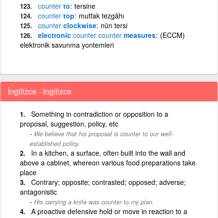
counter
to
tersine
counter
top
mutfak tezgâhı
counter
clockwise
nün tersi
electronic
counter
counter
measures
(ECCM)
elektronik savunma yontemleri
İngilizce - İngilizce
Something in contradiction or opposition to a
proposal, suggestion, policy, etc
We believe that his proposal is counter to our well-
established policy.
In a kitchen, a surface, often built into the wall and
above a cabinet, whereon various food preparations take
place
Contrary; opposite; contrasted; opposed; adverse;
antagonistic
His carrying a knife was counter to my plan.
A proactive defensive hold or move in reaction to a