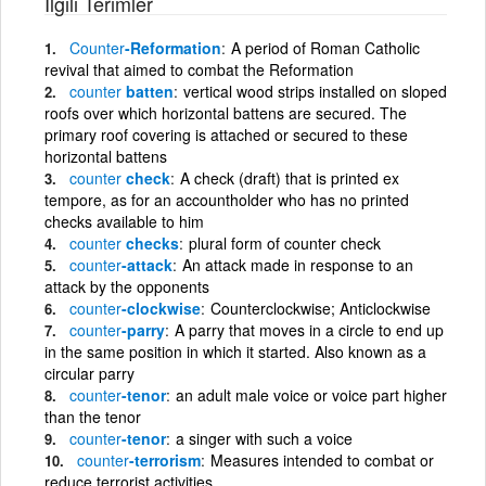
İlgili Terimler
Counter
-Reformation
A period of Roman Catholic
revival that aimed to combat the Reformation
counter
batten
vertical wood strips installed on sloped
roofs over which horizontal battens are secured. The
primary roof covering is attached or secured to these
horizontal battens
counter
check
A check (draft) that is printed ex
tempore, as for an accountholder who has no printed
checks available to him
counter
checks
plural form of counter check
counter
-attack
An attack made in response to an
attack by the opponents
counter
-clockwise
Counterclockwise; Anticlockwise
counter
-parry
A parry that moves in a circle to end up
in the same position in which it started. Also known as a
circular parry
counter
-tenor
an adult male voice or voice part higher
than the tenor
counter
-tenor
a singer with such a voice
counter
-terrorism
Measures intended to combat or
reduce terrorist activities