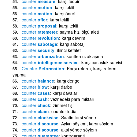
counter
measure
karşı tedbir
counter
motion
karşı teklif
counter
motion
karşı öneri
counter
offer
karşı teklif
counter
proposal
karşı teklif
counter
ratemeter
sayma hızı ölçü aleti
counter
revolution
karşı devrim
counter
sabotage
karşı sabotaj
counter
security
ikinci kefalet
counter
urbanization
kentten uzaklaşma
counter
-intelligence service
karşı casusluk servisi
Counter
Reformation
Karşı reform, karşı reform
yapma
counter
balance
karşı denge
counter
blow
karşı darbe
counter
cases
karşı davalar
counter
cash
veznedeki para miktarı
counter
check
zimmet fişi
counter
claim
counter iddia
counter
clockwise
Saatin tersi yönde
counter
discourse
Aykırı söylem, karşı söylem
counter
discourse
aksi yönde söylem
counter
guarantee
kontrgaranti