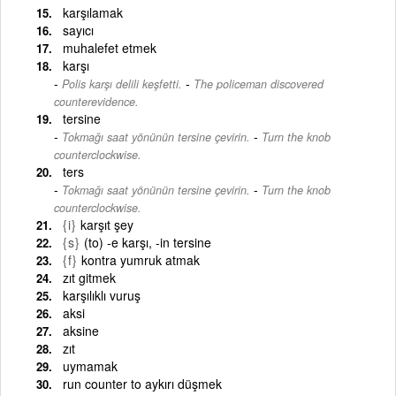
karşılamak
sayıcı
muhalefet etmek
karşı
-
Polis karşı delili keşfetti.
The policeman discovered
counterevidence.
tersine
-
Tokmağı saat yönünün tersine çevirin.
Turn the knob
counterclockwise.
ters
-
Tokmağı saat yönünün tersine çevirin.
Turn the knob
counterclockwise.
{i}
karşıt şey
{s}
(to) -e karşı, -in tersine
{f}
kontra yumruk atmak
zıt gitmek
karşılıklı vuruş
aksi
aksine
zıt
uymamak
run counter to aykırı düşmek