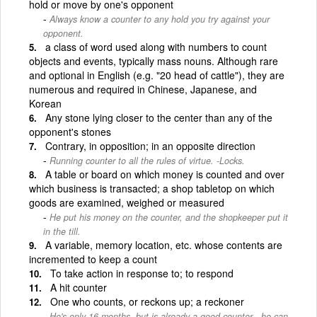
hold or move by one's opponent
Always know a counter to any hold you try against your
opponent.
a class of word used along with numbers to count
objects and events, typically mass nouns. Although rare
and optional in English (e.g. "20 head of cattle"), they are
numerous and required in Chinese, Japanese, and
Korean
Any stone lying closer to the center than any of the
opponent's stones
Contrary, in opposition; in an opposite direction
Running counter to all the rules of virtue. -Locks.
A table or board on which money is counted and over
which business is transacted; a shop tabletop on which
goods are examined, weighed or measured
He put his money on the counter, and the shopkeeper put it
in the till.
A variable, memory location, etc. whose contents are
incremented to keep a count
To take action in response to; to respond
A hit counter
One who counts, or reckons up; a reckoner
He's only 16 months, but is already a good counter - he can