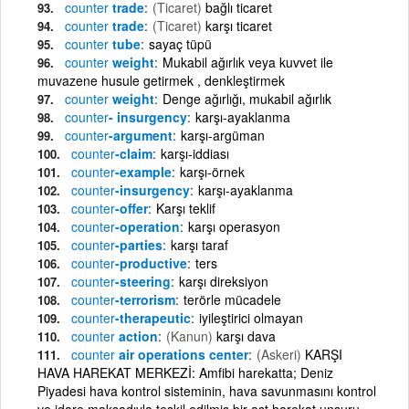
counter
trade
(Ticaret)
bağlı ticaret
counter
trade
(Ticaret)
karşı ticaret
counter
tube
sayaç tüpü
counter
weight
Mukabil ağırlık veya kuvvet ile
muvazene husule getirmek , denkleştirmek
counter
weight
Denge ağırlığı, mukabil ağırlık
counter
- insurgency
karşı-ayaklanma
counter
-argument
karşı-argüman
counter
-claim
karşı-iddiası
counter
-example
karşı-örnek
counter
-insurgency
karşı-ayaklanma
counter
-offer
Karşı teklif
counter
-operation
karşı operasyon
counter
-parties
karşı taraf
counter
-productive
ters
counter
-steering
karşı direksiyon
counter
-terrorism
terörle mücadele
counter
-therapeutic
iyileştirici olmayan
counter
action
(Kanun)
karşı dava
counter
air operations center
(Askeri)
KARŞI
HAVA HAREKAT MERKEZİ: Amfibi harekatta; Deniz
Piyadesi hava kontrol sisteminin, hava savunmasını kontrol
ve idare maksadıyla teşkil edilmiş bir ast harekat unsuru.