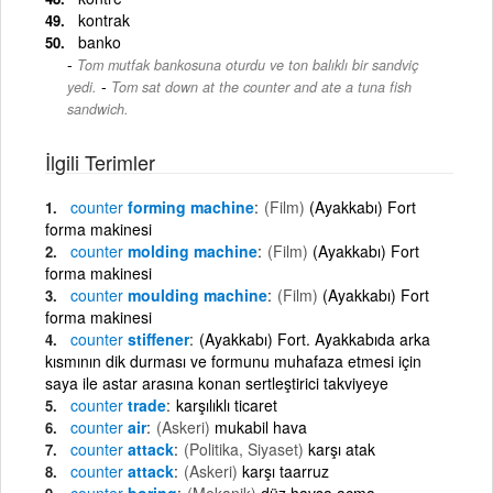
kontrak
banko
Tom mutfak bankosuna oturdu ve ton balıklı bir sandviç
-
yedi.
Tom sat down at the counter and ate a tuna fish
sandwich.
İlgili Terimler
counter
forming machine
(Film)
(Ayakkabı) Fort
forma makinesi
counter
molding machine
(Film)
(Ayakkabı) Fort
forma makinesi
counter
moulding machine
(Film)
(Ayakkabı) Fort
forma makinesi
counter
stiffener
(Ayakkabı) Fort. Ayakkabıda arka
kısmının dik durması ve formunu muhafaza etmesi için
saya ile astar arasına konan sertleştirici takviyeye
counter
trade
karşılıklı ticaret
counter
air
(Askeri)
mukabil hava
counter
attack
(Politika, Siyaset)
karşı atak
counter
attack
(Askeri)
karşı taarruz
counter
boring
(Mekanik)
düz havşa açma