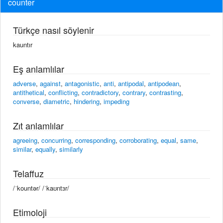
counter
Türkçe nasıl söylenir
kauntır
Eş anlamlılar
adverse
,
against
,
antagonistic
,
anti
,
antipodal
,
antipodean
,
antithetical
,
conflicting
,
contradictory
,
contrary
,
contrasting
,
converse
,
diametric
,
hindering
,
impeding
Zıt anlamlılar
agreeing
,
concurring
,
corresponding
,
corroborating
,
equal
,
same
,
similar
,
equally
,
similarly
Telaffuz
/ˈkountər/ /ˈkaʊntɜr/
Etimoloji