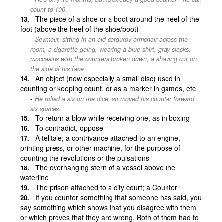
count to 100.
The piece of a shoe or a boot around the heel of the
foot (above the heel of the shoe/boot)
Seymour, sitting in an old corduroy armchair across the
room, a cigarette going, wearing a blue shirt, gray slacks,
moccasins with the counters broken down, a shaving cut on
the side of his face .
An object (now especially a small disc) used in
counting or keeping count, or as a marker in games, etc
He rolled a six on the dice, so moved his counter forward
six spaces.
To return a blow while receiving one, as in boxing
To contradict, oppose
A telltale; a contrivance attached to an engine,
printing press, or other machine, for the purpose of
counting the revolutions or the pulsations
The overhanging stern of a vessel above the
waterline
The prison attached to a city court; a Counter
If you counter something that someone has said, you
say something which shows that you disagree with them
or which proves that they are wrong. Both of them had to