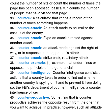
count the number of hits or count the number of times the
page has been accessed; basically, it counts the number
of people that have visited that page
counter
-
a calculator that keeps a record of the
number of times something happens
counter
-attack
An attack made to neutralize the
assault of the enemy
counter
-attack
Expo an attack directed against
another attack
counter
-attack
an attack made against the right-of-
way, or in response to the opponent's attack
counter
-attack
strike back, retaliatory attack
counter
-example
{i}
example that undermines or
opposes the principle of the general claim
counter
-intelligence
Counter-intelligence consists of
actions that a country takes in order to find out whether
another country is spying on it and to prevent it from doing
so. the FBI's department of counter-intelligence. a counter-
intelligence officer
counter
-productive
Something that is counter-
productive achieves the opposite result from the one that
you want to achieve. In practice, however, such an attitude