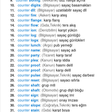
counter
digits
(Bilgisayar)
sayaç basamakları
counter
dll
(Bilgisayar)
uzatılabilir sayaç dll
counter
fire
(Askeri)
karşı ateş
counter
flange
karşı flanş
counter
flow
(Gıda,Teknik)
ters akış
counter
ion
(Denizbilim)
karşıt yükün
counter
log
(Bilgisayar)
sayaç günlüğü
counter
logs
(Bilgisayar)
sayaç günlükleri
counter
lunch
(Argo)
pub yemeği
counter
name
(Bilgisayar)
sayaç adı
counter
party
(Ticaret)
karşı taraf
counter
plea
(Kanun)
karşı iddia
counter
proof
(Kanun)
hasmı delil
counter
proof
(Kanun)
karşı delil
counter
pulse
(Bilgisayar,Teknik)
sayaç darbesi
counter
reset
(Bilgisayar)
sayacı sıfırla
counter
shaft
grup mili
counter
shaft
(Otomotiv)
grup dişli bloğu
counter
sign
(Bilgisayar)
sayaç imi
counter
sign
(Bilgisayar)
onay imzası
counter
slope
(Coğrafya,Teknik)
ters eğim
counter
stain
(Gıda)
karşıt boya