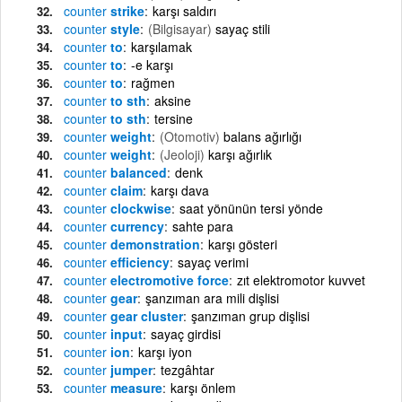
counter
strike
karşı saldırı
counter
style
(Bilgisayar)
sayaç stili
counter
to
karşılamak
counter
to
-e karşı
counter
to
rağmen
counter
to sth
aksine
counter
to sth
tersine
counter
weight
(Otomotiv)
balans ağırlığı
counter
weight
(Jeoloji)
karşı ağırlık
counter
balanced
denk
counter
claim
karşı dava
counter
clockwise
saat yönünün tersi yönde
counter
currency
sahte para
counter
demonstration
karşı gösteri
counter
efficiency
sayaç verimi
counter
electromotive force
zıt elektromotor kuvvet
counter
gear
şanzıman ara mili dişlisi
counter
gear cluster
şanzıman grup dişlisi
counter
input
sayaç girdisi
counter
ion
karşı iyon
counter
jumper
tezgâhtar
counter
measure
karşı önlem