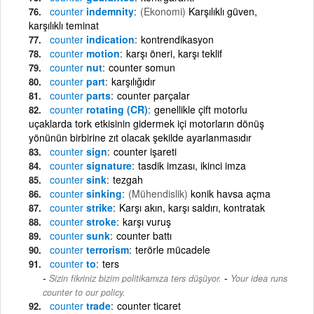
counter
indemnity
(Ekonomi)
Karşılıklı güven,
karşılıklı teminat
counter
indication
kontrendikasyon
counter
motion
karşı öneri, karşı teklif
counter
nut
counter somun
counter
part
karşılığıdır
counter
parts
counter parçalar
counter
rotating (CR)
genellikle çift motorlu
uçaklarda tork etkisinin gidermek içi motorların dönüş
yönünün birbirine zıt olacak şekilde ayarlanmasıdır
counter
sign
counter işareti
counter
signature
tasdik imzası, ikinci imza
counter
sink
tezgah
counter
sinking
(Mühendislik)
konik havsa açma
counter
strike
Karşı akın, karşı saldırı, kontratak
counter
stroke
karşı vuruş
counter
sunk
counter battı
counter
terrorism
terörle mücadele
counter
to
ters
-
Sizin fikriniz bizim politikamıza ters düşüyor.
Your idea runs
counter to our policy.
counter
trade
counter ticaret