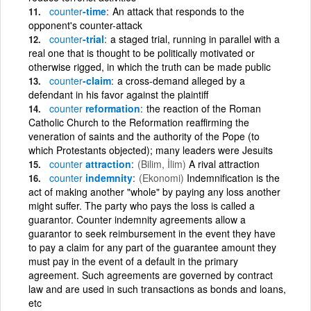
counter
-time
An attack that responds to the
opponent's counter-attack
counter
-trial
a staged trial, running in parallel with a
real one that is thought to be politically motivated or
otherwise rigged, in which the truth can be made public
counter
-claim
a cross-demand alleged by a
defendant in his favor against the plaintiff
counter
reformation
the reaction of the Roman
Catholic Church to the Reformation reaffirming the
veneration of saints and the authority of the Pope (to
which Protestants objected); many leaders were Jesuits
counter
attraction
(Bilim, İlim)
A rival attraction
counter
indemnity
(Ekonomi)
Indemnification is the
act of making another "whole" by paying any loss another
might suffer. The party who pays the loss is called a
guarantor. Counter indemnity agreements allow a
guarantor to seek reimbursement in the event they have
to pay a claim for any part of the guarantee amount they
must pay in the event of a default in the primary
agreement. Such agreements are governed by contract
law and are used in such transactions as bonds and loans,
etc