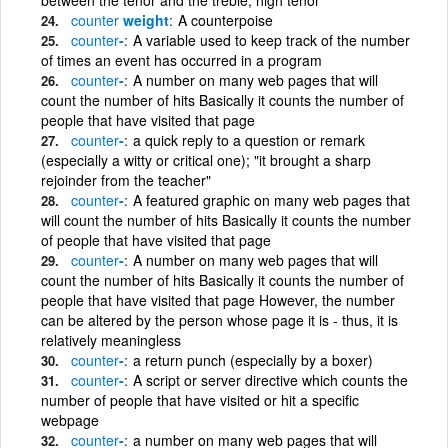
counter
weight
A counterpoise
counter
-
A variable used to keep track of the number
of times an event has occurred in a program
counter
-
A number on many web pages that will
count the number of hits Basically it counts the number of
people that have visited that page
counter
-
a quick reply to a question or remark
(especially a witty or critical one); "it brought a sharp
rejoinder from the teacher"
counter
-
A featured graphic on many web pages that
will count the number of hits Basically it counts the number
of people that have visited that page
counter
-
A number on many web pages that will
count the number of hits Basically it counts the number of
people that have visited that page However, the number
can be altered by the person whose page it is - thus, it is
relatively meaningless
counter
-
a return punch (especially by a boxer)
counter
-
A script or server directive which counts the
number of people that have visited or hit a specific
webpage
counter
-
a number on many web pages that will