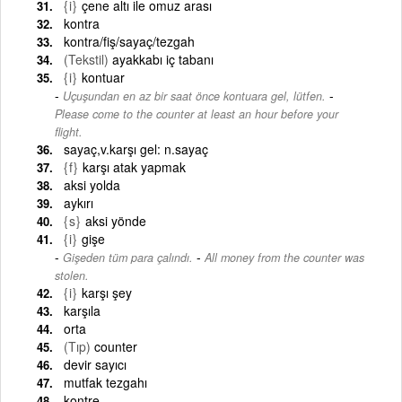
{i}
çene altı ile omuz arası
kontra
kontra/fiş/sayaç/tezgah
(Tekstil)
ayakkabı iç tabanı
{i}
kontuar
-
Uçuşundan en az bir saat önce kontuara gel, lütfen.
Please come to the counter at least an hour before your
flight.
sayaç,v.karşı gel: n.sayaç
{f}
karşı atak yapmak
aksi yolda
aykırı
{s}
aksi yönde
{i}
gişe
-
Gişeden tüm para çalındı.
All money from the counter was
stolen.
{i}
karşı şey
karşıla
orta
(Tıp)
counter
devir sayıcı
mutfak tezgahı
kontre