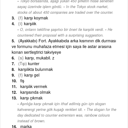
Tokyo borsasında, aşağı yukarı 450 şirketin hisse senetleri
-
sayaç üzerinde işlem gördü.
In the Tokyo stock market,
stocks of about 450 companies are traded over the counter.
{f}
karşı koymak
{i}
karşılık
-
O, onların teklifine şaşırtıcı bir öneri ile karşılık verdi.
He
countered their proposal with a surprising suggestion.
(Ayakkabı) Fort. Ayakkabıda arka kısmının dik durması
ve formunu muhafaza etmesi için saya ile astar arasına
konan sertleştirici takviyeye
{s}
karşı, mukabil. z
(Tıp)
kunter
karşılıkta bulunmak
{f}
karşı gel
fiş
karşılık vermek
karşısında olmak
karşı çıkmak
Aşırılığa karşı çıkmak için ithaf edilmiş gün için slogan
-
kahverengi yerine gök kuşağı renkleri idi.
The slogan for the
day dedicated to counter extremism was, rainbow colours
instead of brown.
marka