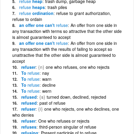
refuse
heap
trash dump, garbage heap
refuse
heaps
trash piles
refuse
ordination
refuse to grant authorization,
refuse to ordain
an offer one can't
refuse
An offer from one side in
any transaction with terms so attractive that the other side
is almost guaranteed to accept
an offer one can't
refuse
An offer from one side in
any transaction with the results of failing to accept so
unattractive that the other side is almost guaranteed to
accept
refuser
{n}
one who refuses, one who rejects
To
refuse
nay
To
refuse
warn
To
refuse
decline
To
refuse
wern
refused
{s}
turned down, declined, rejected
refused
past of refuse
refuser
{i}
one who rejects, one who declines, one
who denies
refuser
One who refuses or rejects
refuses
third-person singular of refuse
refusing
Present participle of to refuse