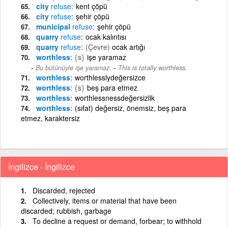
city
refuse
kent çöpü
city
refuse
şehir çöpü
municipal
refuse
şehir çöpü
quarry
refuse
ocak kalıntısı
quarry
refuse
(Çevre)
ocak artığı
worthless
{s}
işe yaramaz
-
Bu bütünüyle işe yaramaz.
This is totally worthless.
worthless
worthlesslydeğersizce
worthless
{s}
beş para etmez
worthless
worthlessnessdeğersizlik
worthless
(sıfat) değersiz, önemsiz, beş para
etmez, karaktersiz
İngilizce - İngilizce
Discarded, rejected
Collectively, items or material that have been
discarded; rubbish, garbage
To decline a request or demand, forbear; to withhold