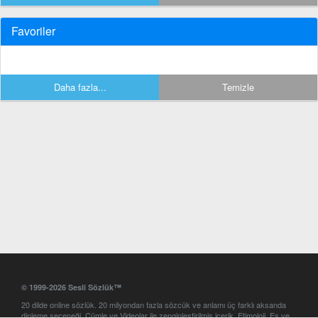
Favoriler
Daha fazla...
Temizle
© 1999-2026 Sesli Sözlük™
20 dilde online sözlük. 20 milyondan fazla sözcük ve anlamı üç farklı aksanda
dinleme seçeneği. Cümle ve Videolar ile zenginleştirilmiş içerik. Etimoloji, Eş ve