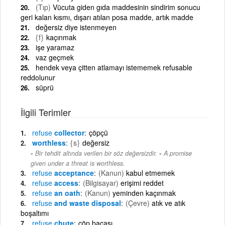
(Tıp)
Vücuta giden gıda maddesinin sindirim sonucu
geri kalan kısmı, dışarı atılan posa madde, artık madde
değersiz diye istenmeyen
{f}
kaçınmak
işe yaramaz
vaz geçmek
hendek veya çitten atlamayı istememek refusable
reddolunur
süprü
İlgili Terimler
refuse
collector
çöpçü
worthless
{s}
değersiz
-
Bir tehdit altında verilen bir söz değersizdir.
A promise
given under a threat is worthless.
refuse
acceptance
(Kanun)
kabul etmemek
refuse
access
(Bilgisayar)
erişimi reddet
refuse
an oath
(Kanun)
yeminden kaçınmak
refuse
and waste disposal
(Çevre)
atık ve atık
boşaltımı
refuse
chute
çöp bacası