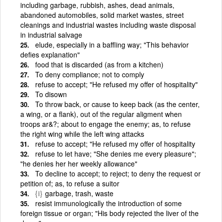
including garbage, rubbish, ashes, dead animals,
abandoned automobiles, solid market wastes, street
cleanings and industrial wastes including waste disposal
in industrial salvage
elude, especially in a baffling way; "This behavior
defies explanation"
food that is discarded (as from a kitchen)
To deny compliance; not to comply
refuse to accept; "He refused my offer of hospitality"
To disown
To throw back, or cause to keep back (as the center,
a wing, or a flank), out of the regular aligment when
troops ar&?; about to engage the enemy; as, to refuse
the right wing while the left wing attacks
refuse to accept; "He refused my offer of hospitality
refuse to let have; "She denies me every pleasure";
"he denies her her weekly allowance"
To decline to accept; to reject; to deny the request or
petition of; as, to refuse a suitor
{i}
garbage, trash, waste
resist immunologically the introduction of some
foreign tissue or organ; "His body rejected the liver of the