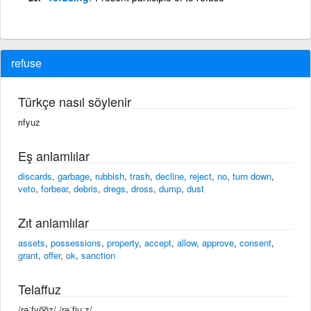
refuse
Türkçe nasıl söylenir
rıfyuz
Eş anlamlılar
discards
,
garbage
,
rubbish
,
trash
,
decline
,
reject
,
no
,
turn down
,
veto
,
forbear
,
debris
,
dregs
,
dross
,
dump
,
dust
Zıt anlamlılar
assets
,
possessions
,
property
,
accept
,
allow
,
approve
,
consent
,
grant
,
offer
,
ok
,
sanction
Telaffuz
/rəˈfyo͞oz/ /rəˈfjuːz/