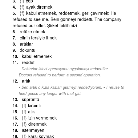
{i}
çöp
{f}
ayak diremek
{f}
kabul etmemek, reddetmek, geri çevirmek: He
refused to see me. Beni görmeyi reddetti. The company
refused our offer. Şirket teklifimizi
refüze etmek
elinin tersiyle itmek
artıklar
döküntü
kabul etmemek
reddet
-
Doktorlar ikinci operasyonu uygulamayı reddettiler.
Doctors refused to perform a second operation.
artık
-
Ben artık o kızla kazları gütmeyi reddediyorum.
I refuse to
herd geese any longer with that girl.
süprüntü
{i}
kırpıntı
{i}
atık
{f}
izin vermemek
{f}
direnmek
istenmeyen
{f}
karşı koymak