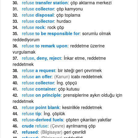
refuse
transfer station
çöp aktarma merkezi
refuse
collector
çöp kamyonu
refuse
disposal
çöp toplama
refuse
collector
hurdacı
refuse
rock
rock çöp
refuse
to be responsible for
sorumlu olmak
reddediyorum
refuse
to remark upon
reddetme üzerine
vurgulamak
refuse
, deny, reject
İnkar etme, reddetme
reddetmek
refuse
a request
bir isteği geri çevrimek
refuse
an offer
(Kanun)
icabı reddetmek
refuse
collector
İng. çöpçü
refuse
container
çöp kutusu
refuse
on principle
prensiplerine aykırı olduğu için
reddetmek
refuse
point blank
kesinlikle reddetmek
refuse
tip
İng. çöplük
refuse
-derived fuels
çöpten çıkarılan yakıtlar
crude
refuse
(Çevre)
ayrılmamış çöp
refused
(Bilgisayar)
geri çevrildi
refused
(Bilgisayar)
reddedildi