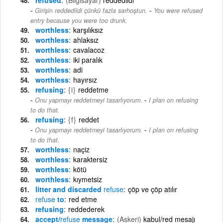
-
Girişin reddedildi çünkü fazla sarhoştun.
You were refused
entry because you were too drunk.
worthless
karşılıksız
worthless
ahlaksız
worthless
cavalacoz
worthless
iki paralık
worthless
adi
worthless
hayırsız
refusing
{i}
reddetme
-
Onu yapmayı reddetmeyi tasarlıyorum.
I plan on refusing
to do that.
refusing
{f}
reddet
-
Onu yapmayı reddetmeyi tasarlıyorum.
I plan on refusing
to do that.
worthless
naçiz
worthless
karaktersiz
worthless
kötü
worthless
kıymetsiz
litter and discarded
refuse
çöp ve çöp atılır
refuse
to
red etme
refusing
reddederek
accept/
refuse
message
(Askeri)
kabul/red mesajı