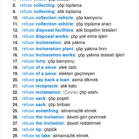
refuse
collecting
çöp toplama
refuse
collecting
atık toplama
refuse
collection vehicle
çöp kamyonu
refuse
collection vehicle
çöp toplama aracı
refuse
disposal facilities
atık boşaltım tesisleri
refuse
disposal works
çöp yok etme işleri
refuse
incineration
atık yakma
refuse
incineration plant
çöp yakma fırını
refuse
incineration works
çöp yakma tesisatı işleri
refuse
lorry
çöp kamyonu
refuse
of a sieve
elek üstü
refuse
of a sieve
elekten geçmeyen
refuse
pay back a loan
asma dikmek
refuse
receptacle
atık kabı
refuse
reclamation
(Çevre)
çöp ıslahı
refuse
sack
çöp poşeti
refuse
sack
çöp torbası
refuse
something
almamazlık etmek
refuse
the invitation
daveti geri çevirmek
refuse
the invitation
daveti reddetmek
refuse
tip
çöplük
refuse
to take
almamazlık etmek