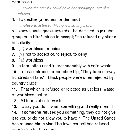
permission
I asked the star if I could have her autograph, but she
refused.
To decline (a request or demand)
I refuse to listen to this nonsense any more.
show unwillingness towards; "he declined to join the
group on a hike" refuse to accept; "He refused my offer of
hospitality
{n}
worthless, remains
{v}
not to accept of, to reject, to deny
{a}
worthless
a term often used interchangeably with solid waste
refuse entrance or membership; "They turned away
hundreds of fans"; "Black people were often rejected by
country clubs"
That which is refused or rejected as useless; waste
or worthless matter
All forms of solid waste
to say you don't want something and really mean it
If someone refuses you something, they do not give
it to you or do not allow you to have it. The United States
has refused him a visa The town council had refused
permission for the march