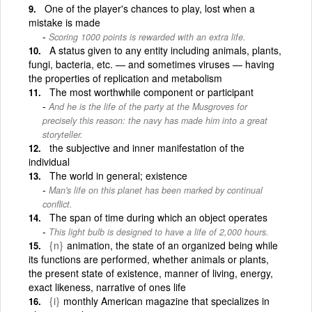
One of the player's chances to play, lost when a
mistake is made
Scoring 1000 points is rewarded with an extra life.
A status given to any entity including animals, plants,
fungi, bacteria, etc. — and sometimes viruses — having
the properties of replication and metabolism
The most worthwhile component or participant
And he is the life of the party at the Musgroves for
precisely this reason: the navy has made him into a great
storyteller.
the subjective and inner manifestation of the
individual
The world in general; existence
Man's life on this planet has been marked by continual
conflict.
The span of time during which an object operates
This light bulb is designed to have a life of 2,000 hours.
{n}
animation, the state of an organized being while
its functions are performed, whether animals or plants,
the present state of existence, manner of living, energy,
exact likeness, narrative of ones life
{i}
monthly American magazine that specializes in