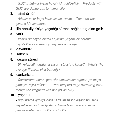
-
GDO'lu ürünler insan hayatı için tehlikelidir.
Products with
GMO are dangerous to human life.
(isim)
ömür
-
Adama ömür boyu hapis cezası verildi.
The man was
given a life sentence.
life annuity kişiye yaşadığı sürece bağlanmış olan gelir
varlık
-
Varlıklı bir bayan olarak Leyla'nın yaşamı bir seraptı.
Layla's life as a wealthy lady was a mirage.
dayanırlık
şahsen
yaşam süresi
-
Bir kelebeğin ortalama yaşam süresi ne kadar?
What's the
average lifespan of a butterfly?
cankurtaran
Cankurtaran henüz görevde olmamasına rağmen yüzmeye
-
gitmeye teşvik edildim.
I was tempted to go swimming even
though the lifeguard was not yet on duty.
yaşantı
Bugünlerde gittikçe daha fazla insan kır yaşantısını şehir
-
yaşantısına tercih ediyorlar.
Nowadays more and more
people prefer country life to city life.