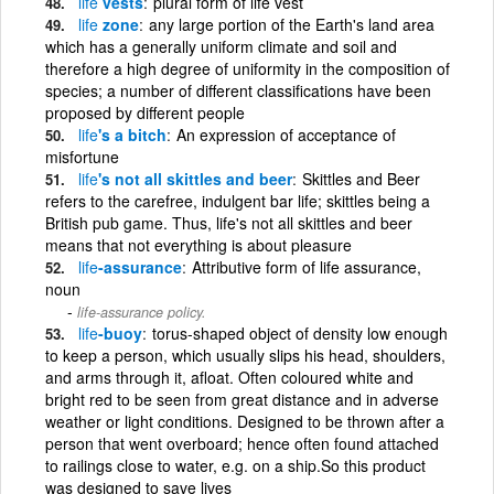
life
vests
plural form of life vest
life
zone
any large portion of the Earth's land area
which has a generally uniform climate and soil and
therefore a high degree of uniformity in the composition of
species; a number of different classifications have been
proposed by different people
life
's a bitch
An expression of acceptance of
misfortune
life
's not all skittles and beer
Skittles and Beer
refers to the carefree, indulgent bar life; skittles being a
British pub game. Thus, life's not all skittles and beer
means that not everything is about pleasure
life
-assurance
Attributive form of life assurance,
noun
life-assurance policy.
life
-buoy
torus-shaped object of density low enough
to keep a person, which usually slips his head, shoulders,
and arms through it, afloat. Often coloured white and
bright red to be seen from great distance and in adverse
weather or light conditions. Designed to be thrown after a
person that went overboard; hence often found attached
to railings close to water, e.g. on a ship.So this product
was designed to save lives