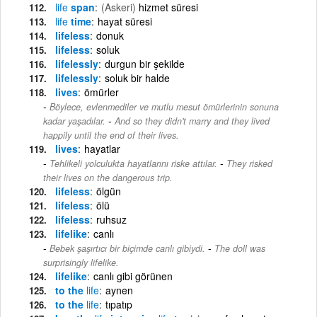
life
span
(Askeri)
hizmet süresi
life
time
hayat süresi
lifeless
donuk
lifeless
soluk
lifelessly
durgun bir şekilde
lifelessly
soluk bir halde
lives
ömürler
Böylece, evlenmediler ve mutlu mesut ömürlerinin sonuna
-
kadar yaşadılar.
And so they didn't marry and they lived
happily until the end of their lives.
lives
hayatlar
-
Tehlikeli yolculukta hayatlarını riske attılar.
They risked
their lives on the dangerous trip.
lifeless
ölgün
lifeless
ölü
lifeless
ruhsuz
lifelike
canlı
-
Bebek şaşırtıcı bir biçimde canlı gibiydi.
The doll was
surprisingly lifelike.
lifelike
canlı gibi görünen
to the
life
aynen
to the
life
tıpatıp