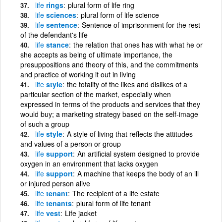
life
rings
plural form of life ring
life
sciences
plural form of life science
life
sentence
Sentence of imprisonment for the rest
of the defendant's life
life
stance
the relation that ones has with what he or
she accepts as being of ultimate importance, the
presuppositions and theory of this, and the commitments
and practice of working it out in living
life
style
the totality of the likes and dislikes of a
particular section of the market, especially when
expressed in terms of the products and services that they
would buy; a marketing strategy based on the self-image
of such a group
life
style
A style of living that reflects the attitudes
and values of a person or group
life
support
An artificial system designed to provide
oxygen in an environment that lacks oxygen
life
support
A machine that keeps the body of an ill
or injured person alive
life
tenant
The recipient of a life estate
life
tenants
plural form of life tenant
life
vest
Life jacket