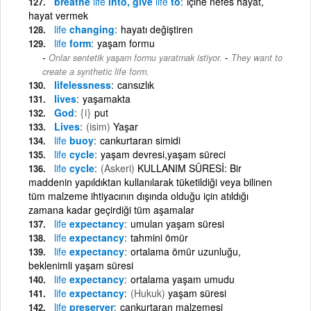
breathe
life
into, give
life
to
içine nefes hayat,
hayat vermek
life
changing
hayatı değiştiren
life
form
yaşam formu
-
Onlar sentetik yaşam formu yaratmak istiyor.
They want to
create a synthetic life form.
lifelessness
cansızlık
lives
yaşamakta
God
{i}
put
Lives
(isim)
Yaşar
life
buoy
cankurtaran simidi
life
cycle
yaşam devresi,yaşam süreci
life
cycle
(Askeri)
KULLANIM SÜRESİ: Bir
maddenin yapıldıktan kullanılarak tüketildiği veya bilinen
tüm malzeme ihtiyacının dışında olduğu için atıldığı
zamana kadar geçirdiği tüm aşamalar
life
expectancy
umulan yaşam süresi
life
expectancy
tahmini ömür
life
expectancy
ortalama ömür uzunluğu,
beklenimli yaşam süresi
life
expectancy
ortalama yaşam umudu
life
expectancy
(Hukuk)
yaşam süresi
life
preserver
cankurtaran malzemesi