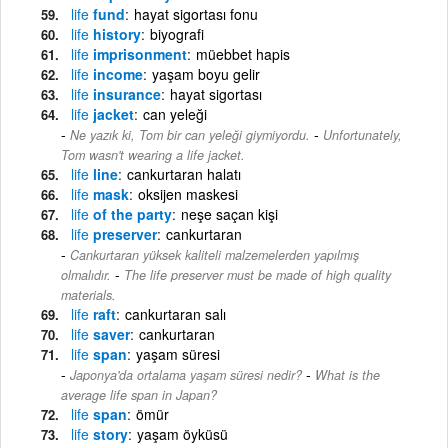
life
fund
hayat sigortası fonu
life
history
biyografi
life
imprisonment
müebbet hapis
life
income
yaşam boyu gelir
life
insurance
hayat sigortası
life
jacket
can yeleği
-
Ne yazık ki, Tom bir can yeleği giymiyordu.
Unfortunately,
Tom wasn't wearing a life jacket.
life
line
cankurtaran halatı
life
mask
oksijen maskesi
life
of the party
neşe saçan kişi
life
preserver
cankurtaran
Cankurtaran yüksek kaliteli malzemelerden yapılmış
-
olmalıdır.
The life preserver must be made of high quality
materials.
life
raft
cankurtaran salı
life
saver
cankurtaran
life
span
yaşam süresi
-
Japonya'da ortalama yaşam süresi nedir?
What is the
average life span in Japan?
life
span
ömür
life
story
yaşam öyküsü