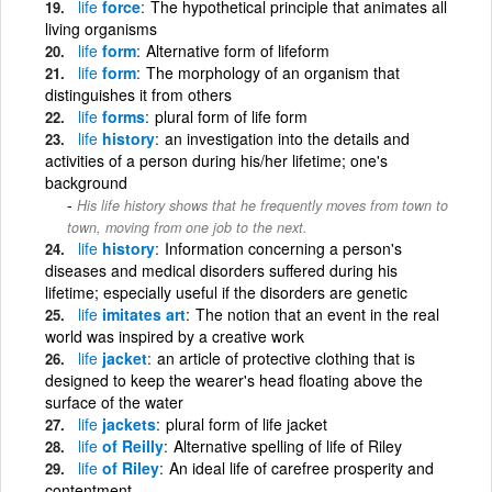
life
force
The hypothetical principle that animates all
living organisms
life
form
Alternative form of lifeform
life
form
The morphology of an organism that
distinguishes it from others
life
forms
plural form of life form
life
history
an investigation into the details and
activities of a person during his/her lifetime; one's
background
His life history shows that he frequently moves from town to
town, moving from one job to the next.
life
history
Information concerning a person's
diseases and medical disorders suffered during his
lifetime; especially useful if the disorders are genetic
life
imitates art
The notion that an event in the real
world was inspired by a creative work
life
jacket
an article of protective clothing that is
designed to keep the wearer's head floating above the
surface of the water
life
jackets
plural form of life jacket
life
of Reilly
Alternative spelling of life of Riley
life
of Riley
An ideal life of carefree prosperity and
contentment