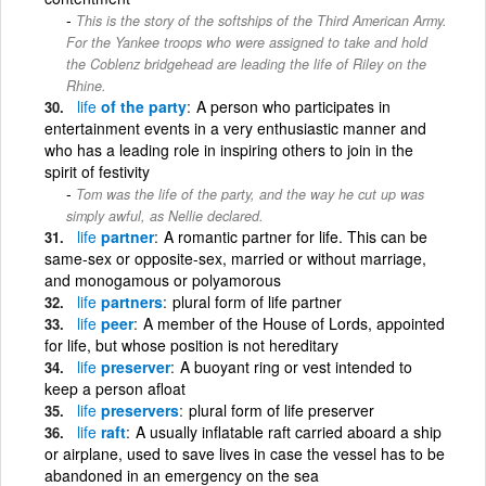
This is the story of the softships of the Third American Army.
For the Yankee troops who were assigned to take and hold
the Coblenz bridgehead are leading the life of Riley on the
Rhine.
life
of the party
A person who participates in
entertainment events in a very enthusiastic manner and
who has a leading role in inspiring others to join in the
spirit of festivity
Tom was the life of the party, and the way he cut up was
simply awful, as Nellie declared.
life
partner
A romantic partner for life. This can be
same-sex or opposite-sex, married or without marriage,
and monogamous or polyamorous
life
partners
plural form of life partner
life
peer
A member of the House of Lords, appointed
for life, but whose position is not hereditary
life
preserver
A buoyant ring or vest intended to
keep a person afloat
life
preservers
plural form of life preserver
life
raft
A usually inflatable raft carried aboard a ship
or airplane, used to save lives in case the vessel has to be
abandoned in an emergency on the sea