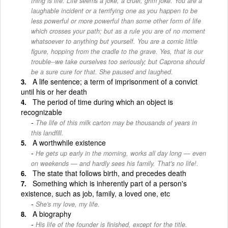
thing is life. Life seems a joke, a cruel, grim joke. You are a
laughable incident or a terrifying one as you happen to be
less powerful or more powerful than some other form of life
which crosses your path; but as a rule you are of no moment
whatsoever to anything but yourself. You are a comic little
figure, hopping from the cradle to the grave. Yes, that is our
trouble--we take ourselves too seriously; but Caprona should
be a sure cure for that. She paused and laughed.
A life sentence; a term of imprisonment of a convict
until his or her death
The period of time during which an object is
recognizable
The life of this milk carton may be thousands of years in
this landfill.
A worthwhile existence
He gets up early in the morning, works all day long — even
on weekends — and hardly sees his family. That's no life!.
The state that follows birth, and precedes death
Something which is inherently part of a person's
existence, such as job, family, a loved one, etc
She's my love, my life.
A biography
His life of the founder is finished, except for the title.