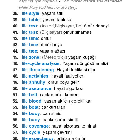
-
dağılmış görünüyordu.
Tom looked distant and distracted
while Mary told him her life story.
life
style
yaşam stili
life
table
yaşam tablosu
life
test
(Askeri,Bilgisayar,Tıp)
ömür deneyi
life
test
(Bilgisayar)
ömür sınaması
life
time
ömür
life
time
ömür boyu
life
tree
yaşam ağacı
life
zone
(Meteoroloji)
yaşam kuşağı
life
-cycle analysis
Yaşam döngüsü analizi
life
-threatening
Hayâtî tehlikesi olan
life
activities
hayati faaliyetler
life
annuity
ömür boyu gelir
life
assurance
hayat sigortası
life
belt
cankurtaran kemeri
life
blood
yaşamak için gerekli kan
life
boat
cankurtaran
life
buoy
can simidi
life
buoy
cankurtaran simiti
life
coverage
hayat sigortası teminatı
life
cycle
yaşam çevrimi
life
expectancy
ortalama ömür