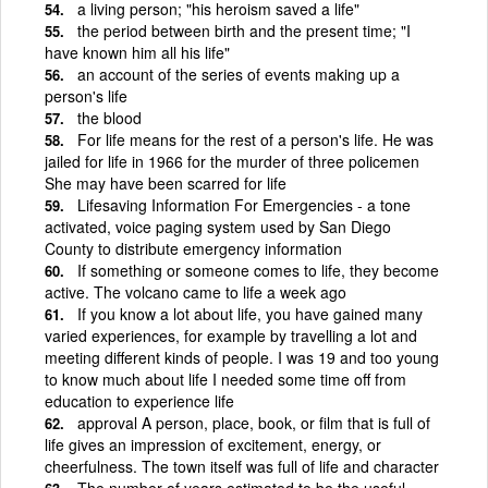
a living person; "his heroism saved a life"
the period between birth and the present time; "I
have known him all his life"
an account of the series of events making up a
person's life
the blood
For life means for the rest of a person's life. He was
jailed for life in 1966 for the murder of three policemen
She may have been scarred for life
Lifesaving Information For Emergencies - a tone
activated, voice paging system used by San Diego
County to distribute emergency information
If something or someone comes to life, they become
active. The volcano came to life a week ago
If you know a lot about life, you have gained many
varied experiences, for example by travelling a lot and
meeting different kinds of people. I was 19 and too young
to know much about life I needed some time off from
education to experience life
approval A person, place, book, or film that is full of
life gives an impression of excitement, energy, or
cheerfulness. The town itself was full of life and character
The number of years estimated to be the useful