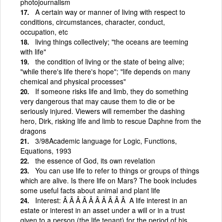
photojournalism
A certain way or manner of living with respect to
conditions, circumstances, character, conduct,
occupation, etc
living things collectively; "the oceans are teeming
with life"
the condition of living or the state of being alive;
"while there's life there's hope"; "life depends on many
chemical and physical processes"
If someone risks life and limb, they do something
very dangerous that may cause them to die or be
seriously injured. Viewers will remember the dashing
hero, Dirk, risking life and limb to rescue Daphne from the
dragons
3/98Academic language for Logic, Functions,
Equations, 1993
the essence of God, its own revelation
You can use life to refer to things or groups of things
which are alive. Is there life on Mars? The book includes
some useful facts about animal and plant life
Interest: Â Â Â Â Â Â Â Â Â Â A life interest in an
estate or interest in an asset under a will or in a trust
given to a person (the life tenant) for the period of his