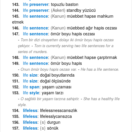
life
preserver
topuzlu baston
life
preserver
(Askeri)
standby yüzücü
life
sentence
(Kanun)
müebbet hapse mahkum
etmek
life
sentence
(Kanun)
müebbed ağır hapis cezası
life
sentence
ömür boyu hapis cezası
Tom bir dizi cinayetten dolayı iki ömür boyu hapis cezası
-
çekiyor.
Tom is currently serving two life sentences for a
series of murders.
life
sentence
(Kanun)
müebbet hapse çarptırmak
life
sentence
ömür boyu hapis
-
Onun ömür boyu hapis cezası var.
He has a life sentence.
life
size
doğal boyutlarında
life
size
doğal ölçüsünde
life
span
yaşam uzaması
life
style
yaşam tarzı
-
O sağlıklı bir yaşam tarzına sahiptir.
She has a healthy life
style.
lifeless
lifelessnesscansızlık
lifeless
lifelesslycansızca
lifeless
{s}
durgun
lifeless
{s}
sönük