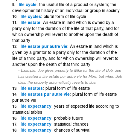
life
cycle
the useful life of a product or system; the
developmental history of an individual or group in society
life
cycles
plural form of life cycle
life
estate
An estate in land which is owned by a
party only for the duration of the life of that party, and for
which ownership will revert to another upon the death of
that party
life
estate pur autre vie
An estate in land which is
given by a grantor to a party only for the duration of the
life of a third party, and for which ownership will revert to
another upon the death of that third party
Example: Joe gives property to Mike for the life of Bob; Joe
has created a life estate pur autre vie for Mike, but when Bob
dies, the property automatically reverts to Joe.
life
estates
plural form of life estate
life
estates pur autre vie
plural form of life estate
pur autre vie
life
expectancy
years of expected life according to
statistical tables
life
expectancy
probable future
life
expectancy
statistical chances
life
expectancy
chances of survival