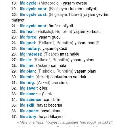
life
cycle
(Meteoroloji)
yaşam evresi
life
cycle cost
(Bilgisayar)
toplam maliyet
life
cycle cost
(Bilgisayar,Ticaret)
yaşam çevrim
maliyeti
life
cycle cost
ömür maliyeti
life
fear
(Pisikoloji, Ruhbilim)
yaşam korkusu
life
force
yaşam gücü
life
goal
(Pisikoloji, Ruhbilim)
yaşam hedefi
life
history
yaşamöyküsü
life
interest
(Ticaret)
intifa hakkı
life
lie
(Pisikoloji, Ruhbilim)
yaşam yalanı
life
line
(Askeri)
can halatı
life
plan
(Pisikoloji, Ruhbilim)
yaşam planı
life
raft
(Askeri)
cankurtaran sandalı
life
ring
(Askeri)
can simidi
life
saver
çıkış
life
saver
sığınak
life
science
canlı bilimi
life
skill
hayat becerisi
life
space
hayat alanı
life
story
hayat hikayesi
Mary ona hayat hikayesini anlatırken Tom soğuk ve dikkati