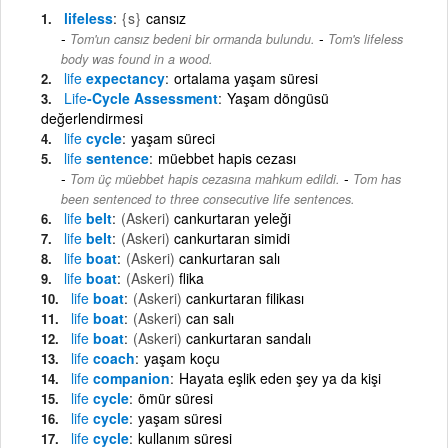
lifeless
{s}
cansız
-
Tom'un cansız bedeni bir ormanda bulundu.
Tom's lifeless
body was found in a wood.
life
expectancy
ortalama yaşam süresi
Life
-Cycle Assessment
Yaşam döngüsü
değerlendirmesi
life
cycle
yaşam süreci
life
sentence
müebbet hapis cezası
-
Tom üç müebbet hapis cezasına mahkum edildi.
Tom has
been sentenced to three consecutive life sentences.
life
belt
(Askeri)
cankurtaran yeleği
life
belt
(Askeri)
cankurtaran simidi
life
boat
(Askeri)
cankurtaran salı
life
boat
(Askeri)
flika
life
boat
(Askeri)
cankurtaran filikası
life
boat
(Askeri)
can salı
life
boat
(Askeri)
cankurtaran sandalı
life
coach
yaşam koçu
life
companion
Hayata eşlik eden şey ya da kişi
life
cycle
ömür süresi
life
cycle
yaşam süresi
life
cycle
kullanım süresi