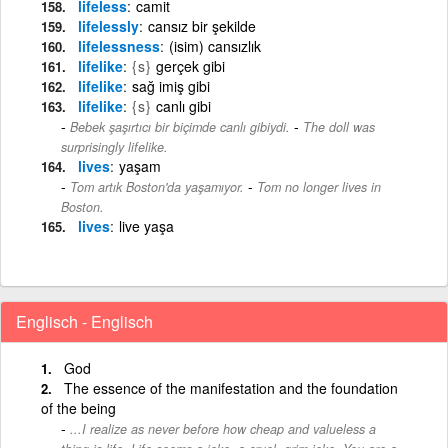
lifeless
camit
lifelessly
cansız bir şekilde
lifelessness
(isim) cansızlık
lifelike
{s}
gerçek gibi
lifelike
sağ imiş gibi
lifelike
{s}
canlı gibi
-
Bebek şaşırtıcı bir biçimde canlı gibiydi.
The doll was
surprisingly lifelike.
lives
yaşam
-
Tom artık Boston'da yaşamıyor.
Tom no longer lives in
Boston.
lives
live yaşa
Englisch - Englisch
God
The essence of the manifestation and the foundation
of the being
...I realize as never before how cheap and valueless a