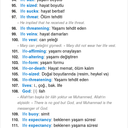
life
sized
hayat boyutlu
life
sucks
hayat berbat!
life
threat
Ölüm tehditi
He implied that he received a life threat.
life
threatening
Yaşamı tehdit eden
life
veins
hayat damarları
life
vest
can yeleği
-
Mary can yeleğini giymedi.
Mary did not wear her life vest.
life
-affirming
yaşamı onaylayan
life
-altering
yaşamı değiştiren
life
-form
yaşam formu
life
-or-death
Hayat memat, ölüm kalım
life
-sized
Doğal boyutlarında (resim, heykel vs)
life
-threatening
Yaşamı tehdit eden
lives
i., çoğ., bak. life
God
{i}
ilah
Allah'tan başka bir ilâh yoktur ve Muhammed, Allah'ın
-
elçisidir.
There is no god but God, and Muhammad is the
messenger of God.
life
buoy
simit
life
expectancy
beklenen yaşam süresi
life
expectancy
beklenen yaşama süresi