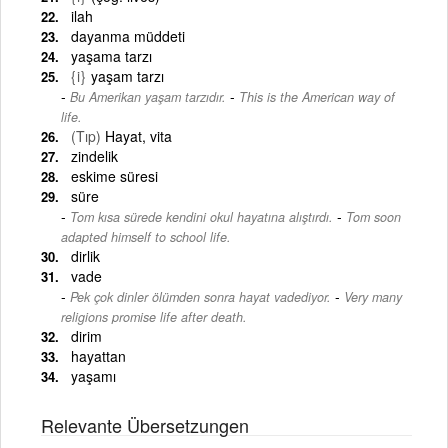
ilah
dayanma müddeti
yaşama tarzı
{i}
yaşam tarzı
-
Bu Amerikan yaşam tarzıdır.
This is the American way of
life.
(Tıp)
Hayat, vita
zindelik
eskime süresi
süre
-
Tom kısa sürede kendini okul hayatına alıştırdı.
Tom soon
adapted himself to school life.
dirlik
vade
-
Pek çok dinler ölümden sonra hayat vadediyor.
Very many
religions promise life after death.
dirim
hayattan
yaşamı
Relevante Übersetzungen