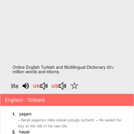
Online English Turkish and Multilingual Dictionary 20+
million words and idioms.
life
Englisch - Türkisch
yaşam
-
Kendi yaşamını riske atarak çocuğu kurtardı.
He saved the
boy at the risk of his own life.
hayat