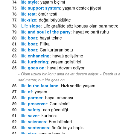
life
style
yaşam biçimi
life
support system
yaşam destek jüyesi
life
test
ömür testi
life
-size
doğal büyüklükte
Life
slope
Life grafikte söz konusu olan parametre
life
and soul of the party
hayat ve parti ruhu
life
boat
hayat tekne
life
boat
Filika
life
boat
Cankurtaran botu
life
enhancing
hayatı geliştirme
life
furthering
yaşam geliştirici
life
goes on
hayat devam ediyor
-
Ölüm üzücü bir konu ama hayat devam ediyor.
Death is a
sad matter, but life goes on.
life
in the fast lane
Hızlı şeritte yaşam
life
of
yaşam
life
partner
hayat arkadaşı
life
preserver
Can simidi
life
safety
can güvenliği
life
saver
kurtarıcı
life
sciences
Fen bilimleri
life
sentences
ömür boyu hapis
life
size
yaşam boyutu