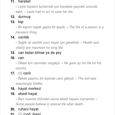
hareket
Leyla hayatını kurtarmak için harekete geçmek zorunda
-
kaldı.
Layla had to act to save her life.
durmuş
kişi
-
Bir kişinin hayatı geçici bir şeydir.
The life of a person is a
transient thing.
canlılık
-
Sağlık ve canlılık uzun hayat için gereklidir.
Health and
vitality are important for long life.
can katan kimse ya da şey
can
-
Ülkesi için canından vazgeçti.
He gave up his life for his
country.
{i}
canlı
-
Bebek şaşırtıcı bir biçimde canlı gibiydi.
The doll was
surprisingly lifelike.
hayat merkezi
ebedi hayat
-
Bazı insanlar ölümden sonra ebedi hayata inanıyorlar.
Some people believe in eternal life after death.
ruhani hayat
{i}
(çoğ. lives)