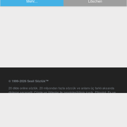
Mehr...
Löschen
© 1999-2026 Sesli Sözlük™
20 dilde online sözlük. 20 milyondan fazla sözcük ve anlamı üç farklı aksanda
dinleme seçeneği. Cümle ve Videolar ile zenginleştirilmiş içerik. Etimoloji, Eş ve
Zıt anlamlar, kelime okunuşları ve günün kelimesi. Yazım Türkçeleştirici ile hatalı
Türkçe metinleri düzeltme. iOS, Android ve Windows mobil platformlarda online
ve offline sözlük programları. Sesli Sözlük garantisinde Profesyonel çeviri
hizmetleri. İngilizce kelime haznenizi arttıracak kelime oyunları. Ayarlar
bölümünü kullarak çevirisini görmek istediğiniz sözlükleri seçme ve aynı
zamanda sözlüklerin gösterim sırasını ayarlama imkanı. Kelimelerin
seslendirilişini otomatik dinlemek için ayarlardan isteğiniz aksanı seçebilirsiniz.