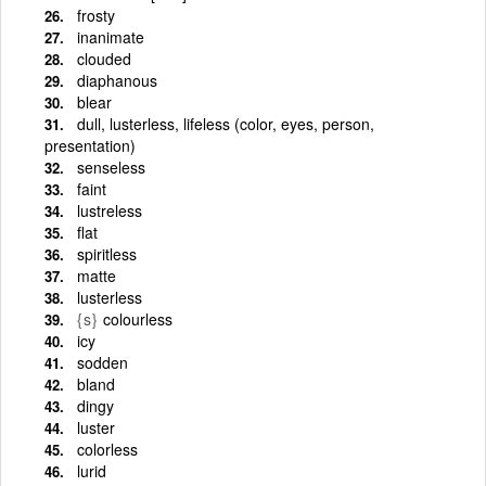
frosty
inanimate
clouded
diaphanous
blear
dull, lusterless, lifeless (color, eyes, person,
presentation)
senseless
faint
lustreless
flat
spiritless
matte
lusterless
{s}
colourless
icy
sodden
bland
dingy
luster
colorless
lurid