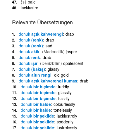
{s}
pale
lacklustre
Relevante Übersetzungen
donuk
açık kahverengi
drab
donuk
(renk)
drab
donuk
(renk)
sad
donuk
akik
(Madencilik)
jasper
donuk
renk
drab
donuk
ışır
(Denizbilim)
opalescent
donuk
(bakış)
glassy
donuk
altın rengi
old gold
donuk
açık kahverengi kumaş
drab
donuk
bir biçimde
luridly
donuk
bir biçimde
glassily
donuk
bir biçimde
fuzzily
donuk
bir halde
colourlessly
donuk
bir halde
tonelessly
donuk
bir şekilde
lacklustrely
donuk
bir şekilde
soddenly
donuk
bir şekilde
lustrelessly