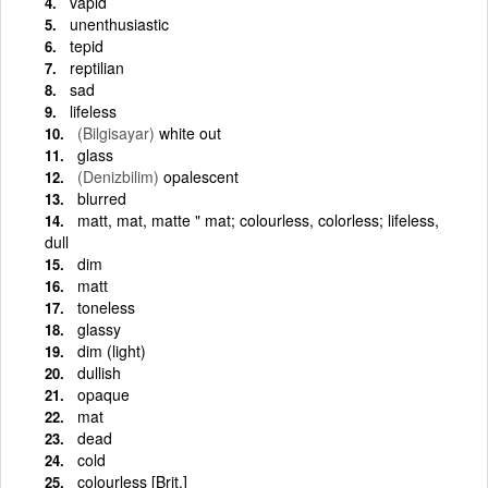
vapid
unenthusiastic
tepid
reptilian
sad
lifeless
(Bilgisayar)
white out
glass
(Denizbilim)
opalescent
blurred
matt, mat, matte " mat; colourless, colorless; lifeless,
dull
dim
matt
toneless
glassy
dim (light)
dullish
opaque
mat
dead
cold
colourless [Brit.]