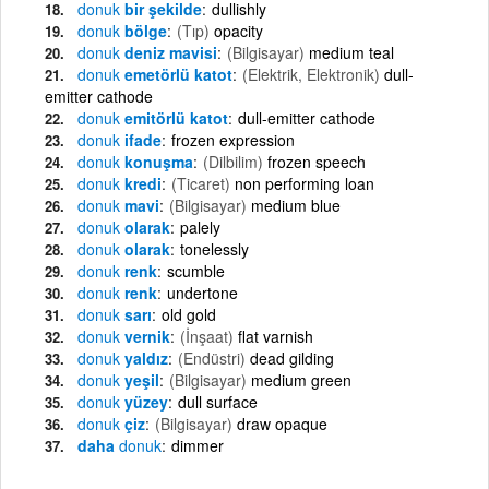
donuk
bir şekilde
dullishly
donuk
bölge
(Tıp)
opacity
donuk
deniz mavisi
(Bilgisayar)
medium teal
donuk
emetörlü katot
(Elektrik, Elektronik)
dull-
emitter cathode
donuk
emitörlü katot
dull-emitter cathode
donuk
ifade
frozen expression
donuk
konuşma
(Dilbilim)
frozen speech
donuk
kredi
(Ticaret)
non performing loan
donuk
mavi
(Bilgisayar)
medium blue
donuk
olarak
palely
donuk
olarak
tonelessly
donuk
renk
scumble
donuk
renk
undertone
donuk
sarı
old gold
donuk
vernik
(İnşaat)
flat varnish
donuk
yaldız
(Endüstri)
dead gilding
donuk
yeşil
(Bilgisayar)
medium green
donuk
yüzey
dull surface
donuk
çiz
(Bilgisayar)
draw opaque
daha
donuk
dimmer