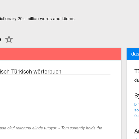
ictionary 20+ million words and idioms.
da
T
isch Türkisch wörterbuch
dä
S
bir
so
éc
-
da okul rekorunu elinde tutuyor.
Tom currently holds the
A
.