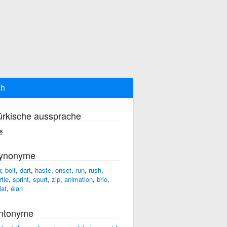
sh
ürkische aussprache
ş
ynonyme
r
,
bolt
,
dart
,
haste
,
onset
,
run
,
rush
,
rtie
,
sprint
,
spurt
,
zip
,
animation
,
brio
,
lat
,
élan
ntonyme