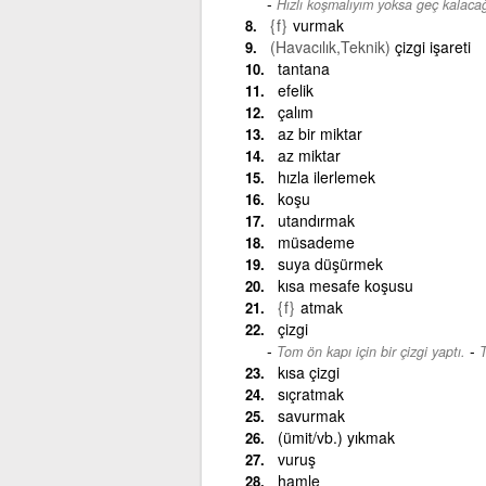
Hızlı koşmalıyım yoksa geç kalaca
{f}
vurmak
(Havacılık,Teknik)
çizgi işareti
tantana
efelik
çalım
az bir miktar
az miktar
hızla ilerlemek
koşu
utandırmak
müsademe
suya düşürmek
kısa mesafe koşusu
{f}
atmak
çizgi
-
Tom ön kapı için bir çizgi yaptı.
T
kısa çizgi
sıçratmak
savurmak
(ümit/vb.) yıkmak
vuruş
hamle