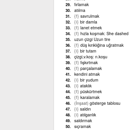
fırlamak
atılma
{f}
savrulmak
{i}
bir damla
{f}
lanet etmek
{f}
hızla koşmak: She dashed t
uzun çizgi Uzun tire
{f}
düş kırıklığina uğratmak
{i}
bir tutam
çizgi,v.koş: n.koşu
{f}
fışkırtmak
{f}
parçalamak
kendini atmak
{i}
bir yudum
{i}
ataklık
{f}
püskürtmek
{f}
karalamak
(İnşaat)
gösterge tablosu
{i}
saldırı
{i}
atılganlık
saldırmak
sıçramak