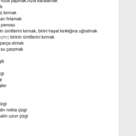
f hizla yapmak,hizla karalamak
ak
ı) kırmak
arı fırlamak
 panosu
n ümitlerini kırmak, birini hayal kırıklığına uğratmak
eyim)
birinin ümitlerini kırmak
parça etmek
 su çarpmak
ili
zgi
i
iler
izgi
lın nokta çizgi
kalın uzun çizgi