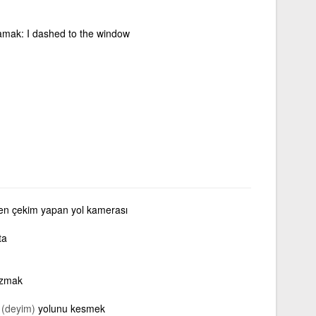
rlamak: I dashed to the window
den çekim yapan yol kamerası
ta
azmak
(deyim)
yolunu kesmek