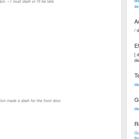
dr
-
ğım.
I must dash or I'll be late.
as
A
/ˈ
E
[ 
da
T
da
G
om made a dash for the front door.
da
R
Go
Bi