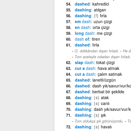
dashed
kahredici
dashing
atılgan
dashing
{f}
fırla
em
dash
uzun çizgi
en
dash
orta çizgi
long
dash
me çizgi
dash
of
tiren
dashed
fırla
-
O, dükkândan dışarı fırladı.
He d
Tom aceleyle odadan dışarı fırladı.
slap
dash
tokat çizgi
cut a
dash
hava atmak
cut a
dash
çalım satmak
dashed
lanetli/üzgün
dashed
dash yık/savur/vur/k
dashed
berbat bir şekilde
dashing
{s}
atak
dashing
{s}
canlı
dashing
dash yık/savur/vur/
dashing
{s}
şık
-
Tom oldukça şık görünüyordu.
To
dashing
{s}
havalı