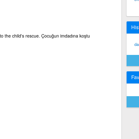
His
o the child's rescue. Çocuğun imdadına koştu
da
Fav