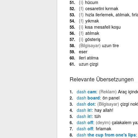
{i}
hücum
{f}
cesaretini kırmak
{f}
hızla ilerlemek, atılmak, fı
{f}
yıkmak
{i}
kısa mesafeli koşu
{f}
atılmak
{i}
gösteriş
(Bilgisayar)
uzun tire
eser
ileri atılma
uzun çizgi
Relevante Übersetzungen
dash
cam
(Reklam)
Araç için
dash
board
ön panel
dash
dot
(Bilgisayar)
çizgi nok
dash
it!
hay allah!
dash
it!
tüh
dash
off
(deyim)
çalakalem y
dash
off
fırlamak
dash
the cup from one's lips