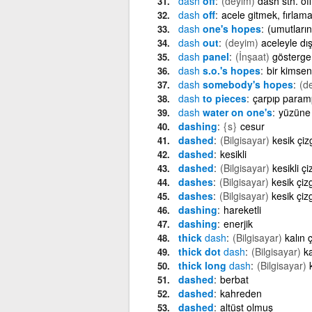
dash
off
(deyim)
dash sth. of
dash
off
acele gitmek, fırlam
dash
one's hopes
(umutların
dash
out
(deyim)
aceleyle dış
dash
panel
(İnşaat)
gösterge
dash
s.o.'s hopes
bir kimseni
dash
somebody's hopes
(d
dash
to pieces
çarpıp param
dash
water on one's
yüzüne
dashing
{s}
cesur
dashed
(Bilgisayar)
kesik çizg
dashed
kesikli
dashed
(Bilgisayar)
kesikli çi
dashes
(Bilgisayar)
kesik çizg
dashes
(Bilgisayar)
kesik çizg
dashing
hareketli
dashing
enerjik
thick
dash
(Bilgisayar)
kalın ç
thick dot
dash
(Bilgisayar)
ka
thick long
dash
(Bilgisayar)
dashed
berbat
dashed
kahreden
dashed
altüst olmuş