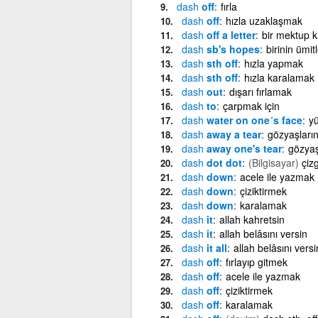
dash
off
fırla
dash
off
hızla uzaklaşmak
dash
off a letter
bir mektup 
dash
sb's hopes
birinin ümit
dash
sth off
hızla yapmak
dash
sth off
hızla karalamak
dash
out
dışarı fırlamak
dash
to
çarpmak için
dash
water on one´s face
y
dash
away a tear
gözyaşların
dash
away one's tear
gözyaş
dash
dot dot
(Bilgisayar)
çiz
dash
down
acele ile yazmak
dash
down
çiziktirmek
dash
down
karalamak
dash
it
allah kahretsin
dash
it
allah belâsını versin
dash
it all
allah belâsını versi
dash
off
fırlayıp gitmek
dash
off
acele ile yazmak
dash
off
çiziktirmek
dash
off
karalamak