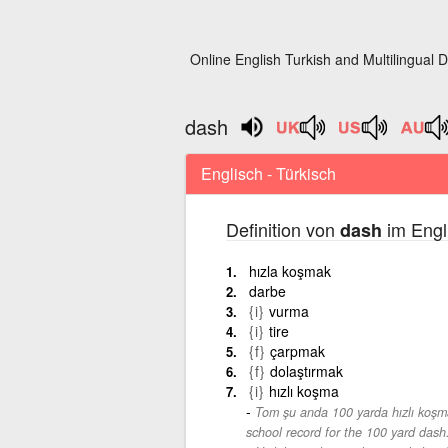
Online English Turkish and Multilingual D
dash
Englisch - Türkisch
Definition von
im Engl
dash
hızla koşmak
darbe
{i}
vurma
{i}
tire
{f}
çarpmak
{f}
dolaştırmak
{i}
hızlı koşma
Tom şu anda 100 yarda hızlı koşma
school record for the 100 yard dash