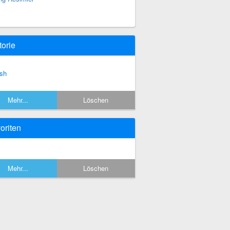
torie
sh
Mehr...
Löschen
oriten
Mehr...
Löschen