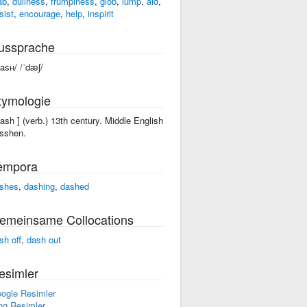
ab
,
dullness
,
frumpiness
,
glob
,
lump
,
aid
,
sist
,
encourage
,
help
,
inspirit
ussprache
dasʜ/ /ˈdæʃ/
tymologie
dash ] (verb.) 13th century. Middle English
sshen.
empora
shes
,
dashing
,
dashed
emeinsame Collocations
sh off
,
dash out
esimler
ogle Resimler
ng Resimler