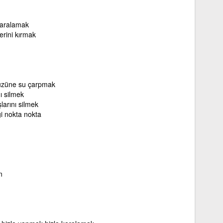
karalamak
lerini kırmak
üzüne su çarpmak
ı silmek
larını silmek
gi nokta nokta
n