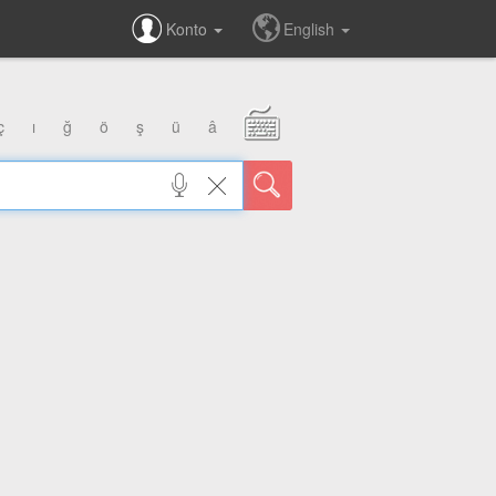
Konto
English
ç
ı
ğ
ö
ş
ü
â