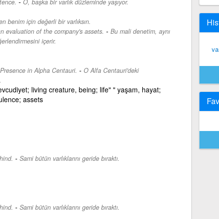
-
tence.
O, başka bir varlık düzleminde yaşıyor.
His
en benim için değerli bir varlıksın.
-
 an evaluation of the company's assets.
Bu mali denetim, aynı
erlendirmesini içerir.
var
-
 Presence in Alpha Centauri.
O Alfa Centauri'deki
.
cudiyet; living creature, being; life" " yaşam, hayat;
pulence; assets
Fav
-
hind.
Sami bütün varlıklarını geride bıraktı.
-
hind.
Sami bütün varlıklarını geride bıraktı.