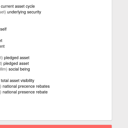
current asset cycle
set)
underlying security
self
et
ent
t)
pledged asset
t)
pledged asset
ilim)
social being
total asset visibility
)
national precence rebates
)
national presence rebate