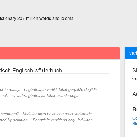
ictionary 20+ million words and idioms.
varl
S
isch Englisch wörterbuch
var
-
 in reality.
O görünüşte varlıklı fakat gerçekte değildir.
A
-
 not.
O varlıklı görünüyor fakat aslında değil.
R
-
creatures?
Kadınlar niçin böyle can sıkıcı varlıklardır.
Go
-
ted by pollution.
Denizdeki varlıkların çoğu kirlilikten
Bi