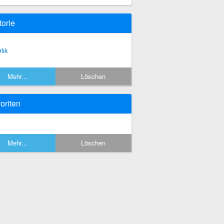
torie
lık
Mehr...
Löschen
oriten
Mehr...
Löschen