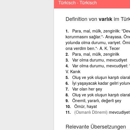
Türkisch - Türkisch
Definition von
im Türk
varlık
Para, mal, mülk, zenginlik: "Devle
korunmasını sağlar."- Anayasa. Öneml
yolunda olma durumu, variyet. Ömür,
ona verdim ben."- A. K. Tecer
Para, mal, mülk, zenginlik
Var olma durumu, mevcudiyet
Var olma durumu, mevcudiyet: "Bi
V. Kanık
Oluş ve yok oluşun karşıtı olara
İyi yaşayacak kadar geliri yolu
Var olan her şey
Oluş ve yok oluşun karşıtı olara
Önemli, yararlı, değerli şey
Ömür, hayat
(Osmanlı Dönemi)
mevcudiyet
Relevante Übersetzungen