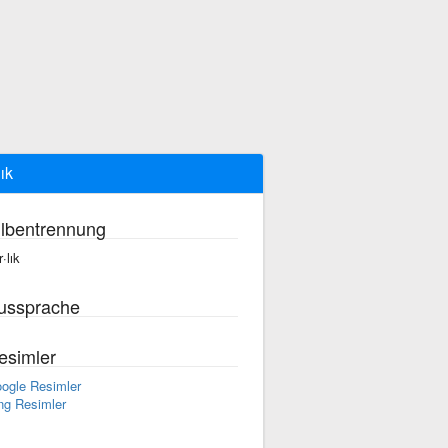
ık
ilbentrennung
·lık
ussprache
esimler
ogle Resimler
ng Resimler