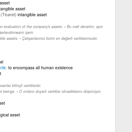
 asset
tangible asset
(Ticaret)
intangible asset
-
 an evaluation of the company's assets.
Bu mali denetim, aynı
erlendirmesini içerir.
-
ble assets.
Çalışanlarımız bizim en değerli varlıklarımızdır.
al
rlık
to encompass all human existence
t
nsanlar bilinçli varlıklardır.
-
nt beings.
O onların duyarlı varlıklar olmadıklarını düşünüyor.
set
ogical asset