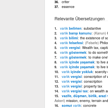
criter
essence
Relevante Übersetzungen
varlık
belirten
substantive
varlık
barışı kanunu
(Kanun)
varlık
bilimi
the existence of s
varlık
felsefesi
(Felsefe)
Philo
varlık
vergisi
Wealth tax, capit
varlık
göstermek
to do someth
varlık
göstermek
to make one'
varlık
içinde yaşamak
to live 
varlık
içinde yaşamak
to live
varlık
içinde yokluk
scarcity
varlık
vergisi
conscription of 
varlık
vergisi
conscription
varlık
vergisi
property tax
varlık
vergisi tax
on wealth a
vazife, düşman, birlik, araz
Askeri)
mission, enemy, terrain and 
somut
varlık
concrete