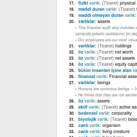
fiziki
varlık
(Ticaret)
physical
maddi duran
varlık
(Ticaret)
maddi olmayan duran
varlık
varlıklar
assets
This financial audit also includes
zamanda şirketin varlıklarının bir değ
Our employees are our most valua
varlıklar
(Ticaret)
holdings
öz
varlık
(Ticaret)
net worth
öz
varlık
(Ticaret)
net assets
öz
varlık
(Ticaret)
equity capit
bütün insanları içine alan
va
finansal
varlık
Financial asse
varlıklar
beings
-
Humans are conscious beings.
İ
He thinks that they are not sentie
öz
varlık
assets
aktif
varlık
(Ticaret)
active as
bedensel
varlık
corporality
biyolojik
varlık
(Ticaret)
biol
canlı
varlık
organism
canlı
varlık
living creature