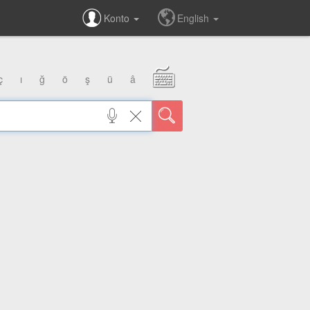
Konto
English
ç
ı
ğ
ö
ş
ü
â