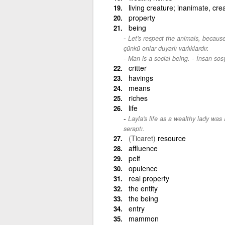
living creature; inanimate, cre
property
being
Let's respect the animals, because
çünkü onlar duyarlı varlıklardır.
-
Man is a social being.
İnsan sosya
critter
havings
means
riches
life
Layla's life as a wealthy lady was
seraptı.
(Ticaret)
resource
affluence
pelf
opulence
real property
the entity
the being
entry
mammon