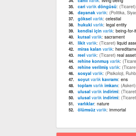
canlı
varlık
living being
cari
varlık
döngüsü
(Ticaret)
dayanak
varlık
(Politika, Siya
göksel
varlık
celestial
hukuki
varlık
legal entity
kendisi için
varlık
being-for-it
kutsal
varlık
sacrament
likit
varlık
(Ticaret)
liquid ass
miras kalan
varlık
hereditam
reel
varlık
(Ticaret)
real asset
rehine konmuş
varlık
(Ticare
rehine verilmiş
varlık
(Ticare
sosyal
varlık
(Pisikoloji, Ruhb
soyut
varlık
kavramı
ens
toplam
varlık
imkanı
(Askeri)
ulusal
varlık
indirimi
(Ticaret
ulusal
varlık
indirimi
(Ticaret
varlıklar
nature
ölümsüz
varlık
immortal