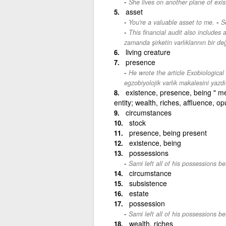
She lives on another plane of exis
asset
-
You're a valuable asset to me.
S
This financial audit also includes
zamanda şirketin varlıklarının bir değ
living creature
presence
He wrote the article Exobiological
egzobiyolojik varlık makalesini yazdı
existence, presence, being " mev
entity; wealth, riches, affluence, o
circumstances
stock
presence, being present
existence, being
possessions
Sami left all of his possessions be
circumstance
subsistence
estate
possession
Sami left all of his possessions be
wealth, riches