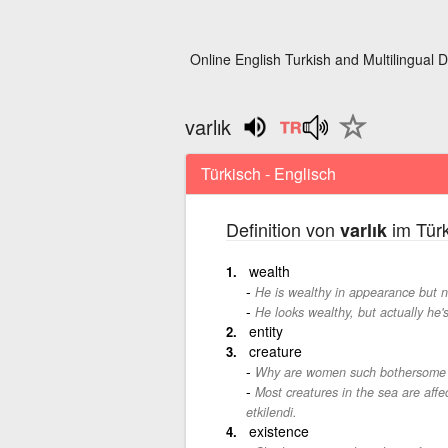
Online English Turkish and Multilingual D
varlık
Türkisch - Englisch
Definition von
im Türk
varlık
wealth
He is wealthy in appearance but not
He looks wealthy, but actually he's
entity
creature
Why are women such bothersome 
Most creatures in the sea are affec
etkilendi.
existence