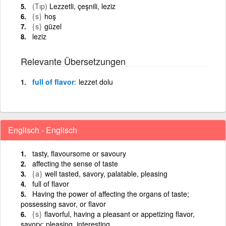
(Tıp)
Lezzetli, çeşnili, leziz
{s}
hoş
{s}
güzel
leziz
Relevante Übersetzungen
full of flavor
lezzet dolu
Englisch - Englisch
tasty, flavoursome or savoury
affecting the sense of taste
{a}
well tasted, savory, palatable, pleasing
full of flavor
Having the power of affecting the organs of taste;
possessing savor, or flavor
{s}
flavorful, having a pleasant or appetizing flavor,
savory; pleasing, interesting