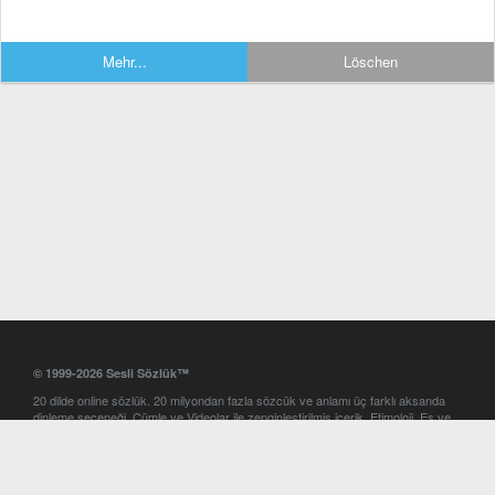
Mehr...
Löschen
© 1999-2026 Sesli Sözlük™
20 dilde online sözlük. 20 milyondan fazla sözcük ve anlamı üç farklı aksanda
dinleme seçeneği. Cümle ve Videolar ile zenginleştirilmiş içerik. Etimoloji, Eş ve
Zıt anlamlar, kelime okunuşları ve günün kelimesi. Yazım Türkçeleştirici ile hatalı
Türkçe metinleri düzeltme. iOS, Android ve Windows mobil platformlarda online
ve offline sözlük programları. Sesli Sözlük garantisinde Profesyonel çeviri
hizmetleri. İngilizce kelime haznenizi arttıracak kelime oyunları. Ayarlar