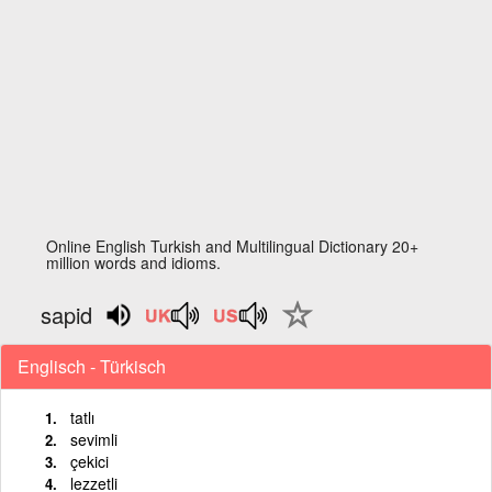
Online English Turkish and Multilingual Dictionary 20+
million words and idioms.
sapid
Englisch - Türkisch
tatlı
sevimli
çekici
lezzetli