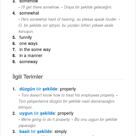
somehow
-
I'll get there somehow.
Oraya bir şekilde geleceğim.
somewhat
-
He's somewhat hard of hearing, so please speak louder.
O, bir şekilde zor işitiyor, bu yüzden lütfen yüksek sesle
konuşun.
funnily
one ways
in the some way
in a manner
someway
İlgili Terimler
düzgün
bir
şekilde
properly
-
Tom doesn't know how to treat his employees properly.
Tom çalışanlarına düzgün bir şekilde nasıl davranacağını
bilmiyor.
uygun
bir
şekilde
properly
-
We're going to do it properly.
Biz onu uygun bir şekilde
yapacağız.
basit
bir
şekilde
simply