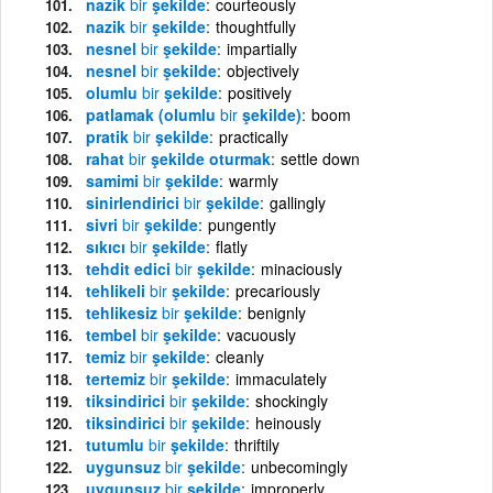
nazik
bir
şekilde
courteously
nazik
bir
şekilde
thoughtfully
nesnel
bir
şekilde
impartially
nesnel
bir
şekilde
objectively
olumlu
bir
şekilde
positively
patlamak (olumlu
bir
şekilde)
boom
pratik
bir
şekilde
practically
rahat
bir
şekilde oturmak
settle down
samimi
bir
şekilde
warmly
sinirlendirici
bir
şekilde
gallingly
sivri
bir
şekilde
pungently
sıkıcı
bir
şekilde
flatly
tehdit edici
bir
şekilde
minaciously
tehlikeli
bir
şekilde
precariously
tehlikesiz
bir
şekilde
benignly
tembel
bir
şekilde
vacuously
temiz
bir
şekilde
cleanly
tertemiz
bir
şekilde
immaculately
tiksindirici
bir
şekilde
shockingly
tiksindirici
bir
şekilde
heinously
tutumlu
bir
şekilde
thriftily
uygunsuz
bir
şekilde
unbecomingly
uygunsuz
bir
şekilde
improperly