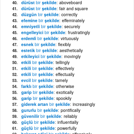
dürüst
bir
şekilde
aboveboard
dürüst
bir
şekilde
fair and square
düzgün
bir
şekilde
correctly
efemine
bir
şekilde
effeminately
emniyetli
bir
şekilde
securely
engelleyici
bir
şekilde
frustratingly
erdemli
bir
şekilde
virtuously
esnek
bir
şekilde
flexibly
estetik
bir
şekilde
aesthetically
etkileyici
bir
şekilde
movingly
etkili
bir
şekilde
tellingly
etkili
bir
şekilde
effectively
etkili
bir
şekilde
effectually
evcil
bir
şekilde
tamely
farklı
bir
şekilde
otherwise
garip
bir
şekilde
exotically
garip
bir
şekilde
spookily
giderek artan
bir
şekilde
increasingly
gururlu
bir
şekilde
pontifically
güvenilir
bir
şekilde
reliably
güçlü
bir
şekilde
influentially
güçlü
bir
şekilde
powerfully
hakaret edici
bir
şekilde
offensively