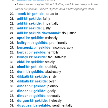
-
I shall never forgive Gilbert Blythe, said Anne firmly.
Anne
kararlı bir şekilde Gilbert Blythe'ı asla affetmeyeceğim dedi.
-ecek
bir
şekilde
so as to
adil
bir
şekilde
fairly
adil
bir
şekilde
impartially
adil
bir
şekilde
justly
adil
bir
şekilde davranmak
do justice
aptal
bir
şekilde
witlessly
belirgin
bir
şekilde
prominently
benzersiz
bir
şekilde
incomparably
berbat
bir
şekilde
terribily
bilinçli
bir
şekilde
facultatively
ciddi
bir
şekilde
staidly
cimri
bir
şekilde
shabbily
derin
bir
şekilde
abstrusely
dikkatli
bir
şekilde
shyly
dikkatli
bir
şekilde
over
dindar
bir
şekilde
piously
dindar
bir
şekilde
godly
dindar
bir
şekilde
devoutly
durgun
bir
şekilde
lifelessly
duygusal
bir
şekilde
sentimentally