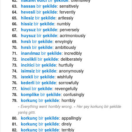
hassas
bir
şekilde
sensitively
hevesli
bir
şekilde
fervently
hilesiz
bir
şekilde
artlessly
hissiz
bir
şekilde
numbly
huysuz
bir
şekilde
perversely
huysuz
bir
şekilde
acrimoniously
hırslı
bir
şekilde
envyingly
hırslı
bir
şekilde
ambitiously
inanılmaz
bir
şekilde
incredibly
incelikli
bir
şekilde
deliberately
incitici
bir
şekilde
hurtfully
isimsiz
bir
şekilde
anonymously
istekli
bir
şekilde
wishfully
kederli
bir
şekilde
sorrowfully
kinci
bir
şekilde
revengefully
komplike
bir
şekilde
confusingly
korkunç
bir
şekilde
horribly
-
Everything went horribly wrong.
Her şey korkunç bir şekilde
yanlış gitti.
korkunç
bir
şekilde
appallingly
korkunç
bir
şekilde
direly
korkunç
bir
şekilde
terribly