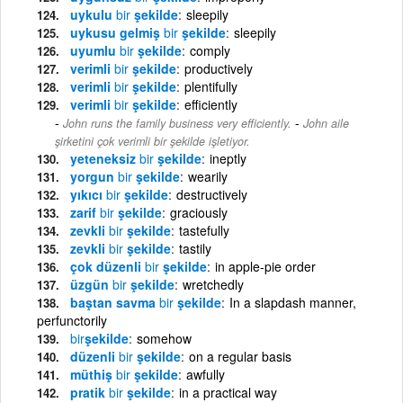
uykulu
bir
şekilde
sleepily
uykusu gelmiş
bir
şekilde
sleepily
uyumlu
bir
şekilde
comply
verimli
bir
şekilde
productively
verimli
bir
şekilde
plentifully
verimli
bir
şekilde
efficiently
-
John runs the family business very efficiently.
John aile
şirketini çok verimli bir şekilde işletiyor.
yeteneksiz
bir
şekilde
ineptly
yorgun
bir
şekilde
wearily
yıkıcı
bir
şekilde
destructively
zarif
bir
şekilde
graciously
zevkli
bir
şekilde
tastefully
zevkli
bir
şekilde
tastily
çok düzenli
bir
şekilde
in apple-pie order
üzgün
bir
şekilde
wretchedly
baştan savma
bir
şekilde
In a slapdash manner,
perfunctorily
bir
şekilde
somehow
düzenli
bir
şekilde
on a regular basis
müthiş
bir
şekilde
awfully
pratik
bir
şekilde
in a practical way