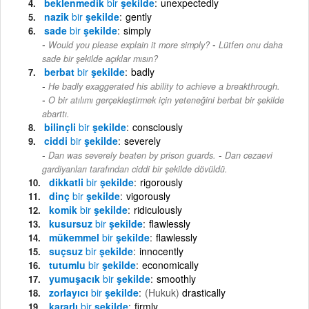
beklenmedik
bir
şekilde
unexpectedly
nazik
bir
şekilde
gently
sade
bir
şekilde
simply
-
Would you please explain it more simply?
Lütfen onu daha
sade bir şekilde açıklar mısın?
berbat
bir
şekilde
badly
He badly exaggerated his ability to achieve a breakthrough.
-
O bir atılımı gerçekleştirmek için yeteneğini berbat bir şekilde
abarttı.
bilinçli
bir
şekilde
consciously
ciddi
bir
şekilde
severely
-
Dan was severely beaten by prison guards.
Dan cezaevi
gardiyanları tarafından ciddi bir şekilde dövüldü.
dikkatli
bir
şekilde
rigorously
dinç
bir
şekilde
vigorously
komik
bir
şekilde
ridiculously
kusursuz
bir
şekilde
flawlessly
mükemmel
bir
şekilde
flawlessly
suçsuz
bir
şekilde
innocently
tutumlu
bir
şekilde
economically
yumuşacık
bir
şekilde
smoothly
zorlayıcı
bir
şekilde
(Hukuk)
drastically
kararlı
bir
şekilde
firmly