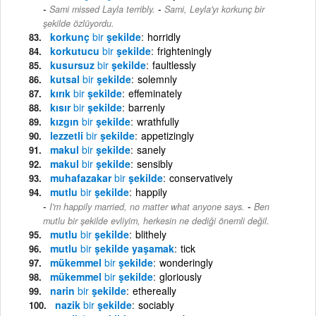
-
Sami missed Layla terribly.
Sami, Leyla'yı korkunç bir
şekilde özlüyordu.
korkunç
bir
şekilde
horridly
korkutucu
bir
şekilde
frighteningly
kusursuz
bir
şekilde
faultlessly
kutsal
bir
şekilde
solemnly
kırık
bir
şekilde
effeminately
kısır
bir
şekilde
barrenly
kızgın
bir
şekilde
wrathfully
lezzetli
bir
şekilde
appetizingly
makul
bir
şekilde
sanely
makul
bir
şekilde
sensibly
muhafazakar
bir
şekilde
conservatively
mutlu
bir
şekilde
happily
-
I'm happily married, no matter what anyone says.
Ben
mutlu bir şekilde evliyim, herkesin ne dediği önemli değil.
mutlu
bir
şekilde
blithely
mutlu
bir
şekilde yaşamak
tick
mükemmel
bir
şekilde
wonderingly
mükemmel
bir
şekilde
gloriously
narin
bir
şekilde
ethereally
nazik
bir
şekilde
sociably