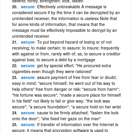
defend; fortify, strengthen; lock, fasten
secure
Effectively unbreakable A message is
considered secure if by the time it can be decrypted by an
unintended receiver, the information is useless Note that
for some kinds of information, that means that the
message must be effectively impossible to decrypt by an
unintended receiver
secure
To put beyond hazard of losing or of not
receiving; to make certain; to assure; to insure; frequently
with against or from, rarely with of; as, to secure a creditor
against loss; to secure a debt by a mortgage
secure
get by special effort; "He procured extra
cigarettes even though they were rationed"
secure
assure payment of free from fear or doubt;
easy in mind; "secure himself, he went out of his way to
help others" free from danger or risk; "secure from harm";
"his fortune was secure"; "made a secure place for himself
in his field" not likely to fail or give way; "the lock was
secure"; "a secure foundation"; "a secure hold on her wrist
secure
cause to be firmly attached; "fasten the lock
onto the door"; "she fixed her gaze on the man"
secure
If transfer of information over the Internet is
secure, it means that encryption software is used to