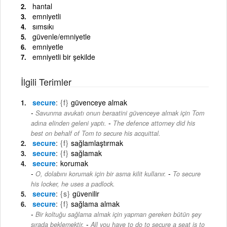
hantal
emniyetli
sımsıkı
güvenle/emniyetle
emniyetle
emniyetli bir şekilde
İlgili Terimler
secure
{f}
güvenceye almak
Savunma avukatı onun beraatini güvenceye almak için Tom
-
adına elinden geleni yaptı.
The defence attorney did his
best on behalf of Tom to secure his acquittal.
secure
{f}
sağlamlaştırmak
secure
{f}
sağlamak
secure
korumak
-
O, dolabını korumak için bir asma kilit kullanır.
To secure
his locker, he uses a padlock.
secure
{s}
güvenilir
secure
{f}
sağlama almak
Bir koltuğu sağlama almak için yapman gereken bütün şey
-
sırada beklemektir.
All you have to do to secure a seat is to