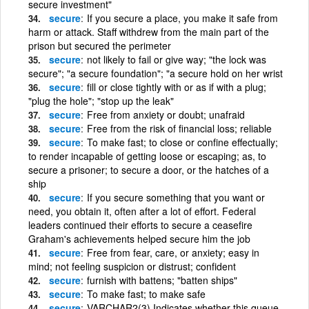
secure investment"
secure
If you secure a place, you make it safe from
harm or attack. Staff withdrew from the main part of the
prison but secured the perimeter
secure
not likely to fail or give way; "the lock was
secure"; "a secure foundation"; "a secure hold on her wrist
secure
fill or close tightly with or as if with a plug;
"plug the hole"; "stop up the leak"
secure
Free from anxiety or doubt; unafraid
secure
Free from the risk of financial loss; reliable
secure
To make fast; to close or confine effectually;
to render incapable of getting loose or escaping; as, to
secure a prisoner; to secure a door, or the hatches of a
ship
secure
If you secure something that you want or
need, you obtain it, often after a lot of effort. Federal
leaders continued their efforts to secure a ceasefire
Graham's achievements helped secure him the job
secure
Free from fear, care, or anxiety; easy in
mind; not feeling suspicion or distrust; confident
secure
furnish with battens; "batten ships"
secure
To make fast; to make safe
secure
VARCHAR2(3) Indicates whether this queue