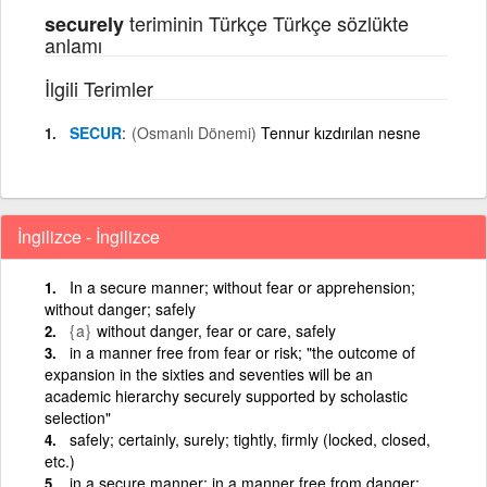
teriminin Türkçe Türkçe sözlükte
securely
anlamı
İlgili Terimler
SECUR
(Osmanlı Dönemi)
Tennur kızdırılan nesne
İngilizce - İngilizce
In a secure manner; without fear or apprehension;
without danger; safely
{a}
without danger, fear or care, safely
in a manner free from fear or risk; "the outcome of
expansion in the sixties and seventies will be an
academic hierarchy securely supported by scholastic
selection"
safely; certainly, surely; tightly, firmly (locked, closed,
etc.)
in a secure manner; in a manner free from danger;