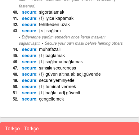
fastened.
secure
sigortalamak
secure
{f}
iyice kapamak
secure
tehlikeden uzak
secure
{s}
sağlam
Diğerlerine yardım etmeden önce kendi maskeni
-
sağlamlaştır.
Secure your own mask before helping others.
secure
muhafazalı
secure
{f}
bağlamak
secure
{f}
sağlama bağlamak
secure
sımsıkı secureness
secure
{f}
güven altına al: adj.güvende
secure
securelyemniyetle
secure
{f}
teminât vermek
secure
{f}
bağla: adj.güvenli
secure
çengellemek
Türkçe - Türkçe