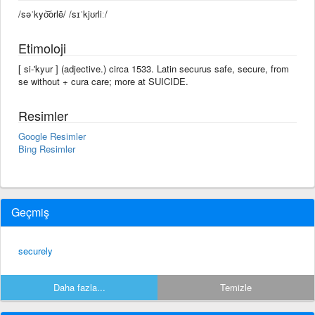
/səˈkyo͝orlē/ /sɪˈkjʊrliː/
Etimoloji
[ si-'kyur ] (adjective.) circa 1533. Latin securus safe, secure, from
se without + cura care; more at SUICIDE.
Resimler
Google Resimler
Bing Resimler
Geçmiş
securely
Daha fazla...
Temizle