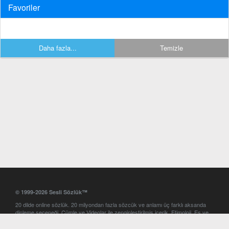
Favoriler
Daha fazla...
Temizle
© 1999-2026 Sesli Sözlük™
20 dilde online sözlük. 20 milyondan fazla sözcük ve anlamı üç farklı aksanda
dinleme seçeneği. Cümle ve Videolar ile zenginleştirilmiş içerik. Etimoloji, Eş ve
Zıt anlamlar, kelime okunuşları ve günün kelimesi. Yazım Türkçeleştirici ile hatalı
Türkçe metinleri düzeltme. iOS, Android ve Windows mobil platformlarda online