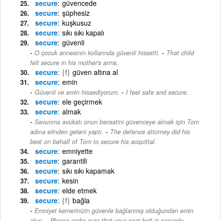
secure
güvencede
secure
şüphesiz
secure
kuşkusuz
secure
sıkı sıkı kapalı
secure
güvenli
-
O çocuk annesinin kollarında güvenli hissetti.
That child
felt secure in his mother's arms.
secure
{f}
güven altına al
secure
emin
-
Güvenli ve emin hissediyorum.
I feel safe and secure.
secure
ele geçirmek
secure
almak
Savunma avukatı onun beraatini güvenceye almak için Tom
-
adına elinden geleni yaptı.
The defence attorney did his
best on behalf of Tom to secure his acquittal.
secure
emniyette
secure
garantili
secure
sıkı sıkı kapamak
secure
kesin
secure
elde etmek
secure
{f}
bağla
Emniyet kemerinizin güvenle bağlanmış olduğundan emin
-
olun.
Please make sure that your seat belt is securely