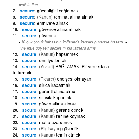
wait in line.
secure
güvenliğini sağlamak
secure
(Kanun)
teminat altına almak
secure
emniyete almak
secure
güvence altına almak
secure
güvende
-
Küçük çocuk babasının kollarında kendini güvende hissetti.
The little boy felt secure in his father's arms.
secure
(Kanun)
hapsetmek
secure
emniyetlemek
secure
(Askeri)
BAĞLAMAK: Bir yere sıkıca
tutturmak
secure
(Ticaret)
endişesi olmayan
secure
sıkıca kapatmak
secure
garanti altına alma
secure
sımsıkı kapamak
secure
güven altına almak
secure
(Kanun)
garanti etmek
secure
(Kanun)
rehine koymak
secure
muhafaza etmek
secure
(Bilgisayar)
güvenlik
secure
(Kanun)
temin etmek