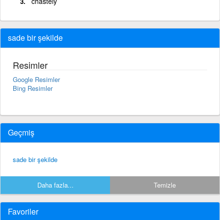
chastely
sade bir şekilde
Resimler
Google Resimler
Bing Resimler
Geçmiş
sade bir şekilde
Daha fazla...
Temizle
Favoriler