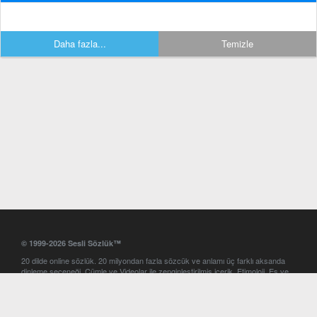
Daha fazla...
Temizle
© 1999-2026 Sesli Sözlük™
20 dilde online sözlük. 20 milyondan fazla sözcük ve anlamı üç farklı aksanda
dinleme seçeneği. Cümle ve Videolar ile zenginleştirilmiş içerik. Etimoloji, Eş ve
Zıt anlamlar, kelime okunuşları ve günün kelimesi. Yazım Türkçeleştirici ile hatalı
Türkçe metinleri düzeltme. iOS, Android ve Windows mobil platformlarda online
ve offline sözlük programları. Sesli Sözlük garantisinde Profesyonel çeviri
hizmetleri. İngilizce kelime haznenizi arttıracak kelime oyunları. Ayarlar