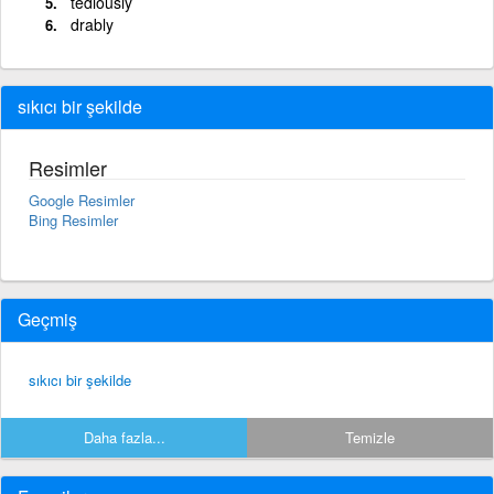
tediously
drably
sıkıcı bir şekilde
Resimler
Google Resimler
Bing Resimler
Geçmiş
sıkıcı bir şekilde
Daha fazla...
Temizle