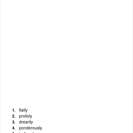
flatly
prolixly
drearily
ponderously