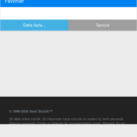
Favoriler
Daha fazla...
Temizle
© 1999-2026 Sesli Sözlük™
20 dilde online sözlük. 20 milyondan fazla sözcük ve anlamı üç farklı aksanda
dinleme seçeneği. Cümle ve Videolar ile zenginleştirilmiş içerik. Etimoloji, Eş ve
Zıt anlamlar, kelime okunuşları ve günün kelimesi. Yazım Türkçeleştirici ile hatalı
Türkçe metinleri düzeltme. iOS, Android ve Windows mobil platformlarda online