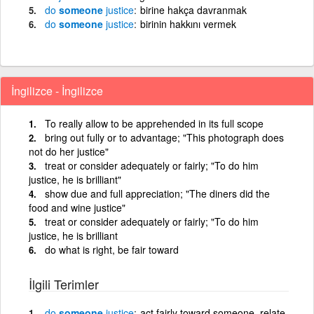
do
someone
justice
birine hakça davranmak
do
someone
justice
birinin hakkını vermek
İngilizce - İngilizce
To really allow to be apprehended in its full scope
bring out fully or to advantage; "This photograph does
not do her justice"
treat or consider adequately or fairly; "To do him
justice, he is brilliant"
show due and full appreciation; "The diners did the
food and wine justice"
treat or consider adequately or fairly; "To do him
justice, he is brilliant
do what is right, be fair toward
İlgili Terimler
do
someone
justice
act fairly toward someone, relate