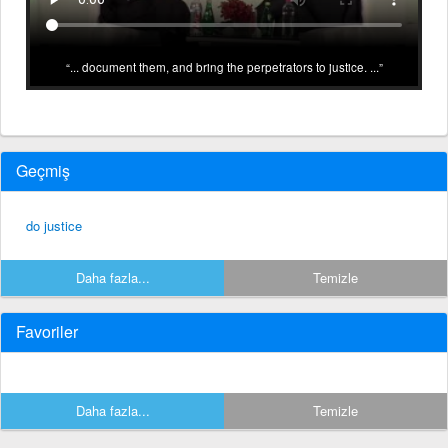
... document them, and bring the perpetrators to justice. ...
Geçmiş
do justice
Daha fazla...
Temizle
Favoriler
Daha fazla...
Temizle