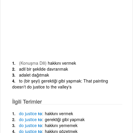
(Konuşma Dili)
hakkını vermek
adil bir şekilde davranmak
adalet dağıtmak
to (bir şeyi) gerektiği gibi yapmak: That painting
doesn't do justice to the valley's
İlgili Terimler
do
justice
to
hakkını vermek
do
justice
to
gerektiği gibi yapmak
do
justice
to
hakkını yememek
do
justice
to
hakkını gözetmek