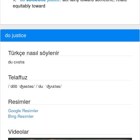
equitably toward
do justice
Türkçe nasıl söylenir
du cʌstıs
Telaffuz
/ˈdo͞o ˈʤəstəs/ /ˈduː ˈʤʌstəs/
Resimler
Google Resimler
Bing Resimler
Videolar