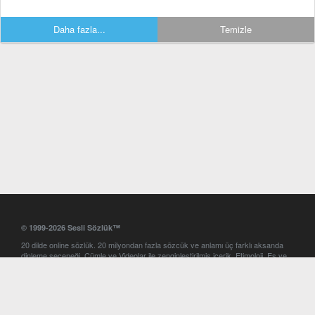
Daha fazla...
Temizle
© 1999-2026 Sesli Sözlük™
20 dilde online sözlük. 20 milyondan fazla sözcük ve anlamı üç farklı aksanda
dinleme seçeneği. Cümle ve Videolar ile zenginleştirilmiş içerik. Etimoloji, Eş ve
Zıt anlamlar, kelime okunuşları ve günün kelimesi. Yazım Türkçeleştirici ile hatalı
Türkçe metinleri düzeltme. iOS, Android ve Windows mobil platformlarda online
ve offline sözlük programları. Sesli Sözlük garantisinde Profesyonel çeviri
hizmetleri. İngilizce kelime haznenizi arttıracak kelime oyunları. Ayarlar
bölümünü kullarak çevirisini görmek istediğiniz sözlükleri seçme ve aynı